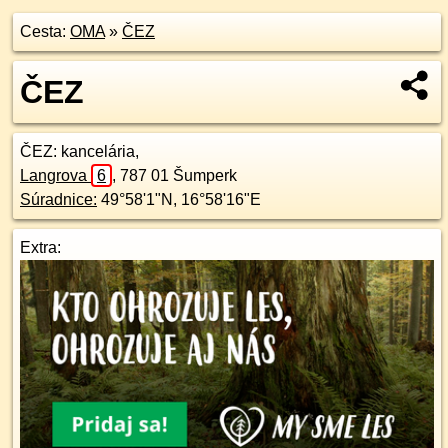
Cesta:
OMA
»
ČEZ
ČEZ
ČEZ
: kancelária,
Langrova
6
,
787 01
Šumperk
Súradnice:
49°58'1"N
,
16°58'16"E
Extra: