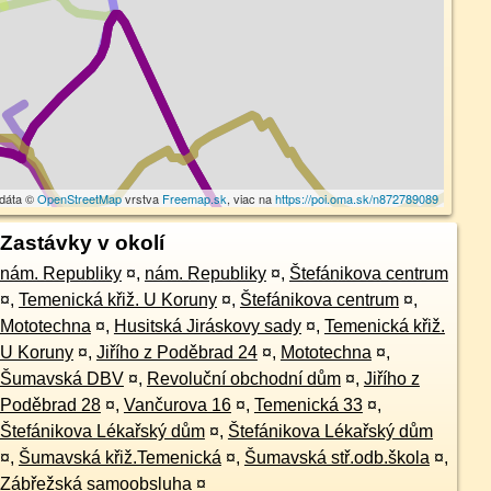
 dáta ©
OpenStreetMap
vrstva
Freemap.sk
, viac na
https://poi.oma.sk/n872789089
Zastávky v okolí
nám. Republiky
¤
,
nám. Republiky
¤
,
Štefánikova centrum
¤
,
Temenická křiž. U Koruny
¤
,
Štefánikova centrum
¤
,
Mototechna
¤
,
Husitská Jiráskovy sady
¤
,
Temenická křiž.
U Koruny
¤
,
Jiřího z Poděbrad 24
¤
,
Mototechna
¤
,
Šumavská DBV
¤
,
Revoluční obchodní dům
¤
,
Jiřího z
Poděbrad 28
¤
,
Vančurova 16
¤
,
Temenická 33
¤
,
Štefánikova Lékařský dům
¤
,
Štefánikova Lékařský dům
¤
,
Šumavská křiž.Temenická
¤
,
Šumavská stř.odb.škola
¤
,
Zábřežská samoobsluha
¤