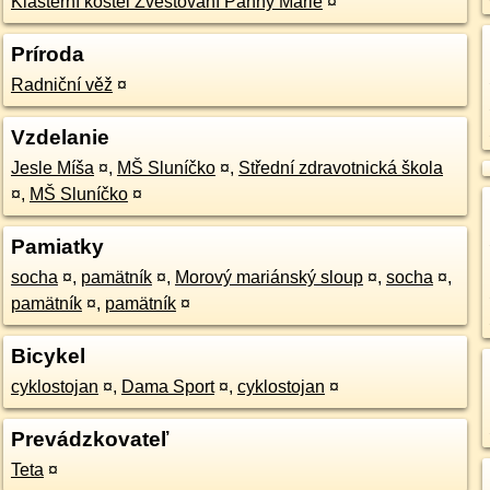
Klášterní kostel Zvěstování Panny Marie
¤
Príroda
Radniční věž
¤
Vzdelanie
Jesle Míša
¤
,
MŠ Sluníčko
¤
,
Střední zdravotnická škola
¤
,
MŠ Sluníčko
¤
Pamiatky
socha
¤
,
pamätník
¤
,
Morový mariánský sloup
¤
,
socha
¤
,
pamätník
¤
,
pamätník
¤
Bicykel
cyklostojan
¤
,
Dama Sport
¤
,
cyklostojan
¤
Prevádzkovateľ
Teta
¤