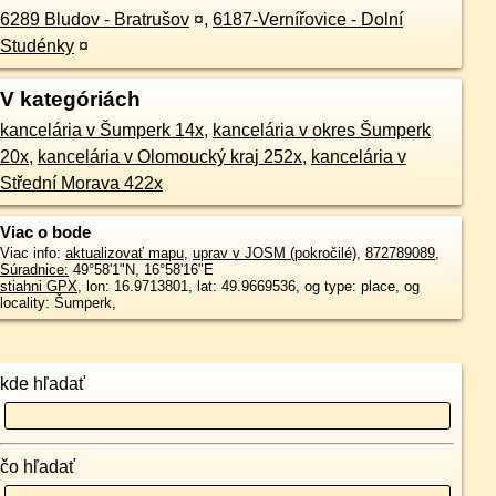
6289 Bludov - Bratrušov
¤
,
6187-Vernířovice - Dolní
Studénky
¤
V kategóriách
kancelária v Šumperk 14x
,
kancelária v okres Šumperk
20x
,
kancelária v Olomoucký kraj 252x
,
kancelária v
Střední Morava 422x
Viac o bode
Viac info:
aktualizovať mapu
,
uprav v JOSM (pokročilé)
,
872789089
,
Súradnice:
49°58'1"N
,
16°58'16"E
stiahni GPX
, lon: 16.9713801, lat: 49.9669536, og type: place, og
locality: Šumperk,
kde hľadať
čo hľadať