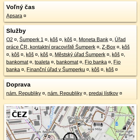
Voľný čas
Apsara
¤
Služby
O2
¤
,
Šumperk 1
¤
,
kôš
¤
,
kôš
¤
,
Moneta Bank
¤
,
Úřad
práce ČR, kontaktní pracoviště Šumperk
¤
,
Z-Box
¤
,
kôš
¤
,
kôš
¤
,
kôš
¤
,
kôš
¤
,
Městský úřad Šumperk
¤
,
kôš
¤
,
bankomat
¤
,
toaleta
¤
,
bankomat
¤
,
Fio banka
¤
,
Fio
banka
¤
,
Finanční úřad v Šumperku
¤
,
kôš
¤
,
kôš
¤
Doprava
nám. Republiky
¤
,
nám. Republiky
¤
,
predaj lístkov
¤