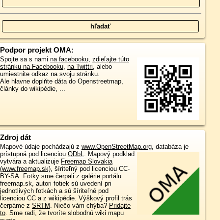
Podpor projekt OMA:
Spojte sa s nami
na facebooku
,
zdieľajte túto
stránku na Facebooku
,
na Twittri
, alebo
umiestnite odkaz na svoju stránku.
Ale hlavne doplňte dáta do Openstreetmap,
články do wikipédie, ...
Zdroj dát
Mapové údaje pochádzajú z
www.OpenStreetMap.org
, databáza je
prístupná pod licenciou
ODbL
.
Mapový podklad
vytvára a aktualizuje
Freemap Slovakia
(www.freemap.sk)
, šíriteľný pod licenciou CC-
BY-SA. Fotky sme čerpali z galérie portálu
freemap.sk, autori fotiek sú uvedení pri
jednotlivých fotkách a sú šíriteľné pod
licenciou CC a z wikipédie. Výškový profil trás
čerpáme z
SRTM
. Niečo vám chýba?
Pridajte
to
. Sme radi, že tvoríte slobodnú wiki mapu