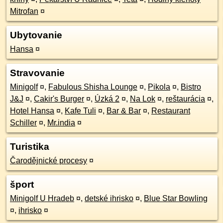
Mitrofan
¤
Ubytovanie
Hansa
¤
Stravovanie
Minigolf
¤
,
Fabulous Shisha Lounge
¤
,
Pikola
¤
,
Bistro
J&J
¤
,
Cakir's Burger
¤
,
Úzká 2
¤
,
Na Lok
¤
,
reštaurácia
¤
,
Hotel Hansa
¤
,
Kafe Tuli
¤
,
Bar & Bar
¤
,
Restaurant
Schiller
¤
,
Mr.india
¤
Turistika
Čarodějnické procesy
¤
šport
Minigolf U Hradeb
¤
,
detské ihrisko
¤
,
Blue Star Bowling
¤
,
ihrisko
¤