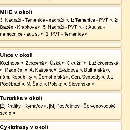
MHD v okolí
3: Nádraží - Temenice - nádraží
¤
,
1: Temenice - PVT
¤
,
2:
Bazén - Krapkova
¤
,
5: Nádraží - PVT
¤
,
4: Aut. st. -
nemocnice - aut. st.
¤
,
1: PVT - Temenice
¤
Ulice v okolí
Kozinova
¤
,
Ztracená
¤
,
Úzká
¤
,
Okružní
¤
,
Lužickosrbská
¤
,
Radniční
¤
,
A. Kašpara
¤
,
Evaldova
¤
,
Bulharská
¤
,
nám. Republiky
¤
,
Černohorská
¤
,
Gen. Svobody
¤
,
J. z
Poděbrad
¤
,
M. Šaje
¤
,
Polská
¤
,
Slovanská
¤
Turistika v okolí
[Ž] Králíky - Rýmařov
¤
,
[M] Postřelmov - Červenovodské
sedlo
¤
Cyklotrasy v okolí