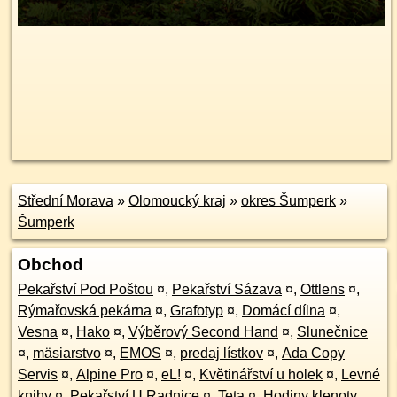
Střední Morava
»
Olomoucký kraj
»
okres Šumperk
»
Šumperk
Obchod
Pekařství Pod Poštou
¤
,
Pekařství Sázava
¤
,
Ottlens
¤
,
Rýmařovská pekárna
¤
,
Grafotyp
¤
,
Domácí dílna
¤
,
Vesna
¤
,
Hako
¤
,
Výběrový Second Hand
¤
,
Slunečnice
¤
,
mäsiarstvo
¤
,
EMOS
¤
,
predaj lístkov
¤
,
Ada Copy
Servis
¤
,
Alpine Pro
¤
,
eL!
¤
,
Květinářství u holek
¤
,
Levné
knihy
¤
,
Pekařství U Radnice
¤
,
Teta
¤
,
Hodiny klenoty