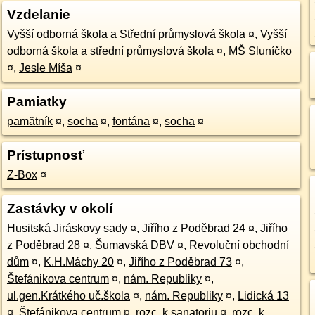
Vzdelanie
Vyšší odborná škola a Střední průmyslová škola
¤
,
Vyšší
odborná škola a střední průmyslová škola
¤
,
MŠ Sluníčko
¤
,
Jesle Míša
¤
Pamiatky
pamätník
¤
,
socha
¤
,
fontána
¤
,
socha
¤
Prístupnosť
Z-Box
¤
Zastávky v okolí
Husitská Jiráskovy sady
¤
,
Jiřího z Poděbrad 24
¤
,
Jiřího
z Poděbrad 28
¤
,
Šumavská DBV
¤
,
Revoluční obchodní
dům
¤
,
K.H.Máchy 20
¤
,
Jiřího z Poděbrad 73
¤
,
Štefánikova centrum
¤
,
nám. Republiky
¤
,
ul.gen.Krátkého uč.škola
¤
,
nám. Republiky
¤
,
Lidická 13
¤
,
Štefánikova centrum
¤
,
rozc. k sanatoriu
¤
,
rozc. k