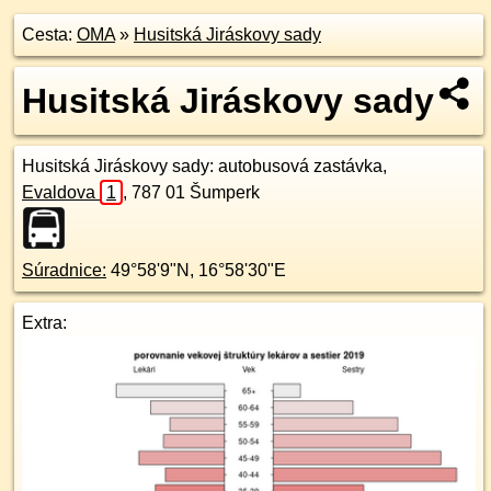
Cesta:
OMA
»
Husitská Jiráskovy sady
Husitská Jiráskovy sady
Husitská Jiráskovy sady
: autobusová zastávka,
Evaldova
1
,
787 01
Šumperk
Súradnice:
49°58'9"N
,
16°58'30"E
Extra: