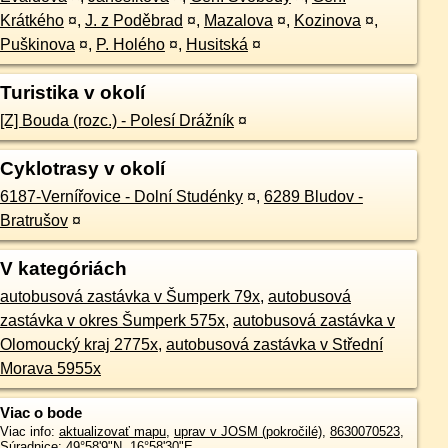
Krátkého
¤
,
J. z Poděbrad
¤
,
Mazalova
¤
,
Kozinova
¤
,
Puškinova
¤
,
P. Holého
¤
,
Husitská
¤
Turistika v okolí
[Z] Bouda (rozc.) - Polesí Drážník
¤
Cyklotrasy v okolí
6187-Vernířovice - Dolní Studénky
¤
,
6289 Bludov -
Bratrušov
¤
V kategóriách
autobusová zastávka v Šumperk 79x
,
autobusová
zastávka v okres Šumperk 575x
,
autobusová zastávka v
Olomoucký kraj 2775x
,
autobusová zastávka v Střední
Morava 5955x
Viac o bode
Viac info:
aktualizovať mapu
,
uprav v JOSM (pokročilé)
,
8630070523
,
Súradnice:
49°58'9"N
,
16°58'30"E