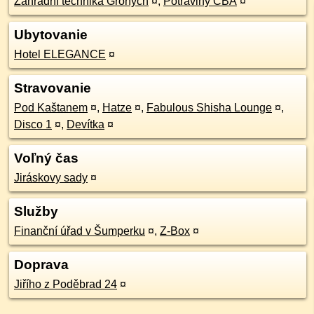
Zahradní technika Gronych
¤
,
Potraviny CBA
¤
Ubytovanie
Hotel ELEGANCE
¤
Stravovanie
Pod Kaštanem
¤
,
Hatze
¤
,
Fabulous Shisha Lounge
¤
,
Disco 1
¤
,
Devítka
¤
Voľný čas
Jiráskovy sady
¤
Služby
Finanční úřad v Šumperku
¤
,
Z-Box
¤
Doprava
Jiřího z Poděbrad 24
¤