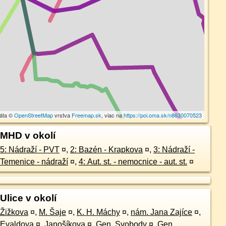
dáta ©
OpenStreetMap
vrstva
Freemap.sk
, viac na
https://poi.oma.sk/n8630070523
MHD v okolí
5: Nádraží - PVT
¤
,
2: Bazén - Krapkova
¤
,
3: Nádraží -
Temenice - nádraží
¤
,
4: Aut. st. - nemocnice - aut. st.
¤
Ulice v okolí
Žižkova
¤
,
M. Šaje
¤
,
K. H. Máchy
¤
,
nám. Jana Zajíce
¤
,
Evaldova
¤
,
Janošíkova
¤
,
Gen. Svobody
¤
,
Gen.