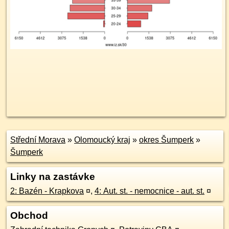
Střední Morava
»
Olomoucký kraj
»
okres Šumperk
»
Šumperk
Linky na zastávke
2: Bazén - Krapkova
¤
,
4: Aut. st. - nemocnice - aut. st.
¤
Obchod