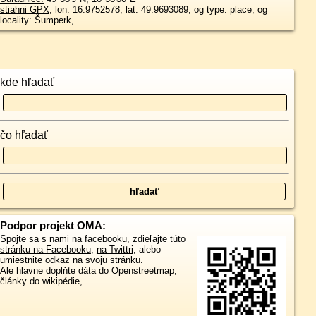
stiahni GPX
, lon: 16.9752578, lat: 49.9693089, og type: place, og
locality: Šumperk,
kde hľadať
čo hľadať
Podpor projekt OMA:
Spojte sa s nami
na facebooku
,
zdieľajte túto
stránku na Facebooku
,
na Twittri
, alebo
umiestnite odkaz na svoju stránku.
Ale hlavne doplňte dáta do Openstreetmap,
články do wikipédie, ...