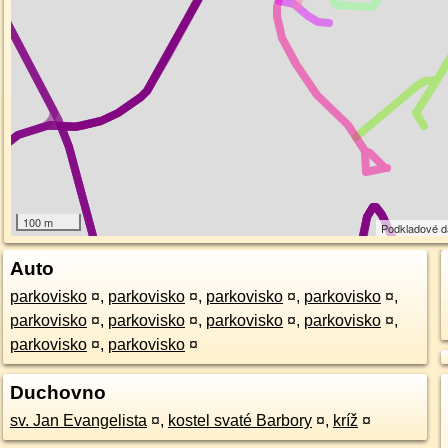
100 m
Podkladové 
Auto
parkovisko
¤
,
parkovisko
¤
,
parkovisko
¤
,
parkovisko
¤
,
parkovisko
¤
,
parkovisko
¤
,
parkovisko
¤
,
parkovisko
¤
,
parkovisko
¤
,
parkovisko
¤
Duchovno
sv. Jan Evangelista
¤
,
kostel svaté Barbory
¤
,
kríž
¤