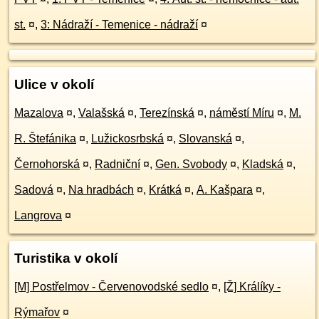
st.
¤
,
3: Nádraží - Temenice - nádraží
¤
Ulice v okolí
Mazalova
¤
,
Valašská
¤
,
Terezínská
¤
,
náměstí Míru
¤
,
M.
R. Štefánika
¤
,
Lužickosrbská
¤
,
Slovanská
¤
,
Černohorská
¤
,
Radniční
¤
,
Gen. Svobody
¤
,
Kladská
¤
,
Sadová
¤
,
Na hradbách
¤
,
Krátká
¤
,
A. Kašpara
¤
,
Langrova
¤
Turistika v okolí
[M] Postřelmov - Červenovodské sedlo
¤
,
[Ž] Králíky -
Rýmařov
¤