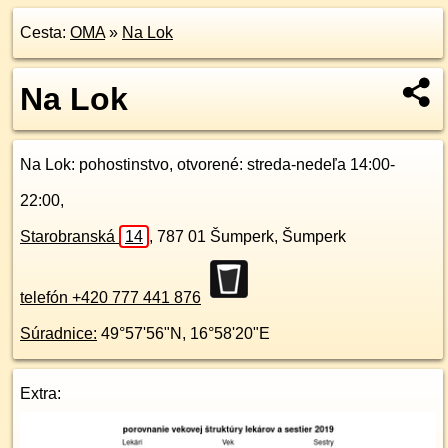
Cesta:
OMA
»
Na Lok
Na Lok
Na Lok
: pohostinstvo, otvorené: streda-nedeľa 14:00-
22:00,
Starobranská
14
,
787 01
Šumperk, Šumperk
telefón +420 777 441 876
Súradnice:
49°57'56"N
,
16°58'20"E
Extra: