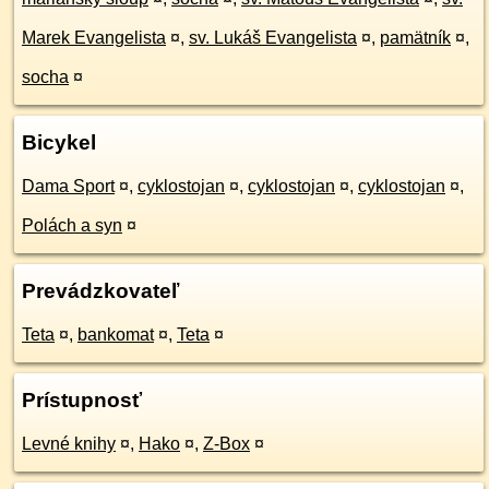
Marek Evangelista
¤
,
sv. Lukáš Evangelista
¤
,
pamätník
¤
,
socha
¤
Bicykel
Dama Sport
¤
,
cyklostojan
¤
,
cyklostojan
¤
,
cyklostojan
¤
,
Polách a syn
¤
Prevádzkovateľ
Teta
¤
,
bankomat
¤
,
Teta
¤
Prístupnosť
Levné knihy
¤
,
Hako
¤
,
Z-Box
¤