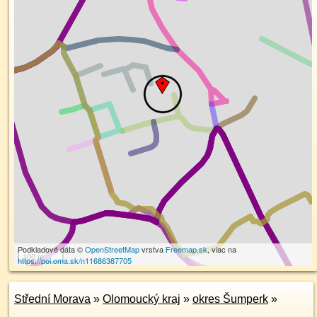
Podkladové dáta ©
OpenStreetMap
vrstva
Freemap.sk
, viac na
100 m
https://poi.oma.sk/n11686387705
Střední Morava
»
Olomoucký kraj
»
okres Šumperk
»