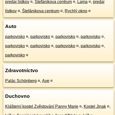
predaj lístkov
¤
,
Štefánikova centrum
¤
,
Lama
¤
,
predaj
lístkov
¤
,
Štefánikova centrum
¤
,
Rychlý okno
¤
Auto
parkovisko
¤
,
parkovisko
¤
,
parkovisko
¤
,
parkovisko
¤
,
parkovisko
¤
,
parkovisko
¤
,
parkovisko
¤
,
parkovisko
¤
,
parkovisko
¤
Zdravotníctvo
Palác Schönberg
¤
,
Ave
¤
Duchovno
Klášterní kostel Zvěstování Panny Marie
¤
,
Kostel Jinak
¤
,