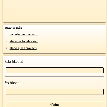
Viac o nás
nájdete nás na twittri
alebo na faceboooku
alebo aj v správach
kde hľadať
čo hľadať