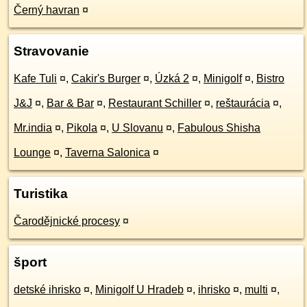
Černý havran
¤
Stravovanie
Kafe Tuli
¤
,
Cakir's Burger
¤
,
Úzká 2
¤
,
Minigolf
¤
,
Bistro
J&J
¤
,
Bar & Bar
¤
,
Restaurant Schiller
¤
,
reštaurácia
¤
,
Mr.india
¤
,
Pikola
¤
,
U Slovanu
¤
,
Fabulous Shisha
Lounge
¤
,
Taverna Salonica
¤
Turistika
Čarodějnické procesy
¤
šport
detské ihrisko
¤
,
Minigolf U Hradeb
¤
,
ihrisko
¤
,
multi
¤
,