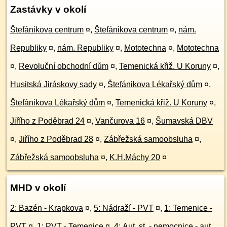
Zastávky v okolí
Štefánikova centrum
¤
,
Štefánikova centrum
¤
,
nám.
Republiky
¤
,
nám. Republiky
¤
,
Mototechna
¤
,
Mototechna
¤
,
Revoluční obchodní dům
¤
,
Temenická křiž. U Koruny
¤
,
Husitská Jiráskovy sady
¤
,
Štefánikova Lékařský dům
¤
,
Štefánikova Lékařský dům
¤
,
Temenická křiž. U Koruny
¤
,
Jiřího z Poděbrad 24
¤
,
Vančurova 16
¤
,
Šumavská DBV
¤
,
Jiřího z Poděbrad 28
¤
,
Zábřežská samoobsluha
¤
,
Zábřežská samoobsluha
¤
,
K.H.Máchy 20
¤
MHD v okolí
2: Bazén - Krapkova
¤
,
5: Nádraží - PVT
¤
,
1: Temenice -
PVT
¤
,
1: PVT - Temenice
¤
,
4: Aut. st. - nemocnice - aut.