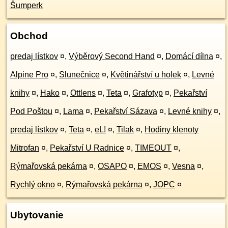
Šumperk
Obchod
predaj lístkov
¤
,
Výběrový Second Hand
¤
,
Domácí dílna
¤
,
Alpine Pro
¤
,
Slunečnice
¤
,
Květinářství u holek
¤
,
Levné
knihy
¤
,
Hako
¤
,
Ottlens
¤
,
Teta
¤
,
Grafotyp
¤
,
Pekařství
Pod Poštou
¤
,
Lama
¤
,
Pekařství Sázava
¤
,
Levné knihy
¤
,
predaj lístkov
¤
,
Teta
¤
,
eL!
¤
,
Tilak
¤
,
Hodiny klenoty
Mitrofan
¤
,
Pekařství U Radnice
¤
,
TIMEOUT
¤
,
Rýmařovská pekárna
¤
,
OSAPO
¤
,
EMOS
¤
,
Vesna
¤
,
Rychlý okno
¤
,
Rýmařovská pekárna
¤
,
JOPC
¤
Ubytovanie