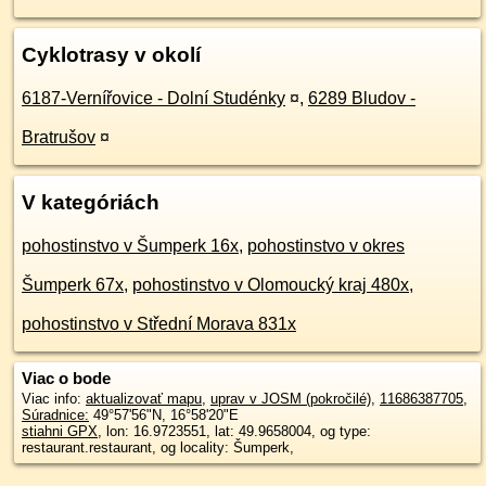
Cyklotrasy v okolí
6187-Vernířovice - Dolní Studénky
¤
,
6289 Bludov -
Bratrušov
¤
V kategóriách
pohostinstvo v Šumperk 16x
,
pohostinstvo v okres
Šumperk 67x
,
pohostinstvo v Olomoucký kraj 480x
,
pohostinstvo v Střední Morava 831x
Viac o bode
Viac info:
aktualizovať mapu
,
uprav v JOSM (pokročilé)
,
11686387705
,
Súradnice:
49°57'56"N
,
16°58'20"E
stiahni GPX
, lon: 16.9723551, lat: 49.9658004, og type:
restaurant.restaurant, og locality: Šumperk,