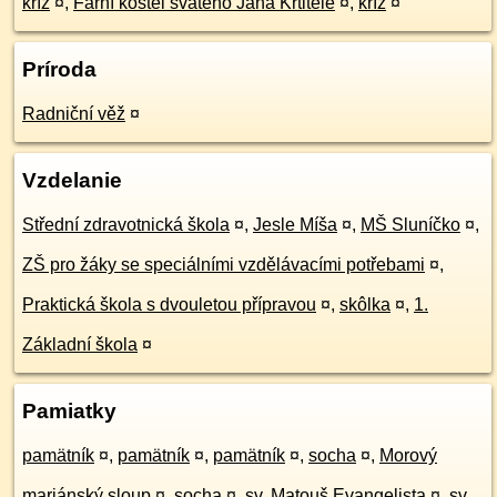
kríž
¤
,
Farní kostel svatého Jana Křtitele
¤
,
kríž
¤
Príroda
Radniční věž
¤
Vzdelanie
Střední zdravotnická škola
¤
,
Jesle Míša
¤
,
MŠ Sluníčko
¤
,
ZŠ pro žáky se speciálními vzdělávacími potřebami
¤
,
Praktická škola s dvouletou přípravou
¤
,
skôlka
¤
,
1.
Základní škola
¤
Pamiatky
pamätník
¤
,
pamätník
¤
,
pamätník
¤
,
socha
¤
,
Morový
mariánský sloup
¤
,
socha
¤
,
sv. Matouš Evangelista
¤
,
sv.