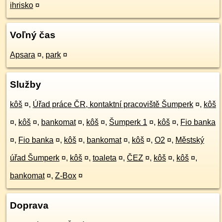
ihrisko
¤
Voľný čas
Apsara
¤
,
park
¤
Služby
kôš
¤
,
Úřad práce ČR, kontaktní pracoviště Šumperk
¤
,
kôš
¤
,
kôš
¤
,
bankomat
¤
,
kôš
¤
,
Šumperk 1
¤
,
kôš
¤
,
Fio banka
¤
,
Fio banka
¤
,
kôš
¤
,
bankomat
¤
,
kôš
¤
,
O2
¤
,
Městský
úřad Šumperk
¤
,
kôš
¤
,
toaleta
¤
,
ČEZ
¤
,
kôš
¤
,
kôš
¤
,
bankomat
¤
,
Z-Box
¤
Doprava