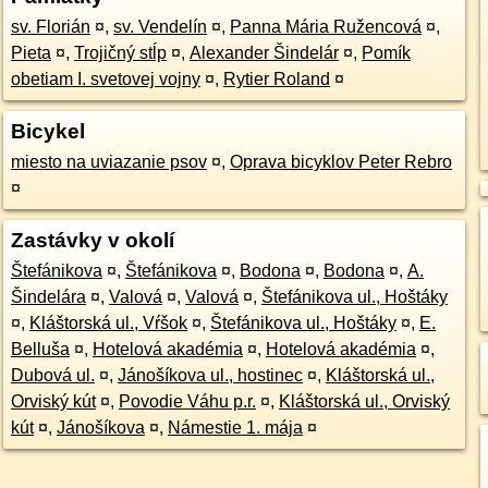
sv. Florián
¤
,
sv. Vendelín
¤
,
Panna Mária Ružencová
¤
,
Pieta
¤
,
Trojičný stĺp
¤
,
Alexander Šindelár
¤
,
Pomík
obetiam I. svetovej vojny
¤
,
Rytier Roland
¤
Bicykel
miesto na uviazanie psov
¤
,
Oprava bicyklov Peter Rebro
¤
Zastávky v okolí
Štefánikova
¤
,
Štefánikova
¤
,
Bodona
¤
,
Bodona
¤
,
A.
Šindelára
¤
,
Valová
¤
,
Valová
¤
,
Štefánikova ul., Hoštáky
¤
,
Kláštorská ul., Vŕšok
¤
,
Štefánikova ul., Hoštáky
¤
,
E.
Belluša
¤
,
Hotelová akadémia
¤
,
Hotelová akadémia
¤
,
Dubová ul.
¤
,
Jánošíkova ul., hostinec
¤
,
Kláštorská ul.,
Orviský kút
¤
,
Povodie Váhu p.r.
¤
,
Kláštorská ul., Orviský
kút
¤
,
Jánošíkova
¤
,
Námestie 1. mája
¤