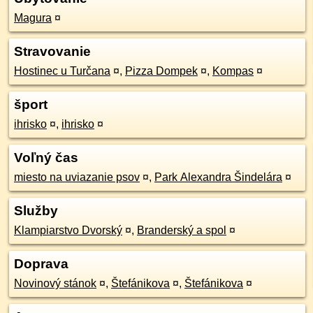
Magura
¤
Stravovanie
Hostinec u Turčana
¤
,
Pizza Dompek
¤
,
Kompas
¤
šport
ihrisko
¤
,
ihrisko
¤
Voľný čas
miesto na uviazanie psov
¤
,
Park Alexandra Šindelára
¤
Služby
Klampiarstvo Dvorský
¤
,
Branderský a spol
¤
Doprava
Novinový stánok
¤
,
Štefánikova
¤
,
Štefánikova
¤