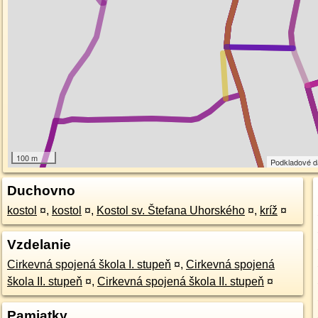
100 m
Podkladové 
Duchovno
kostol
¤
,
kostol
¤
,
Kostol sv. Štefana Uhorského
¤
,
kríž
¤
Vzdelanie
Cirkevná spojená škola I. stupeň
¤
,
Cirkevná spojená
škola II. stupeň
¤
,
Cirkevná spojená škola II. stupeň
¤
Pamiatky