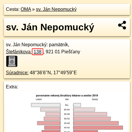
Cesta:
OMA
»
sv. Ján Nepomucký
sv. Ján Nepomucký
sv. Ján Nepomucký
: pamätník,
Štefánikova
138
,
921 01
Piešťany
Súradnice:
48°36'6"N
,
17°49'59"E
Extra: