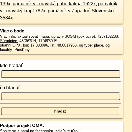
139x
,
pamätník v Trnavská pahorkatina 1622x
,
pamätník
v Trnavský kraj 1782x
,
pamätník v Západné Slovensko
3584x
Viac o bode
Viac info:
aktualizovať mapu
,
uprav v JOSM (pokročilé)
,
7237132288
,
Súradnice:
48°36'6"N
,
17°49'59"E
stiahni GPX
, lon: 17.833096, lat: 48.6017953, og type: place, og
locality: Piešťany,
kde hľadať
čo hľadať
Podpor projekt OMA:
Spojte sa s nami
na facebooku
,
zdieľajte túto