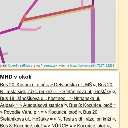
dáta ©
OpenStreetMap
vrstva
Freemap.sk
, viac na
https://poi.oma.sk/n7237132288
MHD v okolí
Bus 20: Kocurice, otoč = > Detvianska ul., MŠ
¤
,
Bus 20:
N. Tesla sídl., rázc. pri kríži = > Štefánikova ul., Hoštáky
¤
,
Bus 18: Jánošíkova ul., hostinec = > Nitrianska ul.,
Aupark = > Autobusová stanica
¤
,
Bus 8: Kocurice, otoč =
> Povodie Váhu p.r. = > Kocurice, otoč
¤
,
Bus 20:
Štefánikova ul., Hoštáky = > N. Tesla sídl., rázc. pri kríži
¤
,
Bus 8: Kocurice, otoč = > NÚRCH = > Kocurice, otoč
¤
,