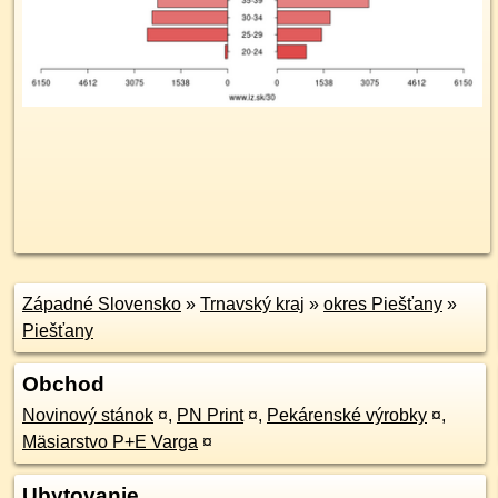
Západné Slovensko
»
Trnavský kraj
»
okres Piešťany
»
Piešťany
Obchod
Novinový stánok
¤
,
PN Print
¤
,
Pekárenské výrobky
¤
,
Mäsiarstvo P+E Varga
¤
Ubytovanie