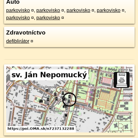
Auto
parkovisko
¤
,
parkovisko
¤
,
parkovisko
¤
,
parkovisko
¤
,
parkovisko
¤
,
parkovisko
¤
Zdravotníctvo
defiblirátor
¤