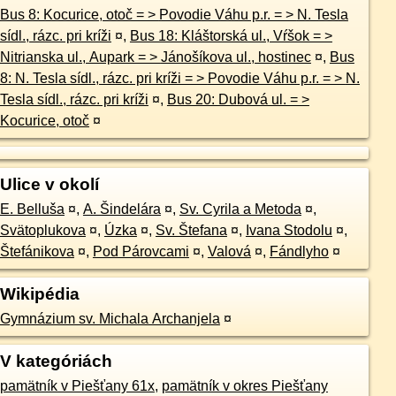
Bus 8: Kocurice, otoč = > Povodie Váhu p.r. = > N. Tesla
sídl., rázc. pri kríži
¤
,
Bus 18: Kláštorská ul., Vŕšok = >
Nitrianska ul., Aupark = > Jánošíkova ul., hostinec
¤
,
Bus
8: N. Tesla sídl., rázc. pri kríži = > Povodie Váhu p.r. = > N.
Tesla sídl., rázc. pri kríži
¤
,
Bus 20: Dubová ul. = >
Kocurice, otoč
¤
Ulice v okolí
E. Belluša
¤
,
A. Šindelára
¤
,
Sv. Cyrila a Metoda
¤
,
Svätoplukova
¤
,
Úzka
¤
,
Sv. Štefana
¤
,
Ivana Stodolu
¤
,
Štefánikova
¤
,
Pod Párovcami
¤
,
Valová
¤
,
Fándlyho
¤
Wikipédia
Gymnázium sv. Michala Archanjela
¤
V kategóriách
pamätník v Piešťany 61x
,
pamätník v okres Piešťany