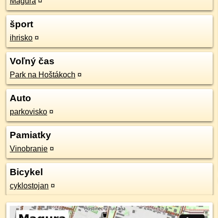
Magura
¤
šport
ihrisko
¤
Voľný čas
Park na Hoštákoch
¤
Auto
parkovisko
¤
Pamiatky
Vinobranie
¤
Bicykel
cyklostojan
¤