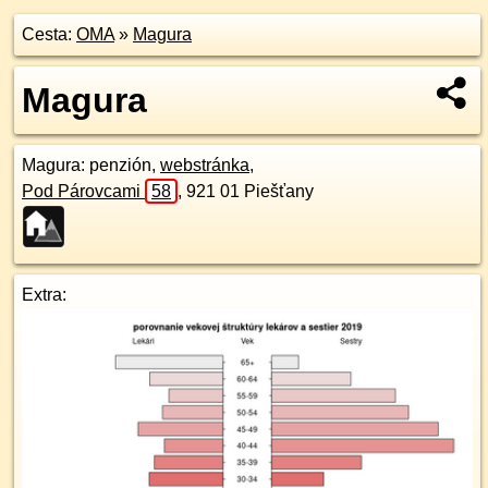
Cesta:
OMA
»
Magura
Magura
Magura
: penzión,
webstránka
,
Pod Párovcami
58
,
921 01
Piešťany
Extra: