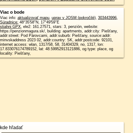
Viac o bode
Viac info:
aktualizovať mapu
,
uprav v JOSM (pokročilé)
,
303443996
,
Súradnice:
48°35'58"N
,
17°49'59"E
stiahni GPX
, ele2: 161.27571, stars: 3, penzión, website:
https://penzionmagura.sk/, building: apartments, addr:city: Piešťany,
addr:street: Pod Párovcami, addr:suburb: Piešťany, source:addr:
minvskaddress 2023 02, addr:country: SK, addr:postcode: 92101,
internet access: wlan, 1317/58, 58, 31404329, no, 1317, lon:
17.833076174789152, lat: 48.59952913121886, og type: place, og
locality: Piešťany,
kde hľadať