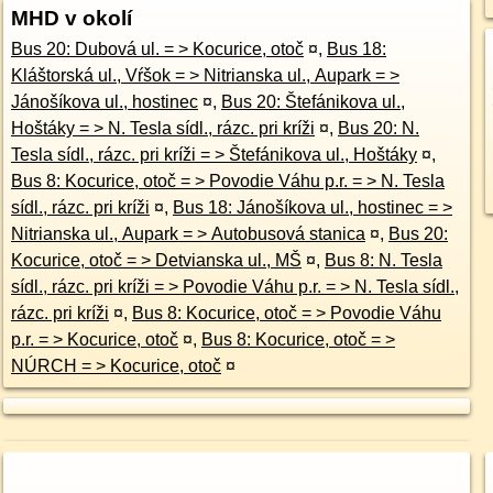
MHD v okolí
Bus 20: Dubová ul. = > Kocurice, otoč
¤
,
Bus 18:
Kláštorská ul., Vŕšok = > Nitrianska ul., Aupark = >
Jánošíkova ul., hostinec
¤
,
Bus 20: Štefánikova ul.,
Hoštáky = > N. Tesla sídl., rázc. pri kríži
¤
,
Bus 20: N.
Tesla sídl., rázc. pri kríži = > Štefánikova ul., Hoštáky
¤
,
Bus 8: Kocurice, otoč = > Povodie Váhu p.r. = > N. Tesla
sídl., rázc. pri kríži
¤
,
Bus 18: Jánošíkova ul., hostinec = >
Nitrianska ul., Aupark = > Autobusová stanica
¤
,
Bus 20:
Kocurice, otoč = > Detvianska ul., MŠ
¤
,
Bus 8: N. Tesla
sídl., rázc. pri kríži = > Povodie Váhu p.r. = > N. Tesla sídl.,
rázc. pri kríži
¤
,
Bus 8: Kocurice, otoč = > Povodie Váhu
p.r. = > Kocurice, otoč
¤
,
Bus 8: Kocurice, otoč = >
NÚRCH = > Kocurice, otoč
¤