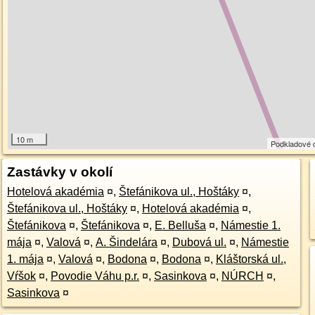
10 m
Podkladové 
Zastávky v okolí
Hotelová akadémia
¤
,
Štefánikova ul., Hoštáky
¤
,
Štefánikova ul., Hoštáky
¤
,
Hotelová akadémia
¤
,
Štefánikova
¤
,
Štefánikova
¤
,
E. Belluša
¤
,
Námestie 1.
mája
¤
,
Valová
¤
,
A. Šindelára
¤
,
Dubová ul.
¤
,
Námestie
1. mája
¤
,
Valová
¤
,
Bodona
¤
,
Bodona
¤
,
Kláštorská ul.,
Vŕšok
¤
,
Povodie Váhu p.r.
¤
,
Sasinkova
¤
,
NÚRCH
¤
,
Sasinkova
¤