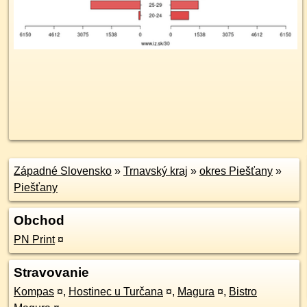
Západné Slovensko
»
Trnavský kraj
»
okres Piešťany
»
Piešťany
Obchod
PN Print
¤
Stravovanie
Kompas
¤
,
Hostinec u Turčana
¤
,
Magura
¤
,
Bistro