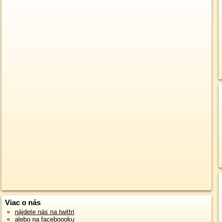
Viac o nás
nájdete nás na twittri
alebo na faceboooku