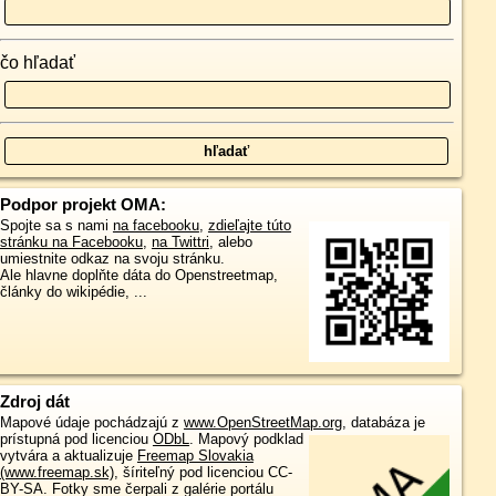
čo hľadať
Podpor projekt OMA:
Spojte sa s nami
na facebooku
,
zdieľajte túto
stránku na Facebooku
,
na Twittri
, alebo
umiestnite odkaz na svoju stránku.
Ale hlavne doplňte dáta do Openstreetmap,
články do wikipédie, ...
Zdroj dát
Mapové údaje pochádzajú z
www.OpenStreetMap.org
, databáza je
prístupná pod licenciou
ODbL
.
Mapový podklad
vytvára a aktualizuje
Freemap Slovakia
(www.freemap.sk)
, šíriteľný pod licenciou CC-
BY-SA. Fotky sme čerpali z galérie portálu