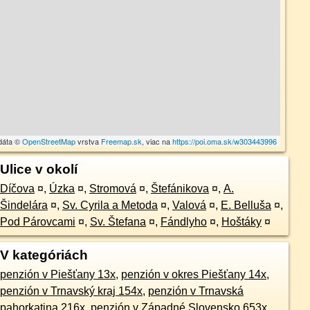
dáta ©
OpenStreetMap
vrstva
Freemap.sk
, viac na
https://poi.oma.sk/w303443996
Ulice v okolí
Díčova
¤
,
Úzka
¤
,
Stromová
¤
,
Štefánikova
¤
,
A.
Šindelára
¤
,
Sv. Cyrila a Metoda
¤
,
Valová
¤
,
E. Belluša
¤
,
Pod Párovcami
¤
,
Sv. Štefana
¤
,
Fándlyho
¤
,
Hoštáky
¤
V kategóriách
penzión v Piešťany 13x
,
penzión v okres Piešťany 14x
,
penzión v Trnavský kraj 154x
,
penzión v Trnavská
pahorkatina 216x
,
penzión v Západné Slovensko 653x