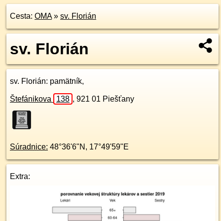
Cesta:
OMA
»
sv. Florián
sv. Florián
sv. Florián
: pamätník,
Štefánikova
138
,
921 01
Piešťany
Súradnice:
48°36'6"N
,
17°49'59"E
Extra: