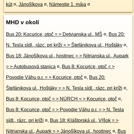
kút
¤
,
Jánošíkova
¤
,
Námestie 1. mája
¤
MHD v okolí
Bus 20: Kocurice, otoč = > Detvianska ul., MŠ
¤
,
Bus 20:
N. Tesla sídl., rázc. pri kríži = > Štefánikova ul., Hoštáky
¤
,
Bus 18: Jánošíkova ul., hostinec = > Nitrianska ul., Aupark
= > Autobusová stanica
¤
,
Bus 8: Kocurice, otoč = >
Povodie Váhu p.r. = > Kocurice, otoč
¤
,
Bus 20:
Štefánikova ul., Hoštáky = > N. Tesla sídl., rázc. pri kríži
¤
,
Bus 8: Kocurice, otoč = > NÚRCH = > Kocurice, otoč
¤
,
Bus 8: Kocurice, otoč = > Povodie Váhu p.r. = > N. Tesla
sídl., rázc. pri kríži
¤
,
Bus 18: Kláštorská ul., Vŕšok = >
Nitrianska ul., Aupark = > Jánošíkova ul., hostinec
¤
,
Bus