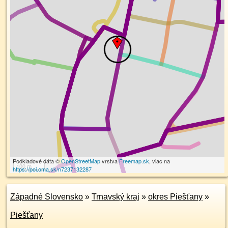
Podkladové dáta ©
OpenStreetMap
vrstva
Freemap.sk
, viac na
100 m
https://poi.oma.sk/n7237132287
Západné Slovensko
»
Trnavský kraj
»
okres Piešťany
»
Piešťany