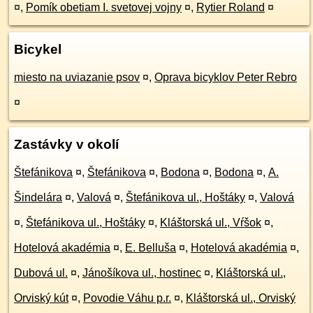
¤
,
Pomík obetiam I. svetovej vojny
¤
,
Rytier Roland
¤
Bicykel
miesto na uviazanie psov
¤
,
Oprava bicyklov Peter Rebro
¤
Zastávky v okolí
Štefánikova
¤
,
Štefánikova
¤
,
Bodona
¤
,
Bodona
¤
,
A.
Šindelára
¤
,
Valová
¤
,
Štefánikova ul., Hoštáky
¤
,
Valová
¤
,
Štefánikova ul., Hoštáky
¤
,
Kláštorská ul., Vŕšok
¤
,
Hotelová akadémia
¤
,
E. Belluša
¤
,
Hotelová akadémia
¤
,
Dubová ul.
¤
,
Jánošíkova ul., hostinec
¤
,
Kláštorská ul.,
Orviský kút
¤
,
Povodie Váhu p.r.
¤
,
Kláštorská ul., Orviský