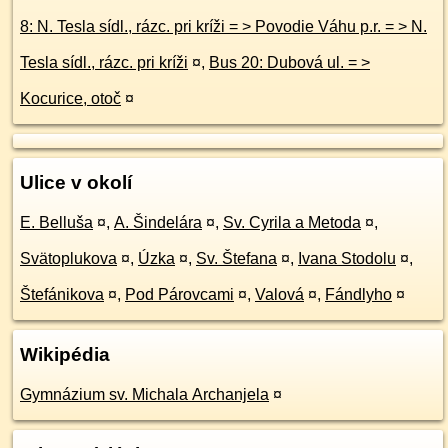
8: N. Tesla sídl., rázc. pri kríži = > Povodie Váhu p.r. = > N.
Tesla sídl., rázc. pri kríži
¤
,
Bus 20: Dubová ul. = >
Kocurice, otoč
¤
Ulice v okolí
E. Belluša
¤
,
A. Šindelára
¤
,
Sv. Cyrila a Metoda
¤
,
Svätoplukova
¤
,
Úzka
¤
,
Sv. Štefana
¤
,
Ivana Stodolu
¤
,
Štefánikova
¤
,
Pod Párovcami
¤
,
Valová
¤
,
Fándlyho
¤
Wikipédia
Gymnázium sv. Michala Archanjela
¤