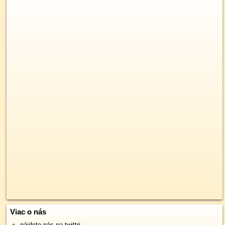
Viac o nás
nájdete nás na twittri