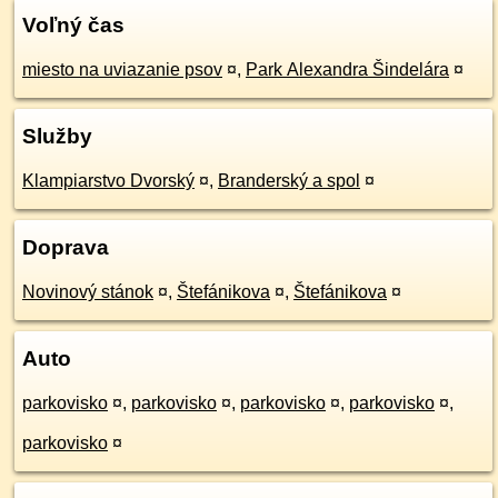
Voľný čas
miesto na uviazanie psov
¤
,
Park Alexandra Šindelára
¤
Služby
Klampiarstvo Dvorský
¤
,
Branderský a spol
¤
Doprava
Novinový stánok
¤
,
Štefánikova
¤
,
Štefánikova
¤
Auto
parkovisko
¤
,
parkovisko
¤
,
parkovisko
¤
,
parkovisko
¤
,
parkovisko
¤