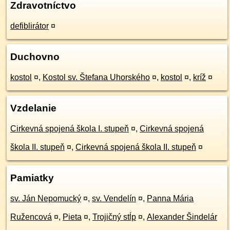
Zdravotníctvo
defiblirátor
¤
Duchovno
kostol
¤
,
Kostol sv. Štefana Uhorského
¤
,
kostol
¤
,
kríž
¤
Vzdelanie
Cirkevná spojená škola I. stupeň
¤
,
Cirkevná spojená
škola II. stupeň
¤
,
Cirkevná spojená škola II. stupeň
¤
Pamiatky
sv. Ján Nepomucký
¤
,
sv. Vendelín
¤
,
Panna Mária
Ružencová
¤
,
Pieta
¤
,
Trojičný stĺp
¤
,
Alexander Šindelár