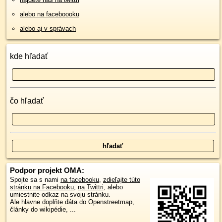
alebo na faceboooku
alebo aj v správach
kde hľadať
čo hľadať
Podpor projekt OMA:
Spojte sa s nami
na facebooku
,
zdieľajte túto
stránku na Facebooku
,
na Twittri
, alebo
umiestnite odkaz na svoju stránku.
Ale hlavne doplňte dáta do Openstreetmap,
články do wikipédie, ...