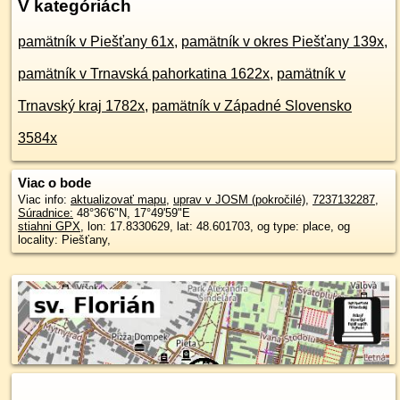
V kategóriách
pamätník v Piešťany 61x
,
pamätník v okres Piešťany 139x
,
pamätník v Trnavská pahorkatina 1622x
,
pamätník v
Trnavský kraj 1782x
,
pamätník v Západné Slovensko
3584x
Viac o bode
Viac info:
aktualizovať mapu
,
uprav v JOSM (pokročilé)
,
7237132287
,
Súradnice:
48°36'6"N
,
17°49'59"E
stiahni GPX
, lon: 17.8330629, lat: 48.601703, og type: place, og
locality: Piešťany,