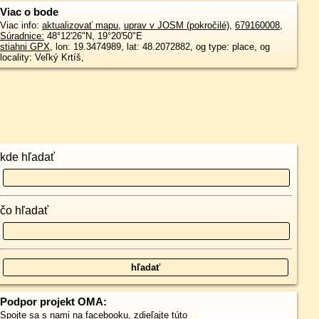
Viac o bode
Viac info:
aktualizovať mapu
,
uprav v JOSM (pokročilé)
,
679160008
,
Súradnice:
48°12'26"N
,
19°20'50"E
stiahni GPX
, lon: 19.3474989, lat: 48.2072882, og type: place, og
locality: Veľký Krtíš,
kde hľadať
čo hľadať
Podpor projekt OMA:
Spojte sa s nami
na facebooku
,
zdieľajte túto