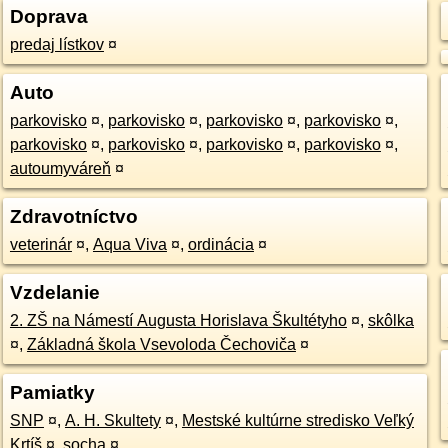
Doprava
predaj lístkov
¤
Auto
parkovisko
¤
,
parkovisko
¤
,
parkovisko
¤
,
parkovisko
¤
,
parkovisko
¤
,
parkovisko
¤
,
parkovisko
¤
,
parkovisko
¤
,
autoumyváreň
¤
Zdravotníctvo
veterinár
¤
,
Aqua Viva
¤
,
ordinácia
¤
Vzdelanie
2. ZŠ na Námestí Augusta Horislava Škultétyho
¤
,
skôlka
¤
,
Základná škola Vsevoloda Čechoviča
¤
Pamiatky
SNP
¤
,
A. H. Skultety
¤
,
Mestské kultúrne stredisko Veľký
Krtíš
¤
,
socha
¤