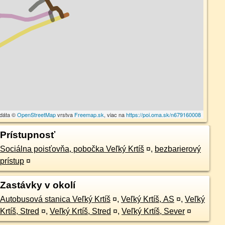
 dáta ©
OpenStreetMap
vrstva
Freemap.sk
, viac na
https://poi.oma.sk/n679160008
Prístupnosť
Sociálna poisťovňa, pobočka Veľký Krtíš
¤
,
bezbarierový
prístup
¤
Zastávky v okolí
Autobusová stanica Veľký Krtíš
¤
,
Veľký Krtíš, AS
¤
,
Veľký
Krtíš, Stred
¤
,
Veľký Krtíš, Stred
¤
,
Veľký Krtíš, Sever
¤