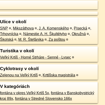
Ulice v okolí
SNP
¤
,
Mikszáthova
¤
,
J. A. Komenského
¤
,
Pisecká
¤
,
Trhovnícka
¤
,
Námestie A. H. Škultétyho
¤
,
Okružná
¤
,
Školská
¤
,
M. R. Štefánika
¤
,
Za poštou
¤
Turistika v okolí
Veľký Krtíš - Horné Strháre - Senné - Lysec
¤
Cyklotrasy v okolí
Zelenou na Veľký Krtíš
¤
,
Krttíšska magistrála
¤
V kategóriách
fontána v okres Veľký Krtíš 5x
,
fontána v Banskobystrický
kraj 89x
,
fontána v Stredné Slovensko 166x