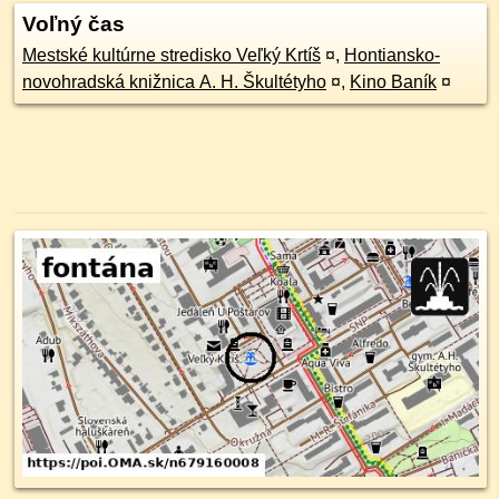
Voľný čas
Mestské kultúrne stredisko Veľký Krtíš
¤
,
Hontiansko-
novohradská knižnica A. H. Škultétyho
¤
,
Kino Baník
¤