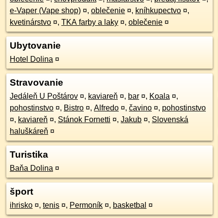
e-Vaper (Vape shop)
¤
,
oblečenie
¤
,
kníhkupectvo
¤
,
kvetinárstvo
¤
,
TKA farby a laky
¤
,
oblečenie
¤
Ubytovanie
Hotel Dolina
¤
Stravovanie
Jedáleň U Poštárov
¤
,
kaviareň
¤
,
bar
¤
,
Koala
¤
,
pohostinstvo
¤
,
Bistro
¤
,
Alfredo
¤
,
čavino
¤
,
pohostinstvo
¤
,
kaviareň
¤
,
Stánok Fornetti
¤
,
Jakub
¤
,
Slovenská
haluškáreň
¤
Turistika
Baňa Dolina
¤
šport
ihrisko
¤
,
tenis
¤
,
Permoník
¤
,
basketbal
¤