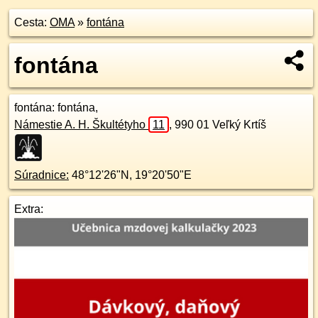
Cesta:
OMA
»
fontána
fontána
fontána
: fontána,
Námestie A. H. Škultétyho
11
,
990 01
Veľký Krtíš
Súradnice:
48°12'26"N
,
19°20'50"E
Extra: