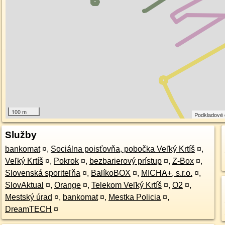
100 m
Podkladové
Služby
bankomat
¤
,
Sociálna poisťovňa, pobočka Veľký Krtíš
¤
,
Veľký Krtíš
¤
,
Pokrok
¤
,
bezbarierový prístup
¤
,
Z-Box
¤
,
Slovenská sporiteľňa
¤
,
BalíkoBOX
¤
,
MICHA+, s.r.o.
¤
,
SlovAktual
¤
,
Orange
¤
,
Telekom Veľký Krtíš
¤
,
O2
¤
,
Mestský úrad
¤
,
bankomat
¤
,
Mestka Policia
¤
,
DreamTECH
¤