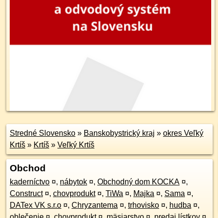
Stredné Slovensko
»
Banskobystrický kraj
»
okres Veľký
Krtíš
»
Krtíš
»
Veľký Krtíš
Obchod
kaderníctvo
¤
,
nábytok
¤
,
Obchodný dom KOCKA
¤
,
Construct
¤
,
chovprodukt
¤
,
TiWa
¤
,
Majka
¤
,
Sama
¤
,
DATex VK s.r.o
¤
,
Chryzantema
¤
,
trhovisko
¤
,
hudba
¤
,
oblečenie
¤
,
chovprodukt
¤
,
mäsiarstvo
¤
,
predaj lístkov
¤
,