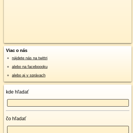
Viac o nás
nájdete nás na twittri
alebo na faceboooku
alebo aj v správach
kde hľadať
čo hľadať