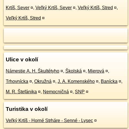
Krtíš, Sever
¤
,
Veľký Krtíš, Sever
¤
,
Veľký Krtíš, Stred
¤
,
Veľký Krtíš, Stred
¤
Ulice v okolí
Námestie A. H. Škultétyho
¤
,
Školská
¤
,
Mierová
¤
,
Trhovnícka
¤
,
Okružná
¤
,
J. A. Komenského
¤
,
Banícka
¤
,
M. R. Štefánika
¤
,
Nemocničná
¤
,
SNP
¤
Turistika v okolí
Veľký Krtíš - Horné Strháre - Senné - Lysec
¤