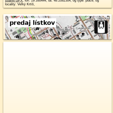
stiahni GPX
, lon: 19.350444, lat: 48.2082304, og type: place, og
locality: Veľký Krtíš,