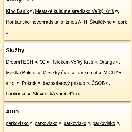
Kino Baník
¤
,
Mestské kultúrne stredisko Veľký Krtíš
¤
,
Hontiansko-novohradská knižnica A. H. Škultétyho
¤
,
park
¤
Služby
DreamTECH
¤
,
O2
¤
,
Telekom Veľký Krtíš
¤
,
Orange
¤
,
Mestka Policia
¤
,
Mestský úrad
¤
,
bankomat
¤
,
MICHA+,
s.r.o.
¤
,
Pokrok
¤
,
bezbarierový prístup
¤
,
ČSOB
¤
,
bankomat
¤
,
Slovenská sporiteľňa
¤
Auto
parkovisko
¤
,
parkovisko
¤
,
parkovisko
¤
,
parkovisko
¤
,