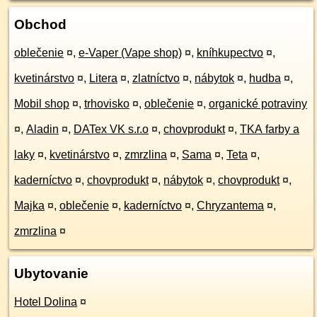
Obchod
oblečenie
¤
,
e-Vaper (Vape shop)
¤
,
kníhkupectvo
¤
,
kvetinárstvo
¤
,
Litera
¤
,
zlatníctvo
¤
,
nábytok
¤
,
hudba
¤
,
Mobil shop
¤
,
trhovisko
¤
,
oblečenie
¤
,
organické potraviny
¤
,
Aladin
¤
,
DATex VK s.r.o
¤
,
chovprodukt
¤
,
TKA farby a
laky
¤
,
kvetinárstvo
¤
,
zmrzlina
¤
,
Sama
¤
,
Teta
¤
,
kaderníctvo
¤
,
chovprodukt
¤
,
nábytok
¤
,
chovprodukt
¤
,
Majka
¤
,
oblečenie
¤
,
kaderníctvo
¤
,
Chryzantema
¤
,
zmrzlina
¤
Ubytovanie
Hotel Dolina
¤