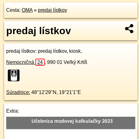
Cesta:
OMA
»
predaj lístkov
predaj lístkov
predaj lístkov
: predaj lístkov, kiosk,
Nemocničná
24
,
990 01
Veľký Krtíš
Súradnice:
48°12'29"N
,
19°21'1"E
Extra: