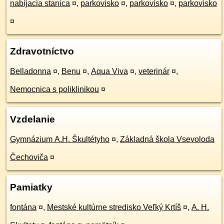
nabíjacia stanica
¤
,
parkovisko
¤
,
parkovisko
¤
,
parkovisko
¤
Zdravotníctvo
Belladonna
¤
,
Benu
¤
,
Aqua Viva
¤
,
veterinár
¤
,
Nemocnica s poliklinikou
¤
Vzdelanie
Gymnázium A.H. Škultétyho
¤
,
Základná škola Vsevoloda
Čechoviča
¤
Pamiatky
fontána
¤
,
Mestské kultúrne stredisko Veľký Krtíš
¤
,
A. H.