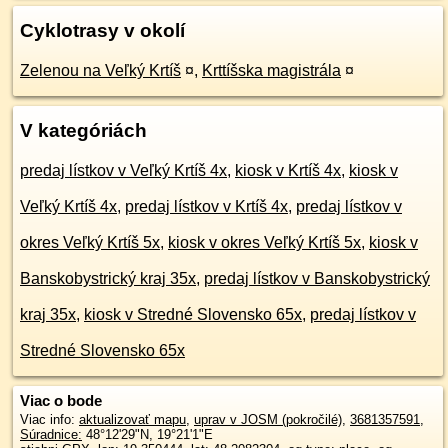
Cyklotrasy v okolí
Zelenou na Veľký Krtíš
¤
,
Krttíšska magistrála
¤
V kategóriách
predaj lístkov v Veľký Krtíš 4x
,
kiosk v Krtíš 4x
,
kiosk v
Veľký Krtíš 4x
,
predaj lístkov v Krtíš 4x
,
predaj lístkov v
okres Veľký Krtíš 5x
,
kiosk v okres Veľký Krtíš 5x
,
kiosk v
Banskobystrický kraj 35x
,
predaj lístkov v Banskobystrický
kraj 35x
,
kiosk v Stredné Slovensko 65x
,
predaj lístkov v
Stredné Slovensko 65x
Viac o bode
Viac info:
aktualizovať mapu
,
uprav v JOSM (pokročilé)
,
3681357591
,
Súradnice:
48°12'29"N
,
19°21'1"E