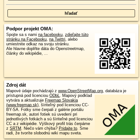
Podpor projekt OMA:
Spojte sa s nami
na facebooku
,
zdieľajte túto
stránku na Facebooku
,
na Twittri
, alebo
umiestnite odkaz na svoju stránku.
Ale hlavne doplňte dáta do Openstreetmap,
články do wikipédie, ...
Zdroj dát
Mapové údaje pochádzajú z
www.OpenStreetMap.org
, databáza je
prístupná pod licenciou
ODbL
.
Mapový podklad
vytvára a aktualizuje
Freemap Slovakia
(www.freemap.sk)
, šíriteľný pod licenciou CC-
BY-SA. Fotky sme čerpali z galérie portálu
freemap.sk, autori fotiek sú uvedení pri
jednotlivých fotkách a sú šíriteľné pod licenciou
CC a z wikipédie. Výškový profil trás čerpáme
z
SRTM
. Niečo vám chýba?
Pridajte to
. Sme
radi, že tvoríte slobodnú wiki mapu sveta.