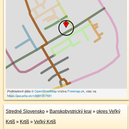
Podkladové dáta ©
OpenStreetMap
vrstva
Freemap.sk
, viac na
100 m
https://poi.oma.sk/n3681357591
Stredné Slovensko
»
Banskobystrický kraj
»
okres Veľký
Krtíš
»
Krtíš
»
Veľký Krtíš