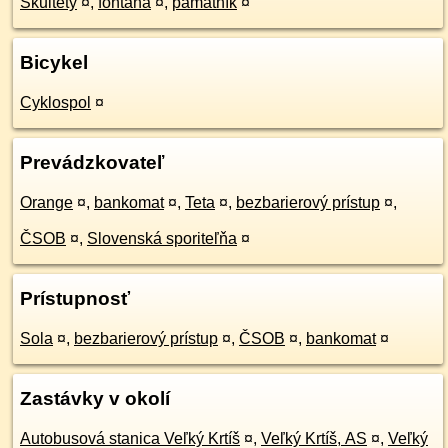
Skultety
¤
,
fontána
¤
,
pamätník
¤
Bicykel
Cyklospol
¤
Prevádzkovateľ
Orange
¤
,
bankomat
¤
,
Teta
¤
,
bezbarierový prístup
¤
,
ČSOB
¤
,
Slovenská sporiteľňa
¤
Prístupnosť
Sola
¤
,
bezbarierový prístup
¤
,
ČSOB
¤
,
bankomat
¤
Zastávky v okolí
Autobusová stanica Veľký Krtíš
¤
,
Veľký Krtíš, AS
¤
,
Veľký