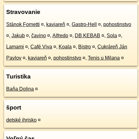
Stravovanie
Stánok Fornetti
¤
,
kaviareň
¤
,
Gastro-Hell
¤
,
pohostinstvo
¤
,
Jakub
¤
,
čavino
¤
,
Alfredo
¤
,
DB KEBAB
¤
,
Sola
¤
,
Lamami
¤
,
Café Viva
¤
,
Koala
¤
,
Bistro
¤
,
Cukráreň Ján
Pavlov
¤
,
kaviareň
¤
,
pohostinstvo
¤
,
Tenis u Milana
¤
Turistika
Baňa Dolina
¤
šport
detské ihrisko
¤
Voľný čas