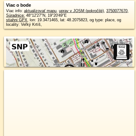
Viac o bode
Viac info:
aktualizovať mapu
,
uprav v JOSM (pokročilé)
,
3750077670
,
Súradnice:
48°12'27"N
,
19°20'49"E
stiahni GPX
, lon: 19.3471465, lat: 48.2075823, og type: place, og
locality: Veľký Krtíš,