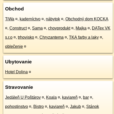
Obchod
TiWa
¤
,
kaderníctvo
¤
,
nábytok
¤
,
Obchodný dom KOCKA
¤
,
Construct
¤
,
Sama
¤
,
chovprodukt
¤
,
Majka
¤
,
DATex VK
s.r.o
¤
,
trhovisko
¤
,
Chryzantema
¤
,
TKA farby a laky
¤
,
oblečenie
¤
Ubytovanie
Hotel Dolina
¤
Stravovanie
Jedáleň U Poštárov
¤
,
Koala
¤
,
kaviareň
¤
,
bar
¤
,
pohostinstvo
¤
,
Bistro
¤
,
kaviareň
¤
,
Jakub
¤
,
Stánok