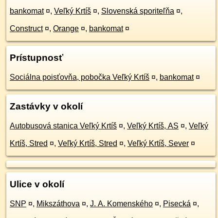
bankomat
¤
,
Veľký Krtíš
¤
,
Slovenská sporiteľňa
¤
,
Construct
¤
,
Orange
¤
,
bankomat
¤
Prístupnosť
Sociálna poisťovňa, pobočka Veľký Krtíš
¤
,
bankomat
¤
Zastávky v okolí
Autobusová stanica Veľký Krtíš
¤
,
Veľký Krtíš, AS
¤
,
Veľký
Krtíš, Stred
¤
,
Veľký Krtíš, Stred
¤
,
Veľký Krtíš, Sever
¤
Ulice v okolí
SNP
¤
,
Mikszáthova
¤
,
J. A. Komenského
¤
,
Pisecká
¤
,