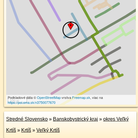
Podkladové dáta ©
OpenStreetMap
vrstva
Freemap.sk
, viac na
100 m
https://poi.oma.sk/n3750077670
Stredné Slovensko
»
Banskobystrický kraj
»
okres Veľký
Krtíš
»
Krtíš
»
Veľký Krtíš