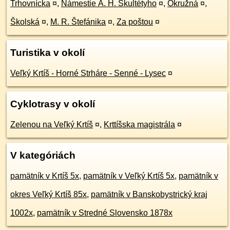
Trhovnícka
¤
,
Námestie A. H. Škultétyho
¤
,
Okružná
¤
,
Školská
¤
,
M. R. Štefánika
¤
,
Za poštou
¤
Turistika v okolí
Veľký Krtíš - Horné Strháre - Senné - Lysec
¤
Cyklotrasy v okolí
Zelenou na Veľký Krtíš
¤
,
Krttíšska magistrála
¤
V kategóriách
pamätník v Krtíš 5x
,
pamätník v Veľký Krtíš 5x
,
pamätník v
okres Veľký Krtíš 85x
,
pamätník v Banskobystrický kraj
1002x
,
pamätník v Stredné Slovensko 1878x