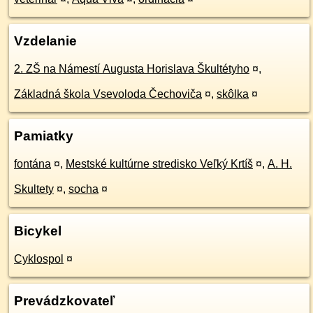
Vzdelanie
2. ZŠ na Námestí Augusta Horislava Škultétyho
¤
,
Základná škola Vsevoloda Čechoviča
¤
,
skôlka
¤
Pamiatky
fontána
¤
,
Mestské kultúrne stredisko Veľký Krtíš
¤
,
A. H.
Skultety
¤
,
socha
¤
Bicykel
Cyklospol
¤
Prevádzkovateľ