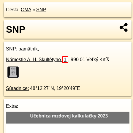
Cesta:
OMA
»
SNP
SNP
SNP
: pamätník,
Námestie A. H. Škultétyho
1
,
990 01
Veľký Krtíš
Súradnice:
48°12'27"N
,
19°20'49"E
Extra: