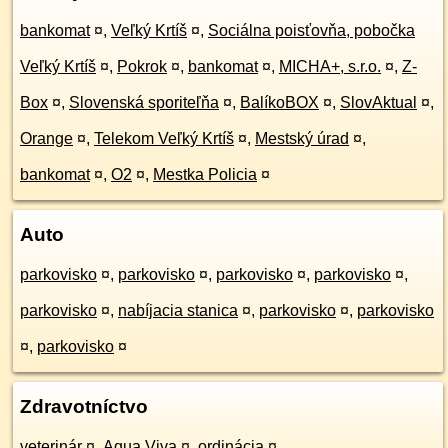
bankomat
¤
,
Veľký Krtíš
¤
,
Sociálna poisťovňa, pobočka
Veľký Krtíš
¤
,
Pokrok
¤
,
bankomat
¤
,
MICHA+, s.r.o.
¤
,
Z-
Box
¤
,
Slovenská sporiteľňa
¤
,
BalíkoBOX
¤
,
SlovAktual
¤
,
Orange
¤
,
Telekom Veľký Krtíš
¤
,
Mestský úrad
¤
,
bankomat
¤
,
O2
¤
,
Mestka Policia
¤
Auto
parkovisko
¤
,
parkovisko
¤
,
parkovisko
¤
,
parkovisko
¤
,
parkovisko
¤
,
nabíjacia stanica
¤
,
parkovisko
¤
,
parkovisko
¤
,
parkovisko
¤
Zdravotníctvo
veterinár
¤
,
Aqua Viva
¤
,
ordinácia
¤