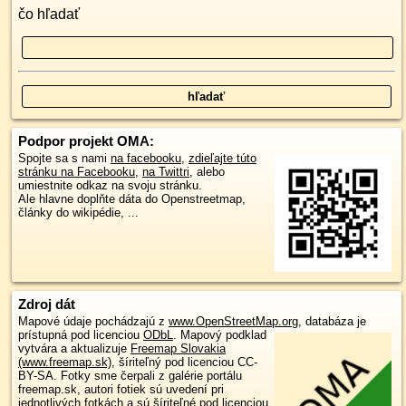
čo hľadať
Podpor projekt OMA:
Spojte sa s nami
na facebooku
,
zdieľajte túto
stránku na Facebooku
,
na Twittri
, alebo
umiestnite odkaz na svoju stránku.
Ale hlavne doplňte dáta do Openstreetmap,
články do wikipédie, ...
Zdroj dát
Mapové údaje pochádzajú z
www.OpenStreetMap.org
, databáza je
prístupná pod licenciou
ODbL
.
Mapový podklad
vytvára a aktualizuje
Freemap Slovakia
(www.freemap.sk)
, šíriteľný pod licenciou CC-
BY-SA. Fotky sme čerpali z galérie portálu
freemap.sk, autori fotiek sú uvedení pri
jednotlivých fotkách a sú šíriteľné pod licenciou