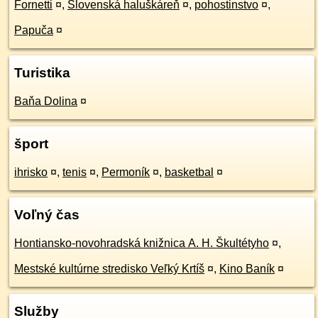
Fornetti
¤
,
Slovenská haluškáreň
¤
,
pohostinstvo
¤
,
Papuča
¤
Turistika
Baňa Dolina
¤
šport
ihrisko
¤
,
tenis
¤
,
Permoník
¤
,
basketbal
¤
Voľný čas
Hontiansko-novohradská knižnica A. H. Škultétyho
¤
,
Mestské kultúrne stredisko Veľký Krtíš
¤
,
Kino Baník
¤
Služby