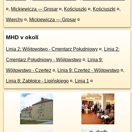
¤
,
Mickiewicza — Grosar
¤
,
Kościuszki
¤
,
Kościuszki
¤
,
Wierchy
¤
,
Mickiewicza — Grosar
¤
MHD v okolí
Linia 2: Wójtowstwo - Cmentarz Południowy
¤
,
Linia 2:
Cmentarz Południowy - Wójtowstwo
¤
,
Linia 9:
Wójtowstwo - Czerteż
¤
,
Linia 9: Czerteż - Wójtowstwo
¤
,
Linia 8: Zabłotce - Lipińskiego
¤
,
Linia 1
¤