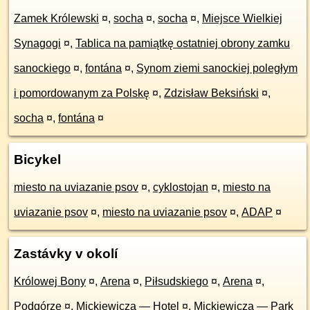
Zamek Królewski
¤
,
socha
¤
,
socha
¤
,
Miejsce Wielkiej
Synagogi
¤
,
Tablica na pamiątkę ostatniej obrony zamku
sanockiego
¤
,
fontána
¤
,
Synom ziemi sanockiej poległym
i pomordowanym za Polskę
¤
,
Zdzisław Beksiński
¤
,
socha
¤
,
fontána
¤
Bicykel
miesto na uviazanie psov
¤
,
cyklostojan
¤
,
miesto na
uviazanie psov
¤
,
miesto na uviazanie psov
¤
,
ADAP
¤
Zastávky v okolí
Królowej Bony
¤
,
Arena
¤
,
Piłsudskiego
¤
,
Arena
¤
,
Podgórze
¤
,
Mickiewicza — Hotel
¤
,
Mickiewicza — Park