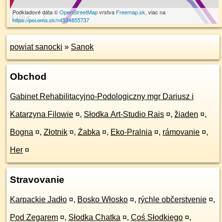
Podkladové dáta ©
OpenStreetMap
vrstva
Freemap.sk
, viac na
100 m
https://poi.oma.sk/n4534855737
powiat sanocki
»
Sanok
Obchod
Gabinet Rehabilitacyjno-Podologiczny mgr Dariusz i
Katarzyna Filowie
¤
,
Słodka Art-Studio Rais
¤
,
žiaden
¤
,
Bogna
¤
,
Złotnik
¤
,
Żabka
¤
,
Eko-Pralnia
¤
,
rámovanie
¤
,
Her
¤
Stravovanie
Karpackie Jadło
¤
,
Bosko Włosko
¤
,
rýchle občerstvenie
¤
,
Pod Zegarem
¤
,
Słodka Chatka
¤
,
Coś Słodkiego
¤
,