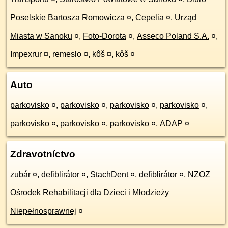
Poselskie Bartosza Romowicza
¤
,
Cepelia
¤
,
Urząd
Miasta w Sanoku
¤
,
Foto-Dorota
¤
,
Asseco Poland S.A.
¤
,
Impexrur
¤
,
remeslo
¤
,
kôš
¤
,
kôš
¤
Auto
parkovisko
¤
,
parkovisko
¤
,
parkovisko
¤
,
parkovisko
¤
,
parkovisko
¤
,
parkovisko
¤
,
parkovisko
¤
,
ADAP
¤
Zdravotníctvo
zubár
¤
,
defiblirátor
¤
,
StachDent
¤
,
defiblirátor
¤
,
NZOZ
Ośrodek Rehabilitacji dla Dzieci i Młodzieży
Niepełnosprawnej
¤