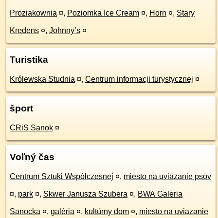
Proziakownia
¤
,
Poziomka Ice Cream
¤
,
Horn
¤
,
Stary
Kredens
¤
,
Johnny’s
¤
Turistika
Królewska Studnia
¤
,
Centrum informacji turystycznej
¤
šport
CRiS Sanok
¤
Voľný čas
Centrum Sztuki Współczesnej
¤
,
miesto na uviazanie psov
¤
,
park
¤
,
Skwer Janusza Szubera
¤
,
BWA Galeria
Sanocka
¤
,
galéria
¤
,
kultúrny dom
¤
,
miesto na uviazanie