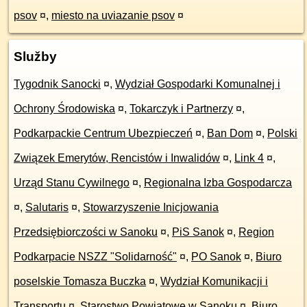
psov
¤
,
miesto na uviazanie psov
¤
Služby
Tygodnik Sanocki
¤
,
Wydział Gospodarki Komunalnej i
Ochrony Środowiska
¤
,
Tokarczyk i Partnerzy
¤
,
Podkarpackie Centrum Ubezpieczeń
¤
,
Ban Dom
¤
,
Polski
Związek Emerytów, Rencistów i Inwalidów
¤
,
Link 4
¤
,
Urząd Stanu Cywilnego
¤
,
Regionalna Izba Gospodarcza
¤
,
Salutaris
¤
,
Stowarzyszenie Inicjowania
Przedsiębiorczości w Sanoku
¤
,
PiS Sanok
¤
,
Region
Podkarpacie NSZZ "Solidarność"
¤
,
PO Sanok
¤
,
Biuro
poselskie Tomasza Buczka
¤
,
Wydział Komunikacji i
Transportu
¤
,
Starostwo Powiatowe w Sanoku
¤
,
Biuro