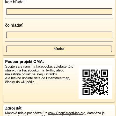
kde hľadať
čo hľadať
Podpor projekt OMA:
Spojte sa s nami
na facebooku
,
zdieľajte túto
stránku na Facebooku
,
na Twittri
, alebo
umiestnite odkaz na svoju stránku.
Ale hlavne doplňte dáta do Openstreetmap,
články do wikipédie, ...
Zdroj dát
Mapové údaje pochádzajú z
www.OpenStreetMap.org
, databáza je