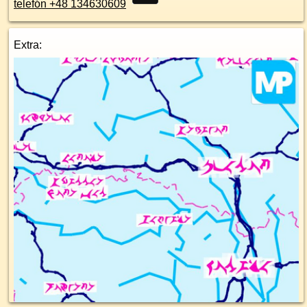
telefón +48 134630609
Extra: