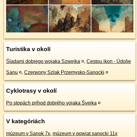
Turistika v okolí
Śladami dobrego wojaka Szwejka
¤
,
Cestou ikon - Údolie
Sanu
¤
,
Czerwony Szlak Przemysko-Sanocki
¤
Cyklotrasy v okolí
Po stopách príhod dobrého vojaka Švejka
¤
V kategóriách
múzeum v Sanok 7x
,
múzeum v powiat sanocki 11x