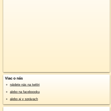
Viac o nás
nájdete nás na twittri
alebo na faceboooku
alebo aj v správach