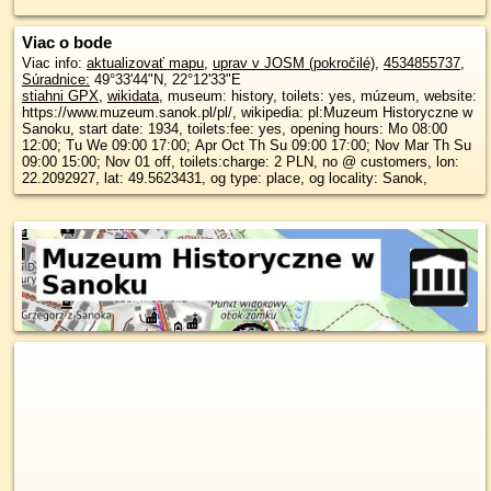
Viac o bode
Viac info:
aktualizovať mapu
,
uprav v JOSM (pokročilé)
,
4534855737
,
Súradnice:
49°33'44"N
,
22°12'33"E
stiahni GPX
,
wikidata
, museum: history, toilets: yes, múzeum, website:
https://www.muzeum.sanok.pl/pl/, wikipedia: pl:Muzeum Historyczne w
Sanoku, start date: 1934, toilets:fee: yes, opening hours: Mo 08:00
12:00; Tu We 09:00 17:00; Apr Oct Th Su 09:00 17:00; Nov Mar Th Su
09:00 15:00; Nov 01 off, toilets:charge: 2 PLN, no @ customers, lon:
22.2092927, lat: 49.5623431, og type: place, og locality: Sanok,