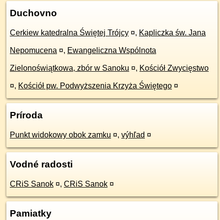
Duchovno
Cerkiew katedralna Świętej Trójcy
¤
,
Kapliczka św. Jana
Nepomucena
¤
,
Ewangeliczna Wspólnota
Zielonoświątkowa, zbór w Sanoku
¤
,
Kościół Zwycięstwo
¤
,
Kościół pw. Podwyższenia Krzyża Świętego
¤
Príroda
Punkt widokowy obok zamku
¤
,
výhľad
¤
Vodné radosti
CRiS Sanok
¤
,
CRiS Sanok
¤
Pamiatky