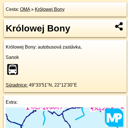
Cesta:
OMA
»
Królowej Bony
Królowej Bony
Królowej Bony
: autobusová zastávka,
Sanok
Súradnice:
49°33'51"N
,
22°12'30"E
Extra: