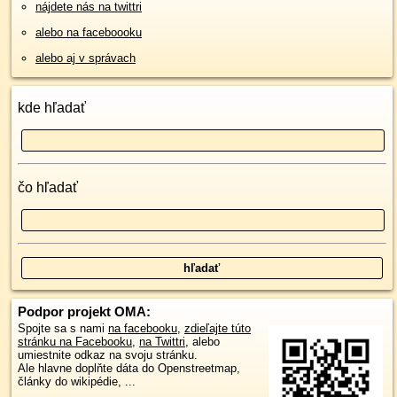
nájdete nás na twittri
alebo na faceboooku
alebo aj v správach
kde hľadať
čo hľadať
Podpor projekt OMA:
Spojte sa s nami
na facebooku
,
zdieľajte túto
stránku na Facebooku
,
na Twittri
, alebo
umiestnite odkaz na svoju stránku.
Ale hlavne doplňte dáta do Openstreetmap,
články do wikipédie, ...