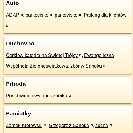
Auto
ADAP
¤
,
parkovisko
¤
,
parkovisko
¤
,
Parking dla klientów
¤
Duchovno
Cerkiew katedralna Świętej Trójcy
¤
,
Ewangeliczna
Wspólnota Zielonoświątkowa, zbór w Sanoku
¤
Príroda
Punkt widokowy obok zamku
¤
Pamiatky
Zamek Królewski
¤
,
Grzegorz z Sanoka
¤
,
socha
¤