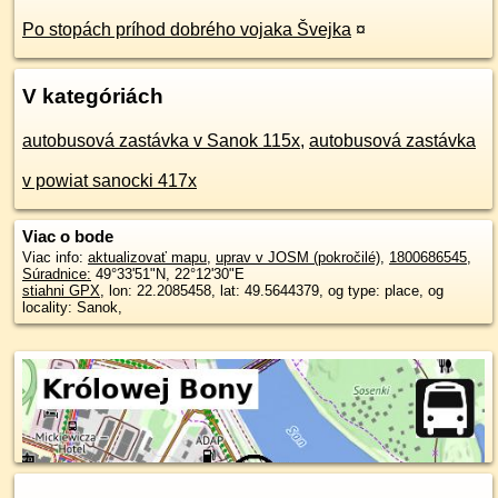
Po stopách príhod dobrého vojaka Švejka
¤
V kategóriách
autobusová zastávka v Sanok 115x
,
autobusová zastávka
v powiat sanocki 417x
Viac o bode
Viac info:
aktualizovať mapu
,
uprav v JOSM (pokročilé)
,
1800686545
,
Súradnice:
49°33'51"N
,
22°12'30"E
stiahni GPX
, lon: 22.2085458, lat: 49.5644379, og type: place, og
locality: Sanok,