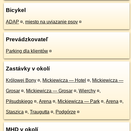
Bicykel
ADAP
¤
,
miesto na uviazanie psov
¤
Prevádzkovateľ
Parking dla klientów
¤
Zastávky v okolí
Królowej Bony
¤
,
Mickiewicza — Hotel
¤
,
Mickiewicza —
Grosar
¤
,
Mickiewicza — Grosar
¤
,
Wierchy
¤
,
Piłsudskiego
¤
,
Arena
¤
,
Mickiewicza — Park
¤
,
Arena
¤
,
Staszica
¤
,
Traugutta
¤
,
Podgórze
¤
MHD v okolí