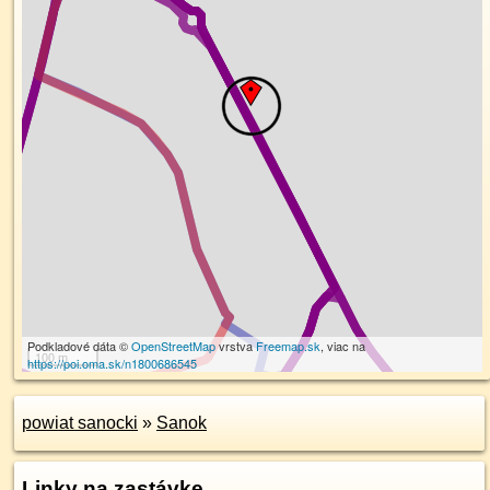
Podkladové dáta ©
OpenStreetMap
vrstva
Freemap.sk
, viac na
100 m
https://poi.oma.sk/n1800686545
powiat sanocki
»
Sanok
Linky na zastávke