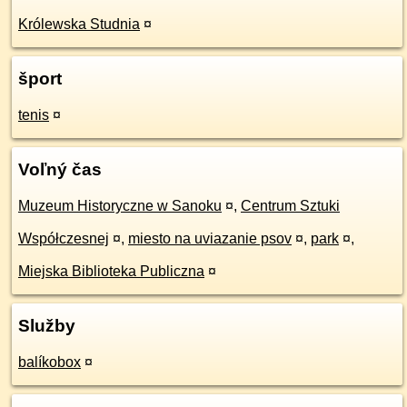
Królewska Studnia
¤
šport
tenis
¤
Voľný čas
Muzeum Historyczne w Sanoku
¤
,
Centrum Sztuki
Współczesnej
¤
,
miesto na uviazanie psov
¤
,
park
¤
,
Miejska Biblioteka Publiczna
¤
Služby
balíkobox
¤