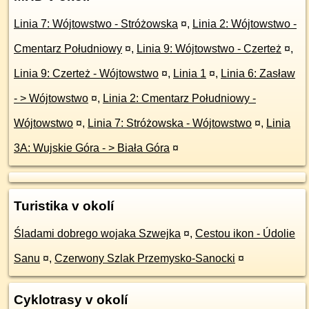
Linia 7: Wójtowstwo - Stróżowska
¤
,
Linia 2: Wójtowstwo -
Cmentarz Południowy
¤
,
Linia 9: Wójtowstwo - Czerteż
¤
,
Linia 9: Czerteż - Wójtowstwo
¤
,
Linia 1
¤
,
Linia 6: Zasław
- > Wójtowstwo
¤
,
Linia 2: Cmentarz Południowy -
Wójtowstwo
¤
,
Linia 7: Stróżowska - Wójtowstwo
¤
,
Linia
3A: Wujskie Góra - > Biała Góra
¤
Turistika v okolí
Śladami dobrego wojaka Szwejka
¤
,
Cestou ikon - Údolie
Sanu
¤
,
Czerwony Szlak Przemysko-Sanocki
¤
Cyklotrasy v okolí