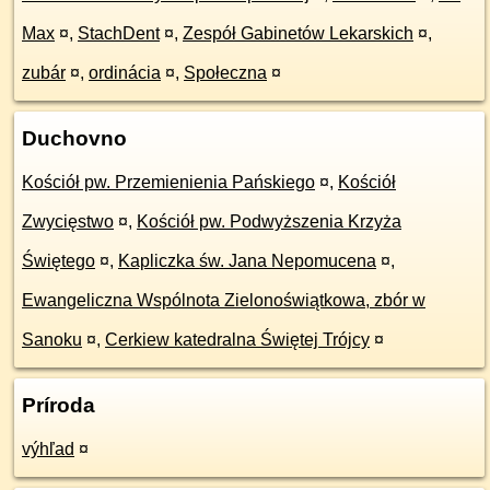
Max
¤
,
StachDent
¤
,
Zespół Gabinetów Lekarskich
¤
,
zubár
¤
,
ordinácia
¤
,
Społeczna
¤
Duchovno
Kościół pw. Przemienienia Pańskiego
¤
,
Kościół
Zwycięstwo
¤
,
Kościół pw. Podwyższenia Krzyża
Świętego
¤
,
Kapliczka św. Jana Nepomucena
¤
,
Ewangeliczna Wspólnota Zielonoświątkowa, zbór w
Sanoku
¤
,
Cerkiew katedralna Świętej Trójcy
¤
Príroda
výhľad
¤