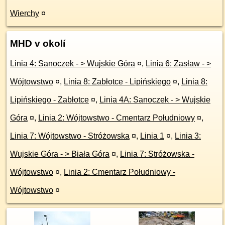
Wierchy
¤
MHD v okolí
Linia 4: Sanoczek - > Wujskie Góra
¤
,
Linia 6: Zasław - >
Wójtowstwo
¤
,
Linia 8: Zabłotce - Lipińskiego
¤
,
Linia 8:
Lipińskiego - Zabłotce
¤
,
Linia 4A: Sanoczek - > Wujskie
Góra
¤
,
Linia 2: Wójtowstwo - Cmentarz Południowy
¤
,
Linia 7: Wójtowstwo - Stróżowska
¤
,
Linia 1
¤
,
Linia 3:
Wujskie Góra - > Biała Góra
¤
,
Linia 7: Stróżowska -
Wójtowstwo
¤
,
Linia 2: Cmentarz Południowy -
Wójtowstwo
¤