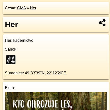
Cesta:
OMA
»
Her
Her
Her
: kaderníctvo,
Sanok
Súradnice:
49°33'39"N
,
22°12'20"E
Extra: