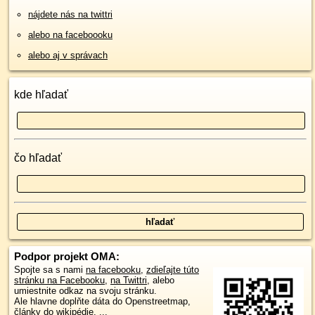
nájdete nás na twittri
alebo na faceboooku
alebo aj v správach
kde hľadať
čo hľadať
Podpor projekt OMA:
Spojte sa s nami
na facebooku
,
zdieľajte túto
stránku na Facebooku
,
na Twittri
, alebo
umiestnite odkaz na svoju stránku.
Ale hlavne doplňte dáta do Openstreetmap,
články do wikipédie, ...