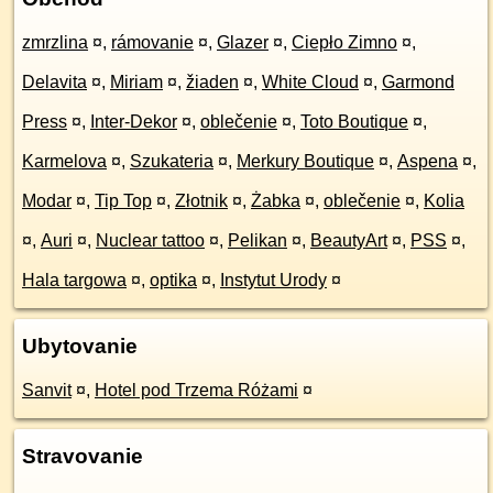
zmrzlina
¤
,
rámovanie
¤
,
Glazer
¤
,
Ciepło Zimno
¤
,
Delavita
¤
,
Miriam
¤
,
žiaden
¤
,
White Cloud
¤
,
Garmond
Press
¤
,
Inter-Dekor
¤
,
oblečenie
¤
,
Toto Boutique
¤
,
Karmelova
¤
,
Szukateria
¤
,
Merkury Boutique
¤
,
Aspena
¤
,
Modar
¤
,
Tip Top
¤
,
Złotnik
¤
,
Żabka
¤
,
oblečenie
¤
,
Kolia
¤
,
Auri
¤
,
Nuclear tattoo
¤
,
Pelikan
¤
,
BeautyArt
¤
,
PSS
¤
,
Hala targowa
¤
,
optika
¤
,
Instytut Urody
¤
Ubytovanie
Sanvit
¤
,
Hotel pod Trzema Różami
¤
Stravovanie