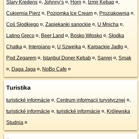
Stary Kredens
¤
,
Johnny’s
¤
,
Horn
¤
,
Izmir Kebap
¤
,
Cukiernia Pierz
¤
,
Poziomka Ice Cream
¤
,
Proziakownia
¤
,
Coś Słodkiego
¤
,
Zapiekanki sanockie
¤
,
U Mnicha
¤
,
Latino Greco
¤
,
Beer Land
¤
,
Bosko Włosko
¤
,
Słodka
Chatka
¤
,
Interpiano
¤
,
U Szwejka
¤
,
Karpackie Jadło
¤
,
Pod Zegarem
¤
,
Istanbul Doner Kebab
¤
,
Sanrej
¤
,
Smak
¤
,
Daga Jaga
¤
,
NoBo Cafe
¤
Turistika
turistické informácie
¤
,
Centrum informacji turystycznej
¤
,
turistické informácie
¤
,
turistické informácie
¤
,
Królewska
Studnia
¤