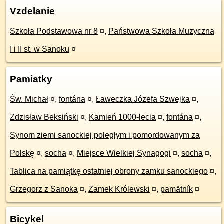
Vzdelanie
Szkoła Podstawowa nr 8
¤
,
Państwowa Szkoła Muzyczna
I i II st. w Sanoku
¤
Pamiatky
Św. Michał
¤
,
fontána
¤
,
Ławeczka Józefa Szwejka
¤
,
Zdzisław Beksiński
¤
,
Kamień 1000-lecia
¤
,
fontána
¤
,
Synom ziemi sanockiej poległym i pomordowanym za
Polskę
¤
,
socha
¤
,
Miejsce Wielkiej Synagogi
¤
,
socha
¤
,
Tablica na pamiątkę ostatniej obrony zamku sanockiego
¤
,
Grzegorz z Sanoka
¤
,
Zamek Królewski
¤
,
pamätník
¤
Bicykel