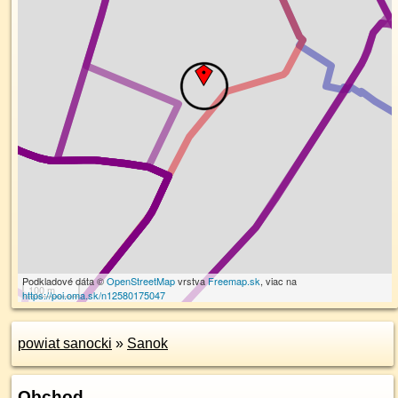
Podkladové dáta ©
OpenStreetMap
vrstva
Freemap.sk
, viac na
100 m
https://poi.oma.sk/n12580175047
powiat sanocki
»
Sanok
Obchod