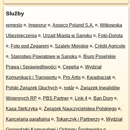
Služby
remeslo
¤
,
Impexrur
¤
,
Asseco Poland S.A.
¤
,
Witkowska
Ubezpieczenia
¤
,
Urząd Miasta w Sanoku
¤
,
Foto-Dorota
¤
,
Foto pod Zegarem
¤
,
Szalety Miejskie
¤
,
Crédit Agricole
¤
,
Starostwo Powiatowe w Sanoku
¤
,
Biuro Poselskie
Prawa i Sprawiedliwości
¤
,
Cepelia
¤
,
Wydział
Komunikacji i Transportu
¤
,
Pro Artis
¤
,
Kwadraciak
¤
,
Polski Związek Głuchych
¤
,
notár
¤
,
Związek Inwalidów
Wojennych RP
¤
,
PBS Partner
¤
,
Link 4
¤
,
Ban Dom
¤
,
Kasa Stefczyka
¤
,
Związek Nauczycielstwa Polskiego
¤
,
Kancelaria parafialna
¤
,
Tokarczyk i Partnerzy
¤
,
Wydział
Gospodarki Komunalnej i Ochrony Środowiska
¤
,