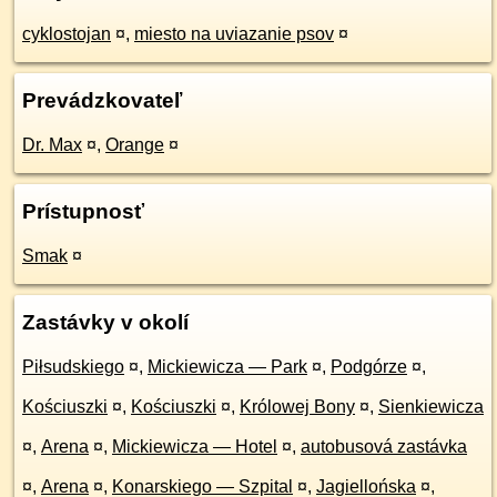
cyklostojan
¤
,
miesto na uviazanie psov
¤
Prevádzkovateľ
Dr. Max
¤
,
Orange
¤
Prístupnosť
Smak
¤
Zastávky v okolí
Piłsudskiego
¤
,
Mickiewicza — Park
¤
,
Podgórze
¤
,
Kościuszki
¤
,
Kościuszki
¤
,
Królowej Bony
¤
,
Sienkiewicza
¤
,
Arena
¤
,
Mickiewicza — Hotel
¤
,
autobusová zastávka
¤
,
Arena
¤
,
Konarskiego — Szpital
¤
,
Jagiellońska
¤
,