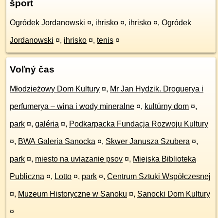
šport
Ogródek Jordanowski
¤
,
ihrisko
¤
,
ihrisko
¤
,
Ogródek
Jordanowski
¤
,
ihrisko
¤
,
tenis
¤
Voľný čas
Młodzieżowy Dom Kultury
¤
,
Mr Jan Hydzik. Droguerya i
perfumerya – wina i wody mineralne
¤
,
kultúrny dom
¤
,
park
¤
,
galéria
¤
,
Podkarpacka Fundacja Rozwoju Kultury
¤
,
BWA Galeria Sanocka
¤
,
Skwer Janusza Szubera
¤
,
park
¤
,
miesto na uviazanie psov
¤
,
Miejska Biblioteka
Publiczna
¤
,
Lotto
¤
,
park
¤
,
Centrum Sztuki Współczesnej
¤
,
Muzeum Historyczne w Sanoku
¤
,
Sanocki Dom Kultury
¤