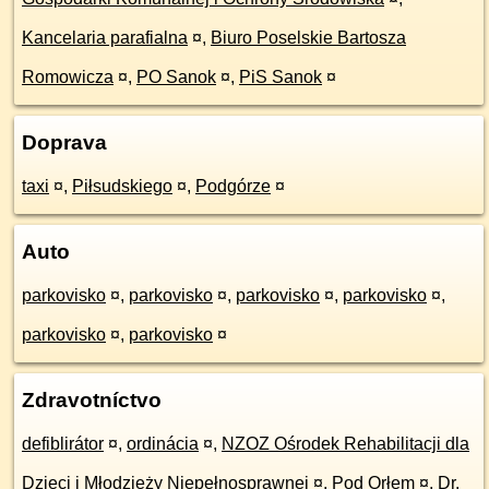
Kancelaria parafialna
¤
,
Biuro Poselskie Bartosza
Romowicza
¤
,
PO Sanok
¤
,
PiS Sanok
¤
Doprava
taxi
¤
,
Piłsudskiego
¤
,
Podgórze
¤
Auto
parkovisko
¤
,
parkovisko
¤
,
parkovisko
¤
,
parkovisko
¤
,
parkovisko
¤
,
parkovisko
¤
Zdravotníctvo
defiblirátor
¤
,
ordinácia
¤
,
NZOZ Ośrodek Rehabilitacji dla
Dzieci i Młodzieży Niepełnosprawnej
¤
,
Pod Orłem
¤
,
Dr.