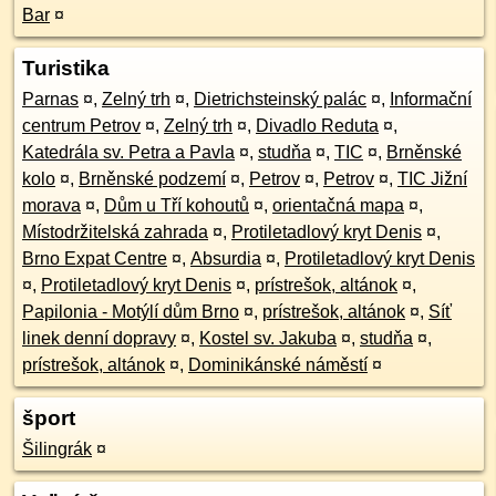
Bar
¤
Turistika
Parnas
¤
,
Zelný trh
¤
,
Dietrichsteinský palác
¤
,
Informační
centrum Petrov
¤
,
Zelný trh
¤
,
Divadlo Reduta
¤
,
Katedrála sv. Petra a Pavla
¤
,
studňa
¤
,
TIC
¤
,
Brněnské
kolo
¤
,
Brněnské podzemí
¤
,
Petrov
¤
,
Petrov
¤
,
TIC Jižní
morava
¤
,
Dům u Tří kohoutů
¤
,
orientačná mapa
¤
,
Místodržitelská zahrada
¤
,
Protiletadlový kryt Denis
¤
,
Brno Expat Centre
¤
,
Absurdia
¤
,
Protiletadlový kryt Denis
¤
,
Protiletadlový kryt Denis
¤
,
prístrešok, altánok
¤
,
Papilonia - Motýlí dům Brno
¤
,
prístrešok, altánok
¤
,
Síť
linek denní dopravy
¤
,
Kostel sv. Jakuba
¤
,
studňa
¤
,
prístrešok, altánok
¤
,
Dominikánské náměstí
¤
šport
Šilingrák
¤