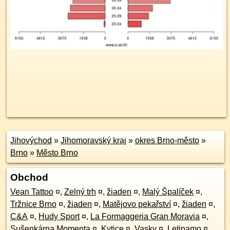
Jihovýchod
»
Jihomoravský kraj
»
okres Brno-město
»
Brno
»
Město Brno
Obchod
Vean Tattoo
¤
,
Zelný trh
¤
,
žiaden
¤
,
Malý Špalíček
¤
,
Tržnice Brno
¤
,
žiaden
¤
,
Matějovo pekařství
¤
,
žiaden
¤
,
C&A
¤
,
Hudy Sport
¤
,
La Formaggeria Gran Moravia
¤
,
Sušenkárna Momenta
¤
,
Kytice
¤
,
Vasky
¤
,
Letinamo
¤
,