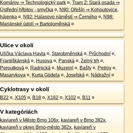
Komárov ⇒ Technologický park
¤
,
Tram 2: Stará osada ⇒
Ústřední hřbitov - smyčka
¤
,
N90: Ořešín ⇒ Kohoutovice,
hájenka
¤
,
N92: Halasovo náměstí ⇒ Černého
¤
,
N98:
Mariánské údolí ⇒ Bartolomějská
¤
Ulice v okolí
Ulička Václava Havla
¤
,
Starobrněnská
¤
,
Průchodní
¤
,
Františkánská
¤
,
Husova
¤
,
Panská
¤
,
Zelný trh
¤
,
Peroutková
¤
,
Radnická
¤
,
Muzejní
¤
,
Bašty
¤
,
Petrov
¤
,
Masarykova
¤
,
Kurta Gödela
¤
,
Josefská
¤
,
Nádražní
¤
Cyklotrasy v okolí
B22
¤
,
X105
¤
,
B18
¤
,
X162
¤
,
X102
¤
,
B11
¤
V kategóriách
kaviareň v Město Brno 106x
,
kaviareň v Brno 382x
,
kaviareň v okres Brno-město 382x
,
kaviareň v