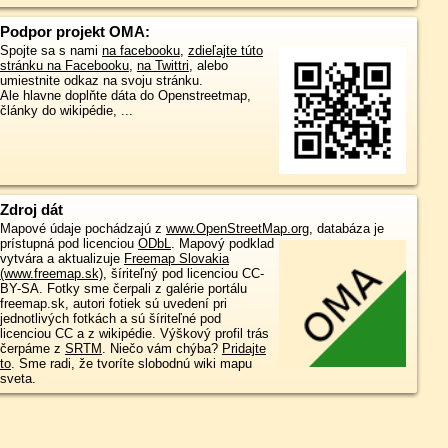
Podpor projekt OMA:
Spojte sa s nami
na facebooku
,
zdieľajte túto
stránku na Facebooku
,
na Twittri
, alebo
umiestnite odkaz na svoju stránku.
Ale hlavne doplňte dáta do Openstreetmap,
články do wikipédie, ...
Zdroj dát
Mapové údaje pochádzajú z
www.OpenStreetMap.org
, databáza je
prístupná pod licenciou
ODbL
.
Mapový podklad
vytvára a aktualizuje
Freemap Slovakia
(www.freemap.sk)
, šíriteľný pod licenciou CC-
BY-SA. Fotky sme čerpali z galérie portálu
freemap.sk, autori fotiek sú uvedení pri
jednotlivých fotkách a sú šíriteľné pod
licenciou CC a z wikipédie. Výškový profil trás
čerpáme z
SRTM
. Niečo vám chýba?
Pridajte
to
. Sme radi, že tvoríte slobodnú wiki mapu
sveta.