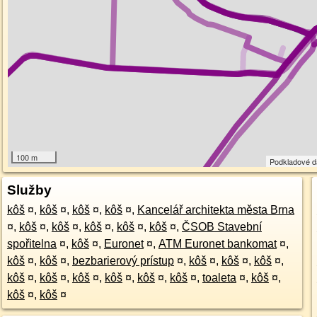
100 m
Podkladové 
Služby
kôš
¤
,
kôš
¤
,
kôš
¤
,
kôš
¤
,
Kancelář architekta města Brna
¤
,
kôš
¤
,
kôš
¤
,
kôš
¤
,
kôš
¤
,
kôš
¤
,
ČSOB Stavební
spořitelna
¤
,
kôš
¤
,
Euronet
¤
,
ATM Euronet bankomat
¤
,
kôš
¤
,
kôš
¤
,
bezbarierový prístup
¤
,
kôš
¤
,
kôš
¤
,
kôš
¤
,
kôš
¤
,
kôš
¤
,
kôš
¤
,
kôš
¤
,
kôš
¤
,
kôš
¤
,
toaleta
¤
,
kôš
¤
,
kôš
¤
,
kôš
¤