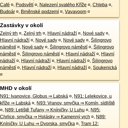
Café
¤
,
Podsvětí
¤
,
Nalezení svatého Kříže
¤
,
Chleba
¤
,
Budoár
¤
,
Brněnské podzemí
¤
,
Vavavoom
¤
Zastávky v okolí
Zelný trh
¤
,
Zelný trh
¤
,
Hlavní nádraží
¤
,
Nové sady
¤
,
Hlavní nádraží
¤
,
Nové sady
¤
,
Nové sady
¤
,
Šilingrovo
náměstí
¤
,
Nové sady
¤
,
Šilingrovo náměstí
¤
,
Šilingrovo
náměstí
¤
,
Šilingrovo náměstí
¤
,
Hlavní nádraží
¤
,
Hlavní
nádraží
¤
,
Hlavní nádraží
¤
,
Hlavní nádraží
¤
,
Šilingrovo
náměstí
¤
,
Hlavní nádraží
¤
,
Hlavní nádraží
¤
,
Soukenická
¤
MHD v okolí
N91: Ivanovice, Globus ⇒ Labská
¤
,
N91: Lelekovice, u
kříže ⇒ Labská
¤
,
N93: Vranov, smyčka ⇒ Komín, sídliště
¤
,
N89: Letiště Tuřany ⇒ Kníničky, U Luhu
¤
,
N95:
Chrlice, smyčka ⇒ Holásky ⇒ Kamenný vrch
¤
,
N89:
Kníničky, U Luhu ⇒ Dvorska, smyčka
¤
,
Tram 12: