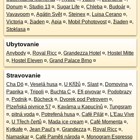
Donum
¤
,
Studio 13
¤
,
Sugar Life
¤
,
Chleba
¤
,
Budoár
¤
,
Vavavoom
¤
,
Agátin Svět
¤
,
Steinex
¤
,
Luisa Cerano
¤
,
Victoria
¤
,
žiaden
¤
,
Apia
¤
,
Mobil Pohotovost
¤
,
žiaden
¤
,
Stoklasa
¤
Ubytovanie
Anybody
¤
,
Royal Ricc
¤
,
Grandezza Hotel
¤
,
Hostel Mitte
¤
,
Hostel Eleven
¤
,
Grand Palace Brno
¤
Stravovanie
Cha Dō
¤
,
Veselá husa
¤
,
U Křížů
¤
,
Slast
¤
,
Domovina
¤
,
Paprika
¤
,
Tripoli
¤
,
Buchta C
¤
,
Efi pivovar
¤
,
Podobrazy
¤
,
Podnik
¤
,
Būcheck
¤
,
Dvorek pod Petrovem
¤
,
Plzeňská pivnice 57
¤
,
Kavárna u Kapucínů
¤
,
Tungsram
¤
,
pitná voda
¤
,
Potrefená husa
¤
,
Café Pilát
¤
,
L'Eau Vive
¤
,
U Třech čertů
¤
,
Mada ice cream
¤
,
Café Momenta
¤
,
Kytkafe
¤
,
Jean Paul's
¤
,
Grandezza
¤
,
Royal Ricc
¤
,
Namaskar
¤
,
Café Paměti národa
¤
,
Monogram Espresso