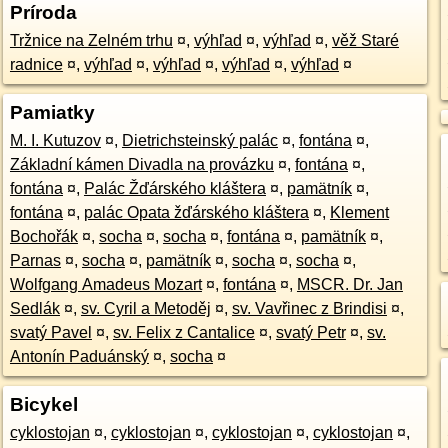
Príroda
Tržnice na Zelném trhu
¤
,
výhľad
¤
,
výhľad
¤
,
věž Staré
radnice
¤
,
výhľad
¤
,
výhľad
¤
,
výhľad
¤
,
výhľad
¤
Pamiatky
M. I. Kutuzov
¤
,
Dietrichsteinský palác
¤
,
fontána
¤
,
Základní kámen Divadla na provázku
¤
,
fontána
¤
,
fontána
¤
,
Palác Žďárského kláštera
¤
,
pamätník
¤
,
fontána
¤
,
palác Opata žďárského kláštera
¤
,
Klement
Bochořák
¤
,
socha
¤
,
socha
¤
,
fontána
¤
,
pamätník
¤
,
Parnas
¤
,
socha
¤
,
pamätník
¤
,
socha
¤
,
socha
¤
,
Wolfgang Amadeus Mozart
¤
,
fontána
¤
,
MSCR. Dr. Jan
Sedlák
¤
,
sv. Cyril a Metoděj
¤
,
sv. Vavřinec z Brindisi
¤
,
svatý Pavel
¤
,
sv. Felix z Cantalice
¤
,
svatý Petr
¤
,
sv.
Antonín Paduánský
¤
,
socha
¤
Bicykel
cyklostojan
¤
,
cyklostojan
¤
,
cyklostojan
¤
,
cyklostojan
¤
,