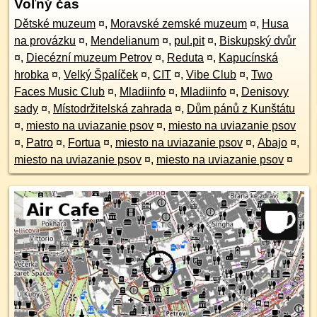
Voľný čas
Dětské muzeum
¤
,
Moravské zemské muzeum
¤
,
Husa
na provázku
¤
,
Mendelianum
¤
,
pul.pit
¤
,
Biskupský dvůr
¤
,
Diecézní muzeum Petrov
¤
,
Reduta
¤
,
Kapucínská
hrobka
¤
,
Velký Špalíček
¤
,
CIT
¤
,
Vibe Club
¤
,
Two
Faces Music Club
¤
,
Mladiinfo
¤
,
Mladiinfo
¤
,
Denisovy
sady
¤
,
Místodržitelská zahrada
¤
,
Dům pánů z Kunštátu
¤
,
miesto na uviazanie psov
¤
,
miesto na uviazanie psov
¤
,
Patro
¤
,
Fortua
¤
,
miesto na uviazanie psov
¤
,
Abajo
¤
,
miesto na uviazanie psov
¤
,
miesto na uviazanie psov
¤