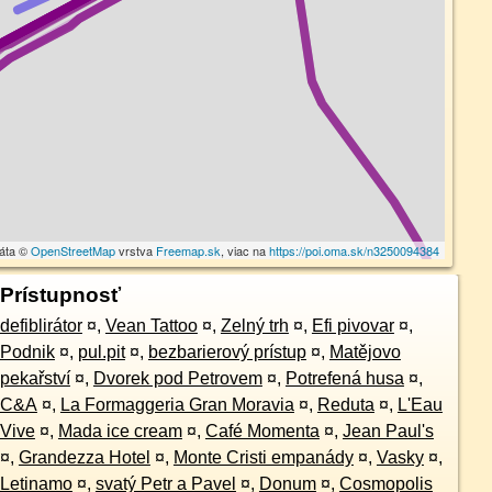
dáta ©
OpenStreetMap
vrstva
Freemap.sk
, viac na
https://poi.oma.sk/n3250094384
Prístupnosť
defiblirátor
¤
,
Vean Tattoo
¤
,
Zelný trh
¤
,
Efi pivovar
¤
,
Podnik
¤
,
pul.pit
¤
,
bezbarierový prístup
¤
,
Matějovo
pekařství
¤
,
Dvorek pod Petrovem
¤
,
Potrefená husa
¤
,
C&A
¤
,
La Formaggeria Gran Moravia
¤
,
Reduta
¤
,
L'Eau
Vive
¤
,
Mada ice cream
¤
,
Café Momenta
¤
,
Jean Paul's
¤
,
Grandezza Hotel
¤
,
Monte Cristi empanády
¤
,
Vasky
¤
,
Letinamo
¤
,
svatý Petr a Pavel
¤
,
Donum
¤
,
Cosmopolis