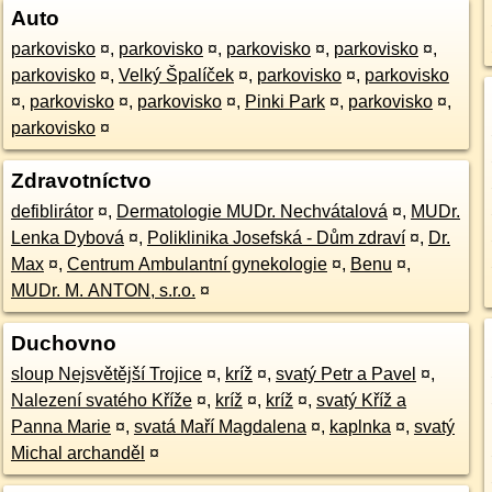
Auto
parkovisko
¤
,
parkovisko
¤
,
parkovisko
¤
,
parkovisko
¤
,
parkovisko
¤
,
Velký Špalíček
¤
,
parkovisko
¤
,
parkovisko
¤
,
parkovisko
¤
,
parkovisko
¤
,
Pinki Park
¤
,
parkovisko
¤
,
parkovisko
¤
Zdravotníctvo
defiblirátor
¤
,
Dermatologie MUDr. Nechvátalová
¤
,
MUDr.
Lenka Dybová
¤
,
Poliklinika Josefská - Dům zdraví
¤
,
Dr.
Max
¤
,
Centrum Ambulantní gynekologie
¤
,
Benu
¤
,
MUDr. M. ANTON, s.r.o.
¤
Duchovno
sloup Nejsvětější Trojice
¤
,
kríž
¤
,
svatý Petr a Pavel
¤
,
Nalezení svatého Kříže
¤
,
kríž
¤
,
kríž
¤
,
svatý Kříž a
Panna Marie
¤
,
svatá Maří Magdalena
¤
,
kaplnka
¤
,
svatý
Michal archanděl
¤