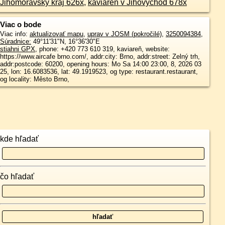
Jihomoravský kraj 626x
,
kaviareň v Jihovýchod 678x
Viac o bode
Viac info:
aktualizovať mapu
,
uprav v JOSM (pokročilé)
,
3250094384
,
Súradnice:
49°11'31"N
,
16°36'30"E
stiahni GPX
, phone: +420 773 610 319, kaviareň, website:
https://www.aircafe brno.com/, addr:city: Brno, addr:street: Zelný trh,
addr:postcode: 60200, opening hours: Mo Sa 14:00 23:00, 8, 2026 03
25, lon: 16.6083536, lat: 49.1919523, og type: restaurant.restaurant,
og locality: Město Brno,
kde hľadať
čo hľadať