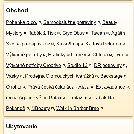
Obchod
Pohanka & co.
¤
,
Samoobslužné potraviny
¤
,
Beauty
Mystery
¤
,
Tabák & Tisk
¤
,
Gryc Obuv
¤
,
Tawan
¤
,
Agátin
Svět
¤
,
predaj lístkov
¤
,
Káva & čaj
¤
,
Karlova Pekárna
¤
,
Výtvarné potřeby
¤
,
Pralinky od Lenky
¤
,
Chleba
¤
,
Lynn
¤
,
Výtvarné potřeby Creative
¤
,
Studio 13
¤
,
DR potraviny
¤
,
Vasky
¤
,
Prodejna Olomouckých tvarůžků
¤
,
Backstage
¤
,
Ohol to
¤
,
Práva česká čokoláda - Ajala
¤
,
Extravagance
¤
,
dm
¤
,
Agatin svět
¤
,
Rotax
¤
,
Fantazim
¤
,
Tabák Na
Pekandě
¤
,
NBeauty
¤
,
Walk-In Barber Brno
¤
Ubytovanie