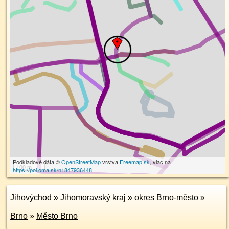
Podkladové dáta ©
OpenStreetMap
vrstva
Freemap.sk
, viac na
100 m
https://poi.oma.sk/n1847936448
Jihovýchod
»
Jihomoravský kraj
»
okres Brno-město
»
Brno
»
Město Brno