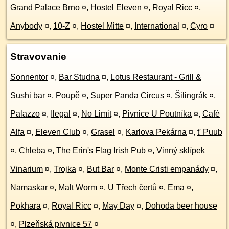
Grand Palace Brno
¤
,
Hostel Eleven
¤
,
Royal Ricc
¤
,
Anybody
¤
,
10-Z
¤
,
Hostel Mitte
¤
,
International
¤
,
Cyro
¤
Stravovanie
Sonnentor
¤
,
Bar Studna
¤
,
Lotus Restaurant - Grill &
Sushi bar
¤
,
Poupě
¤
,
Super Panda Circus
¤
,
Šilingrák
¤
,
Palazzo
¤
,
Ilegal
¤
,
No Limit
¤
,
Pivnice U Poutníka
¤
,
Café
Alfa
¤
,
Eleven Club
¤
,
Grasel
¤
,
Karlova Pekárna
¤
,
t' Puub
¤
,
Chleba
¤
,
The Erin's Flag Irish Pub
¤
,
Vinný sklípek
Vinarium
¤
,
Trojka
¤
,
But Bar
¤
,
Monte Cristi empanády
¤
,
Namaskar
¤
,
Malt Worm
¤
,
U Třech čertů
¤
,
Ema
¤
,
Pokhara
¤
,
Royal Ricc
¤
,
May Day
¤
,
Dohoda beer house
¤
,
Plzeňská pivnice 57
¤