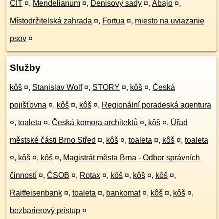
CIT
¤
,
Mendelianum
¤
,
Denisovy sady
¤
,
Abajo
¤
,
Místodržitelská zahrada
¤
,
Fortua
¤
,
miesto na uviazanie
psov
¤
Služby
kôš
¤
,
Stanislav Wolf
¤
,
STORY
¤
,
kôš
¤
,
Česká
pojišťovna
¤
,
kôš
¤
,
kôš
¤
,
Regionální poradeská agentura
¤
,
toaleta
¤
,
Česká komora architektů
¤
,
kôš
¤
,
Úřad
městské části Brno Střed
¤
,
kôš
¤
,
toaleta
¤
,
kôš
¤
,
toaleta
¤
,
kôš
¤
,
kôš
¤
,
Magistrát města Brna - Odbor správních
činností
¤
,
ČSOB
¤
,
Rotax
¤
,
kôš
¤
,
kôš
¤
,
kôš
¤
,
Raiffeisenbank
¤
,
toaleta
¤
,
bankomat
¤
,
kôš
¤
,
kôš
¤
,
bezbarierový prístup
¤