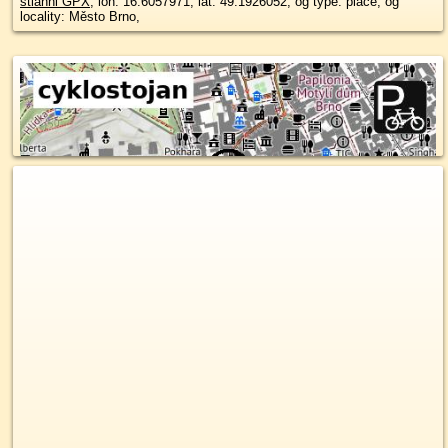
stiahni GPX
, lon: 16.6057971, lat: 49.1926052, og type: place, og
locality: Město Brno,