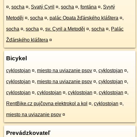
¤
,
socha
¤
,
Svatý Cyril
¤
,
socha
¤
,
fontána
¤
,
Svytý
Metoděj
¤
,
socha
¤
,
palác Opata žďárského kláštera
¤
,
socha
¤
,
socha
¤
,
sv. Cyril a Metoděj
¤
,
socha
¤
,
Palác
Žďárského kláštera
¤
Bicykel
cyklostojan
¤
,
miesto na uviazanie psov
¤
,
cyklostojan
¤
,
cyklostojan
¤
,
miesto na uviazanie psov
¤
,
cyklostojan
¤
,
cyklostojan
¤
,
cyklostojan
¤
,
cyklostojan
¤
,
cyklostojan
¤
,
RentBike.cz pujčovna elektrokol a kol
¤
,
cyklostojan
¤
,
miesto na uviazanie psov
¤
Prevádzkovateľ