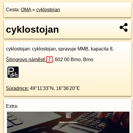
Cesta:
OMA
»
cyklostojan
cyklostojan
cyklostojan
: cyklostojan, spravuje MMB, kapacita 8,
Šilingrovo náměstí
7
,
602 00
Brno, Brno
Súradnice:
49°11'33"N
,
16°36'20"E
Extra: