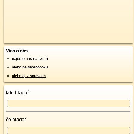
Viac o nás
nájdete nás na twittri
alebo na faceboooku
alebo aj v správach
kde hľadať
čo hľadať