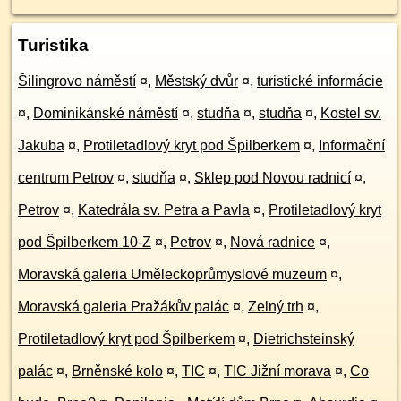
Turistika
Šilingrovo náměstí
¤
,
Městský dvůr
¤
,
turistické informácie
¤
,
Dominikánské náměstí
¤
,
studňa
¤
,
studňa
¤
,
Kostel sv.
Jakuba
¤
,
Protiletadlový kryt pod Špilberkem
¤
,
Informační
centrum Petrov
¤
,
studňa
¤
,
Sklep pod Novou radnicí
¤
,
Petrov
¤
,
Katedrála sv. Petra a Pavla
¤
,
Protiletadlový kryt
pod Špilberkem 10-Z
¤
,
Petrov
¤
,
Nová radnice
¤
,
Moravská galeria Uměleckoprůmyslové muzeum
¤
,
Moravská galeria Pražákův palác
¤
,
Zelný trh
¤
,
Protiletadlový kryt pod Špilberkem
¤
,
Dietrichsteinský
palác
¤
,
Brněnské kolo
¤
,
TIC
¤
,
TIC Jižní morava
¤
,
Co