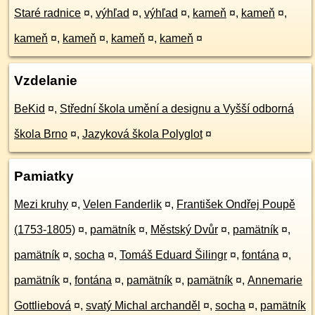
Staré radnice
¤
,
výhľad
¤
,
výhľad
¤
,
kameň
¤
,
kameň
¤
,
kameň
¤
,
kameň
¤
,
kameň
¤
,
kameň
¤
Vzdelanie
BeKid
¤
,
Střední škola umění a designu a Vyšší odborná
škola Brno
¤
,
Jazyková škola Polyglot
¤
Pamiatky
Mezi kruhy
¤
,
Velen Fanderlik
¤
,
František Ondřej Poupě
(1753-1805)
¤
,
pamätník
¤
,
Městský Dvůr
¤
,
pamätník
¤
,
pamätník
¤
,
socha
¤
,
Tomáš Eduard Šilingr
¤
,
fontána
¤
,
pamätník
¤
,
fontána
¤
,
pamätník
¤
,
pamätník
¤
,
Annemarie
Gottliebová
¤
,
svatý Michal archanděl
¤
,
socha
¤
,
pamätník