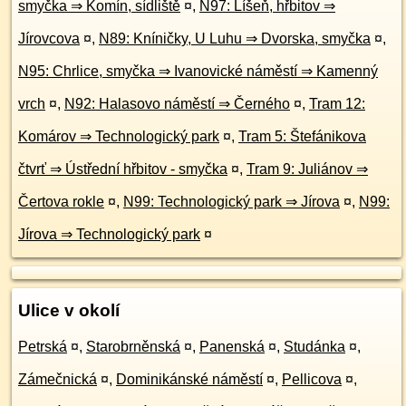
smyčka ⇒ Komín, sídliště
¤
,
N97: Líšeň, hřbitov ⇒
Jírovcova
¤
,
N89: Kníničky, U Luhu ⇒ Dvorska, smyčka
¤
,
N95: Chrlice, smyčka ⇒ Ivanovické náměstí ⇒ Kamenný
vrch
¤
,
N92: Halasovo náměstí ⇒ Černého
¤
,
Tram 12:
Komárov ⇒ Technologický park
¤
,
Tram 5: Štefánikova
čtvrť ⇒ Ústřední hřbitov - smyčka
¤
,
Tram 9: Juliánov ⇒
Čertova rokle
¤
,
N99: Technologický park ⇒ Jírova
¤
,
N99:
Jírova ⇒ Technologický park
¤
Ulice v okolí
Petrská
¤
,
Starobrněnská
¤
,
Panenská
¤
,
Studánka
¤
,
Zámečnická
¤
,
Dominikánské náměstí
¤
,
Pellicova
¤
,