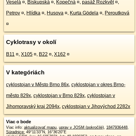
Veselá
¤
,
Biskupská
¤
,
Kopečná
¤
,
pasáž Rozkvět
¤
,
Petrov
¤
,
Hlídka
¤
,
Husova
¤
,
Kurta Gödela
¤
,
Peroutková
¤
Cyklotrasy v okolí
B11
¤
,
X105
¤
,
B22
¤
,
X162
¤
V kategóriách
cyklostojan v Město Brno 86x
,
cyklostojan v okres Brno-
město 829x
,
cyklostojan v Brno 829x
,
cyklostojan v
Jihomoravský kraj 2094x
,
cyklostojan v Jihovýchod 2282x
Viac o bode
Viac info:
aktualizovať mapu
,
uprav v JOSM (pokročilé)
,
1847936448
,
Súradnice:
49°11'33"N
,
16°36'20"E