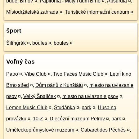
bude, Brno?
¤
,
Papilonia - Motýlí dům Brno
¤
,
Absurdia
¤
,
Místodržitelská zahrada
¤
,
Turistické informační centrum
¤
šport
Šilingrák
¤
,
boules
¤
,
boules
¤
Voľný čas
Patro
¤
,
Vibe Club
¤
,
Two Faces Music Club
¤
,
Letní kino
Brno střed
¤
,
Dům pánů z Kunštátu
¤
,
miesto na uviazanie
psov
¤
,
Velký Špalíček
¤
,
miesto na uviazanie psov
¤
,
Lemon Music Club
¤
,
Studánka
¤
,
park
¤
,
Husa na
provázku
¤
,
10-Z
¤
,
Diecézní muzeum Petrov
¤
,
park
¤
,
Uměleckoprůmyslové muzeum
¤
,
Cabaret des Péchés
¤
,