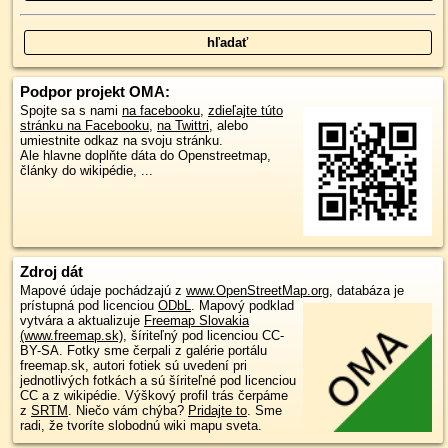
Podpor projekt OMA:
Spojte sa s nami
na facebooku
,
zdieľajte túto
stránku na Facebooku
,
na Twittri
, alebo
umiestnite odkaz na svoju stránku.
Ale hlavne doplňte dáta do Openstreetmap,
články do wikipédie, ...
Zdroj dát
Mapové údaje pochádzajú z
www.OpenStreetMap.org
, databáza je
prístupná pod licenciou
ODbL
.
Mapový podklad
vytvára a aktualizuje
Freemap Slovakia
(www.freemap.sk)
, šíriteľný pod licenciou CC-
BY-SA. Fotky sme čerpali z galérie portálu
freemap.sk, autori fotiek sú uvedení pri
jednotlivých fotkách a sú šíriteľné pod licenciou
CC a z wikipédie. Výškový profil trás čerpáme
z
SRTM
. Niečo vám chýba?
Pridajte to
. Sme
radi, že tvoríte slobodnú wiki mapu sveta.