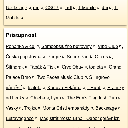
Backstage
¤
,
dm
¤
,
ČSOB
¤
,
Lidl
¤
,
T-Mobile
¤
,
dm
¤
,
T-
Mobile
¤
Prístupnosť
Pohanka & co.
¤
,
Samoobslužné potraviny
¤
,
Vibe Club
¤
,
Česká pojišťovna
¤
,
Poupě
¤
,
Super Panda Circus
¤
,
Šilingrák
¤
,
Tabák & Tisk
¤
,
Gryc Obuv
¤
,
toaleta
¤
,
Grand
Palace Brno
¤
,
Two Faces Music Club
¤
,
Šilingrovo
náměstí
¤
,
toaleta
¤
,
Karlova Pekárna
¤
,
t' Puub
¤
,
Pralinky
od Lenky
¤
,
Chleba
¤
,
Lynn
¤
,
The Erin's Flag Irish Pub
¤
,
Vasky
¤
,
Trojka
¤
,
Monte Cristi empanády
¤
,
Backstage
¤
,
Extravagance
¤
,
Magistrát města Brna - Odbor správních