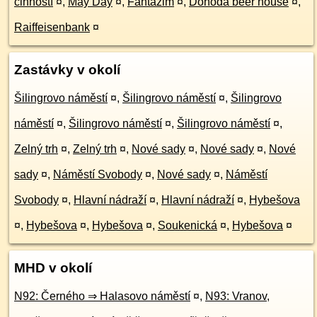
činností
¤
,
May Day
¤
,
Fantazim
¤
,
Dohoda beer house
¤
,
Raiffeisenbank
¤
Zastávky v okolí
Šilingrovo náměstí
¤
,
Šilingrovo náměstí
¤
,
Šilingrovo
náměstí
¤
,
Šilingrovo náměstí
¤
,
Šilingrovo náměstí
¤
,
Zelný trh
¤
,
Zelný trh
¤
,
Nové sady
¤
,
Nové sady
¤
,
Nové
sady
¤
,
Náměstí Svobody
¤
,
Nové sady
¤
,
Náměstí
Svobody
¤
,
Hlavní nádraží
¤
,
Hlavní nádraží
¤
,
Hybešova
¤
,
Hybešova
¤
,
Hybešova
¤
,
Soukenická
¤
,
Hybešova
¤
MHD v okolí
N92: Černého ⇒ Halasovo náměstí
¤
,
N93: Vranov,