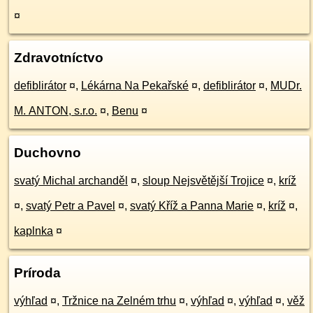
¤
Zdravotníctvo
defiblirátor
¤
,
Lékárna Na Pekařské
¤
,
defiblirátor
¤
,
MUDr.
M. ANTON, s.r.o.
¤
,
Benu
¤
Duchovno
svatý Michal archanděl
¤
,
sloup Nejsvětější Trojice
¤
,
kríž
¤
,
svatý Petr a Pavel
¤
,
svatý Kříž a Panna Marie
¤
,
kríž
¤
,
kaplnka
¤
Príroda
výhľad
¤
,
Tržnice na Zelném trhu
¤
,
výhľad
¤
,
výhľad
¤
,
věž