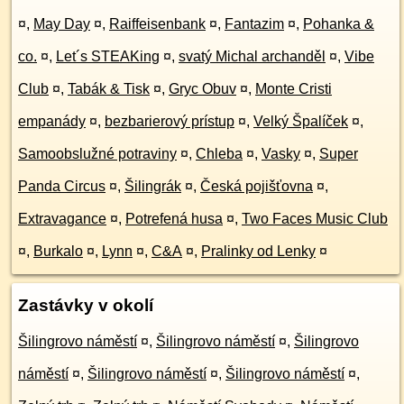
¤
,
May Day
¤
,
Raiffeisenbank
¤
,
Fantazim
¤
,
Pohanka &
co.
¤
,
Let´s STEAKing
¤
,
svatý Michal archanděl
¤
,
Vibe
Club
¤
,
Tabák & Tisk
¤
,
Gryc Obuv
¤
,
Monte Cristi
empanády
¤
,
bezbarierový prístup
¤
,
Velký Špalíček
¤
,
Samoobslužné potraviny
¤
,
Chleba
¤
,
Vasky
¤
,
Super
Panda Circus
¤
,
Šilingrák
¤
,
Česká pojišťovna
¤
,
Extravagance
¤
,
Potrefená husa
¤
,
Two Faces Music Club
¤
,
Burkalo
¤
,
Lynn
¤
,
C&A
¤
,
Pralinky od Lenky
¤
Zastávky v okolí
Šilingrovo náměstí
¤
,
Šilingrovo náměstí
¤
,
Šilingrovo
náměstí
¤
,
Šilingrovo náměstí
¤
,
Šilingrovo náměstí
¤
,