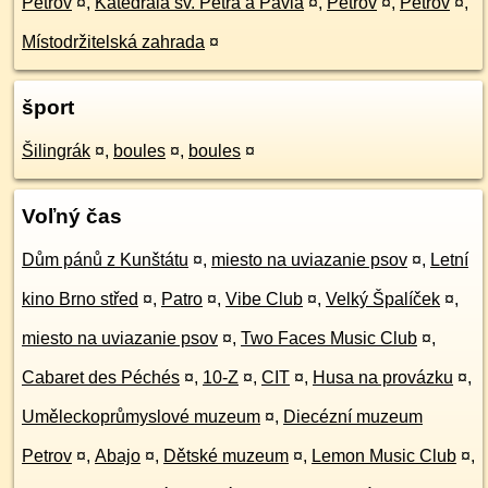
Petrov
¤
,
Katedrála sv. Petra a Pavla
¤
,
Petrov
¤
,
Petrov
¤
,
Místodržitelská zahrada
¤
šport
Šilingrák
¤
,
boules
¤
,
boules
¤
Voľný čas
Dům pánů z Kunštátu
¤
,
miesto na uviazanie psov
¤
,
Letní
kino Brno střed
¤
,
Patro
¤
,
Vibe Club
¤
,
Velký Špalíček
¤
,
miesto na uviazanie psov
¤
,
Two Faces Music Club
¤
,
Cabaret des Péchés
¤
,
10-Z
¤
,
CIT
¤
,
Husa na provázku
¤
,
Uměleckoprůmyslové muzeum
¤
,
Diecézní muzeum
Petrov
¤
,
Abajo
¤
,
Dětské muzeum
¤
,
Lemon Music Club
¤
,