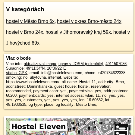
V kategóriách
hostel v Město Brno 6x
,
hostel v okres Brno-město 24x
,
hostel v Brno 24x
,
hostel v Jihomoravský kraj 59x
,
hostel v
Jihovýchod 69x
Viac o bode
Viac info:
aktualizovať mapu
,
uprav v JOSM (pokročilé)
,
4911507036
,
Súradnice:
49°11'34"N
,
16°36'22"E
stiahni GPX
, email: info@hosteleleven.com, phone: +420734622338,
smoking: no, ubytovňa, internát, website:
https://www.hosteleleven.com/, alt name: Hostel 11, addr:city: Brno,
addr:street: Dominikánská, guest house: hostel, reservation:
recommended, payment:cash: yes, payment:visa: yes, addr:postcode:
60200, payment:cards: yes, internet access: wlan, 11, no, yes, yes,
yes, yes, customers, yes, yes, yes, yes, lon: 16.60632, lat:
49.1930535, og type: place, og locality: Město Brno,