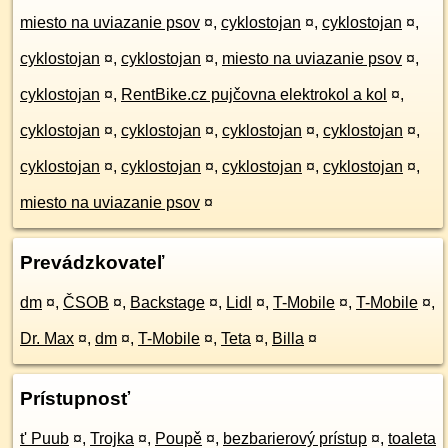
miesto na uviazanie psov
¤
,
cyklostojan
¤
,
cyklostojan
¤
,
cyklostojan
¤
,
cyklostojan
¤
,
miesto na uviazanie psov
¤
,
cyklostojan
¤
,
RentBike.cz pujčovna elektrokol a kol
¤
,
cyklostojan
¤
,
cyklostojan
¤
,
cyklostojan
¤
,
cyklostojan
¤
,
cyklostojan
¤
,
cyklostojan
¤
,
cyklostojan
¤
,
cyklostojan
¤
,
miesto na uviazanie psov
¤
Prevádzkovateľ
dm
¤
,
ČSOB
¤
,
Backstage
¤
,
Lidl
¤
,
T-Mobile
¤
,
T-Mobile
¤
,
Dr. Max
¤
,
dm
¤
,
T-Mobile
¤
,
Teta
¤
,
Billa
¤
Prístupnosť
t' Puub
¤
,
Trojka
¤
,
Poupě
¤
,
bezbarierový prístup
¤
,
toaleta