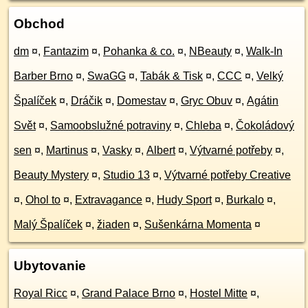
Obchod
dm
¤
,
Fantazim
¤
,
Pohanka & co.
¤
,
NBeauty
¤
,
Walk-In
Barber Brno
¤
,
SwaGG
¤
,
Tabák & Tisk
¤
,
CCC
¤
,
Velký
Špalíček
¤
,
Dráčik
¤
,
Domestav
¤
,
Gryc Obuv
¤
,
Agátin
Svět
¤
,
Samoobslužné potraviny
¤
,
Chleba
¤
,
Čokoládový
sen
¤
,
Martinus
¤
,
Vasky
¤
,
Albert
¤
,
Výtvarné potřeby
¤
,
Beauty Mystery
¤
,
Studio 13
¤
,
Výtvarné potřeby Creative
¤
,
Ohol to
¤
,
Extravagance
¤
,
Hudy Sport
¤
,
Burkalo
¤
,
Malý Špalíček
¤
,
žiaden
¤
,
Sušenkárna Momenta
¤
Ubytovanie
Royal Ricc
¤
,
Grand Palace Brno
¤
,
Hostel Mitte
¤
,