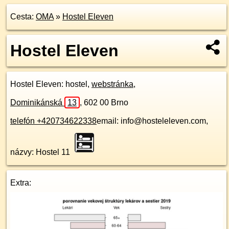
Cesta:
OMA
»
Hostel Eleven
Hostel Eleven
Hostel Eleven
: hostel,
webstránka
,
Dominikánská
13
,
602 00
Brno
telefón +420734622338
email: info@hosteleleven.com,
názvy: Hostel 11
Extra: