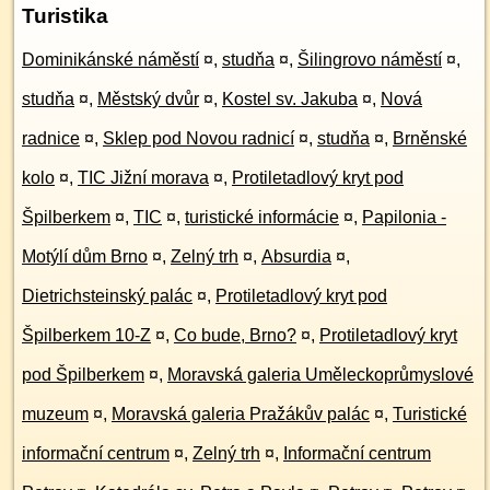
Turistika
Dominikánské náměstí
¤
,
studňa
¤
,
Šilingrovo náměstí
¤
,
studňa
¤
,
Městský dvůr
¤
,
Kostel sv. Jakuba
¤
,
Nová
radnice
¤
,
Sklep pod Novou radnicí
¤
,
studňa
¤
,
Brněnské
kolo
¤
,
TIC Jižní morava
¤
,
Protiletadlový kryt pod
Špilberkem
¤
,
TIC
¤
,
turistické informácie
¤
,
Papilonia -
Motýlí dům Brno
¤
,
Zelný trh
¤
,
Absurdia
¤
,
Dietrichsteinský palác
¤
,
Protiletadlový kryt pod
Špilberkem 10-Z
¤
,
Co bude, Brno?
¤
,
Protiletadlový kryt
pod Špilberkem
¤
,
Moravská galeria Uměleckoprůmyslové
muzeum
¤
,
Moravská galeria Pražákův palác
¤
,
Turistické
informační centrum
¤
,
Zelný trh
¤
,
Informační centrum