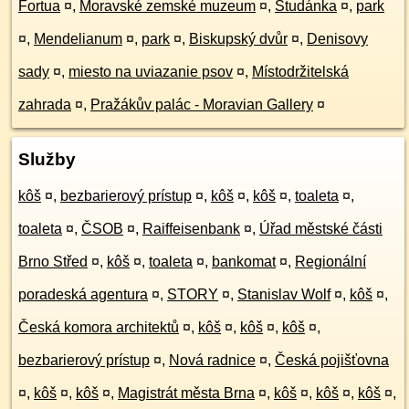
Fortua
¤
,
Moravské zemské muzeum
¤
,
Studánka
¤
,
park
¤
,
Mendelianum
¤
,
park
¤
,
Biskupský dvůr
¤
,
Denisovy
sady
¤
,
miesto na uviazanie psov
¤
,
Místodržitelská
zahrada
¤
,
Pražákův palác - Moravian Gallery
¤
Služby
kôš
¤
,
bezbarierový prístup
¤
,
kôš
¤
,
kôš
¤
,
toaleta
¤
,
toaleta
¤
,
ČSOB
¤
,
Raiffeisenbank
¤
,
Úřad městské části
Brno Střed
¤
,
kôš
¤
,
toaleta
¤
,
bankomat
¤
,
Regionální
poradeská agentura
¤
,
STORY
¤
,
Stanislav Wolf
¤
,
kôš
¤
,
Česká komora architektů
¤
,
kôš
¤
,
kôš
¤
,
kôš
¤
,
bezbarierový prístup
¤
,
Nová radnice
¤
,
Česká pojišťovna
¤
,
kôš
¤
,
kôš
¤
,
Magistrát města Brna
¤
,
kôš
¤
,
kôš
¤
,
kôš
¤
,