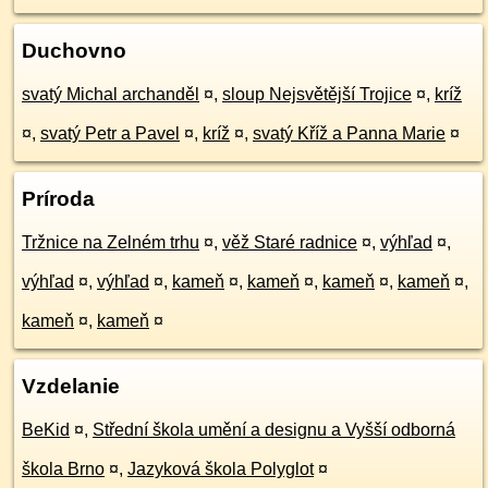
Duchovno
svatý Michal archanděl
¤
,
sloup Nejsvětější Trojice
¤
,
kríž
¤
,
svatý Petr a Pavel
¤
,
kríž
¤
,
svatý Kříž a Panna Marie
¤
Príroda
Tržnice na Zelném trhu
¤
,
věž Staré radnice
¤
,
výhľad
¤
,
výhľad
¤
,
výhľad
¤
,
kameň
¤
,
kameň
¤
,
kameň
¤
,
kameň
¤
,
kameň
¤
,
kameň
¤
Vzdelanie
BeKid
¤
,
Střední škola umění a designu a Vyšší odborná
škola Brno
¤
,
Jazyková škola Polyglot
¤