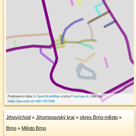
Podkladové dáta ©
OpenStreetMap
vrstva
Freemap.sk
, viac na
100 m
https://poi.oma.sk/n4911507036
Jihovýchod
»
Jihomoravský kraj
»
okres Brno-město
»
Brno
»
Město Brno