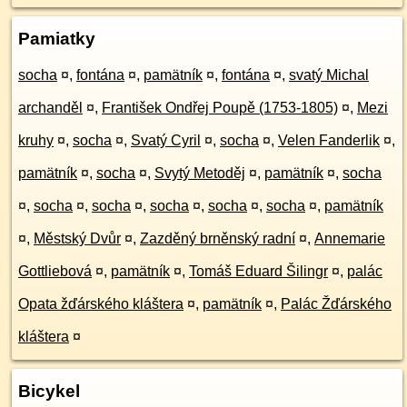
Pamiatky
socha
¤
,
fontána
¤
,
pamätník
¤
,
fontána
¤
,
svatý Michal
archanděl
¤
,
František Ondřej Poupě (1753-1805)
¤
,
Mezi
kruhy
¤
,
socha
¤
,
Svatý Cyril
¤
,
socha
¤
,
Velen Fanderlik
¤
,
pamätník
¤
,
socha
¤
,
Svytý Metoděj
¤
,
pamätník
¤
,
socha
¤
,
socha
¤
,
socha
¤
,
socha
¤
,
socha
¤
,
socha
¤
,
pamätník
¤
,
Městský Dvůr
¤
,
Zazděný brněnský radní
¤
,
Annemarie
Gottliebová
¤
,
pamätník
¤
,
Tomáš Eduard Šilingr
¤
,
palác
Opata žďárského kláštera
¤
,
pamätník
¤
,
Palác Žďárského
kláštera
¤
Bicykel