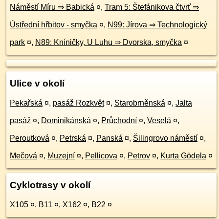
Náměstí Míru ⇒ Babická
¤
,
Tram 5: Štefánikova čtvrť ⇒
Ústřední hřbitov - smyčka
¤
,
N99: Jírova ⇒ Technologický
park
¤
,
N89: Kníničky, U Luhu ⇒ Dvorska, smyčka
¤
Ulice v okolí
Pekařská
¤
,
pasáž Rozkvět
¤
,
Starobrněnská
¤
,
Jalta
pasáž
¤
,
Dominikánská
¤
,
Průchodní
¤
,
Veselá
¤
,
Peroutková
¤
,
Petrská
¤
,
Panská
¤
,
Šilingrovo náměstí
¤
,
Mečová
¤
,
Muzejní
¤
,
Pellicova
¤
,
Petrov
¤
,
Kurta Gödela
¤
Cyklotrasy v okolí
X105
¤
,
B11
¤
,
X162
¤
,
B22
¤