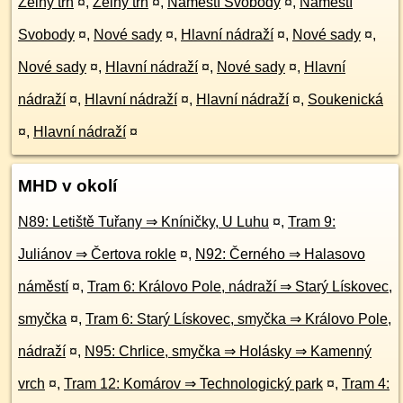
Zelný trh
¤
,
Zelný trh
¤
,
Náměstí Svobody
¤
,
Náměstí
Svobody
¤
,
Nové sady
¤
,
Hlavní nádraží
¤
,
Nové sady
¤
,
Nové sady
¤
,
Hlavní nádraží
¤
,
Nové sady
¤
,
Hlavní
nádraží
¤
,
Hlavní nádraží
¤
,
Hlavní nádraží
¤
,
Soukenická
¤
,
Hlavní nádraží
¤
MHD v okolí
N89: Letiště Tuřany ⇒ Kníničky, U Luhu
¤
,
Tram 9:
Juliánov ⇒ Čertova rokle
¤
,
N92: Černého ⇒ Halasovo
náměstí
¤
,
Tram 6: Královo Pole, nádraží ⇒ Starý Lískovec,
smyčka
¤
,
Tram 6: Starý Lískovec, smyčka ⇒ Královo Pole,
nádraží
¤
,
N95: Chrlice, smyčka ⇒ Holásky ⇒ Kamenný
vrch
¤
,
Tram 12: Komárov ⇒ Technologický park
¤
,
Tram 4: