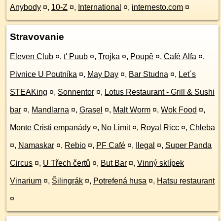
Anybody
¤
,
10-Z
¤
,
International
¤
,
internesto.com
¤
Stravovanie
Eleven Club
¤
,
t' Puub
¤
,
Trojka
¤
,
Poupě
¤
,
Café Alfa
¤
,
Pivnice U Poutníka
¤
,
May Day
¤
,
Bar Studna
¤
,
Let´s
STEAKing
¤
,
Sonnentor
¤
,
Lotus Restaurant - Grill & Sushi
bar
¤
,
Mandlarna
¤
,
Grasel
¤
,
Malt Worm
¤
,
Wok Food
¤
,
Monte Cristi empanády
¤
,
No Limit
¤
,
Royal Ricc
¤
,
Chleba
¤
,
Namaskar
¤
,
Rebio
¤
,
PF Café
¤
,
Ilegal
¤
,
Super Panda
Circus
¤
,
U Třech čertů
¤
,
But Bar
¤
,
Vinný sklípek
Vinarium
¤
,
Šilingrák
¤
,
Potrefená husa
¤
,
Hatsu restaurant
¤