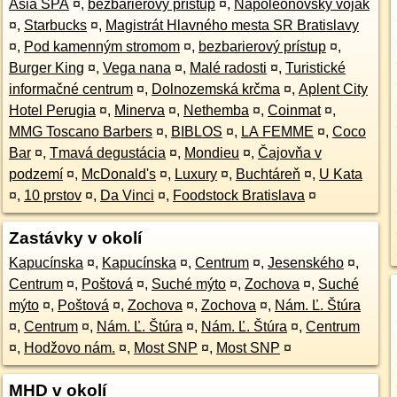
Asia SPA
¤
,
bezbarierový prístup
¤
,
Napoleonovský vojak
¤
,
Starbucks
¤
,
Magistrát Hlavného mesta SR Bratislavy
¤
,
Pod kamenným stromom
¤
,
bezbarierový prístup
¤
,
Burger King
¤
,
Vega nana
¤
,
Malé radosti
¤
,
Turistické
informačné centrum
¤
,
Dolnozemská krčma
¤
,
Aplent City
Hotel Perugia
¤
,
Minerva
¤
,
Nethemba
¤
,
Coinmat
¤
,
MMG Toscano Barbers
¤
,
BIBLOS
¤
,
LA FEMME
¤
,
Coco
Bar
¤
,
Tmavá degustácia
¤
,
Mondieu
¤
,
Čajovňa v
podzemí
¤
,
McDonald's
¤
,
Luxury
¤
,
Buchtáreň
¤
,
U Kata
¤
,
10 prstov
¤
,
Da Vinci
¤
,
Foodstock Bratislava
¤
Zastávky v okolí
Kapucínska
¤
,
Kapucínska
¤
,
Centrum
¤
,
Jesenského
¤
,
Centrum
¤
,
Poštová
¤
,
Suché mýto
¤
,
Zochova
¤
,
Suché
mýto
¤
,
Poštová
¤
,
Zochova
¤
,
Zochova
¤
,
Nám. Ľ. Štúra
¤
,
Centrum
¤
,
Nám. Ľ. Štúra
¤
,
Nám. Ľ. Štúra
¤
,
Centrum
¤
,
Hodžovo nám.
¤
,
Most SNP
¤
,
Most SNP
¤
MHD v okolí