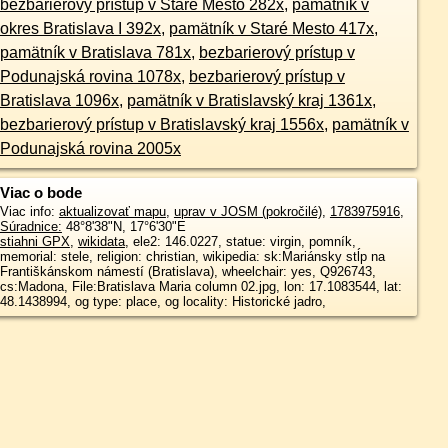
bezbarierový prístup v Staré Mesto 282x
,
pamätník v
okres Bratislava I 392x
,
pamätník v Staré Mesto 417x
,
pamätník v Bratislava 781x
,
bezbarierový prístup v
Podunajská rovina 1078x
,
bezbarierový prístup v
Bratislava 1096x
,
pamätník v Bratislavský kraj 1361x
,
bezbarierový prístup v Bratislavský kraj 1556x
,
pamätník v
Podunajská rovina 2005x
Viac o bode
Viac info:
aktualizovať mapu
,
uprav v JOSM (pokročilé)
,
1783975916
,
Súradnice:
48°8'38"N
,
17°6'30"E
stiahni GPX
,
wikidata
, ele2: 146.0227, statue: virgin, pomník,
memorial: stele, religion: christian, wikipedia: sk:Mariánsky stĺp na
Františkánskom námestí (Bratislava), wheelchair: yes, Q926743,
cs:Madona, File:Bratislava Maria column 02.jpg, lon: 17.1083544, lat:
48.1438994, og type: place, og locality: Historické jadro,