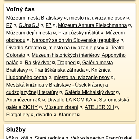
Voľný čas
Múzeum mesta Bratislavy
¤
,
miesto na uviazanie psov
¤
,
F7
¤
,
GUnaGU
¤
,
F7
¤
,
Múzeum Arthura Fleischmanna
¤
,
Múzeum dejín mesta
¤
,
Francúzsky inštitút
¤
,
Múzeum
obchodu
¤
,
Národný salón vín Slovenskej republiky
¤
,
Divadlo Arteatro
¤
,
miesto na uviazanie psov
¤
,
Teatro
Colorato
¤
,
Múzeum historických interiérov, Apponyiho
palác
¤
,
Rajský dvor
¤
,
Trapped
¤
,
Galéria mesta
Bratislavy
¤
,
Františkánska záhrada
¤
,
Knižnica
Hudobného centra
¤
,
miesto na uviazanie psov
¤
,
Mestská knižnica v Bratislave - Úsek krásnej a
cudzojazyčnej literatúry
¤
,
Galéria Michalský dvor
¤
,
Antimúzeum JK
¤
,
Divadlo LA KOMIKA
¤
,
Staromestská
galéria ZICHY
¤
,
Múzeum zbraní
¤
,
ATELIER XIII
¤
,
Flatgallery
¤
,
divadlo
¤
,
Klarinet
¤
Služby
kôš
¤
,
kôš
¤
,
Stará radnica
¤
,
Veľvyslanectvo Francúzskej