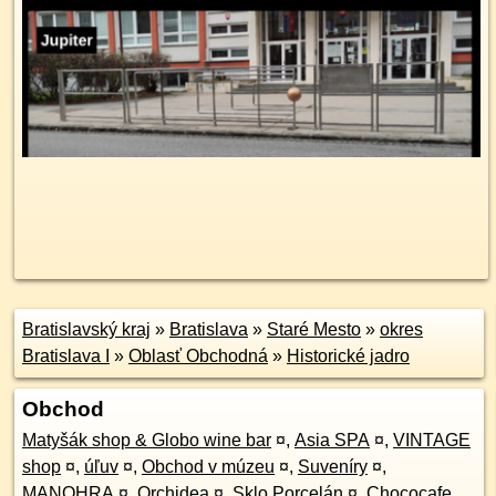
Bratislavský kraj
»
Bratislava
»
Staré Mesto
»
okres
Bratislava I
»
Oblasť Obchodná
»
Historické jadro
Obchod
Matyšák shop & Globo wine bar
¤
,
Asia SPA
¤
,
VINTAGE
shop
¤
,
úľuv
¤
,
Obchod v múzeu
¤
,
Suveníry
¤
,
MANOHRA
¤
,
Orchidea
¤
,
Sklo Porcelán
¤
,
Chococafe