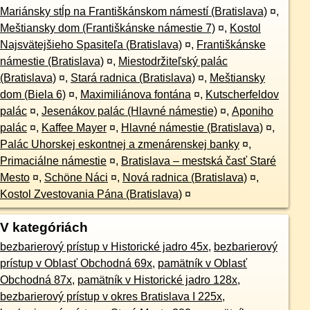
Mariánsky stĺp na Františkánskom námestí (Bratislava)
¤
,
Meštiansky dom (Františkánske námestie 7)
¤
,
Kostol
Najsvätejšieho Spasiteľa (Bratislava)
¤
,
Františkánske
námestie (Bratislava)
¤
,
Miestodržiteľský palác
(Bratislava)
¤
,
Stará radnica (Bratislava)
¤
,
Meštiansky
dom (Biela 6)
¤
,
Maximiliánova fontána
¤
,
Kutscherfeldov
palác
¤
,
Jesenákov palác (Hlavné námestie)
¤
,
Aponiho
palác
¤
,
Kaffee Mayer
¤
,
Hlavné námestie (Bratislava)
¤
,
Palác Uhorskej eskontnej a zmenárenskej banky
¤
,
Primaciálne námestie
¤
,
Bratislava – mestská časť Staré
Mesto
¤
,
Schöne Náci
¤
,
Nová radnica (Bratislava)
¤
,
Kostol Zvestovania Pána (Bratislava)
¤
V kategóriách
bezbarierový prístup v Historické jadro 45x
,
bezbarierový
prístup v Oblasť Obchodná 69x
,
pamätník v Oblasť
Obchodná 87x
,
pamätník v Historické jadro 128x
,
bezbarierový prístup v okres Bratislava I 225x
,