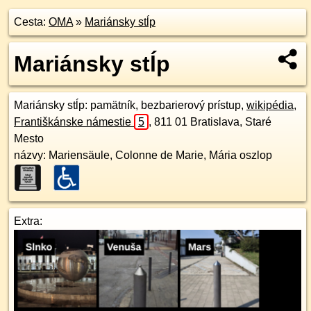
Cesta:
OMA
»
Mariánsky stĺp
Mariánsky stĺp
Mariánsky stĺp
: pamätník, bezbarierový prístup,
wikipédia
,
Františkánske námestie
5
,
811 01
Bratislava, Staré
Mesto
názvy: Mariensäule, Colonne de Marie, Mária oszlop
Extra: