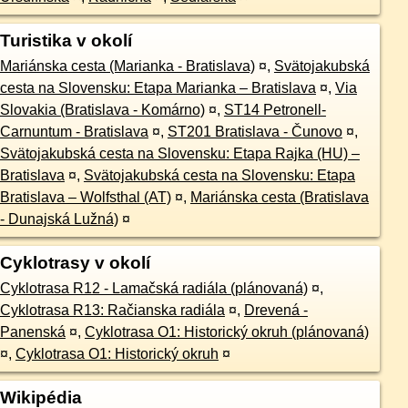
Turistika v okolí
Mariánska cesta (Marianka - Bratislava)
¤
,
Svätojakubská
cesta na Slovensku: Etapa Marianka – Bratislava
¤
,
Via
Slovakia (Bratislava - Komárno)
¤
,
ST14 Petronell-
Carnuntum - Bratislava
¤
,
ST201 Bratislava - Čunovo
¤
,
Svätojakubská cesta na Slovensku: Etapa Rajka (HU) –
Bratislava
¤
,
Svätojakubská cesta na Slovensku: Etapa
Bratislava – Wolfsthal (AT)
¤
,
Mariánska cesta (Bratislava
- Dunajská Lužná)
¤
Cyklotrasy v okolí
Cyklotrasa R12 - Lamačská radiála (plánovaná)
¤
,
Cyklotrasa R13: Račianska radiála
¤
,
Drevená -
Panenská
¤
,
Cyklotrasa O1: Historický okruh (plánovaná)
¤
,
Cyklotrasa O1: Historický okruh
¤
Wikipédia