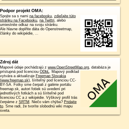
Podpor projekt OMA:
Spojte sa s nami
na facebooku
,
zdieľajte túto
stránku na Facebooku
,
na Twittri
, alebo
umiestnite odkaz na svoju stránku.
Ale hlavne doplňte dáta do Openstreetmap,
články do wikipédie, ...
Zdroj dát
Mapové údaje pochádzajú z
www.OpenStreetMap.org
, databáza je
prístupná pod licenciou
ODbL
.
Mapový podklad
vytvára a aktualizuje
Freemap Slovakia
(www.freemap.sk)
, šíriteľný pod licenciou CC-
BY-SA. Fotky sme čerpali z galérie portálu
freemap.sk, autori fotiek sú uvedení pri
jednotlivých fotkách a sú šíriteľné pod
licenciou CC a z wikipédie. Výškový profil trás
čerpáme z
SRTM
. Niečo vám chýba?
Pridajte
to
. Sme radi, že tvoríte slobodnú wiki mapu
sveta.