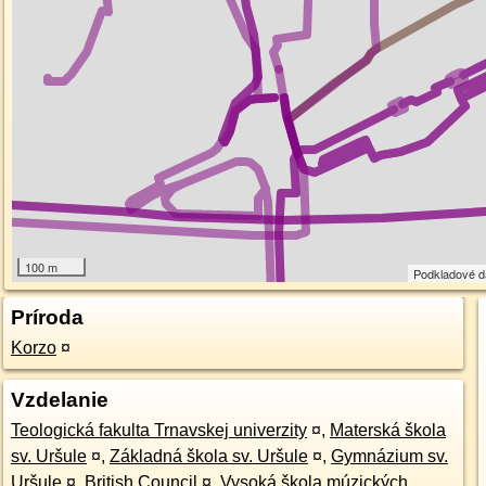
100 m
Podkladové 
Príroda
Korzo
¤
Vzdelanie
Teologická fakulta Trnavskej univerzity
¤
,
Materská škola
sv. Uršule
¤
,
Základná škola sv. Uršule
¤
,
Gymnázium sv.
Uršule
¤
,
British Council
¤
,
Vysoká škola múzických