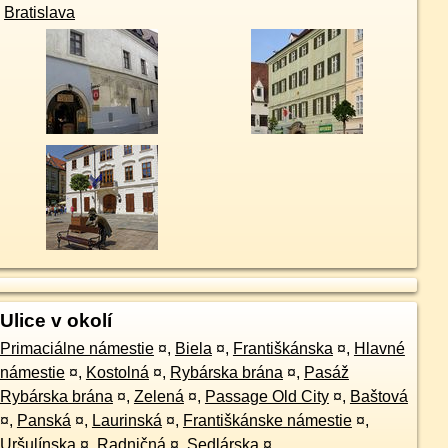
Ulice v okolí
Primaciálne námestie
¤
,
Biela
¤
,
Františkánska
¤
,
Hlavné
námestie
¤
,
Kostolná
¤
,
Rybárska brána
¤
,
Pasáž
Rybárska brána
¤
,
Zelená
¤
,
Passage Old City
¤
,
Baštová
¤
,
Panská
¤
,
Laurinská
¤
,
Františkánske námestie
¤
,
Uršulínska
¤
,
Radničná
¤
,
Sedlárska
¤