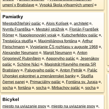
umení v Bratislave
¤
,
Vysoká škola výtvarných umení
¤
Pamiatky
Miestodržiteľský palác
¤
,
Alois Kolísek
¤
,
architekt
¤
,
Nymfa Františka
¤
,
Mestský strážnik
¤
,
Florián František
Rómer
¤
,
Napoleonovský vojak
¤
,
Kutscherfeldov palác
¤
,
Trestajúca studňa
¤
,
Maximiliánova fontána
¤
,
Arthur
Fleischmann
¤
,
Vysielanie ČS rozhlasu v auguste 1968
¤
,
Alexander Neumann
¤
,
Margit Neumann
¤
,
Anton
Grigorievič Rubinštejn
¤
,
Apponyiho palác
¤
,
Jesenákov
palác
¤
,
Schöne Náci
¤
,
Magistrát Hlavného mesta SR
Bratislavy
¤
,
Palugyaiho palác
¤
,
Anton Petrák
¤
,
Palác
Uhorskej eskontnej a zmenárenskej banky
¤
,
Studňa
čiernej panej
¤
,
Primaciálny palác
¤
,
Fontána sv. Juraja
¤
,
socha
¤
,
fontána
¤
,
socha
¤
,
Mirbachov palác
¤
,
socha
¤
Bicykel
miesto na uviazanie psov
¤
,
miesto na uviazanie psov
¤
,