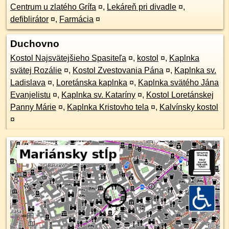
Centrum u zlatého Grífa
¤
,
Lekáreň pri divadle
¤
,
defiblirátor
¤
,
Farmácia
¤
Duchovno
Kostol Najsvätejšieho Spasiteľa
¤
,
kostol
¤
,
Kaplnka
svätej Rozálie
¤
,
Kostol Zvestovania Pána
¤
,
Kaplnka sv.
Ladislava
¤
,
Loretánska kaplnka
¤
,
Kaplnka svätého Jána
Evanjelistu
¤
,
Kaplnka sv. Kataríny
¤
,
Kostol Loretánskej
Panny Márie
¤
,
Kaplnka Kristovho tela
¤
,
Kalvínsky kostol
¤