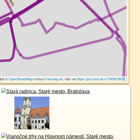
dáta ©
OpenStreetMap
vrstva
Freemap.sk
, viac na
https://poi.oma.sk/n1783975916