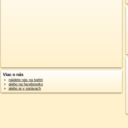
Viac o nás
nájdete nás na twittri
alebo na faceboooku
alebo aj v správach