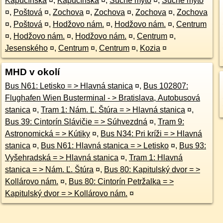
Kapucínska
¤
,
Kapucínska
¤
,
Suché mýto
¤
,
Suché mýto
¤
,
Poštová
¤
,
Zochova
¤
,
Zochova
¤
,
Zochova
¤
,
Zochova
¤
,
Poštová
¤
,
Hodžovo nám.
¤
,
Hodžovo nám.
¤
,
Centrum
¤
,
Hodžovo nám.
¤
,
Hodžovo nám.
¤
,
Centrum
¤
,
Jesenského
¤
,
Centrum
¤
,
Centrum
¤
,
Kozia
¤
MHD v okolí
Bus N61: Letisko = > Hlavná stanica
¤
,
Bus 102807:
Flughafen Wien Busterminal - > Bratislava, Autobusová
stanica
¤
,
Tram 1: Nám. Ľ. Štúra = > Hlavná stanica
¤
,
Bus 39: Cintorín Slávičie = > Súhvezdná
¤
,
Tram 9:
Astronomická = > Kútiky
¤
,
Bus N34: Pri kríži = > Hlavná
stanica
¤
,
Bus N61: Hlavná stanica = > Letisko
¤
,
Bus 93:
Vyšehradská = > Hlavná stanica
¤
,
Tram 1: Hlavná
stanica = > Nám. Ľ. Štúra
¤
,
Bus 80: Kapitulský dvor = >
Kollárovo nám.
¤
,
Bus 80: Cintorín Petržalka = >
Kapitulský dvor = > Kollárovo nám.
¤