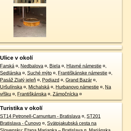
Ulice v okolí
Farská
¤
,
Nedbalova
¤
,
Biela
¤
,
Hlavné námestie
¤
,
Sedlárska
¤
,
Suché mýto
¤
,
Františkánske námestie
¤
,
Pasáž Zlatý jeleň
¤
,
Podjazd
¤
,
Grand Bazár
¤
,
Uršulínska
¤
,
Michalská
¤
,
Hurbanovo námestie
¤
,
Na
vŕšku
¤
,
Františkánska
¤
,
Zámočnícka
¤
Turistika v okolí
ST14 Petronell-Carnuntum - Bratislava
¤
,
ST201
Bratislava - Čunovo
¤
,
Svätojakubská cesta na
Slovensku: Etapa Marianka – Bratislava
¤
,
Mariánska