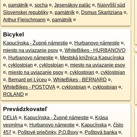
¤
,
pamätník
¤
,
socha
¤
,
Jesenákov palác
¤
,
Najvyšší súd
Slovenskej republiky
¤
,
pamätník
¤
,
Domus Skaritziana
¤
,
Arthur Fleischmann
¤
,
pamätník
¤
Bicykel
Kapucínska - Župné námestie
¤
,
Hurbanovo námestie
¤
,
miesto na uviazanie psov
¤
,
WhiteBikes - HURBANOVO
¤
,
Hurbanovo námestie
¤
,
Mestská knižnica Kapucínska
¤
,
cyklostojan
¤
,
cyklostojan
¤
,
miesto na uviazanie psov
¤
,
miesto na uviazanie psov
¤
,
cyklostojan
¤
,
cyklostojan
¤
,
Bernard pri Lýceu
¤
,
WhiteBikes - BERNARD
¤
,
WhiteBikes - POSTOVA
¤
,
cyklostojan
¤
,
cyklostojan
¤
,
ROLAND
¤
Prevádzkovateľ
DELIA
¤
,
Kapucínska - Župné námestie
¤
,
Krása
vesmírna
¤
,
Hurbanovo námestie
¤
,
Kapucínska
¤
,
číslo
457
¤
,
Poštové priečinky, P.O.Boxy
¤
,
Poštová banka
¤
,