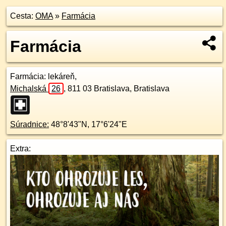
Cesta:
OMA
»
Farmácia
Farmácia
Farmácia
: lekáreň,
Michalská
26
,
811 03
Bratislava, Bratislava
Súradnice:
48°8'43"N
,
17°6'24"E
Extra: