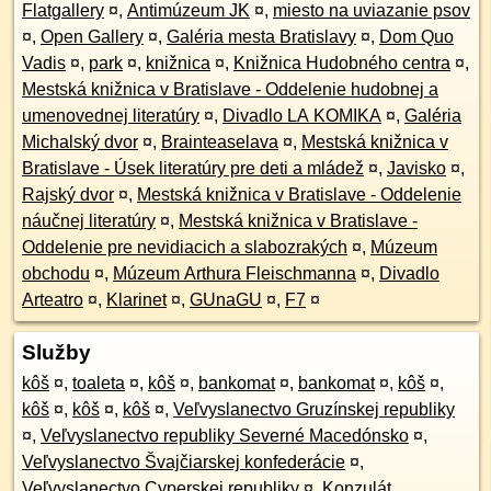
Flatgallery
¤
,
Antimúzeum JK
¤
,
miesto na uviazanie psov
¤
,
Open Gallery
¤
,
Galéria mesta Bratislavy
¤
,
Dom Quo
Vadis
¤
,
park
¤
,
knižnica
¤
,
Knižnica Hudobného centra
¤
,
Mestská knižnica v Bratislave - Oddelenie hudobnej a
umenovednej literatúry
¤
,
Divadlo LA KOMIKA
¤
,
Galéria
Michalský dvor
¤
,
Brainteaselava
¤
,
Mestská knižnica v
Bratislave - Úsek literatúry pre deti a mládež
¤
,
Javisko
¤
,
Rajský dvor
¤
,
Mestská knižnica v Bratislave - Oddelenie
náučnej literatúry
¤
,
Mestská knižnica v Bratislave -
Oddelenie pre nevidiacich a slabozrakých
¤
,
Múzeum
obchodu
¤
,
Múzeum Arthura Fleischmanna
¤
,
Divadlo
Arteatro
¤
,
Klarinet
¤
,
GUnaGU
¤
,
F7
¤
Služby
kôš
¤
,
toaleta
¤
,
kôš
¤
,
bankomat
¤
,
bankomat
¤
,
kôš
¤
,
kôš
¤
,
kôš
¤
,
kôš
¤
,
Veľvyslanectvo Gruzínskej republiky
¤
,
Veľvyslanectvo republiky Severné Macedónsko
¤
,
Veľvyslanectvo Švajčiarskej konfederácie
¤
,
Veľvyslanectvo Cyperskej republiky
¤
,
Konzulát