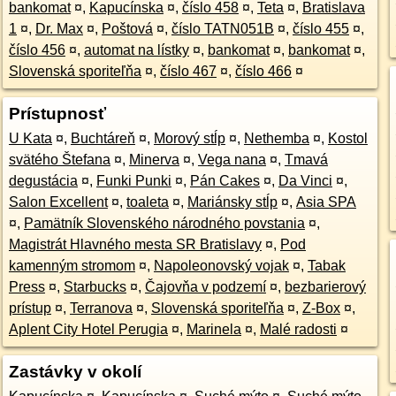
bankomat
¤
,
Kapucínska
¤
,
číslo 458
¤
,
Teta
¤
,
Bratislava
1
¤
,
Dr. Max
¤
,
Poštová
¤
,
číslo TATN051B
¤
,
číslo 455
¤
,
číslo 456
¤
,
automat na lístky
¤
,
bankomat
¤
,
bankomat
¤
,
Slovenská sporiteľňa
¤
,
číslo 467
¤
,
číslo 466
¤
Prístupnosť
U Kata
¤
,
Buchtáreň
¤
,
Morový stĺp
¤
,
Nethemba
¤
,
Kostol
svätého Štefana
¤
,
Minerva
¤
,
Vega nana
¤
,
Tmavá
degustácia
¤
,
Funki Punki
¤
,
Pán Cakes
¤
,
Da Vinci
¤
,
Salon Excellent
¤
,
toaleta
¤
,
Mariánsky stĺp
¤
,
Asia SPA
¤
,
Pamätník Slovenského národného povstania
¤
,
Magistrát Hlavného mesta SR Bratislavy
¤
,
Pod
kamenným stromom
¤
,
Napoleonovský vojak
¤
,
Tabak
Press
¤
,
Starbucks
¤
,
Čajovňa v podzemí
¤
,
bezbarierový
prístup
¤
,
Terranova
¤
,
Slovenská sporiteľňa
¤
,
Z-Box
¤
,
Aplent City Hotel Perugia
¤
,
Marinela
¤
,
Malé radosti
¤
Zastávky v okolí