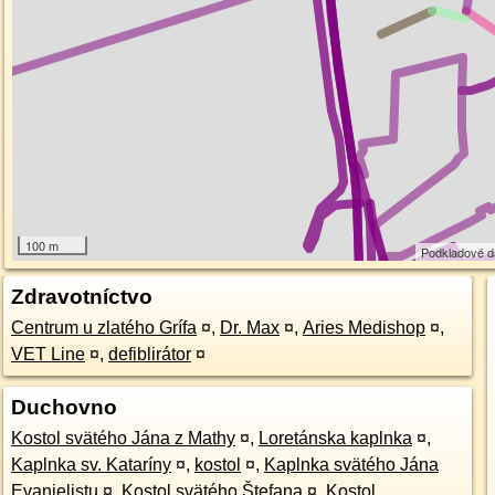
100 m
Podkladové 
Zdravotníctvo
Centrum u zlatého Grífa
¤
,
Dr. Max
¤
,
Aries Medishop
¤
,
VET Line
¤
,
defiblirátor
¤
Duchovno
Kostol svätého Jána z Mathy
¤
,
Loretánska kaplnka
¤
,
Kaplnka sv. Kataríny
¤
,
kostol
¤
,
Kaplnka svätého Jána
Evanjelistu
¤
,
Kostol svätého Štefana
¤
,
Kostol