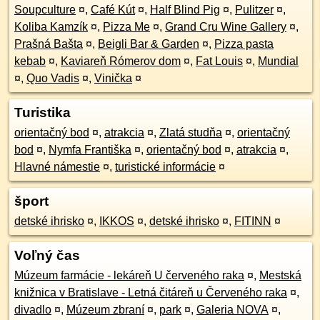
Soupculture
¤
,
Café Kút
¤
,
Half Blind Pig
¤
,
Pulitzer
¤
,
Koliba Kamzík
¤
,
Pizza Me
¤
,
Grand Cru Wine Gallery
¤
,
Prašná Bašta
¤
,
Beigli Bar & Garden
¤
,
Pizza pasta
kebab
¤
,
Kaviareň Rómerov dom
¤
,
Fat Louis
¤
,
Mundial
¤
,
Quo Vadis
¤
,
Vinička
¤
Turistika
orientačný bod
¤
,
atrakcia
¤
,
Zlatá studňa
¤
,
orientačný
bod
¤
,
Nymfa Františka
¤
,
orientačný bod
¤
,
atrakcia
¤
,
Hlavné námestie
¤
,
turistické informácie
¤
šport
detské ihrisko
¤
,
IKKOS
¤
,
detské ihrisko
¤
,
FITINN
¤
Voľný čas
Múzeum farmácie - lekáreň U červeného raka
¤
,
Mestská
knižnica v Bratislave - Letná čitáreň u Červeného raka
¤
,
divadlo
¤
,
Múzeum zbraní
¤
,
park
¤
,
Galeria NOVA
¤
,