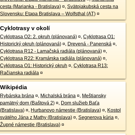
cesta (Marianka - Bratislava)
¤
,
Svätojakubská cesta na
Slovensku: Etapa Bratislava – Wolfsthal (AT)
¤
Cyklotrasy v okolí
Cyklotrasa O2: 2. okruh (plánovaná)
¤
,
Cyklotrasa O1:
Historický okruh (plánovaná)
¤
,
Drevená - Panenská
¤
,
Cyklotrasa R12 - Lamačská radiála (plánovaná)
¤
,
Cyklotrasa R22: Kramárska radiála (plánovaná)
¤
,
Cyklotrasa O1: Historický okruh
¤
,
Cyklotrasa R13:
Račianska radiála
¤
Wikipédia
Rybárska brána
¤
,
Michalská brána
¤
,
Meštiansky
pamätný dom (Baštová 2)
¤
,
Dom služieb Baťa
(Bratislava)
¤
,
Hurbanovo námestie (Bratislava)
¤
,
Kostol
svätého Jána z Mathy (Bratislava)
¤
,
Segnerova kúria
¤
,
Župné námestie (Bratislava)
¤