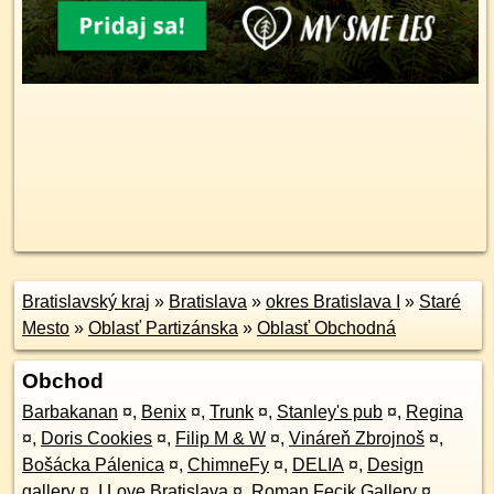
Bratislavský kraj
»
Bratislava
»
okres Bratislava I
»
Staré
Mesto
»
Oblasť Partizánska
»
Oblasť Obchodná
Obchod
Barbakanan
¤
,
Benix
¤
,
Trunk
¤
,
Stanley's pub
¤
,
Regina
¤
,
Doris Cookies
¤
,
Filip M & W
¤
,
Vináreň Zbrojnoš
¤
,
Bošácka Pálenica
¤
,
ChimneFy
¤
,
DELIA
¤
,
Design
gallery
¤
,
I Love Bratislava
¤
,
Roman Fecik Gallery
¤
,