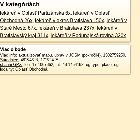
V kategóriách
lekáreň v Oblasť Partizánska 6x
,
lekáreň v Oblasť
Obchodná 26x
,
lekáreň v okres Bratislava I 50x
,
lekáreň v
Staré Mesto 67x
,
lekáreň v Bratislava 237x
,
lekáreň v
Bratislavský kraj 311x
,
lekáreň v Podunajská rovina 320x
Viac o bode
Viac info:
aktualizovať mapu
,
uprav v JOSM (pokročilé)
,
1502759250
,
Súradnice:
48°8'43"N
,
17°6'24"E
stiahni GPX
, lon: 17.1067862, lat: 48.1454192, og type: place, og
locality: Oblasť Obchodná,