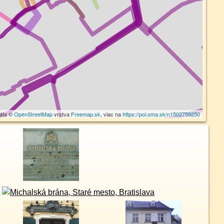
dáta ©
OpenStreetMap
vrstva
Freemap.sk
, viac na
https://poi.oma.sk/n1502759250