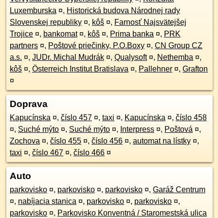
Luxemburska
¤
,
Historická budova Národnej rady
Slovenskej republiky
¤
,
kôš
¤
,
Farnosť Najsvätejšej
Trojice
¤
,
bankomat
¤
,
kôš
¤
,
Prima banka
¤
,
PRK
partners
¤
,
Poštové priečinky, P.O.Boxy
¤
,
CN Group CZ
a.s.
¤
,
JUDr. Michal Mudrák
¤
,
Qualysoft
¤
,
Nethemba
¤
,
kôš
¤
,
Österreich Institut Bratislava
¤
,
Pallehner
¤
,
Grafton
¤
Doprava
Kapucínska
¤
,
číslo 457
¤
,
taxi
¤
,
Kapucínska
¤
,
číslo 458
¤
,
Suché mýto
¤
,
Suché mýto
¤
,
Interpress
¤
,
Poštová
¤
,
Zochova
¤
,
číslo 455
¤
,
číslo 456
¤
,
automat na lístky
¤
,
taxi
¤
,
číslo 467
¤
,
číslo 466
¤
Auto
parkovisko
¤
,
parkovisko
¤
,
parkovisko
¤
,
Garáž Centrum
¤
,
nabíjacia stanica
¤
,
parkovisko
¤
,
parkovisko
¤
,
parkovisko
¤
,
Parkovisko Konventná / Staromestská ulica