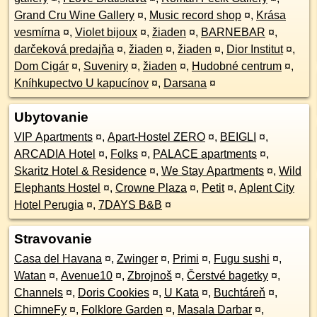
Grand Cru Wine Gallery
¤
,
Music record shop
¤
,
Krása
vesmírna
¤
,
Violet bijoux
¤
,
žiaden
¤
,
BARNEBAR
¤
,
darčeková predajňa
¤
,
žiaden
¤
,
žiaden
¤
,
Dior Institut
¤
,
Dom Cigár
¤
,
Suveniry
¤
,
žiaden
¤
,
Hudobné centrum
¤
,
Kníhkupectvo U kapucínov
¤
,
Darsana
¤
Ubytovanie
VIP Apartments
¤
,
Apart-Hostel ZERO
¤
,
BEIGLI
¤
,
ARCADIA Hotel
¤
,
Folks
¤
,
PALACE apartments
¤
,
Skaritz Hotel & Residence
¤
,
We Stay Apartments
¤
,
Wild
Elephants Hostel
¤
,
Crowne Plaza
¤
,
Petit
¤
,
Aplent City
Hotel Perugia
¤
,
7DAYS B&B
¤
Stravovanie
Casa del Havana
¤
,
Zwinger
¤
,
Primi
¤
,
Fugu sushi
¤
,
Watan
¤
,
Avenue10
¤
,
Zbrojnoš
¤
,
Čerstvé bagetky
¤
,
Channels
¤
,
Doris Cookies
¤
,
U Kata
¤
,
Buchtáreň
¤
,
ChimneFy
¤
,
Folklore Garden
¤
,
Masala Darbar
¤
,