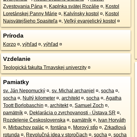
Zvestovania Pána
¤
,
Kaplnka svätej Rozálie
¤
,
Kostol
Loretánskej Panny Márie
¤
,
Kalvínsky kostol
¤
,
Kostol
Najsvätejšieho Spasiteľa
¤
,
Veľký evanjelický kostol
¤
Príroda
Korzo
¤
,
výhľad
¤
,
výhľad
¤
Vzdelanie
Teologická fakulta Trnavskej univerzity
¤
Pamiatky
sv. Ján Nepomucký
¤
,
sv. Michal archanjel
¤
,
socha
¤
,
socha
¤
,
Nultý kilometer
¤
,
architekt
¤
,
socha
¤
,
Agatha
Toott Borlobaschin
¤
,
architekt
¤
,
Samuel Zoch
¤
,
pamätník
¤
,
Deklarácia o zvrchovanosti - Ústava SR
¤
,
Rozdelenie Československa
¤
,
pamätník
¤
,
Ivan Horváth
¤
,
Mirbachov palác
¤
,
fontána
¤
,
Morový stĺp
¤
,
Zrkadlová
rotunda
¤
,
Revolučná idea v storočiach
¤
,
socha
¤
,
socha