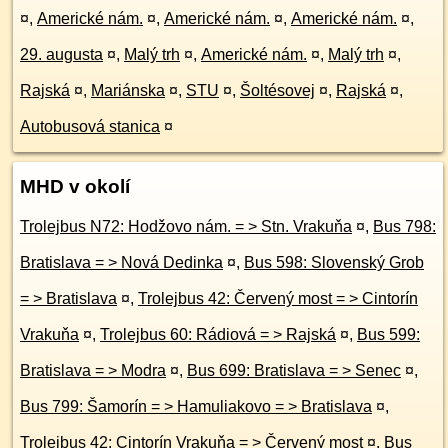
¤
,
Americké nám.
¤
,
Americké nám.
¤
,
Americké nám.
¤
,
29. augusta
¤
,
Malý trh
¤
,
Americké nám.
¤
,
Malý trh
¤
,
Rajská
¤
,
Mariánska
¤
,
STU
¤
,
Šoltésovej
¤
,
Rajská
¤
,
Autobusová stanica
¤
MHD v okolí
Trolejbus N72: Hodžovo nám. = > Stn. Vrakuňa
¤
,
Bus 798:
Bratislava = > Nová Dedinka
¤
,
Bus 598: Slovenský Grob
= > Bratislava
¤
,
Trolejbus 42: Červený most = > Cintorín
Vrakuňa
¤
,
Trolejbus 60: Rádiová = > Rajská
¤
,
Bus 599:
Bratislava = > Modra
¤
,
Bus 699: Bratislava = > Senec
¤
,
Bus 799: Šamorín = > Hamuliakovo = > Bratislava
¤
,
Trolejbus 42: Cintorín Vrakuňa = > Červený most
¤
,
Bus