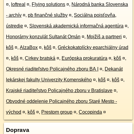
¤
,
loftreal
¤
,
Flying solutions
¤
,
Národná banka Slovenska
- archív
¤
,
pb finančné služby
¤
,
Sociálna poisťovňa,
ústredie
¤
,
Slovenská akademická informačná agentúra
¤
,
Honorárny konzulát Sultanát Omán
¤
,
Mojžiš a partneri
¤
,
kôš
¤
,
AlzaBox
¤
,
kôš
¤
,
Gréckokatolícky eparchiálny úrad
¤
,
kôš
¤
,
Cirkev bratská
¤
,
Európska prokuratúra
¤
,
kôš
¤
,
Okresné riaditeľstvo Policajného zboru BA I
¤
,
Dekanát
lekárskej fakulty Univerzity Komenského
¤
,
kôš
¤
,
kôš
¤
,
Krajské riaditeľstvo Policajného zboru v Bratislave
¤
,
Obvodné oddelenie Policajného zboru Staré Mesto -
východ
¤
,
kôš
¤
,
Prestom group
¤
,
Cocopinda
¤
Doprava