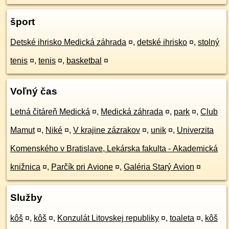
šport
Detské ihrisko Medická záhrada
¤
,
detské ihrisko
¤
,
stolný
tenis
¤
,
tenis
¤
,
basketbal
¤
Voľný čas
Letná čitáreň Medická
¤
,
Medická záhrada
¤
,
park
¤
,
Club
Mamut
¤
,
Niké
¤
,
V krajine zázrakov
¤
,
unik
¤
,
Univerzita
Komenského v Bratislave, Lekárska fakulta - Akademická
knižnica
¤
,
Parčík pri Avione
¤
,
Galéria Starý Avion
¤
Služby
kôš
¤
,
kôš
¤
,
Konzulát Litovskej republiky
¤
,
toaleta
¤
,
kôš