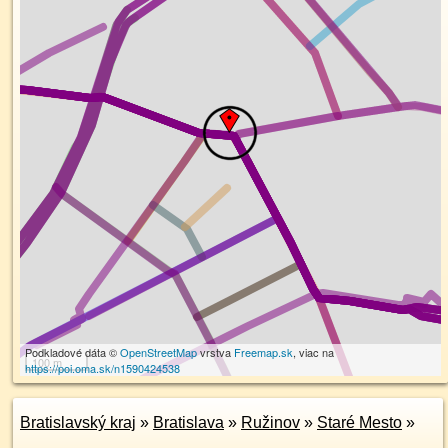
Podkladové dáta ©
OpenStreetMap
vrstva
Freemap.sk
, viac na
100 m
https://poi.oma.sk/n1590424538
Bratislavský kraj
»
Bratislava
»
Ružinov
»
Staré Mesto
»