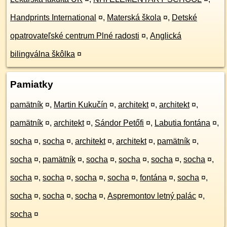
Handprints International
¤
,
Materská škola
¤
,
Detské
opatrovateľské centrum Plné radosti
¤
,
Anglická
bilingválna škôlka
¤
Pamiatky
pamätník
¤
,
Martin Kukučín
¤
,
architekt
¤
,
architekt
¤
,
pamätník
¤
,
architekt
¤
,
Sándor Petőfi
¤
,
Labutia fontána
¤
,
socha
¤
,
socha
¤
,
architekt
¤
,
architekt
¤
,
pamätník
¤
,
socha
¤
,
pamätník
¤
,
socha
¤
,
socha
¤
,
socha
¤
,
socha
¤
,
socha
¤
,
socha
¤
,
socha
¤
,
socha
¤
,
fontána
¤
,
socha
¤
,
socha
¤
,
socha
¤
,
socha
¤
,
Aspremontov letný palác
¤
,
socha
¤