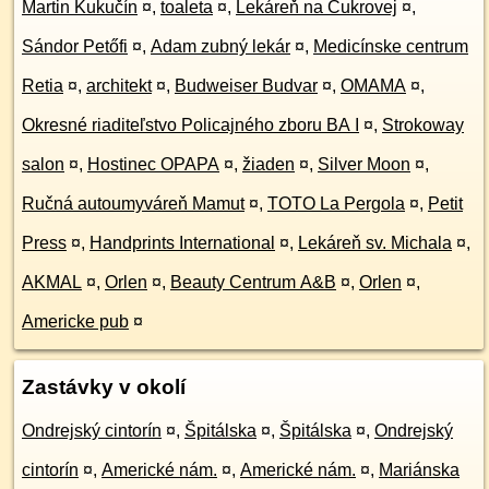
Martin Kukučín
¤
,
toaleta
¤
,
Lekáreň na Cukrovej
¤
,
Sándor Petőfi
¤
,
Adam zubný lekár
¤
,
Medicínske centrum
Retia
¤
,
architekt
¤
,
Budweiser Budvar
¤
,
OMAMA
¤
,
Okresné riaditeľstvo Policajného zboru BA I
¤
,
Strokoway
salon
¤
,
Hostinec OPAPA
¤
,
žiaden
¤
,
Silver Moon
¤
,
Ručná autoumyváreň Mamut
¤
,
TOTO La Pergola
¤
,
Petit
Press
¤
,
Handprints International
¤
,
Lekáreň sv. Michala
¤
,
AKMAL
¤
,
Orlen
¤
,
Beauty Centrum A&B
¤
,
Orlen
¤
,
Americke pub
¤
Zastávky v okolí
Ondrejský cintorín
¤
,
Špitálska
¤
,
Špitálska
¤
,
Ondrejský
cintorín
¤
,
Americké nám.
¤
,
Americké nám.
¤
,
Mariánska