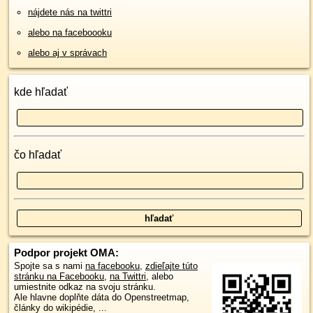
nájdete nás na twittri
alebo na faceboooku
alebo aj v správach
kde hľadať
čo hľadať
Podpor projekt OMA:
Spojte sa s nami
na facebooku
,
zdieľajte túto
stránku na Facebooku
,
na Twittri
, alebo
umiestnite odkaz na svoju stránku.
Ale hlavne doplňte dáta do Openstreetmap,
články do wikipédie, ...