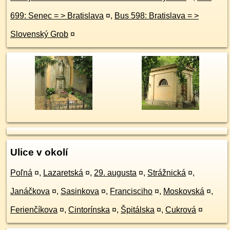
699: Senec = > Bratislava
¤
,
Bus 598: Bratislava = >
Slovenský Grob
¤
Ulice v okolí
Poľná
¤
,
Lazaretská
¤
,
29. augusta
¤
,
Strážnická
¤
,
Janáčkova
¤
,
Sasinkova
¤
,
Francisciho
¤
,
Moskovská
¤
,
Ferienčíkova
¤
,
Cintorínska
¤
,
Špitálska
¤
,
Cukrová
¤