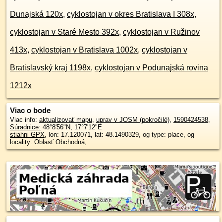
Dunajská 120x
,
cyklostojan v okres Bratislava I 308x
,
cyklostojan v Staré Mesto 392x
,
cyklostojan v Ružinov
413x
,
cyklostojan v Bratislava 1002x
,
cyklostojan v
Bratislavský kraj 1198x
,
cyklostojan v Podunajská rovina
1212x
Viac o bode
Viac info:
aktualizovať mapu
,
uprav v JOSM (pokročilé)
,
1590424538
,
Súradnice:
48°8'56"N
,
17°7'12"E
stiahni GPX
, lon: 17.120071, lat: 48.1490329, og type: place, og
locality: Oblasť Obchodná,