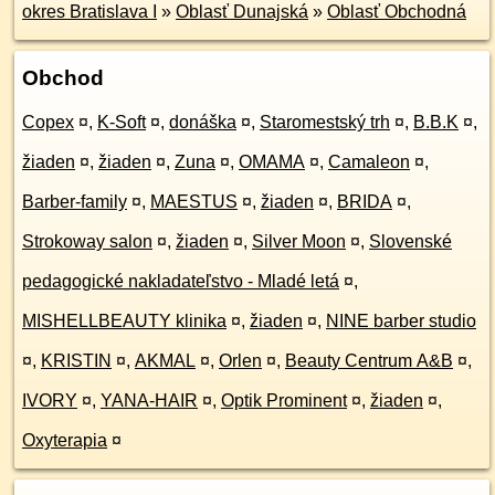
okres Bratislava I
»
Oblasť Dunajská
»
Oblasť Obchodná
Obchod
Copex
¤
,
K-Soft
¤
,
donáška
¤
,
Staromestský trh
¤
,
B.B.K
¤
,
žiaden
¤
,
žiaden
¤
,
Zuna
¤
,
OMAMA
¤
,
Camaleon
¤
,
Barber-family
¤
,
MAESTUS
¤
,
žiaden
¤
,
BRIDA
¤
,
Strokoway salon
¤
,
žiaden
¤
,
Silver Moon
¤
,
Slovenské
pedagogické nakladateľstvo - Mladé letá
¤
,
MISHELLBEAUTY klinika
¤
,
žiaden
¤
,
NINE barber studio
¤
,
KRISTIN
¤
,
AKMAL
¤
,
Orlen
¤
,
Beauty Centrum A&B
¤
,
IVORY
¤
,
YANA-HAIR
¤
,
Optik Prominent
¤
,
žiaden
¤
,
Oxyterapia
¤