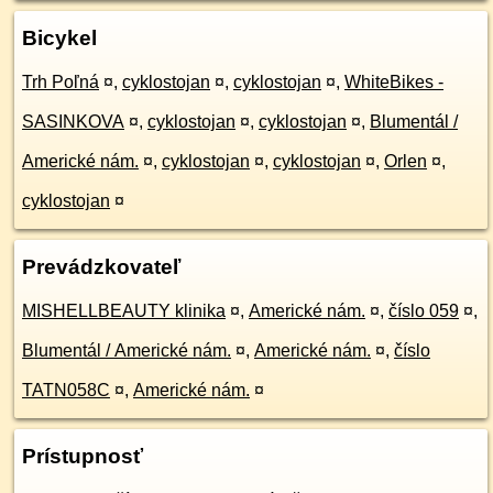
Bicykel
Trh Poľná
¤
,
cyklostojan
¤
,
cyklostojan
¤
,
WhiteBikes -
SASINKOVA
¤
,
cyklostojan
¤
,
cyklostojan
¤
,
Blumentál /
Americké nám.
¤
,
cyklostojan
¤
,
cyklostojan
¤
,
Orlen
¤
,
cyklostojan
¤
Prevádzkovateľ
MISHELLBEAUTY klinika
¤
,
Americké nám.
¤
,
číslo 059
¤
,
Blumentál / Americké nám.
¤
,
Americké nám.
¤
,
číslo
TATN058C
¤
,
Americké nám.
¤
Prístupnosť