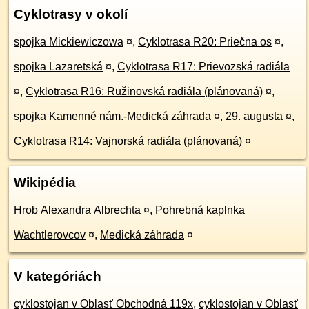
Cyklotrasy v okolí
spojka Mickiewiczowa
¤
,
Cyklotrasa R20: Priečna os
¤
,
spojka Lazaretská
¤
,
Cyklotrasa R17: Prievozská radiála
¤
,
Cyklotrasa R16: Ružinovská radiála (plánovaná)
¤
,
spojka Kamenné nám.-Medická záhrada
¤
,
29. augusta
¤
,
Cyklotrasa R14: Vajnorská radiála (plánovaná)
¤
Wikipédia
Hrob Alexandra Albrechta
¤
,
Pohrebná kaplnka
Wachtlerovcov
¤
,
Medická záhrada
¤
V kategóriách
cyklostojan v Oblasť Obchodná 119x
,
cyklostojan v Oblasť