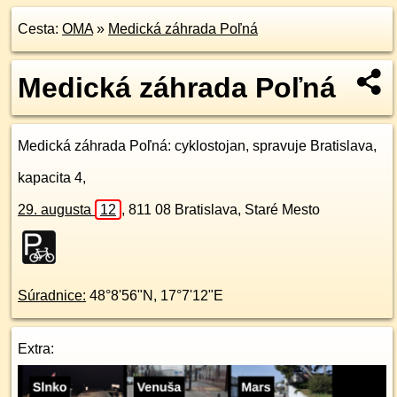
Cesta:
OMA
»
Medická záhrada Poľná
Medická záhrada Poľná
Medická záhrada Poľná
: cyklostojan, spravuje Bratislava,
kapacita 4,
29. augusta
12
,
811 08
Bratislava, Staré Mesto
Súradnice:
48°8'56"N
,
17°7'12"E
Extra: