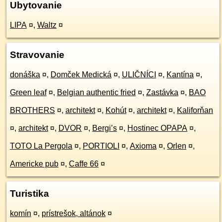
Ubytovanie
LIPA
¤
,
Waltz
¤
Stravovanie
donáška
¤
,
Domček Medická
¤
,
ULIČNÍCI
¤
,
Kantína
¤
,
Green leaf
¤
,
Belgian authentic fried
¤
,
Zastávka
¤
,
BAO
BROTHERS
¤
,
architekt
¤
,
Kohút
¤
,
architekt
¤
,
Kaliforňan
¤
,
architekt
¤
,
DVOR
¤
,
Bergi’s
¤
,
Hostinec OPAPA
¤
,
TOTO La Pergola
¤
,
PORTIOLI
¤
,
Axioma
¤
,
Orlen
¤
,
Americke pub
¤
,
Caffe 66
¤
Turistika
komín
¤
,
prístrešok, altánok
¤