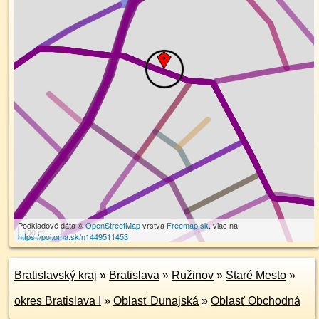
Podkladové dáta ©
OpenStreetMap
vrstva
Freemap.sk
, viac na
100 m
https://poi.oma.sk/n1449511453
Bratislavský kraj
»
Bratislava
»
Ružinov
»
Staré Mesto
»
okres Bratislava I
»
Oblasť Dunajská
»
Oblasť Obchodná