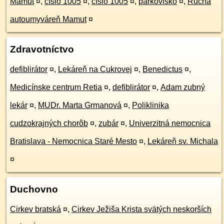
Mamut
¤
,
číslo 1005
¤
,
číslo 1005
¤
,
parkovisko
¤
,
Ručná
autoumyváreň Mamut
¤
Zdravotníctvo
defiblirátor
¤
,
Lekáreň na Cukrovej
¤
,
Benedictus
¤
,
Medicínske centrum Retia
¤
,
defiblirátor
¤
,
Adam zubný
lekár
¤
,
MUDr. Marta Grmanová
¤
,
Poliklinika
cudzokrajných chorôb
¤
,
zubár
¤
,
Univerzitná nemocnica
Bratislava - Nemocnica Staré Mesto
¤
,
Lekáreň sv. Michala
¤
Duchovno
Cirkev bratská
¤
,
Cirkev Ježiša Krista svätých neskorších