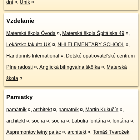
dní
¤
,
Únik
¤
Vzdelanie
Materská škola Óvoda
¤
,
Materská škola Špitálska 49
¤
,
Lekárska fakulta UK
¤
,
NHI ELEMENTARY SCHOOL
¤
,
Handprints International
¤
,
Detské opatrovateľské centrum
Plné radosti
¤
,
Anglická bilingválna škôlka
¤
,
Materská
škola
¤
Pamiatky
pamätník
¤
,
architekt
¤
,
pamätník
¤
,
Martin Kukučín
¤
,
architekt
¤
,
socha
¤
,
socha
¤
,
Labutia fontána
¤
,
fontána
¤
,
Aspremontov letný palác
¤
,
architekt
¤
,
Tomáš Tvarožek,