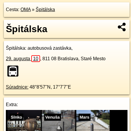
Cesta:
OMA
»
Špitálska
Špitálska
Špitálska
: autobusová zastávka,
29. augusta
10
,
811 08
Bratislava, Staré Mesto
Súradnice:
48°8'57"N
,
17°7'7"E
Extra: