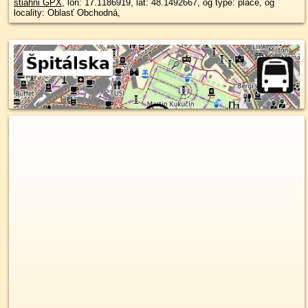
stiahni GPX
, lon: 17.1186919, lat: 48.1492667, og type: place, og
locality: Oblasť Obchodná,