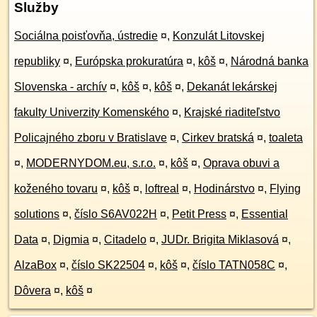
Služby
Sociálna poisťovňa, ústredie
¤
,
Konzulát Litovskej
republiky
¤
,
Európska prokuratúra
¤
,
kôš
¤
,
Národná banka
Slovenska - archív
¤
,
kôš
¤
,
kôš
¤
,
Dekanát lekárskej
fakulty Univerzity Komenského
¤
,
Krajské riaditeľstvo
Policajného zboru v Bratislave
¤
,
Cirkev bratská
¤
,
toaleta
¤
,
MODERNYDOM.eu, s.r.o.
¤
,
kôš
¤
,
Oprava obuvi a
koženého tovaru
¤
,
kôš
¤
,
loftreal
¤
,
Hodinárstvo
¤
,
Flying
solutions
¤
,
číslo S6AV022H
¤
,
Petit Press
¤
,
Essential
Data
¤
,
Digmia
¤
,
Citadelo
¤
,
JUDr. Brigita Miklasová
¤
,
AlzaBox
¤
,
číslo SK22504
¤
,
kôš
¤
,
číslo TATN058C
¤
,
Dôvera
¤
,
kôš
¤