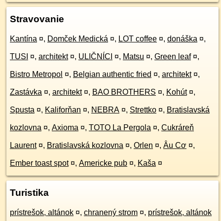
Stravovanie
Kantína
¤
,
Domček Medická
¤
,
LOT coffee
¤
,
donáška
¤
,
TUSI
¤
,
architekt
¤
,
ULIČNÍCI
¤
,
Matsu
¤
,
Green leaf
¤
,
Bistro Metropol
¤
,
Belgian authentic fried
¤
,
architekt
¤
,
Zastávka
¤
,
architekt
¤
,
BAO BROTHERS
¤
,
Kohút
¤
,
Spusta
¤
,
Kaliforňan
¤
,
NEBRA
¤
,
Strettko
¤
,
Bratislavská
kozlovna
¤
,
Axioma
¤
,
TOTO La Pergola
¤
,
Cukráreň
Laurent
¤
,
Bratislavská kozlovna
¤
,
Orlen
¤
,
Âu Cơ
¤
,
Ember toast spot
¤
,
Americke pub
¤
,
Kaša
¤
Turistika
prístrešok, altánok
¤
,
chranený strom
¤
,
prístrešok, altánok