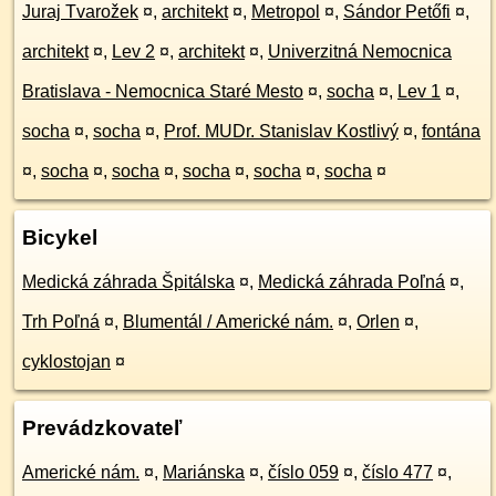
Juraj Tvarožek
¤
,
architekt
¤
,
Metropol
¤
,
Sándor Petőfi
¤
,
architekt
¤
,
Lev 2
¤
,
architekt
¤
,
Univerzitná Nemocnica
Bratislava - Nemocnica Staré Mesto
¤
,
socha
¤
,
Lev 1
¤
,
socha
¤
,
socha
¤
,
Prof. MUDr. Stanislav Kostlivý
¤
,
fontána
¤
,
socha
¤
,
socha
¤
,
socha
¤
,
socha
¤
,
socha
¤
Bicykel
Medická záhrada Špitálska
¤
,
Medická záhrada Poľná
¤
,
Trh Poľná
¤
,
Blumentál / Americké nám.
¤
,
Orlen
¤
,
cyklostojan
¤
Prevádzkovateľ
Americké nám.
¤
,
Mariánska
¤
,
číslo 059
¤
,
číslo 477
¤
,