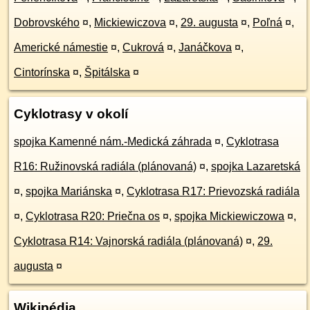
Dobrovského
¤
,
Mickiewiczova
¤
,
29. augusta
¤
,
Poľná
¤
,
Americké námestie
¤
,
Cukrová
¤
,
Janáčkova
¤
,
Cintorínska
¤
,
Špitálska
¤
Cyklotrasy v okolí
spojka Kamenné nám.-Medická záhrada
¤
,
Cyklotrasa
R16: Ružinovská radiála (plánovaná)
¤
,
spojka Lazaretská
¤
,
spojka Mariánska
¤
,
Cyklotrasa R17: Prievozská radiála
¤
,
Cyklotrasa R20: Priečna os
¤
,
spojka Mickiewiczowa
¤
,
Cyklotrasa R14: Vajnorská radiála (plánovaná)
¤
,
29.
augusta
¤
Wikipédia