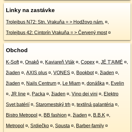
Linky na zastávke
Trolejbus N72: Stn. Vrakuňa = > Hodžovo nám.
¤
,
Trolejbus 42: Cintorín Vrakuňa = > Červený most
¤
Obchod
K-Soft
¤
,
Onakô
¤
,
Kaviareň Vták
¤
,
Copex
¤
,
JÉ T'AIMÉ
¤
,
žiaden
¤
,
AXIS plus
¤
,
VONES
¤
,
Bookbot
¤
,
žiaden
¤
,
žiaden
¤
,
Nails Centrum
¤
,
Le Miam
¤
,
donáška
¤
,
Evelin
¤
,
JR line
¤
,
Packa
¤
,
žiaden
¤
,
Vino dei vini
¤
,
Elektro
Svet batérií
¤
,
Staromestský trh
¤
,
textilná galantéria
¤
,
Bistro Metropol
¤
,
BB fashion
¤
,
žiaden
¤
,
B.B.K
¤
,
Metropol
¤
,
Srdiečko
¤
,
Spusta
¤
,
Barber-family
¤