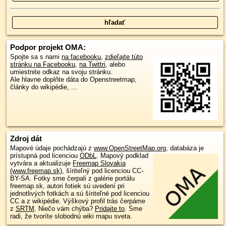
Podpor projekt OMA:
Spojte sa s nami
na facebooku
,
zdieľajte túto
stránku na Facebooku
,
na Twittri
, alebo
umiestnite odkaz na svoju stránku.
Ale hlavne doplňte dáta do Openstreetmap,
články do wikipédie, ...
Zdroj dát
Mapové údaje pochádzajú z
www.OpenStreetMap.org
, databáza je
prístupná pod licenciou
ODbL
.
Mapový podklad
vytvára a aktualizuje
Freemap Slovakia
(www.freemap.sk)
, šíriteľný pod licenciou CC-
BY-SA. Fotky sme čerpali z galérie portálu
freemap.sk, autori fotiek sú uvedení pri
jednotlivých fotkách a sú šíriteľné pod licenciou
CC a z wikipédie. Výškový profil trás čerpáme
z
SRTM
. Niečo vám chýba?
Pridajte to
. Sme
radi, že tvoríte slobodnú wiki mapu sveta.