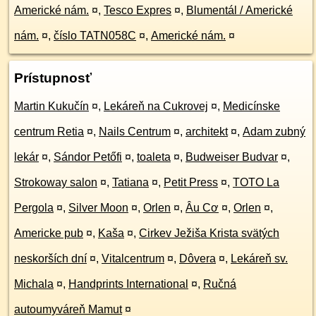
Americké nám.
¤
,
Tesco Expres
¤
,
Blumentál / Americké
nám.
¤
,
číslo TATN058C
¤
,
Americké nám.
¤
Prístupnosť
Martin Kukučín
¤
,
Lekáreň na Cukrovej
¤
,
Medicínske
centrum Retia
¤
,
Nails Centrum
¤
,
architekt
¤
,
Adam zubný
lekár
¤
,
Sándor Petőfi
¤
,
toaleta
¤
,
Budweiser Budvar
¤
,
Strokoway salon
¤
,
Tatiana
¤
,
Petit Press
¤
,
TOTO La
Pergola
¤
,
Silver Moon
¤
,
Orlen
¤
,
Âu Cơ
¤
,
Orlen
¤
,
Americke pub
¤
,
Kaša
¤
,
Cirkev Ježiša Krista svätých
neskorších dní
¤
,
Vitalcentrum
¤
,
Dôvera
¤
,
Lekáreň sv.
Michala
¤
,
Handprints International
¤
,
Ručná
autoumyváreň Mamut
¤