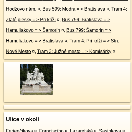
Hodžovo nám.
¤
,
Bus 599: Modra = > Bratislava
¤
,
Tram 4:
Zlaté piesky = > Pri kríži
¤
,
Bus 799: Bratislava = >
Hamuliakovo = > Šamorín
¤
,
Bus 799: Šamorín = >
Hamuliakovo = > Bratislava
¤
,
Tram 4: Pri kríži = > Stn.
Nové Mesto
¤
,
Tram 3: Južné mesto = > Komisárky
¤
Ulice v okolí
Ferienčíkova
¤
,
Francisciho
¤
,
Lazaretská
¤
,
Sasinkova
¤
,