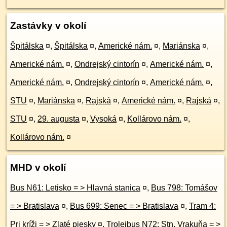
Zastávky v okolí
Špitálska
¤
,
Špitálska
¤
,
Americké nám.
¤
,
Mariánska
¤
,
Americké nám.
¤
,
Ondrejský cintorín
¤
,
Americké nám.
¤
,
Americké nám.
¤
,
Ondrejský cintorín
¤
,
Americké nám.
¤
,
STU
¤
,
Mariánska
¤
,
Rajská
¤
,
Americké nám.
¤
,
Rajská
¤
,
STU
¤
,
29. augusta
¤
,
Vysoká
¤
,
Kollárovo nám.
¤
,
Kollárovo nám.
¤
MHD v okolí
Bus N61: Letisko = > Hlavná stanica
¤
,
Bus 798: Tomášov
= > Bratislava
¤
,
Bus 699: Senec = > Bratislava
¤
,
Tram 4:
Pri kríži = > Zlaté piesky
¤
,
Trolejbus N72: Stn. Vrakuňa = >