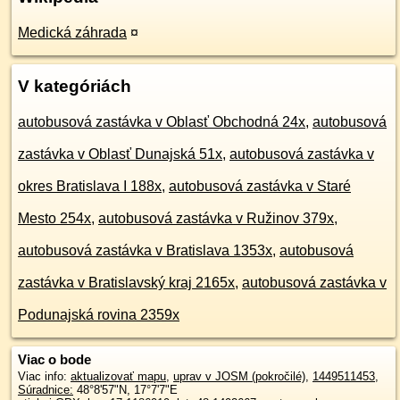
Medická záhrada
¤
V kategóriách
autobusová zastávka v Oblasť Obchodná 24x
,
autobusová
zastávka v Oblasť Dunajská 51x
,
autobusová zastávka v
okres Bratislava I 188x
,
autobusová zastávka v Staré
Mesto 254x
,
autobusová zastávka v Ružinov 379x
,
autobusová zastávka v Bratislava 1353x
,
autobusová
zastávka v Bratislavský kraj 2165x
,
autobusová zastávka v
Podunajská rovina 2359x
Viac o bode
Viac info:
aktualizovať mapu
,
uprav v JOSM (pokročilé)
,
1449511453
,
Súradnice:
48°8'57"N
,
17°7'7"E