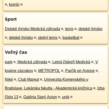
¤
,
komín
¤
šport
Detské ihrisko Medická záhrada
¤
,
tenis
¤
,
detské ihrisko
¤
,
detské ihrisko
¤
,
stolný tenis
¤
,
basketbal
¤
Voľný čas
park
¤
,
Medická záhrada
¤
,
Letná čitáreň Medická
¤
,
V
krajine zázrakov
¤
,
METROPOL
¤
,
Parčík pri Avione
¤
,
Niké
¤
,
Club Mamut
¤
,
Univerzita Komenského v
Bratislave, Lekárska fakulta - Akademická knižnica
¤
,
Izba
číslo 13
¤
,
Galéria Starý Avion
¤
,
unik
¤