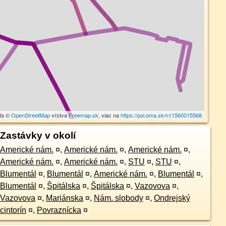
ta ©
OpenStreetMap
vrstva
Freemap.sk
, viac na
https://poi.oma.sk/n11560015568
Zastávky v okolí
Americké nám.
¤
,
Americké nám.
¤
,
Americké nám.
¤
,
Americké nám.
¤
,
Americké nám.
¤
,
STU
¤
,
STU
¤
,
Blumentál
¤
,
Blumentál
¤
,
Americké nám.
¤
,
Blumentál
¤
,
Blumentál
¤
,
Špitálska
¤
,
Špitálska
¤
,
Vazovova
¤
,
Vazovova
¤
,
Mariánska
¤
,
Nám. slobody
¤
,
Ondrejský
cintorín
¤
,
Povraznícka
¤