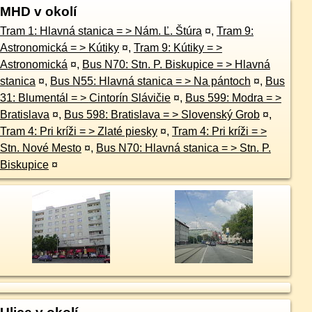
MHD v okolí
Tram 1: Hlavná stanica = > Nám. Ľ. Štúra
¤
,
Tram 9:
Astronomická = > Kútiky
¤
,
Tram 9: Kútiky = >
Astronomická
¤
,
Bus N70: Stn. P. Biskupice = > Hlavná
stanica
¤
,
Bus N55: Hlavná stanica = > Na pántoch
¤
,
Bus
31: Blumentál = > Cintorín Slávičie
¤
,
Bus 599: Modra = >
Bratislava
¤
,
Bus 598: Bratislava = > Slovenský Grob
¤
,
Tram 4: Pri kríži = > Zlaté piesky
¤
,
Tram 4: Pri kríži = >
Stn. Nové Mesto
¤
,
Bus N70: Hlavná stanica = > Stn. P.
Biskupice
¤