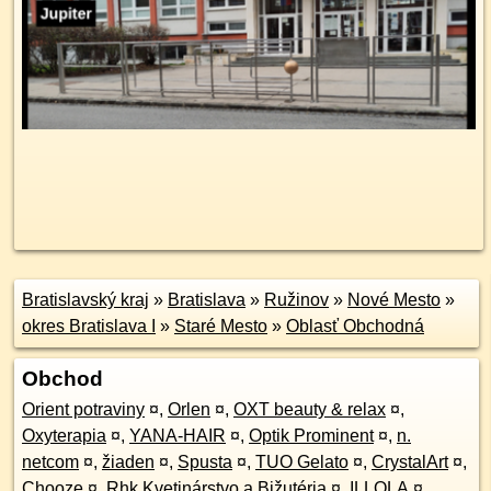
Bratislavský kraj
»
Bratislava
»
Ružinov
»
Nové Mesto
»
okres Bratislava I
»
Staré Mesto
»
Oblasť Obchodná
Obchod
Orient potraviny
¤
,
Orlen
¤
,
OXT beauty & relax
¤
,
Oxyterapia
¤
,
YANA-HAIR
¤
,
Optik Prominent
¤
,
n.
netcom
¤
,
žiaden
¤
,
Spusta
¤
,
TUO Gelato
¤
,
CrystalArt
¤
,
Chooze
¤
,
Rhk Kvetinárstvo a Bižutéria
¤
,
ILLOLA
¤
,