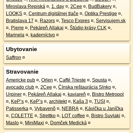
Miroslava Repiská
¤
,
1. day
¤
,
2Cee
¤
,
BudBakery
¤
,
LOOKS
¤
,
Centrum digitálnej tlače
¤
,
Optika Prestige
¤
,
Bratislava 17
¤
,
Razors
¤
,
Tesco Expres
¤
,
Servisujem.sk
¤
,
Pierre
¤
,
Pekáreň Allakaj
¤
,
Štúdio krásy CLK
¤
,
Marinela
¤
,
kaderníctvo
¤
Ubytovanie
Saffron
¤
Stravovanie
Americke pub
¤
,
Orlen
¤
,
Caffé Trieste
¤
,
Spusta
¤
,
avocado club
¤
,
2Cee
¤
,
Čínska reštaurácia Slnko
¤
,
Urpiner
¤
,
Pekáreň Allakaj
¤
,
kaviareň
¤
,
Bistro Metropol
¤
,
KeP’s
¤
,
KeP’s
¤
,
architekt
¤
,
Kaša 3
¤
,
TUSI
¤
,
Patisserka
¤
,
Vybavenô
¤
,
NEBRA
¤
,
Kávička u Janíčka
¤
,
COLETTE
¤
,
Strettko
¤
,
LOT coffee
¤
,
Bistro Suvlaki
¤
,
Maslo
¤
,
MiniMaxi
¤
,
Domček Medická
¤