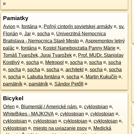
¤
Pamiatky
Avion
¤
,
fontána
¤
,
Poľný cintorín sovietskej armády
¤
,
sv.
Florián
¤
,
Jar
¤
,
socha
¤
,
Univerzitná Nemocnica
Bratislava - Nemocnica Staré Mesto
¤
,
Aspremontov letný
palác
¤
,
fontána
¤
,
Kostol Nanebovzatia Panny Márie
¤
,
Tomáš Tvarožek, Juraj Tvarožek
¤
,
Prof. MUDr. Stanislav
Kostlivý
¤
,
socha
¤
,
Metropol
¤
,
socha
¤
,
socha
¤
,
socha
¤
,
socha
¤
,
socha
¤
,
socha
¤
,
architekt
¤
,
socha
¤
,
socha
¤
,
socha
¤
,
Labutia fontána
¤
,
socha
¤
,
Martin Kukučín
¤
,
pamätník
¤
,
pamätník
¤
,
Sándor Petőfi
¤
Bicykel
Orlen
¤
,
Blumentál / Americké nám.
¤
,
cyklostojan
¤
,
WhiteBikes - MAJKOVA
¤
,
cyklostojan
¤
,
cyklostojan
¤
,
cyklostojan
¤
,
cyklostojan
¤
,
cyklostojan
¤
,
cyklostojan
¤
,
cyklostojan
¤
,
miesto na uviazanie psov
¤
,
Medická