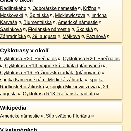
Ulice v okolí
Radlinského
¤
,
Odborárske námestie
¤
,
Krížna
¤
,
Moskovská
¤
,
Špitálska
¤
,
Mickiewiczova
¤
,
Imricha
Karvaša
¤
,
Blumentálska
¤
,
Americké námestie
¤
,
Sasinkova
¤
,
Floriánske námestie
¤
,
Školská
¤
,
Záhradnícka
¤
,
29. augusta
¤
,
Májkova
¤
,
Fazuľová
¤
Cyklotrasy v okolí
Cyklotrasa R20: Priečna os
¤
,
Cyklotrasa R20: Priečna os
¤
,
Cyklotrasa R14: Vajnorská radiála (plánovaná)
¤
,
Cyklotrasa R16: Ružinovská radiála (plánovaná)
¤
,
spojka Kamenné nám.-Medická záhrada
¤
,
spojka
Radlinského-Žilinská
¤
,
spojka Mickiewiczowa
¤
,
29.
augusta
¤
,
Cyklotrasa R13: Račianska radiála
¤
Wikipédia
Americké námestie
¤
,
Stĺp svätého Floriána
¤
V kategóriách