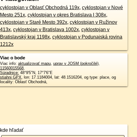
cyklostojan v Oblasť Obchodná 119x
,
cyklostojan v Nové
Mesto 251x
,
cyklostojan v okres Bratislava I 308x
,
cyklostojan v Staré Mesto 392x
,
cyklostojan v Ružinov
413x
,
cyklostojan v Bratislava 1002x
,
cyklostojan v
Bratislavský kraj 1198x
,
cyklostojan v Podunajská rovina
1212x
Viac o bode
Viac info:
aktualizovať mapu
,
uprav v JOSM (pokročilé)
,
11560015568
,
Súradnice:
48°9'5"N
,
17°7'6"E
stiahni GPX
, lon: 17.1184004, lat: 48.1516204, og type: place, og
locality: Oblasť Obchodná,
kde hľadať