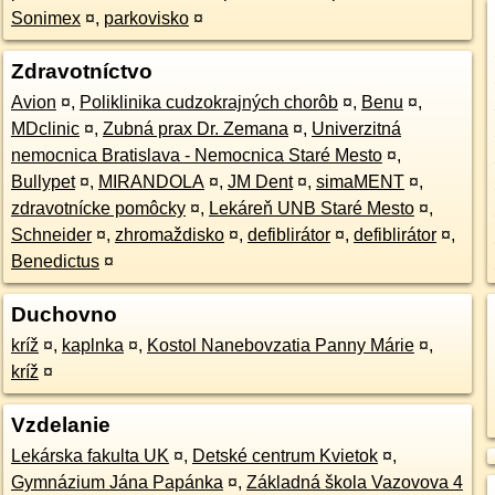
Sonimex
¤
,
parkovisko
¤
Zdravotníctvo
Avion
¤
,
Poliklinika cudzokrajných chorôb
¤
,
Benu
¤
,
MDclinic
¤
,
Zubná prax Dr. Zemana
¤
,
Univerzitná
nemocnica Bratislava - Nemocnica Staré Mesto
¤
,
Bullypet
¤
,
MIRANDOLA
¤
,
JM Dent
¤
,
simaMENT
¤
,
zdravotnícke pomôcky
¤
,
Lekáreň UNB Staré Mesto
¤
,
Schneider
¤
,
zhromaždisko
¤
,
defiblirátor
¤
,
defiblirátor
¤
,
Benedictus
¤
Duchovno
kríž
¤
,
kaplnka
¤
,
Kostol Nanebovzatia Panny Márie
¤
,
kríž
¤
Vzdelanie
Lekárska fakulta UK
¤
,
Detské centrum Kvietok
¤
,
Gymnázium Jána Papánka
¤
,
Základná škola Vazovova 4