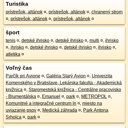
Turistika
prístrešok, altánok
¤
,
prístrešok, altánok
¤
,
chranený strom
¤
,
prístrešok, altánok
¤
,
prístrešok, altánok
¤
šport
tenis
¤
,
detské ihrisko
¤
,
detské ihrisko
¤
,
multi
¤
,
ihrisko
¤
,
ihrisko
¤
,
detské ihrisko
¤
,
detské ihrisko
¤
,
ihrisko
¤
,
atletika
¤
Voľný čas
Parčík pri Avione
¤
,
Galéria Starý Avion
¤
,
Univerzita
Komenského v Bratislave, Lekárska fakulta - Akademická
knižnica
¤
,
Staromestská knižnica - Centrálne pracovisko
- Blumentálska
¤
,
Emanuel
¤
,
park
¤
,
METROPOL
¤
,
Komunitné a integračné centrum In
¤
,
miesto na
uviazanie psov
¤
,
Medická záhrada
¤
,
Park Antona
Srholca
¤
,
park
¤