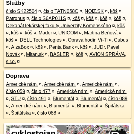
Služby
číslo SK22504
¤
,
číslo TATN058C
¤
,
NOIZ.SK
¤
,
kôš
¤
,
Patronus
¤
,
číslo S6AP011S
¤
,
kôš
¤
,
kôš
¤
,
kôš
¤
,
kôš
¤
,
Dekanát lekárskej fakulty Univerzity Komenského
¤
,
kôš
¤
,
kôš
¤
,
kôš
¤
,
Mader
¤
,
UNICOM
¤
,
Martina Beňová
¤
,
kôš
¤
,
DELL Technologies
¤
,
Oprava hodín Vi-Ti
¤
,
Cubus
¤
,
AlzaBox
¤
,
kôš
¤
,
Penta Bank
¤
,
kôš
¤
,
JUDr. Pavel
Novák
¤
,
Mitan.sk
¤
,
BASLER
¤
,
kôš
¤
,
AVION SPRÁVA,
s.r.o.
¤
Doprava
Americké nám.
¤
,
Americké nám.
¤
,
Americké nám.
¤
,
číslo 059
¤
,
číslo 477
¤
,
Americké nám.
¤
,
Americké nám.
¤
,
STU
¤
,
číslo 491
¤
,
Blumentál
¤
,
Blumentál
¤
,
číslo 089
¤
,
Americké nám.
¤
,
Blumentál
¤
,
Blumentál
¤
,
Špitálska
¤
,
Špitálska
¤
,
číslo 088
¤