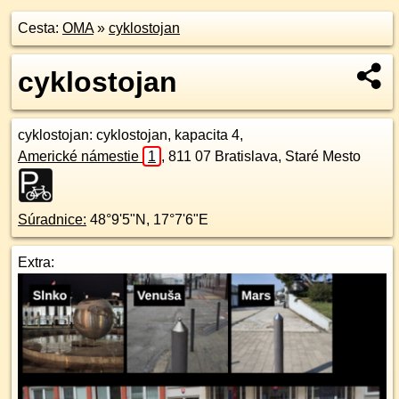
Cesta:
OMA
»
cyklostojan
cyklostojan
cyklostojan
: cyklostojan, kapacita 4,
Americké námestie
1
,
811 07
Bratislava, Staré Mesto
Súradnice:
48°9'5"N
,
17°7'6"E
Extra: