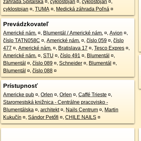
záhrada Špitálska
¤
,
cyklostojan
¤
,
cyklostojan
¤
,
cyklostojan
¤
,
TUMA
¤
,
Medická záhrada Poľná
¤
Prevádzkovateľ
Americké nám.
¤
,
Blumentál / Americké nám.
¤
,
Avion
¤
,
číslo TATN058C
¤
,
Americké nám.
¤
,
číslo 059
¤
,
číslo
477
¤
,
Americké nám.
¤
,
Bratislava 17
¤
,
Tesco Expres
¤
,
Americké nám.
¤
,
STU
¤
,
číslo 491
¤
,
Blumentál
¤
,
Blumentál
¤
,
číslo 089
¤
,
Schneider
¤
,
Blumentál
¤
,
Blumentál
¤
,
číslo 088
¤
Prístupnosť
Americke pub
¤
,
Orlen
¤
,
Orlen
¤
,
Caffé Trieste
¤
,
Staromestská knižnica - Centrálne pracovisko -
Blumentálska
¤
,
architekt
¤
,
Nails Centrum
¤
,
Martin
Kukučín
¤
,
Sándor Petőfi
¤
,
CHILE NAILS
¤