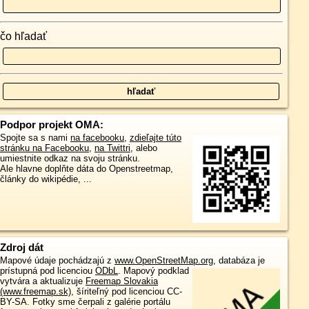
čo hľadať
Podpor projekt OMA:
Spojte sa s nami
na facebooku
,
zdieľajte túto
stránku na Facebooku
,
na Twittri
, alebo
umiestnite odkaz na svoju stránku.
Ale hlavne doplňte dáta do Openstreetmap,
články do wikipédie, ...
Zdroj dát
Mapové údaje pochádzajú z
www.OpenStreetMap.org
, databáza je
prístupná pod licenciou
ODbL
.
Mapový podklad
vytvára a aktualizuje
Freemap Slovakia
(www.freemap.sk)
, šíriteľný pod licenciou CC-
BY-SA. Fotky sme čerpali z galérie portálu