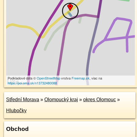
Podkladové dáta ©
OpenStreetMap
vrstva
Freemap.sk
, viac na
100 m
https://poi.oma.sk/n13732480088
Střední Morava
»
Olomoucký kraj
»
okres Olomouc
»
Hlubočky
Obchod