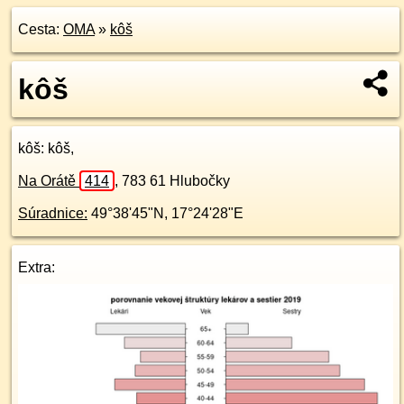
Cesta:
OMA
»
kôš
kôš
kôš
: kôš,
Na Orátě
414
,
783 61
Hlubočky
Súradnice:
49°38'45"N
,
17°24'28"E
Extra: