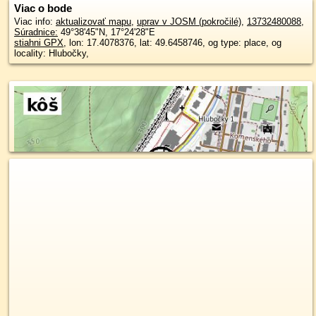
Viac o bode
Viac info:
aktualizovať mapu
,
uprav v JOSM (pokročilé)
,
13732480088
,
Súradnice:
49°38'45"N
,
17°24'28"E
stiahni GPX
, lon: 17.4078376, lat: 49.6458746, og type: place, og
locality: Hlubočky,