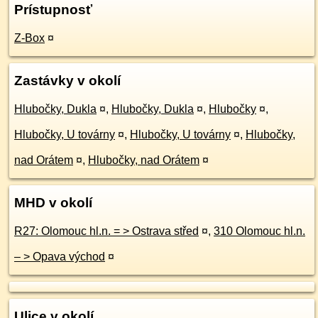
Prístupnosť
Z-Box
¤
Zastávky v okolí
Hlubočky, Dukla
¤
,
Hlubočky, Dukla
¤
,
Hlubočky
¤
,
Hlubočky, U továrny
¤
,
Hlubočky, U továrny
¤
,
Hlubočky,
nad Orátem
¤
,
Hlubočky, nad Orátem
¤
MHD v okolí
R27: Olomouc hl.n. = > Ostrava střed
¤
,
310 Olomouc hl.n.
– > Opava východ
¤
Ulice v okolí