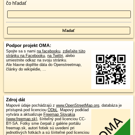
čo hľadať
Podpor projekt OMA:
Spojte sa s nami
na facebooku
,
zdieľajte túto
stránku na Facebooku
,
na Twittri
, alebo
umiestnite odkaz na svoju stránku.
Ale hlavne doplňte dáta do Openstreetmap,
články do wikipédie, ...
Zdroj dát
Mapové údaje pochádzajú z
www.OpenStreetMap.org
, databáza je
prístupná pod licenciou
ODbL
.
Mapový podklad
vytvára a aktualizuje
Freemap Slovakia
(www.freemap.sk)
, šíriteľný pod licenciou CC-
BY-SA. Fotky sme čerpali z galérie portálu
freemap.sk, autori fotiek sú uvedení pri
jednotlivých fotkách a sú šíriteľné pod licenciou