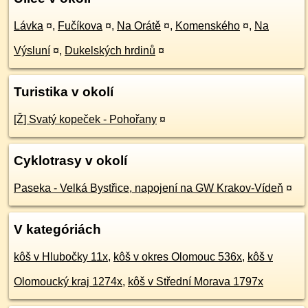
Lávka
¤
,
Fučíkova
¤
,
Na Orátě
¤
,
Komenského
¤
,
Na
Výsluní
¤
,
Dukelských hrdinů
¤
Turistika v okolí
[Ž] Svatý kopeček - Pohořany
¤
Cyklotrasy v okolí
Paseka - Velká Bystřice, napojení na GW Krakov-Vídeň
¤
V kategóriách
kôš v Hlubočky 11x
,
kôš v okres Olomouc 536x
,
kôš v
Olomoucký kraj 1274x
,
kôš v Střední Morava 1797x