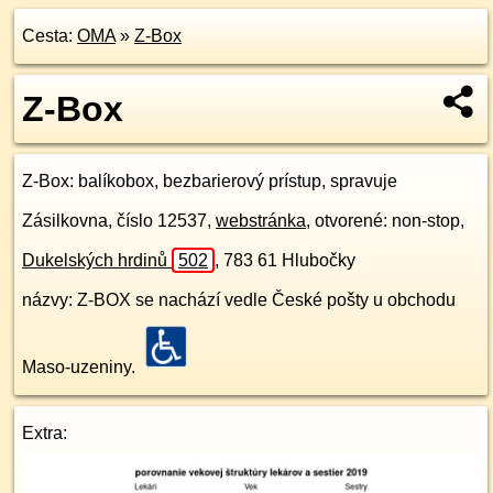
Cesta:
OMA
»
Z-Box
Z-Box
Z-Box
: balíkobox, bezbarierový prístup, spravuje
Zásilkovna, číslo 12537,
webstránka
, otvorené: non-stop,
Dukelských hrdinů
502
,
783 61
Hlubočky
názvy: Z-BOX se nachází vedle České pošty u obchodu
Maso-uzeniny.
Extra: