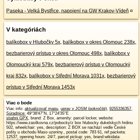
Paseka - Velká Bystřice, napojení na GW Krakov-Vídeň
¤
V kategóriách
balíkobox v Hlubočky 5x
,
balíkobox v okres Olomouc 238x
,
bezbarierový prístup v okres Olomouc 498x
,
balíkobox v
Olomoucký kraj 579x
,
bezbarierový prístup v Olomoucký
kraj 832x
,
balíkobox v Střední Morava 1031x
,
bezbarierový
prístup v Střední Morava 1453x
Viac o bode
Viac info:
aktualizovať mapu
,
uprav v JOSM (pokročilé)
,
9255336357
,
Súradnice:
49°38'47"N
,
17°24'35"E
stiahni GPX
, brand: Z Box, amenity: parcel locker, website:
https://www.zasilkovna.cz/pobocky/z box hlubocky dukelskych hrdinu
502, wheelchair: yes, description: Z BOX se nachází vedle České
pošty u obchodu Maso uzeniny., postal code: 783 61, ref:packeta:
12537, opening hours: 24/7, parcel pickup: yes, brand:wikidata: