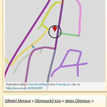
Podkladové dáta ©
OpenStreetMap
vrstva
Freemap.sk
, viac na
100 m
https://poi.oma.sk/n9255336357
Střední Morava
»
Olomoucký kraj
»
okres Olomouc
»