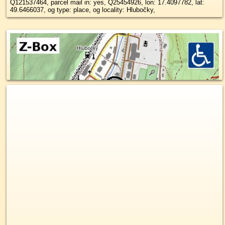
Q121537464, parcel mail in: yes, Q25454926, lon: 17.4097782, lat:
49.6466037, og type: place, og locality: Hlubočky,