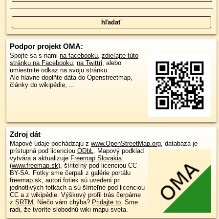
Podpor projekt OMA:
Spojte sa s nami
na facebooku
,
zdieľajte túto
stránku na Facebooku
,
na Twittri
, alebo
umiestnite odkaz na svoju stránku.
Ale hlavne doplňte dáta do Openstreetmap,
články do wikipédie, ...
Zdroj dát
Mapové údaje pochádzajú z
www.OpenStreetMap.org
, databáza je
prístupná pod licenciou
ODbL
.
Mapový podklad
vytvára a aktualizuje
Freemap Slovakia
(www.freemap.sk)
, šíriteľný pod licenciou CC-
BY-SA. Fotky sme čerpali z galérie portálu
freemap.sk, autori fotiek sú uvedení pri
jednotlivých fotkách a sú šíriteľné pod licenciou
CC a z wikipédie. Výškový profil trás čerpáme
z
SRTM
. Niečo vám chýba?
Pridajte to
. Sme
radi, že tvoríte slobodnú wiki mapu sveta.