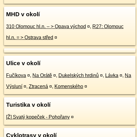
MHD v okolí
310 Olomouc hl.n. – > Opava východ
¤
,
R27: Olomouc
hl.n. = > Ostrava střed
¤
Ulice v okolí
Fučíkova
¤
,
Na Orátě
¤
,
Dukelských hrdinů
¤
,
Lávka
¤
,
Na
Výsluní
¤
,
Ztracená
¤
,
Komenského
¤
Turistika v okolí
[Ž] Svatý kopeček - Pohořany
¤
Cyklotrasy v okolí