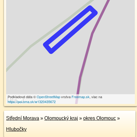
Podkladové dáta ©
OpenStreetMap
vrstva
Freemap.sk
, viac na
10 m
https://poi.oma.sk/w1320435672
Střední Morava
»
Olomoucký kraj
»
okres Olomouc
»
Hlubočky