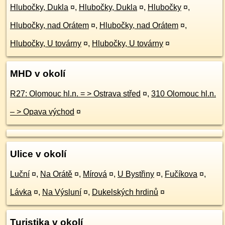
Hlubočky, Dukla
¤
,
Hlubočky, Dukla
¤
,
Hlubočky
¤
,
Hlubočky, nad Orátem
¤
,
Hlubočky, nad Orátem
¤
,
Hlubočky, U továrny
¤
,
Hlubočky, U továrny
¤
MHD v okolí
R27: Olomouc hl.n. = > Ostrava střed
¤
,
310 Olomouc hl.n.
– > Opava východ
¤
Ulice v okolí
Luční
¤
,
Na Orátě
¤
,
Mírová
¤
,
U Bystřiny
¤
,
Fučíkova
¤
,
Lávka
¤
,
Na Výsluní
¤
,
Dukelských hrdinů
¤
Turistika v okolí