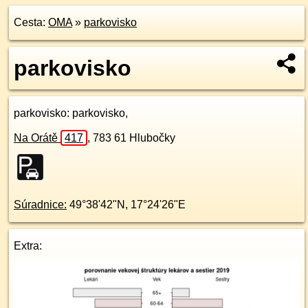
Cesta:
OMA
»
parkovisko
parkovisko
parkovisko
: parkovisko,
Na Orátě
417
,
783 61
Hlubočky
Súradnice:
49°38'42"N
,
17°24'26"E
Extra: