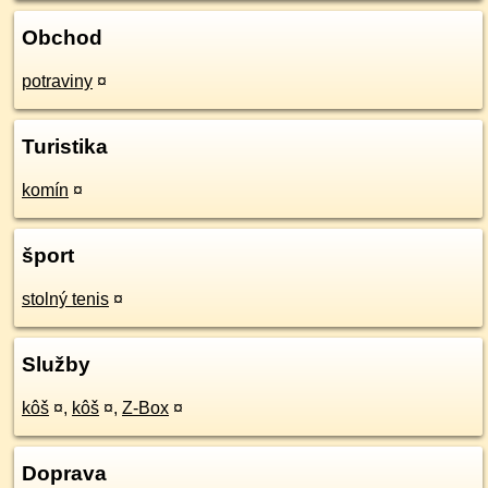
Obchod
potraviny
¤
Turistika
komín
¤
šport
stolný tenis
¤
Služby
kôš
¤
,
kôš
¤
,
Z-Box
¤
Doprava