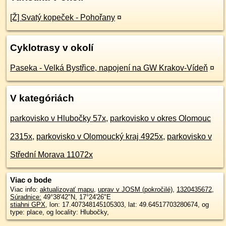
[Ž] Svatý kopeček - Pohořany
¤
Cyklotrasy v okolí
Paseka - Velká Bystřice, napojení na GW Krakov-Vídeň
¤
V kategóriách
parkovisko v Hlubočky 57x
,
parkovisko v okres Olomouc
2315x
,
parkovisko v Olomoucký kraj 4925x
,
parkovisko v
Střední Morava 11072x
Viac o bode
Viac info:
aktualizovať mapu
,
uprav v JOSM (pokročilé)
,
1320435672
,
Súradnice:
49°38'42"N
,
17°24'26"E
stiahni GPX
, lon: 17.407348145105303, lat: 49.64517703280674, og
type: place, og locality: Hlubočky,