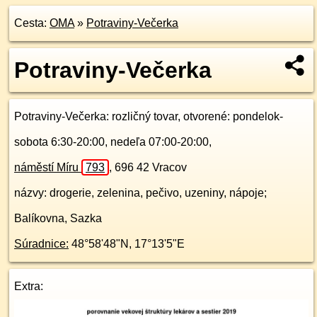
Cesta:
OMA
»
Potraviny-Večerka
Potraviny-Večerka
Potraviny-Večerka
: rozličný tovar, otvorené: pondelok-
sobota 6:30-20:00, nedeľa 07:00-20:00,
náměstí Míru
793
,
696 42
Vracov
názvy: drogerie, zelenina, pečivo, uzeniny, nápoje;
Balíkovna, Sazka
Súradnice:
48°58'48"N
,
17°13'5"E
Extra: