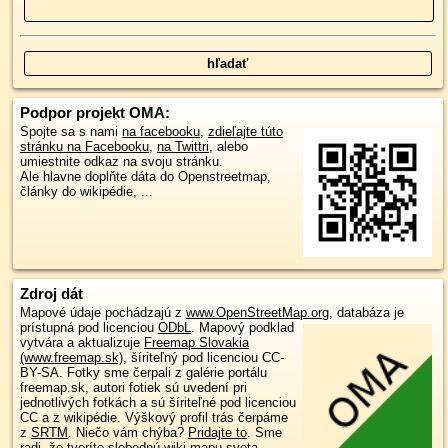
Podpor projekt OMA:
Spojte sa s nami
na facebooku
,
zdieľajte túto
stránku na Facebooku
,
na Twittri
, alebo
umiestnite odkaz na svoju stránku.
Ale hlavne doplňte dáta do Openstreetmap,
články do wikipédie, ...
Zdroj dát
Mapové údaje pochádzajú z
www.OpenStreetMap.org
, databáza je
prístupná pod licenciou
ODbL
.
Mapový podklad
vytvára a aktualizuje
Freemap Slovakia
(www.freemap.sk)
, šíriteľný pod licenciou CC-
BY-SA. Fotky sme čerpali z galérie portálu
freemap.sk, autori fotiek sú uvedení pri
jednotlivých fotkách a sú šíriteľné pod licenciou
CC a z wikipédie. Výškový profil trás čerpáme
z
SRTM
. Niečo vám chýba?
Pridajte to
. Sme
radi, že tvoríte slobodnú wiki mapu sveta.