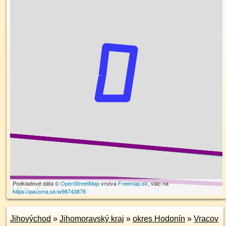
Podkladové dáta ©
OpenStreetMap
vrstva
Freemap.sk
, viac na
10 m
https://poi.oma.sk/w98743878
Jihovýchod
»
Jihomoravský kraj
»
okres Hodonín
»
Vracov