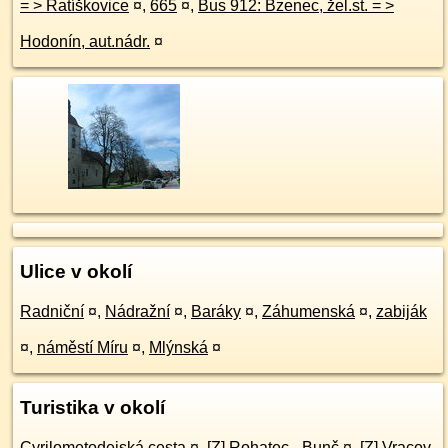
= > Ratíškovice
¤
,
665
¤
,
Bus 912: Bzenec, žel.st. = >
Hodonín, aut.nádr.
¤
Ulice v okolí
Radniční
¤
,
Nádražní
¤
,
Baráky
¤
,
Záhumenská
¤
,
zabiják
¤
,
náměstí Míru
¤
,
Mlýnská
¤
Turistika v okolí
Cyrilometodejská cesta
¤
,
[Z] Rohatec - Bunč
¤
,
[Z] Vracov