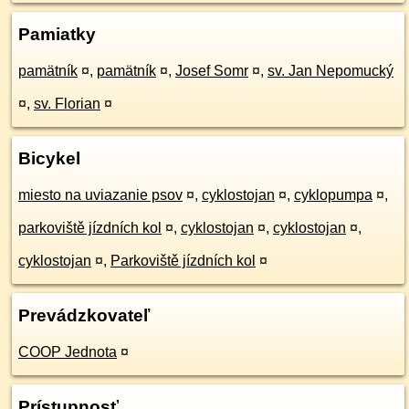
Pamiatky
pamätník
¤
,
pamätník
¤
,
Josef Somr
¤
,
sv. Jan Nepomucký
¤
,
sv. Florian
¤
Bicykel
miesto na uviazanie psov
¤
,
cyklostojan
¤
,
cyklopumpa
¤
,
parkoviště jízdních kol
¤
,
cyklostojan
¤
,
cyklostojan
¤
,
cyklostojan
¤
,
Parkoviště jízdních kol
¤
Prevádzkovateľ
COOP Jednota
¤
Prístupnosť