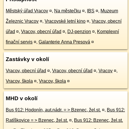
Městský úřad Vracov
¤
,
Na městečku
¤
,
IBS
¤
,
Muzeum
Železnic Vracov
¤
,
Vracovské letní kino
¤
,
Vracov, obecní
úřad
¤
,
Vracov, obecní úřad
¤
,
DJ-penzion
¤
,
Komplexní
finační servis
¤
,
Galanterie Anna Presová
¤
Zastávky v okolí
Vracov, obecní úřad
¤
,
Vracov, obecní úřad
¤
,
Vracov
¤
,
Vracov, škola
¤
,
Vracov, škola
¤
MHD v okolí
Bus 912: Hodonín, aut.nádr. = > Bzenec, žel.st.
¤
,
Bus 912:
Ratíškovice = > Bzenec, žel.st.
¤
,
Bus 912: Bzenec, žel.st.