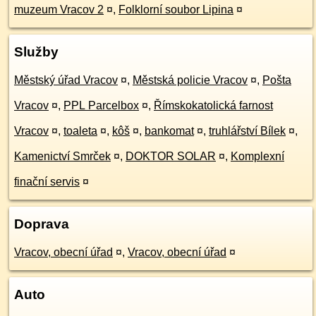
muzeum Vracov 2
¤
,
Folklorní soubor Lipina
¤
Služby
Městský úřad Vracov
¤
,
Městská policie Vracov
¤
,
Pošta
Vracov
¤
,
PPL Parcelbox
¤
,
Římskokatolická farnost
Vracov
¤
,
toaleta
¤
,
kôš
¤
,
bankomat
¤
,
truhlářství Bílek
¤
,
Kamenictví Smrček
¤
,
DOKTOR SOLAR
¤
,
Komplexní
finační servis
¤
Doprava
Vracov, obecní úřad
¤
,
Vracov, obecní úřad
¤
Auto