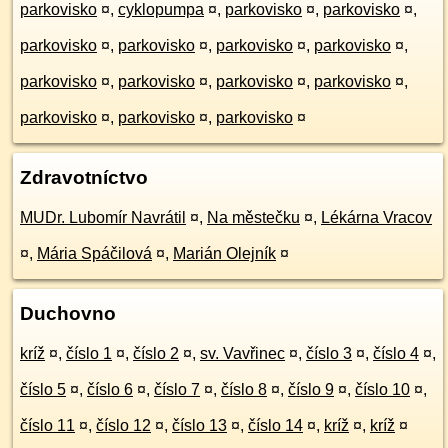
parkovisko
¤
,
cyklopumpa
¤
,
parkovisko
¤
,
parkovisko
¤
,
parkovisko
¤
,
parkovisko
¤
,
parkovisko
¤
,
parkovisko
¤
,
parkovisko
¤
,
parkovisko
¤
,
parkovisko
¤
,
parkovisko
¤
,
parkovisko
¤
,
parkovisko
¤
,
parkovisko
¤
Zdravotníctvo
MUDr. Lubomír Navrátil
¤
,
Na městečku
¤
,
Lékárna Vracov
¤
,
Mária Spáčilová
¤
,
Marián Olejník
¤
Duchovno
kríž
¤
,
číslo 1
¤
,
číslo 2
¤
,
sv. Vavřinec
¤
,
číslo 3
¤
,
číslo 4
¤
,
číslo 5
¤
,
číslo 6
¤
,
číslo 7
¤
,
číslo 8
¤
,
číslo 9
¤
,
číslo 10
¤
,
číslo 11
¤
,
číslo 12
¤
,
číslo 13
¤
,
číslo 14
¤
,
kríž
¤
,
kríž
¤