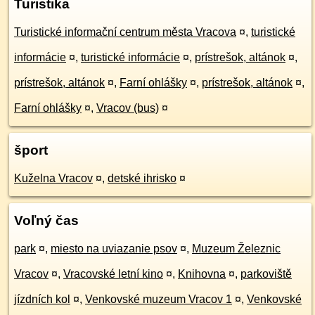
Turistika
Turistické informační centrum města Vracova
¤
,
turistické
informácie
¤
,
turistické informácie
¤
,
prístrešok, altánok
¤
,
prístrešok, altánok
¤
,
Farní ohlášky
¤
,
prístrešok, altánok
¤
,
Farní ohlášky
¤
,
Vracov (bus)
¤
šport
Kuželna Vracov
¤
,
detské ihrisko
¤
Voľný čas
park
¤
,
miesto na uviazanie psov
¤
,
Muzeum Železnic
Vracov
¤
,
Vracovské letní kino
¤
,
Knihovna
¤
,
parkoviště
jízdních kol
¤
,
Venkovské muzeum Vracov 1
¤
,
Venkovské