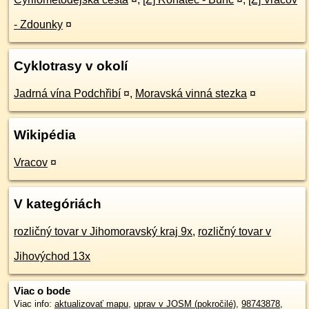
- Zdounky
¤
Cyklotrasy v okolí
Jadrná vína Podchřibí
¤
,
Moravská vinná stezka
¤
Wikipédia
Vracov
¤
V kategóriách
rozličný tovar v Jihomoravský kraj 9x
,
rozličný tovar v
Jihovýchod 13x
Viac o bode
Viac info:
aktualizovať mapu
,
uprav v JOSM (pokročilé)
,
98743878
,