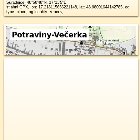
Súradnice:
48°58'48"N
,
17°13'5"E
stiahni GPX
, lon: 17.218115656221148, lat: 48.98001644142785, og
type: place, og locality: Vracov,