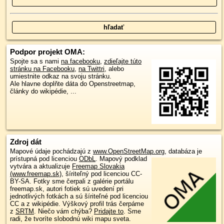
Podpor projekt OMA:
Spojte sa s nami
na facebooku
,
zdieľajte túto
stránku na Facebooku
,
na Twittri
, alebo
umiestnite odkaz na svoju stránku.
Ale hlavne doplňte dáta do Openstreetmap,
články do wikipédie, ...
Zdroj dát
Mapové údaje pochádzajú z
www.OpenStreetMap.org
, databáza je
prístupná pod licenciou
ODbL
.
Mapový podklad
vytvára a aktualizuje
Freemap Slovakia
(www.freemap.sk)
, šíriteľný pod licenciou CC-
BY-SA. Fotky sme čerpali z galérie portálu
freemap.sk, autori fotiek sú uvedení pri
jednotlivých fotkách a sú šíriteľné pod licenciou
CC a z wikipédie. Výškový profil trás čerpáme
z
SRTM
. Niečo vám chýba?
Pridajte to
. Sme
radi, že tvoríte slobodnú wiki mapu sveta.