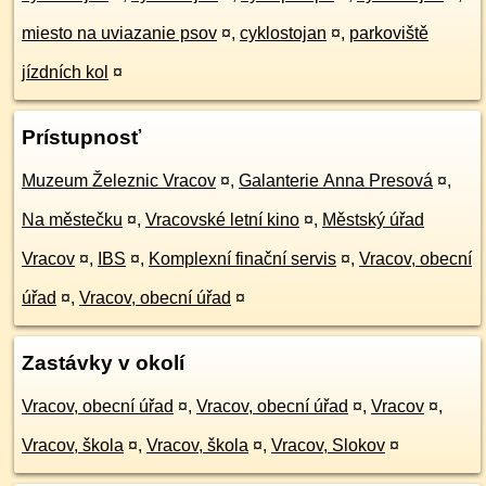
miesto na uviazanie psov
¤
,
cyklostojan
¤
,
parkoviště
jízdních kol
¤
Prístupnosť
Muzeum Železnic Vracov
¤
,
Galanterie Anna Presová
¤
,
Na městečku
¤
,
Vracovské letní kino
¤
,
Městský úřad
Vracov
¤
,
IBS
¤
,
Komplexní finační servis
¤
,
Vracov, obecní
úřad
¤
,
Vracov, obecní úřad
¤
Zastávky v okolí
Vracov, obecní úřad
¤
,
Vracov, obecní úřad
¤
,
Vracov
¤
,
Vracov, škola
¤
,
Vracov, škola
¤
,
Vracov, Slokov
¤