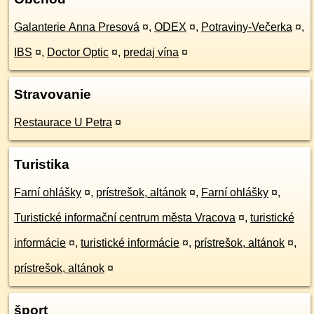
Galanterie Anna Presová
¤
,
ODEX
¤
,
Potraviny-Večerka
¤
,
IBS
¤
,
Doctor Optic
¤
,
predaj vína
¤
Stravovanie
Restaurace U Petra
¤
Turistika
Farní ohlášky
¤
,
prístrešok, altánok
¤
,
Farní ohlášky
¤
,
Turistické informační centrum města Vracova
¤
,
turistické
informácie
¤
,
turistické informácie
¤
,
prístrešok, altánok
¤
,
prístrešok, altánok
¤
šport