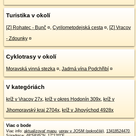
Turistika v okolí
[Z] Rohatec - Bunč
¤
,
Cyrilometodejská cesta
¤
,
[Z] Vracov
- Zdounky
¤
Cyklotrasy v okolí
Moravská vinná stezka
¤
,
Jadrná vína Podchřibí
¤
V kategóriách
kríž v Vracov 27x
,
kríž v okres Hodonín 309x
,
kríž v
Jihomoravský kraj 2704x
,
kríž v Jihovýchod 4928x
Viac o bode
Viac info:
aktualizovať mapu
,
uprav v JOSM (pokročilé)
,
13418524470
,
Súradnice:
48°58'45"N
,
17°13'0"E