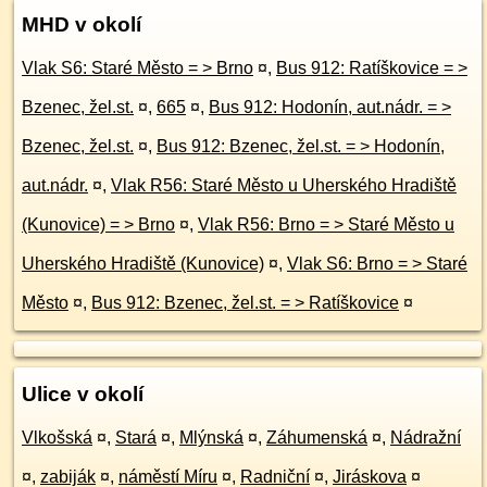
MHD v okolí
Vlak S6: Staré Město = > Brno
¤
,
Bus 912: Ratíškovice = >
Bzenec, žel.st.
¤
,
665
¤
,
Bus 912: Hodonín, aut.nádr. = >
Bzenec, žel.st.
¤
,
Bus 912: Bzenec, žel.st. = > Hodonín,
aut.nádr.
¤
,
Vlak R56: Staré Město u Uherského Hradiště
(Kunovice) = > Brno
¤
,
Vlak R56: Brno = > Staré Město u
Uherského Hradiště (Kunovice)
¤
,
Vlak S6: Brno = > Staré
Město
¤
,
Bus 912: Bzenec, žel.st. = > Ratíškovice
¤
Ulice v okolí
Vlkošská
¤
,
Stará
¤
,
Mlýnská
¤
,
Záhumenská
¤
,
Nádražní
¤
,
zabiják
¤
,
náměstí Míru
¤
,
Radniční
¤
,
Jiráskova
¤