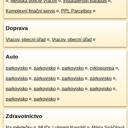
¤
,
Městská policie Vracov
¤
,
Instalatérství Barabáš
¤
,
Komplexní finační servis
¤
,
PPL Parcelbox
¤
Doprava
Vracov, obecní úřad
¤
,
Vracov, obecní úřad
¤
Auto
parkovisko
¤
,
parkovisko
¤
,
parkovisko
¤
,
cyklopumpa
¤
,
parkovisko
¤
,
parkovisko
¤
,
parkovisko
¤
,
parkovisko
¤
,
parkovisko
¤
,
parkovisko
¤
,
parkovisko
¤
,
parkovisko
¤
,
parkovisko
¤
,
parkovisko
¤
Zdravotníctvo
Na městečku
¤
,
MUDr. Lubomír Navrátil
¤
,
Mária Spáčilová