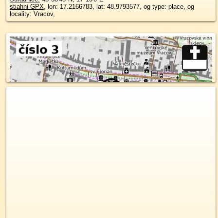
stiahni GPX
, lon: 17.2166783, lat: 48.9793577, og type: place, og
locality: Vracov,