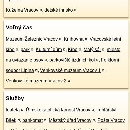
Kuželna Vracov
¤
,
detské ihrisko
¤
Voľný čas
Muzeum Železnic Vracov
¤
,
Knihovna
¤
,
Vracovské letní
kino
¤
,
park
¤
,
Kulturní dům
¤
,
Kino
¤
,
Malý sál
¤
,
miesto
na uviazanie psov
¤
,
parkoviště jízdních kol
¤
,
Folklorní
soubor Lipina
¤
,
Venkovské muzeum Vracov 1
¤
,
Venkovské muzeum Vracov 2
¤
Služby
toaleta
¤
,
Římskokatolická farnost Vracov
¤
,
truhlářství
Bílek
¤
,
bankomat
¤
,
Městský úřad Vracov
¤
,
Pošta Vracov