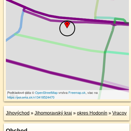
Podkladové dáta ©
OpenStreetMap
vrstva
Freemap.sk
, viac na
100 m
https://poi.oma.sk/n13418524470
Jihovýchod
»
Jihomoravský kraj
»
okres Hodonín
»
Vracov
Obchod