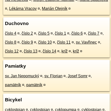
¤
,
Lékárna Vracov
¤
,
Marián Olejník
¤
Duchovno
číslo 4
¤
,
číslo 2
¤
,
číslo 5
¤
,
číslo 1
¤
,
číslo 6
¤
,
číslo 7
¤
,
číslo 8
¤
,
číslo 9
¤
,
číslo 10
¤
,
číslo 11
¤
,
sv. Vavřinec
¤
,
číslo 12
¤
,
číslo 13
¤
,
číslo 14
¤
,
kríž
¤
,
kríž
¤
Pamiatky
sv. Jan Nepomucký
¤
,
sv. Florian
¤
,
Josef Somr
¤
,
pamätník
¤
,
pamätník
¤
Bicykel
cyklostojan
¤
,
cyklostojan
¤
,
cyklopumpa
¤
,
cyklostojan
¤
,