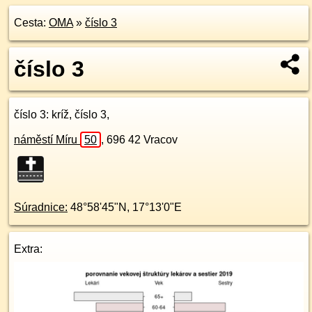
Cesta:
OMA
»
číslo 3
číslo 3
číslo 3
: kríž, číslo 3,
náměstí Míru
50
,
696 42
Vracov
Súradnice:
48°58'45"N
,
17°13'0"E
Extra: