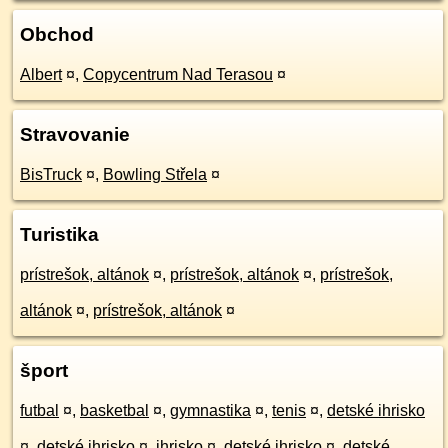
Obchod
Albert
¤
,
Copycentrum Nad Terasou
¤
Stravovanie
BisTruck
¤
,
Bowling Střela
¤
Turistika
prístrešok, altánok
¤
,
prístrešok, altánok
¤
,
prístrešok,
altánok
¤
,
prístrešok, altánok
¤
šport
futbal
¤
,
basketbal
¤
,
gymnastika
¤
,
tenis
¤
,
detské ihrisko
¤
,
detské ihrisko
¤
,
ihrisko
¤
,
detské ihrisko
¤
,
detské