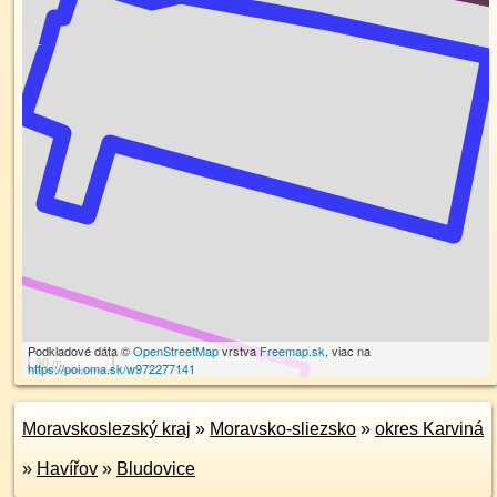
Podkladové dáta ©
OpenStreetMap
vrstva
Freemap.sk
, viac na
30 m
https://poi.oma.sk/w972277141
Moravskoslezský kraj
»
Moravsko-sliezsko
»
okres Karviná
»
Havířov
»
Bludovice