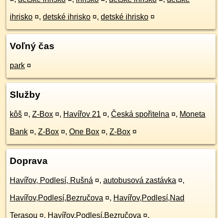
ihrisko
¤
,
detské ihrisko
¤
,
detské ihrisko
¤
Voľný čas
park
¤
Služby
kôš
¤
,
Z-Box
¤
,
Havířov 21
¤
,
Česká spořitelna
¤
,
Moneta
Bank
¤
,
Z-Box
¤
,
One Box
¤
,
Z-Box
¤
Doprava
Havířov, Podlesí, Rušná
¤
,
autobusová zastávka
¤
,
Havířov,Podlesí,Bezručova
¤
,
Havířov,Podlesí,Nad
Terasou
¤
,
Havířov,Podlesí,Bezručova
¤
,