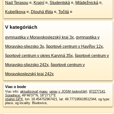
Nad Terasou
¤
,
Krajní
¤
,
Studentská
¤
,
Mládežnická
¤
,
Kubelíkova
¤
,
Dlouhá třída
¤
,
Točitá
¤
V kategóriách
gymnastika v Moravskoslezský kraj 3x
,
gymnastika v
Moravsko-sliezsko 3x
,
športové centrum v Havířov 12x
,
športové centrum v okres Karviná 35x
,
športové centrum v
Moravsko-sliezsko 242x
,
športové centrum v
Moravskoslezský kraj 242x
Viac o bode
Viac info:
aktualizovať mapu
,
uprav v JOSM (pokročilé)
,
972277141
,
Súradnice:
49°46'37"N
,
18°27'17"E
stiahni GPX
, lon: 18.454752967421, lat: 49.777195618512344, og type:
place, og locality: Bludovice,