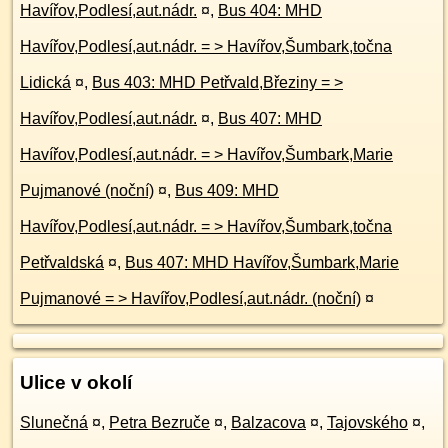
Havířov,Podlesí,aut.nádr.
¤
,
Bus 404: MHD
Havířov,Podlesí,aut.nádr. = > Havířov,Šumbark,točna
Lidická
¤
,
Bus 403: MHD Petřvald,Březiny = >
Havířov,Podlesí,aut.nádr.
¤
,
Bus 407: MHD
Havířov,Podlesí,aut.nádr. = > Havířov,Šumbark,Marie
Pujmanové (noční)
¤
,
Bus 409: MHD
Havířov,Podlesí,aut.nádr. = > Havířov,Šumbark,točna
Petřvaldská
¤
,
Bus 407: MHD Havířov,Šumbark,Marie
Pujmanové = > Havířov,Podlesí,aut.nádr. (noční)
¤
Ulice v okolí
Slunečná
¤
,
Petra Bezruče
¤
,
Balzacova
¤
,
Tajovského
¤
,