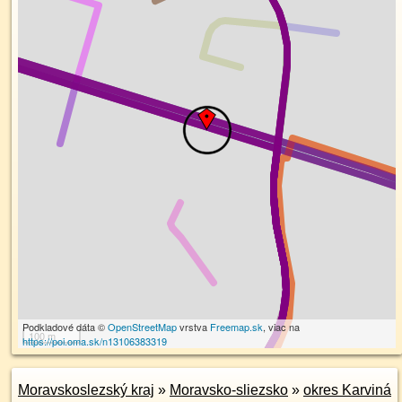
Podkladové dáta ©
OpenStreetMap
vrstva
Freemap.sk
, viac na
100 m
https://poi.oma.sk/n13106383319
Moravskoslezský kraj
»
Moravsko-sliezsko
»
okres Karviná