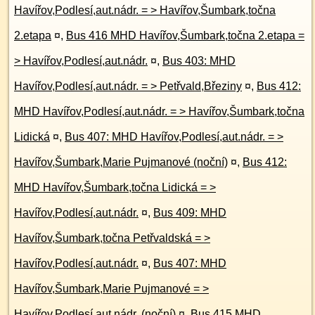
Havířov,Podlesí,aut.nádr. = > Havířov,Šumbark,točna
2.etapa
¤
,
Bus 416 MHD Havířov,Šumbark,točna 2.etapa =
> Havířov,Podlesí,aut.nádr.
¤
,
Bus 403: MHD
Havířov,Podlesí,aut.nádr. = > Petřvald,Březiny
¤
,
Bus 412:
MHD Havířov,Podlesí,aut.nádr. = > Havířov,Šumbark,točna
Lidická
¤
,
Bus 407: MHD Havířov,Podlesí,aut.nádr. = >
Havířov,Šumbark,Marie Pujmanové (noční)
¤
,
Bus 412:
MHD Havířov,Šumbark,točna Lidická = >
Havířov,Podlesí,aut.nádr.
¤
,
Bus 409: MHD
Havířov,Šumbark,točna Petřvaldská = >
Havířov,Podlesí,aut.nádr.
¤
,
Bus 407: MHD
Havířov,Šumbark,Marie Pujmanové = >
Havířov,Podlesí,aut.nádr. (noční)
¤
,
Bus 415 MHD