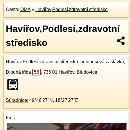
Cesta:
OMA
»
Havířov,Podlesí,zdravotní středisko
Havířov,Podlesí,zdravotní
středisko
Havířov,Podlesí,zdravotní středisko
: autobusová zastávka,
Dlouhá třída
56
,
736 01
Havířov, Bludovice
Súradnice:
49°46'27"N
,
18°27'27"E
Extra: