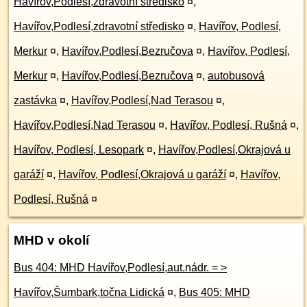
Havířov,Podlesí,zdravotní středisko
¤
,
Havířov,Podlesí,zdravotní středisko
¤
,
Havířov, Podlesí,
Merkur
¤
,
Havířov,Podlesí,Bezručova
¤
,
Havířov, Podlesí,
Merkur
¤
,
Havířov,Podlesí,Bezručova
¤
,
autobusová
zastávka
¤
,
Havířov,Podlesí,Nad Terasou
¤
,
Havířov,Podlesí,Nad Terasou
¤
,
Havířov, Podlesí, Rušná
¤
,
Havířov, Podlesí, Lesopark
¤
,
Havířov,Podlesí,Okrajová u
garáží
¤
,
Havířov, Podlesí,Okrajová u garáží
¤
,
Havířov,
Podlesí, Rušná
¤
MHD v okolí
Bus 404: MHD Havířov,Podlesí,aut.nádr. = >
Havířov,Šumbark,točna Lidická
¤
,
Bus 405: MHD