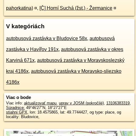
pahorkatina)
¤
,
[Č] Horní Suchá (žst.) - Žermanice
¤
V kategóriách
autobusová zastávka v Bludovice 58x
,
autobusová
zastávka v Havířov 191x
,
autobusová zastávka v okres
Karviná 671x
,
autobusová zastávka v Moravskoslezský
kraj 4186x
,
autobusová zastávka v Moravsko-sliezsko
4186x
Viac o bode
Viac info:
aktualizovať mapu
,
uprav v JOSM (pokročilé)
,
13106383319
,
Súradnice:
49°46'27"N
,
18°27'27"E
stiahni GPX
, lon: 18.4575865, lat: 49.7744427, og type: place, og
locality: Bludovice,