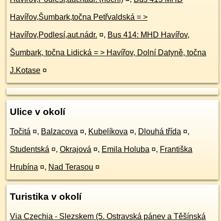
Havířov,Šumbark,točna Petřvaldská = >
Havířov,Podlesí,aut.nádr.
¤
,
Bus 414: MHD Havířov,
Šumbark, točna Lidická = > Havířov, Dolní Datyně, točna
J.Kotase
¤
Ulice v okolí
Točitá
¤
,
Balzacova
¤
,
Kubelíkova
¤
,
Dlouhá třída
¤
,
Studentská
¤
,
Okrajová
¤
,
Emila Holuba
¤
,
Františka
Hrubína
¤
,
Nad Terasou
¤
Turistika v okolí
Via Czechia - Slezskem (5. Ostravská pánev a Těšínská