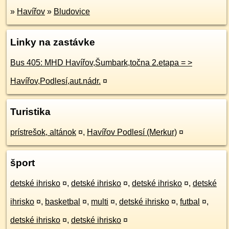
»
Havířov
»
Bludovice
Linky na zastávke
Bus 405: MHD Havířov,Šumbark,točna 2.etapa = >
Havířov,Podlesí,aut.nádr.
¤
Turistika
prístrešok, altánok
¤
,
Havířov Podlesí (Merkur)
¤
šport
detské ihrisko
¤
,
detské ihrisko
¤
,
detské ihrisko
¤
,
detské
ihrisko
¤
,
basketbal
¤
,
multi
¤
,
detské ihrisko
¤
,
futbal
¤
,
detské ihrisko
¤
,
detské ihrisko
¤