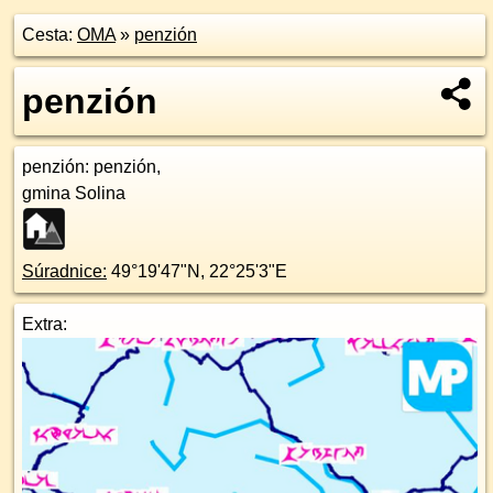
Cesta:
OMA
»
penzión
penzión
penzión
: penzión,
gmina Solina
Súradnice:
49°19'47"N
,
22°25'3"E
Extra: