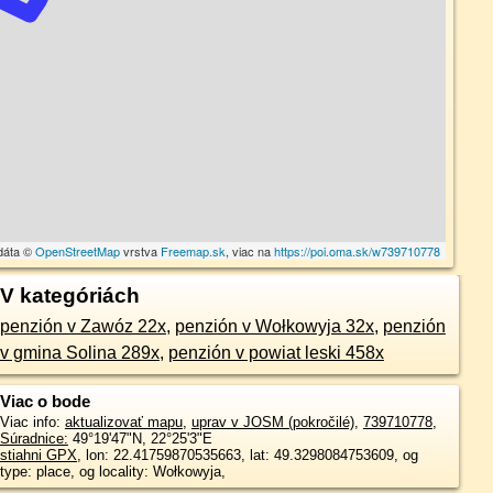
dáta ©
OpenStreetMap
vrstva
Freemap.sk
, viac na
https://poi.oma.sk/w739710778
V kategóriách
penzión v Zawóz 22x
,
penzión v Wołkowyja 32x
,
penzión
v gmina Solina 289x
,
penzión v powiat leski 458x
Viac o bode
Viac info:
aktualizovať mapu
,
uprav v JOSM (pokročilé)
,
739710778
,
Súradnice:
49°19'47"N
,
22°25'3"E
stiahni GPX
, lon: 22.41759870535663, lat: 49.3298084753609, og
type: place, og locality: Wołkowyja,