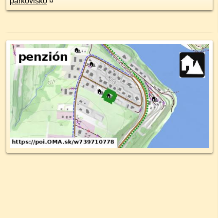
parkovisko
¤