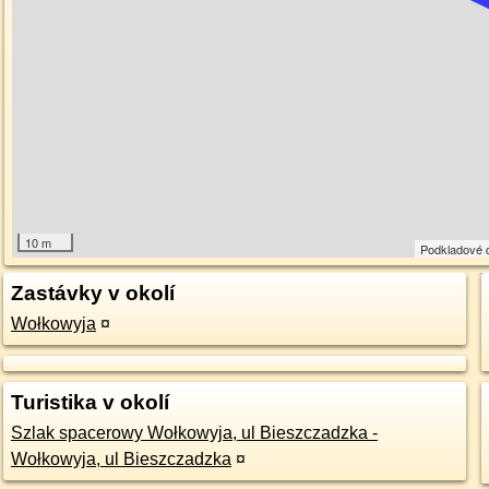
10 m
Podkladové 
Zastávky v okolí
Wołkowyja
¤
Turistika v okolí
Szlak spacerowy Wołkowyja, ul Bieszczadzka -
Wołkowyja, ul Bieszczadzka
¤