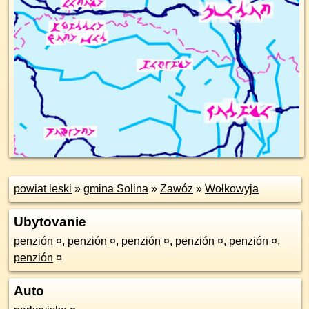
powiat leski
»
gmina Solina
»
Zawóz
»
Wołkowyja
Ubytovanie
penzión
¤
,
penzión
¤
,
penzión
¤
,
penzión
¤
,
penzión
¤
,
penzión
¤
Auto