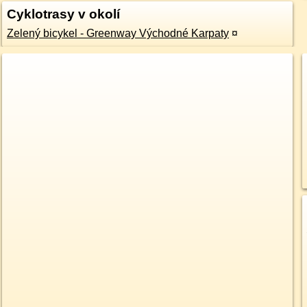
Cyklotrasy v okolí
Zelený bicykel - Greenway Východné Karpaty
¤