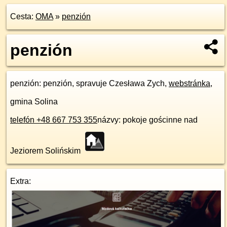
Cesta:
OMA
»
penzión
penzión
penzión
: penzión, spravuje Czesława Zych,
webstránka
,
gmina Solina
telefón +48 667 753 355
názvy: pokoje gościnne nad
Jeziorem Solińskim
Extra: