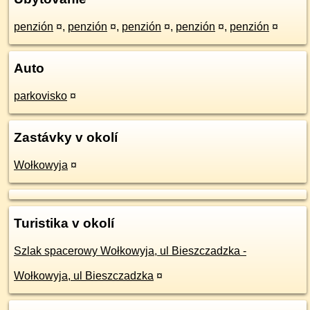
penzión
¤
,
penzión
¤
,
penzión
¤
,
penzión
¤
,
penzión
¤
Auto
parkovisko
¤
Zastávky v okolí
Wołkowyja
¤
Turistika v okolí
Szlak spacerowy Wołkowyja, ul Bieszczadzka -
Wołkowyja, ul Bieszczadzka
¤