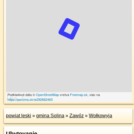
Podkladové dáta ©
OpenStreetMap
vrstva
Freemap.sk
, viac na
10 m
https://poi.oma.sk/w292662463
powiat leski
»
gmina Solina
»
Zawóz
»
Wołkowyja
Ubytovanie