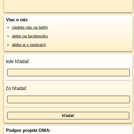
Viac o nás
nájdete nás na twittri
alebo na faceboooku
alebo aj v správach
kde hľadať
čo hľadať
Podpor projekt OMA: