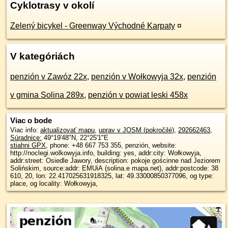
Cyklotrasy v okolí
Zelený bicykel - Greenway Východné Karpaty
¤
V kategóriách
penzión v Zawóz 22x
,
penzión v Wołkowyja 32x
,
penzión
v gmina Solina 289x
,
penzión v powiat leski 458x
Viac o bode
Viac info:
aktualizovať mapu
,
uprav v JOSM (pokročilé)
,
292662463
,
Súradnice:
49°19'48"N
,
22°25'1"E
stiahni GPX
, phone: +48 667 753 355, penzión, website:
http://noclegi.wolkowyja.info, building: yes, addr:city: Wołkowyja,
addr:street: Osiedle Jawory, description: pokoje gościnne nad Jeziorem
Solińskim, source:addr: EMUiA (solina.e mapa.net), addr:postcode: 38
610, 20, lon: 22.417025631918325, lat: 49.33000850377096, og type:
place, og locality: Wołkowyja,