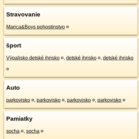
Stravovanie
Marica&Boys pohostinstvo
¤
šport
Výpalisko detské ihrisko
¤
,
detské ihrisko
¤
,
detské ihrisko
¤
Auto
parkovisko
¤
,
parkovisko
¤
,
parkovisko
¤
,
parkovisko
¤
Pamiatky
socha
¤
,
socha
¤