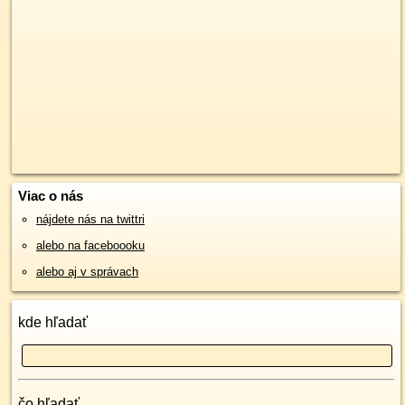
Viac o nás
nájdete nás na twittri
alebo na faceboooku
alebo aj v správach
kde hľadať
čo hľadať