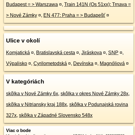
Budapest = > Warszawa
¤
,
Train 141N (Os 51xx): Trnava =
> Nové Zámky
¤
,
EN 477: Praha = > Budapešť
¤
Ulice v okolí
Komjatická
¤
,
Bratislavská cesta
¤
,
Jiráskova
¤
,
SNP
¤
,
Výpalisko
¤
,
Cyrilometodská
¤
,
Devínska
¤
,
Magnóliová
¤
V kategóriách
skôlka v Nové Zámky 6x
,
skôlka v okres Nové Zámky 28x
,
skôlka v Nitriansky kraj 188x
,
skôlka v Podunajská rovina
327x
,
skôlka v Západné Slovensko 548x
Viac o bode