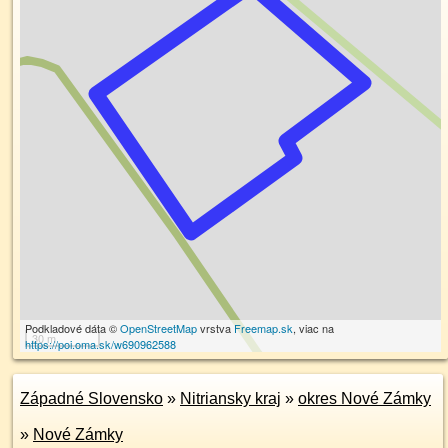
Podkladové dáta ©
OpenStreetMap
vrstva
Freemap.sk
, viac na
30 m
https://poi.oma.sk/w690962588
Západné Slovensko
»
Nitriansky kraj
»
okres Nové Zámky
»
Nové Zámky