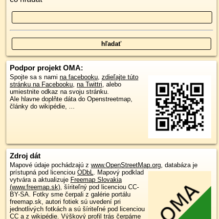
Podpor projekt OMA:
Spojte sa s nami
na facebooku
,
zdieľajte túto
stránku na Facebooku
,
na Twittri
, alebo
umiestnite odkaz na svoju stránku.
Ale hlavne doplňte dáta do Openstreetmap,
články do wikipédie, ...
Zdroj dát
Mapové údaje pochádzajú z
www.OpenStreetMap.org
, databáza je
prístupná pod licenciou
ODbL
.
Mapový podklad
vytvára a aktualizuje
Freemap Slovakia
(www.freemap.sk)
, šíriteľný pod licenciou CC-
BY-SA. Fotky sme čerpali z galérie portálu
freemap.sk, autori fotiek sú uvedení pri
jednotlivých fotkách a sú šíriteľné pod licenciou
CC a z wikipédie. Výškový profil trás čerpáme