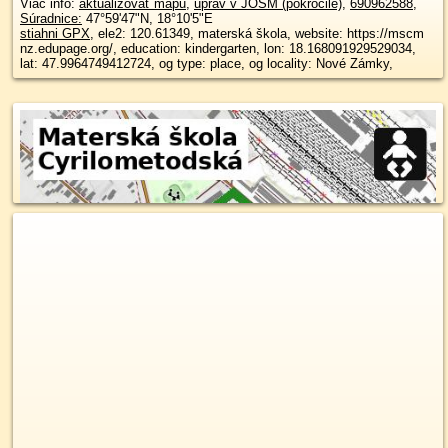
Viac info:
aktualizovať mapu
,
uprav v JOSM (pokročilé)
,
690962588
,
Súradnice:
47°59'47"N
,
18°10'5"E
stiahni GPX
, ele2: 120.61349, materská škola, website: https://mscm
nz.edupage.org/, education: kindergarten, lon: 18.168091929529034,
lat: 47.9964749412724, og type: place, og locality: Nové Zámky,