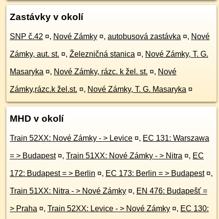
Zastávky v okolí
SNP č.42
¤
,
Nové Zámky
¤
,
autobusová zastávka
¤
,
Nové
Zámky, aut. st.
¤
,
Železničná stanica
¤
,
Nové Zámky, T. G.
Masaryka
¤
,
Nové Zámky, rázc. k žel. st.
¤
,
Nové
Zámky,rázc.k žel.st.
¤
,
Nové Zámky, T. G. Masaryka
¤
MHD v okolí
Train 52XX: Nové Zámky - > Levice
¤
,
EC 131: Warszawa
= > Budapest
¤
,
Train 51XX: Nové Zámky - > Nitra
¤
,
EC
172: Budapest = > Berlin
¤
,
EC 173: Berlin = > Budapest
¤
,
Train 51XX: Nitra - > Nové Zámky
¤
,
EN 476: Budapešť =
> Praha
¤
,
Train 52XX: Levice - > Nové Zámky
¤
,
EC 130: