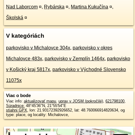
Nad Laborcom
¤
,
Rybárska
¤
,
Martina Kukučína
¤
,
Školská
¤
V kategóriách
parkovisko v Michalovce 304x
,
parkovisko v okres
Michalovce 483x
,
parkovisko v Zemplín 1464x
,
parkovisko
v Košický kraj 5817x
,
parkovisko v Východné Slovensko
11075x
Viac o bode
Viac info:
aktualizovať mapu
,
uprav v JOSM (pokročilé)
,
621798100
,
Súradnice:
48°45'36"N
,
21°55'54"E
stiahni GPX
, lon: 21.93172392926652, lat: 48.760066914820634, og
type: place, og locality: Michalovce,