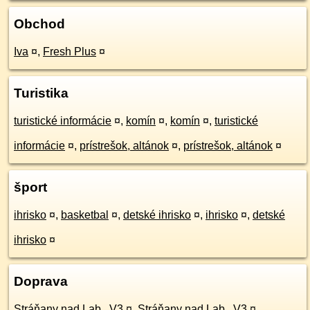
Obchod
Iva
¤
,
Fresh Plus
¤
Turistika
turistické informácie
¤
,
komín
¤
,
komín
¤
,
turistické
informácie
¤
,
prístrešok, altánok
¤
,
prístrešok, altánok
¤
šport
ihrisko
¤
,
basketbal
¤
,
detské ihrisko
¤
,
ihrisko
¤
,
detské
ihrisko
¤
Doprava
Stráňany nad Lab., V3
¤
,
Stráňany nad Lab., V3
¤