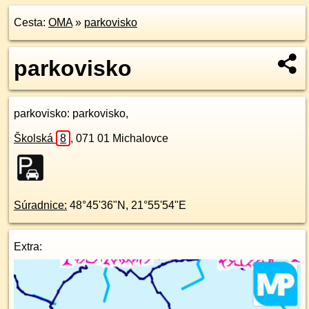
Cesta:
OMA
»
parkovisko
parkovisko
parkovisko
: parkovisko,
Školská
8
,
071 01
Michalovce
Súradnice:
48°45'36"N
,
21°55'54"E
Extra: