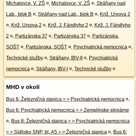
Michalovce, V. ZŠ
¤
,
Michalovce, V. ZŠ
¤
,
Stráňany nad
Lab., blok B
¤
,
Stráňany nad Lab., blok B
¤
,
Križ. Urxova 2
¤
,
Križ. Urxova 2
¤
,
Križ. J. Fándlyho 2
¤
,
Križ. J. Fándlyho
2
¤
,
Partizánska 37
¤
,
Partizánska 37
¤
,
Partizánska,
SOŠT
¤
,
Partizánska, SOŠT
¤
,
Psychiatrická nemocnica
¤
,
Technické služby
¤
,
Stráňany, IBV-II
¤
,
Psychiatrická
nemocnica
¤
,
Stráňany, IBV-I
¤
,
Technické služby
¤
MHD v okolí
Bus 6: Železničná stanica = > Psychiatrická nemocnica
¤
,
Bus 6: Psychiatrická nemocnica = > Zemplínske strojárne
¤
,
Bus 8: Železničná stanica = > Psychiatrická nemocnica
= > Sídlisko SNP, bl. A5 = > Železničná stanica
¤
,
Bus 6: