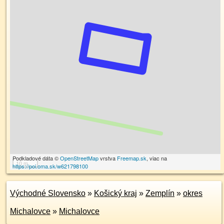
Podkladové dáta ©
OpenStreetMap
vrstva
Freemap.sk
, viac na
10 m
https://poi.oma.sk/w621798100
Východné Slovensko
»
Košický kraj
»
Zemplín
»
okres
Michalovce
»
Michalovce