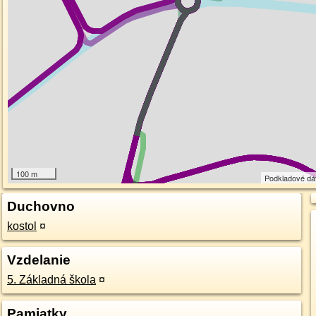
100 m
Podkladové dá
Duchovno
kostol
¤
Vzdelanie
5. Základná škola
¤
Pamiatky