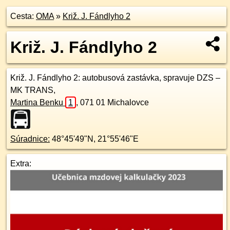
Cesta:
OMA
»
Križ. J. Fándlyho 2
Križ. J. Fándlyho 2
Križ. J. Fándlyho 2
: autobusová zastávka, spravuje DZS –
MK TRANS,
Martina Benku
1
,
071 01
Michalovce
Súradnice:
48°45'49"N
,
21°55'46"E
Extra: