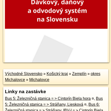
Východné Slovensko
»
Košický kraj
»
Zemplín
»
okres
Michalovce
»
Michalovce
Linky na zastávke
Bus 5: Železničná stanica = > Cintorín Biela hora
¤
,
Bus
5: Železničná stanica = > Stráňany, Liesková
¤
,
Bus 6:
Železničná stanica = > Stráňany, IBV-I = > Cintorín Biela