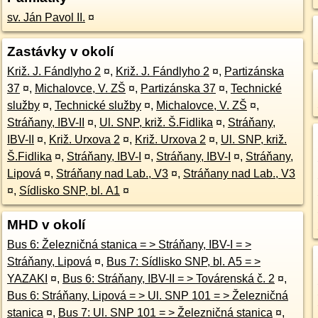
sv. Ján Pavol II.
¤
Zastávky v okolí
Križ. J. Fándlyho 2
¤
,
Križ. J. Fándlyho 2
¤
,
Partizánska
37
¤
,
Michalovce, V. ZŠ
¤
,
Partizánska 37
¤
,
Technické
služby
¤
,
Technické služby
¤
,
Michalovce, V. ZŠ
¤
,
Stráňany, IBV-II
¤
,
Ul. SNP, križ. Š.Fidlika
¤
,
Stráňany,
IBV-II
¤
,
Križ. Urxova 2
¤
,
Križ. Urxova 2
¤
,
Ul. SNP, križ.
Š.Fidlika
¤
,
Stráňany, IBV-I
¤
,
Stráňany, IBV-I
¤
,
Stráňany,
Lipová
¤
,
Stráňany nad Lab., V3
¤
,
Stráňany nad Lab., V3
¤
,
Sídlisko SNP, bl. A1
¤
MHD v okolí
Bus 6: Železničná stanica = > Stráňany, IBV-I = >
Stráňany, Lipová
¤
,
Bus 7: Sídlisko SNP, bl. A5 = >
YAZAKI
¤
,
Bus 6: Stráňany, IBV-II = > Továrenská č. 2
¤
,
Bus 6: Stráňany, Lipová = > Ul. SNP 101 = > Železničná
stanica
¤
,
Bus 7: Ul. SNP 101 = > Železničná stanica
¤
,