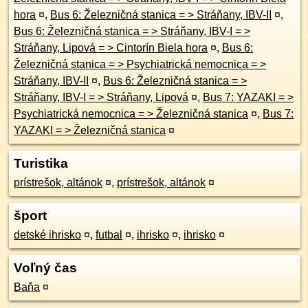
hora
¤
,
Bus 6: Železničná stanica = > Stráňany, IBV-II
¤
,
Bus 6: Železničná stanica = > Stráňany, IBV-I = >
Stráňany, Lipová = > Cintorín Biela hora
¤
,
Bus 6:
Železničná stanica = > Psychiatrická nemocnica = >
Stráňany, IBV-II
¤
,
Bus 6: Železničná stanica = >
Stráňany, IBV-I = > Stráňany, Lipová
¤
,
Bus 7: YAZAKI = >
Psychiatrická nemocnica = > Železničná stanica
¤
,
Bus 7:
YAZAKI = > Železničná stanica
¤
Turistika
prístrešok, altánok
¤
,
prístrešok, altánok
¤
šport
detské ihrisko
¤
,
futbal
¤
,
ihrisko
¤
,
ihrisko
¤
Voľný čas
Baňa
¤