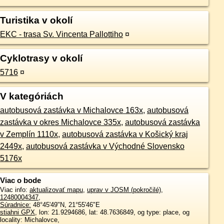
Turistika v okolí
EKC - trasa Sv. Vincenta Pallottiho
¤
Cyklotrasy v okolí
5716
¤
V kategóriách
autobusová zastávka v Michalovce 163x
,
autobusová
zastávka v okres Michalovce 335x
,
autobusová zastávka
v Zemplín 1110x
,
autobusová zastávka v Košický kraj
2449x
,
autobusová zastávka v Východné Slovensko
5176x
Viac o bode
Viac info:
aktualizovať mapu
,
uprav v JOSM (pokročilé)
,
12480004347
,
Súradnice:
48°45'49"N
,
21°55'46"E
stiahni GPX
, lon: 21.9294686, lat: 48.7636849, og type: place, og
locality: Michalovce,