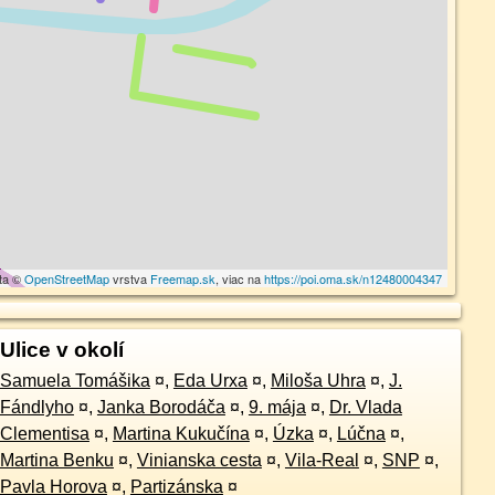
ta ©
OpenStreetMap
vrstva
Freemap.sk
, viac na
https://poi.oma.sk/n12480004347
Ulice v okolí
Samuela Tomášika
¤
,
Eda Urxa
¤
,
Miloša Uhra
¤
,
J.
Fándlyho
¤
,
Janka Borodáča
¤
,
9. mája
¤
,
Dr. Vlada
Clementisa
¤
,
Martina Kukučína
¤
,
Úzka
¤
,
Lúčna
¤
,
Martina Benku
¤
,
Vinianska cesta
¤
,
Vila-Real
¤
,
SNP
¤
,
Pavla Horova
¤
,
Partizánska
¤