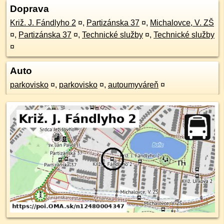
Doprava
Križ. J. Fándlyho 2
¤
,
Partizánska 37
¤
,
Michalovce, V. ZŠ
¤
,
Partizánska 37
¤
,
Technické služby
¤
,
Technické služby
¤
Auto
parkovisko
¤
,
parkovisko
¤
,
autoumyváreň
¤