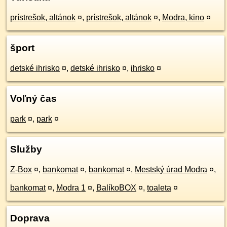
prístrešok, altánok
¤
,
prístrešok, altánok
¤
,
Modra, kino
¤
šport
detské ihrisko
¤
,
detské ihrisko
¤
,
ihrisko
¤
Voľný čas
park
¤
,
park
¤
Služby
Z-Box
¤
,
bankomat
¤
,
bankomat
¤
,
Mestský úrad Modra
¤
,
bankomat
¤
,
Modra 1
¤
,
BalíkoBOX
¤
,
toaleta
¤
Doprava