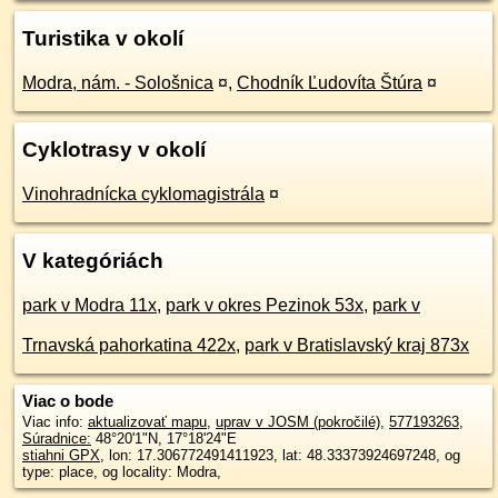
Turistika v okolí
Modra, nám. - Sološnica
¤
,
Chodník Ľudovíta Štúra
¤
Cyklotrasy v okolí
Vinohradnícka cyklomagistrála
¤
V kategóriách
park v Modra 11x
,
park v okres Pezinok 53x
,
park v
Trnavská pahorkatina 422x
,
park v Bratislavský kraj 873x
Viac o bode
Viac info:
aktualizovať mapu
,
uprav v JOSM (pokročilé)
,
577193263
,
Súradnice:
48°20'1"N
,
17°18'24"E
stiahni GPX
, lon: 17.306772491411923, lat: 48.33373924697248, og
type: place, og locality: Modra,