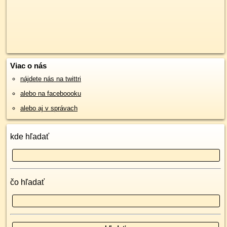
Viac o nás
nájdete nás na twittri
alebo na faceboooku
alebo aj v správach
kde hľadať
čo hľadať