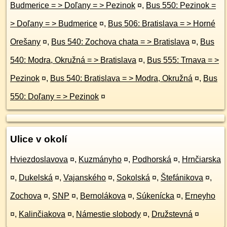
Budmerice = > Doľany = > Pezinok
¤
,
Bus 550: Pezinok =
> Doľany = > Budmerice
¤
,
Bus 506: Bratislava = > Horné
Orešany
¤
,
Bus 540: Zochova chata = > Bratislava
¤
,
Bus
540: Modra, Okružná = > Bratislava
¤
,
Bus 555: Trnava = >
Pezinok
¤
,
Bus 540: Bratislava = > Modra, Okružná
¤
,
Bus
550: Doľany = > Pezinok
¤
Ulice v okolí
Hviezdoslavova
¤
,
Kuzmányho
¤
,
Podhorská
¤
,
Hrnčiarska
¤
,
Dukelská
¤
,
Vajanského
¤
,
Sokolská
¤
,
Štefánikova
¤
,
Zochova
¤
,
SNP
¤
,
Bernolákova
¤
,
Súkenícka
¤
,
Erneyho
¤
,
Kalinčiakova
¤
,
Námestie slobody
¤
,
Družstevná
¤