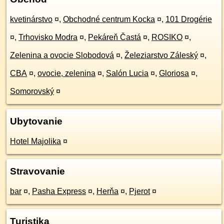
kvetinárstvo
¤
,
Obchodné centrum Kocka
¤
,
101 Drogérie
¤
,
Trhovisko Modra
¤
,
Pekáreň Častá
¤
,
ROSIKO
¤
,
Zelenina a ovocie Slobodová
¤
,
Železiarstvo Záleský
¤
,
CBA
¤
,
ovocie, zelenina
¤
,
Salón Lucia
¤
,
Gloriosa
¤
,
Somorovský
¤
Ubytovanie
Hotel Majolika
¤
Stravovanie
bar
¤
,
Pasha Express
¤
,
Herňa
¤
,
Pjerot
¤
Turistika