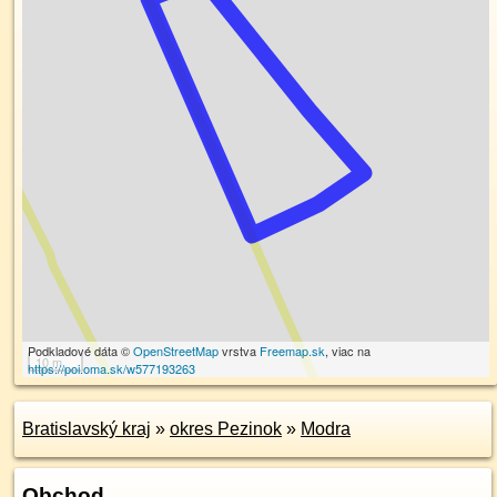
Podkladové dáta ©
OpenStreetMap
vrstva
Freemap.sk
, viac na
10 m
https://poi.oma.sk/w577193263
Bratislavský kraj
»
okres Pezinok
»
Modra
Obchod