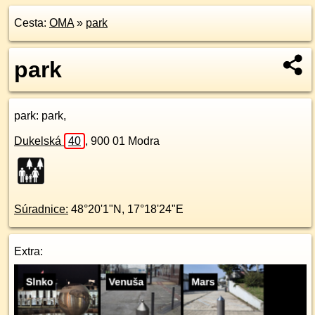
Cesta:
OMA
»
park
park
park
: park,
Dukelská
40
,
900 01
Modra
Súradnice:
48°20'1"N
,
17°18'24"E
Extra: