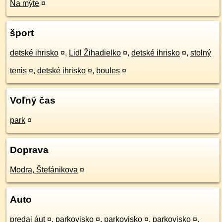
Na mýte
¤
šport
detské ihrisko
¤
,
Lidl Žihadielko
¤
,
detské ihrisko
¤
,
stolný
tenis
¤
,
detské ihrisko
¤
,
boules
¤
Voľný čas
park
¤
Doprava
Modra, Štefánikova
¤
Auto
predaj áut
¤
,
parkovisko
¤
,
parkovisko
¤
,
parkovisko
¤
,