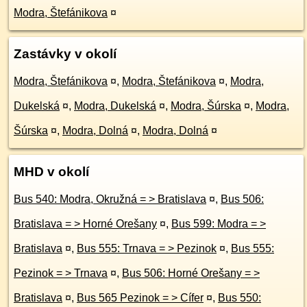
Modra, Štefánikova
¤
Zastávky v okolí
Modra, Štefánikova
¤
,
Modra, Štefánikova
¤
,
Modra,
Dukelská
¤
,
Modra, Dukelská
¤
,
Modra, Šúrska
¤
,
Modra,
Šúrska
¤
,
Modra, Dolná
¤
,
Modra, Dolná
¤
MHD v okolí
Bus 540: Modra, Okružná = > Bratislava
¤
,
Bus 506:
Bratislava = > Horné Orešany
¤
,
Bus 599: Modra = >
Bratislava
¤
,
Bus 555: Trnava = > Pezinok
¤
,
Bus 555:
Pezinok = > Trnava
¤
,
Bus 506: Horné Orešany = >
Bratislava
¤
,
Bus 565 Pezinok = > Cífer
¤
,
Bus 550: