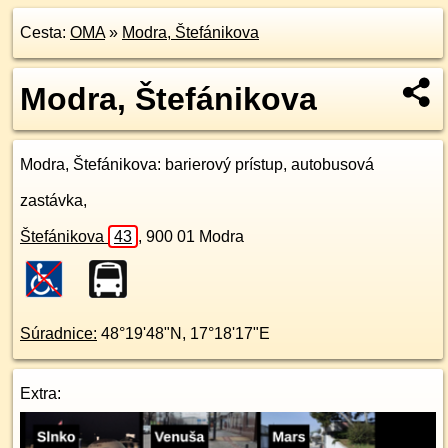
Cesta:
OMA
»
Modra, Štefánikova
Modra, Štefánikova
Modra, Štefánikova
: barierový prístup, autobusová
zastávka,
Štefánikova
43
,
900 01
Modra
Súradnice:
48°19'48"N
,
17°18'17"E
Extra: