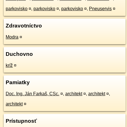
parkovisko
¤
,
parkovisko
¤
,
parkovisko
¤
,
Pneuservis
¤
Zdravotníctvo
Modra
¤
Duchovno
kríž
¤
Pamiatky
Doc. Ing. Ján Farkaš, CSc.
¤
,
architekt
¤
,
architekt
¤
,
architekt
¤
Prístupnosť