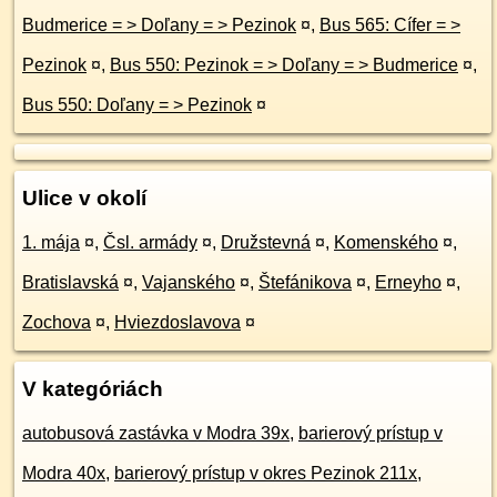
Budmerice = > Doľany = > Pezinok
¤
,
Bus 565: Cífer = >
Pezinok
¤
,
Bus 550: Pezinok = > Doľany = > Budmerice
¤
,
Bus 550: Doľany = > Pezinok
¤
Ulice v okolí
1. mája
¤
,
Čsl. armády
¤
,
Družstevná
¤
,
Komenského
¤
,
Bratislavská
¤
,
Vajanského
¤
,
Štefánikova
¤
,
Erneyho
¤
,
Zochova
¤
,
Hviezdoslavova
¤
V kategóriách
autobusová zastávka v Modra 39x
,
barierový prístup v
Modra 40x
,
barierový prístup v okres Pezinok 211x
,