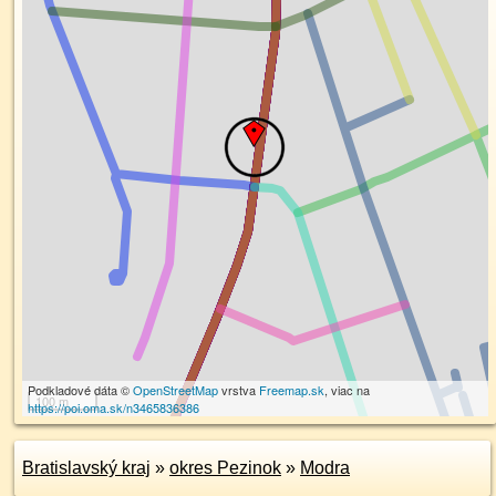
Podkladové dáta ©
OpenStreetMap
vrstva
Freemap.sk
, viac na
100 m
https://poi.oma.sk/n3465836386
Bratislavský kraj
»
okres Pezinok
»
Modra