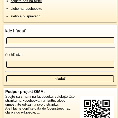
nájdete nás na twittri
alebo na faceboooku
alebo aj v správach
kde hľadať
čo hľadať
Podpor projekt OMA:
Spojte sa s nami
na facebooku
,
zdieľajte túto
stránku na Facebooku
,
na Twittri
, alebo
umiestnite odkaz na svoju stránku.
Ale hlavne doplňte dáta do Openstreetmap,
články do wikipédie, ...