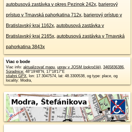
autobusová zastávka v okres Pezinok 242x
,
barierový
prístup v Trnavská pahorkatina 712x
,
barierový prístup v
Bratislavský kraj 1162x
,
autobusová zastávka v
Bratislavský kraj 2165x
,
autobusová zastávka v Trnavská
pahorkatina 3843x
Viac o bode
Viac info:
aktualizovať mapu
,
uprav v JOSM (pokročilé)
,
3465836386
,
Súradnice:
48°19'48"N
,
17°18'17"E
stiahni GPX
, lon: 17.3047574, lat: 48.3300538, og type: place, og
locality: Modra,