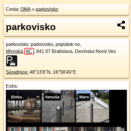
Cesta:
OMA
»
parkovisko
parkovisko
parkovisko
: parkovisko, poplatok no,
Mlynská
8C
,
841 07
Bratislava, Devínska Nová Ves
Súradnice:
48°13'6"N
,
16°58'40"E
Extra: