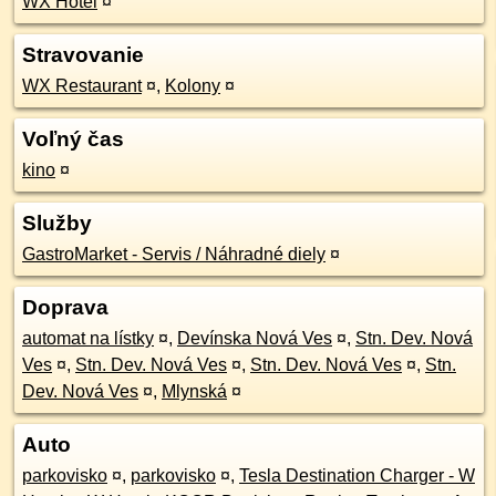
WX Hotel
¤
Stravovanie
WX Restaurant
¤
,
Kolony
¤
Voľný čas
kino
¤
Služby
GastroMarket - Servis / Náhradné diely
¤
Doprava
automat na lístky
¤
,
Devínska Nová Ves
¤
,
Stn. Dev. Nová
Ves
¤
,
Stn. Dev. Nová Ves
¤
,
Stn. Dev. Nová Ves
¤
,
Stn.
Dev. Nová Ves
¤
,
Mlynská
¤
Auto
parkovisko
¤
,
parkovisko
¤
,
Tesla Destination Charger - W