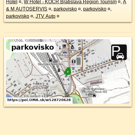
Hotel
¤
,
W Hotel - KOCR Bratislava Region Tourism
¤
,
A
& M AUTOSERVIS
¤
,
parkovisko
¤
,
parkovisko
¤
,
parkovisko
¤
,
JTV Auto
¤