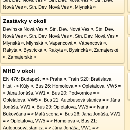
Stn. Dev. Nová Ves
¤
,
Stn. Dev. Nová Ves
¤
,
Stn. Dev.
Nová Ves
¤
,
Stn. Dev. Nová Ves
¤
,
Mlynská
¤
Zastávky v okolí
Devínska Nová Ves
¤
,
Stn. Dev. Nová Ves
¤
,
Stn. Dev.
Nová Ves
¤
,
Stn. Dev. Nová Ves
¤
,
Stn. Dev. Nová Ves
¤
,
Mlynská
¤
,
Mlynská
¤
,
Vapencová
¤
,
Vápencová
¤
,
Rakyta
¤
,
Bystrická
¤
,
Rakyta
¤
,
Bystrická
¤
,
Zamajerské
¤
,
Zamajerské
¤
MHD v okolí
EN 476: Budapešť = > Praha
¤
,
Train S20: Bratislava
hl.st. - > Kúty
¤
,
Bus 26: Homolova = > Opletalova, VW5 =
> Jána Jonáša, VW1
¤
,
Bus 20: Podvornice = >
Opletalova, VW5
¤
,
Bus 21: Autobusová stanica = > Jána
Jonáša, VW1
¤
,
Bus 29: Opletalova, VW5 = > Ivana
Bukovčana = > Malá scéna
¤
,
Bus 26: Jána Jonáša, VW1
= > Opletalova, VW5 = > Homolova
¤
,
Bus 21:
Autobusová stanica = > Jána Jonáša, VW1 = >