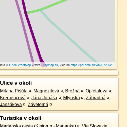
dáta ©
OpenStreetMap
vrstva
Freemap.sk
, viac na
https://poi.oma.sk/w528720628
Ulice v okolí
Milana Pišúta
¤
,
Magnezitová
¤
,
Brežná
¤
,
Opletalova
¤
,
Kremencová
¤
,
Jána Jonáša
¤
,
Mlynská
¤
,
Záhradná
¤
,
Janšákova
¤
,
Záveterná
¤
Turistika v okolí
Mariánska cesta (Kisiprun - Marianka)
¤
,
Via Slovakia