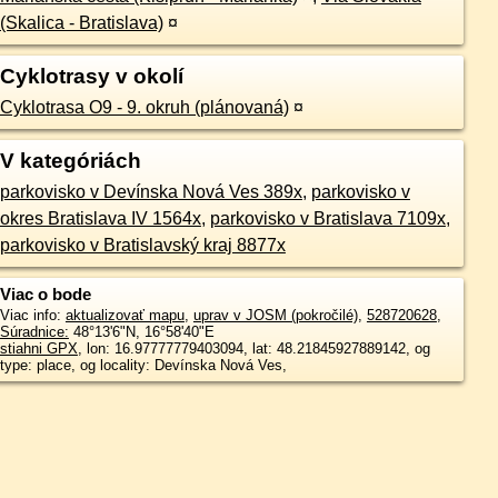
(Skalica - Bratislava)
¤
Cyklotrasy v okolí
Cyklotrasa O9 - 9. okruh (plánovaná)
¤
V kategóriách
parkovisko v Devínska Nová Ves 389x
,
parkovisko v
okres Bratislava IV 1564x
,
parkovisko v Bratislava 7109x
,
parkovisko v Bratislavský kraj 8877x
Viac o bode
Viac info:
aktualizovať mapu
,
uprav v JOSM (pokročilé)
,
528720628
,
Súradnice:
48°13'6"N
,
16°58'40"E
stiahni GPX
, lon: 16.97777779403094, lat: 48.21845927889142, og
type: place, og locality: Devínska Nová Ves,