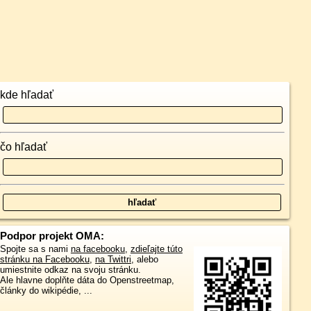
kde hľadať
čo hľadať
Podpor projekt OMA:
Spojte sa s nami
na facebooku
,
zdieľajte túto
stránku na Facebooku
,
na Twittri
, alebo
umiestnite odkaz na svoju stránku.
Ale hlavne doplňte dáta do Openstreetmap,
články do wikipédie, ...