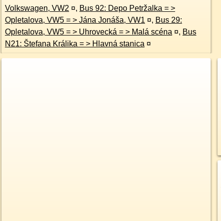
Volkswagen, VW2
¤
,
Bus 92: Depo Petržalka = >
Opletalova, VW5 = > Jána Jonáša, VW1
¤
,
Bus 29:
Opletalova, VW5 = > Uhrovecká = > Malá scéna
¤
,
Bus
N21: Štefana Králika = > Hlavná stanica
¤