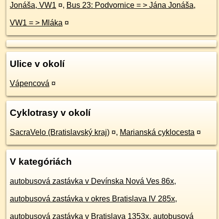
Jonáša, VW1
¤
,
Bus 23: Podvornice = > Jána Jonáša,
VW1 = > Mláka
¤
Ulice v okolí
Vápencová
¤
Cyklotrasy v okolí
SacraVelo (Bratislavský kraj)
¤
,
Marianská cyklocesta
¤
V kategóriách
autobusová zastávka v Devínska Nová Ves 86x
,
autobusová zastávka v okres Bratislava IV 285x
,
autobusová zastávka v Bratislava 1353x
,
autobusová