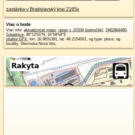
zastávka v Bratislavský kraj 2165x
Viac o bode
Viac info:
aktualizovať mapu
,
uprav v JOSM (pokročilé)
,
2482864490
,
Súradnice:
48°12'55"N
,
16°58'59"E
stiahni GPX
, lon: 16.9831391, lat: 48.2154501, og type: place, og
locality: Devínska Nová Ves,