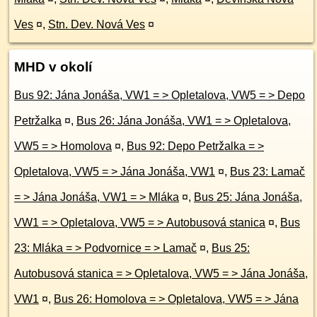
Ves
¤
,
Stn. Dev. Nová Ves
¤
MHD v okolí
Bus 92: Jána Jonáša, VW1 = > Opletalova, VW5 = > Depo
Petržalka
¤
,
Bus 26: Jána Jonáša, VW1 = > Opletalova,
VW5 = > Homolova
¤
,
Bus 92: Depo Petržalka = >
Opletalova, VW5 = > Jána Jonáša, VW1
¤
,
Bus 23: Lamač
= > Jána Jonáša, VW1 = > Mláka
¤
,
Bus 25: Jána Jonáša,
VW1 = > Opletalova, VW5 = > Autobusová stanica
¤
,
Bus
23: Mláka = > Podvornice = > Lamač
¤
,
Bus 25:
Autobusová stanica = > Opletalova, VW5 = > Jána Jonáša,
VW1
¤
,
Bus 26: Homolova = > Opletalova, VW5 = > Jána