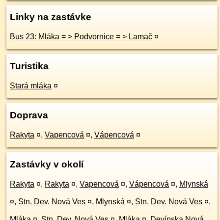
Linky na zastávke
Bus 23: Mláka = > Podvornice = > Lamač
¤
Turistika
Stará mláka
¤
Doprava
Rakyta
¤
,
Vapencová
¤
,
Vápencová
¤
Zastávky v okolí
Rakyta
¤
,
Rakyta
¤
,
Vapencová
¤
,
Vápencová
¤
,
Mlynská
¤
,
Stn. Dev. Nová Ves
¤
,
Mlynská
¤
,
Stn. Dev. Nová Ves
¤
,
Mláka
¤
,
Stn. Dev. Nová Ves
¤
,
Mláka
¤
,
Devínska Nová