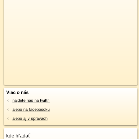
Viac o nás
nájdete nás na twittri
alebo na faceboooku
alebo aj v správach
kde hľadať