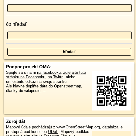
čo hľadať
Podpor projekt OMA:
Spojte sa s nami
na facebooku
,
zdieľajte túto
stránku na Facebooku
,
na Twittri
, alebo
umiestnite odkaz na svoju stránku.
Ale hlavne doplňte dáta do Openstreetmap,
články do wikipédie, ...
Zdroj dát
Mapové údaje pochádzajú z
www.OpenStreetMap.org
, databáza je
prístupná pod licenciou
ODbL
.
Mapový podklad