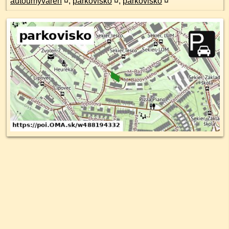
autoumyváreň
¤
,
parkovisko
¤
,
parkovisko
¤