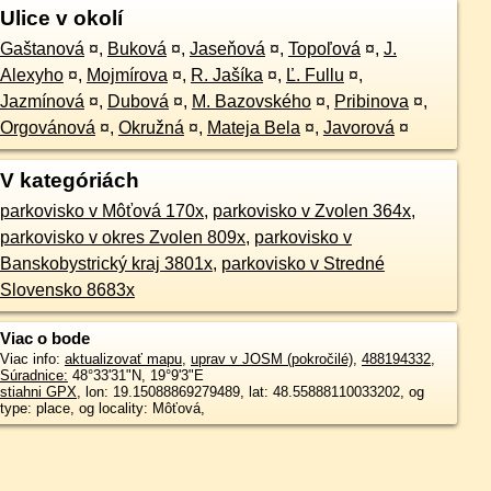
Ulice v okolí
Gaštanová
¤
,
Buková
¤
,
Jaseňová
¤
,
Topoľová
¤
,
J.
Alexyho
¤
,
Mojmírova
¤
,
R. Jašíka
¤
,
Ľ. Fullu
¤
,
Jazmínová
¤
,
Dubová
¤
,
M. Bazovského
¤
,
Pribinova
¤
,
Orgovánová
¤
,
Okružná
¤
,
Mateja Bela
¤
,
Javorová
¤
V kategóriách
parkovisko v Môťová 170x
,
parkovisko v Zvolen 364x
,
parkovisko v okres Zvolen 809x
,
parkovisko v
Banskobystrický kraj 3801x
,
parkovisko v Stredné
Slovensko 8683x
Viac o bode
Viac info:
aktualizovať mapu
,
uprav v JOSM (pokročilé)
,
488194332
,
Súradnice:
48°33'31"N
,
19°9'3"E
stiahni GPX
, lon: 19.15088869279489, lat: 48.55888110033202, og
type: place, og locality: Môťová,