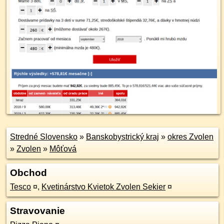
Stredné Slovensko
»
Banskobystrický kraj
»
okres Zvolen
»
Zvolen
»
Môťová
Obchod
Tesco
¤
,
Kvetinárstvo Kvietok Zvolen Sekier
¤
Stravovanie