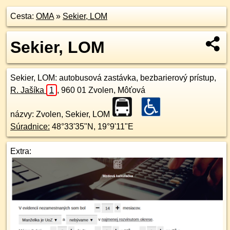
Cesta:
OMA
»
Sekier, LOM
Sekier, LOM
Sekier, LOM
: autobusová zastávka, bezbarierový prístup,
R. Jašíka
1
,
960 01
Zvolen, Môťová
názvy: Zvolen, Sekier, LOM
Súradnice:
48°33'35"N
,
19°9'11"E
Extra: