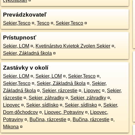
cyklostojan
¤
Prevádzkovateľ
Sekier,Tesco
¤
,
Tesco
¤
,
Sekier,Tesco
¤
Prístupnosť
Sekier, LOM
¤
,
Kvetinárstvo Kvietok Zvolen Sekier
¤
,
Sekier, Základná škola
¤
Zastávky v okolí
Sekier, LOM
¤
,
Sekier, LOM
¤
,
Sekier,Tesco
¤
,
Sekier,Tesco
¤
,
Sekier, Základná škola
¤
,
Sekier,
Základná škola
¤
,
Sekier, rázcestie
¤
,
Lipovec
¤
,
Sekier,
rázcestie
¤
,
Sekier, záhradky
¤
,
Sekier, záhradky
¤
,
Lipovec
¤
,
Sekier, sídlisko
¤
,
Sekier, sídlisko
¤
,
Sekier,
Dom dôchodcov
¤
,
Lipovec, Potraviny
¤
,
Lipovec,
Potraviny
¤
,
Bučina, rázcestie
¤
,
Bučina, rázcestie
¤
,
Mikona
¤