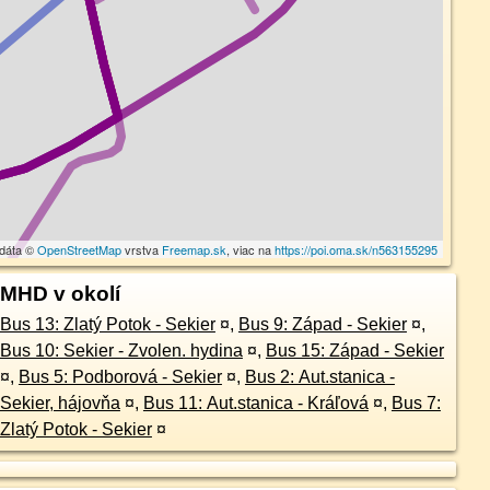
 dáta ©
OpenStreetMap
vrstva
Freemap.sk
, viac na
https://poi.oma.sk/n563155295
MHD v okolí
Bus 13: Zlatý Potok - Sekier
¤
,
Bus 9: Západ - Sekier
¤
,
Bus 10: Sekier - Zvolen. hydina
¤
,
Bus 15: Západ - Sekier
¤
,
Bus 5: Podborová - Sekier
¤
,
Bus 2: Aut.stanica -
Sekier, hájovňa
¤
,
Bus 11: Aut.stanica - Kráľová
¤
,
Bus 7:
Zlatý Potok - Sekier
¤