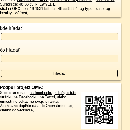
Súradnice:
48°33'35"N
,
19°9'11"E
stiahni GPX
, lon: 19.1531158, lat: 48.5599984, og type: place, og
locality: Môťová,
kde hľadať
čo hľadať
Podpor projekt OMA:
Spojte sa s nami
na facebooku
,
zdieľajte túto
stránku na Facebooku
,
na Twittri
, alebo
umiestnite odkaz na svoju stránku.
Ale hlavne doplňte dáta do Openstreetmap,
články do wikipédie, ...