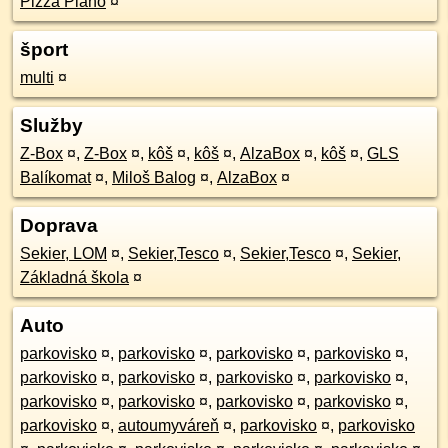
Pizza Piano
¤
šport
multi
¤
Služby
Z-Box
¤
,
Z-Box
¤
,
kôš
¤
,
kôš
¤
,
AlzaBox
¤
,
kôš
¤
,
GLS
Balíkomat
¤
,
Miloš Balog
¤
,
AlzaBox
¤
Doprava
Sekier, LOM
¤
,
Sekier,Tesco
¤
,
Sekier,Tesco
¤
,
Sekier,
Základná škola
¤
Auto
parkovisko
¤
,
parkovisko
¤
,
parkovisko
¤
,
parkovisko
¤
,
parkovisko
¤
,
parkovisko
¤
,
parkovisko
¤
,
parkovisko
¤
,
parkovisko
¤
,
parkovisko
¤
,
parkovisko
¤
,
parkovisko
¤
,
parkovisko
¤
,
autoumyváreň
¤
,
parkovisko
¤
,
parkovisko