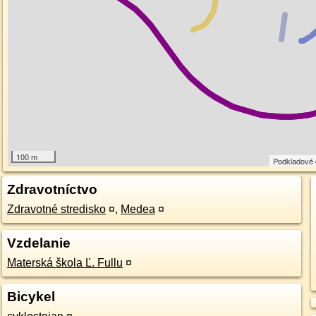
100 m
Podkladové
Zdravotníctvo
Zdravotné stredisko
¤
,
Medea
¤
Vzdelanie
Materská škola Ľ. Fullu
¤
Bicykel