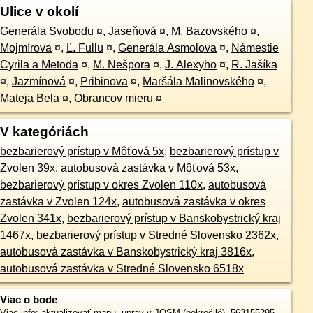
Ulice v okolí
Generála Svobodu
¤
,
Jaseňová
¤
,
M. Bazovského
¤
,
Mojmírova
¤
,
Ľ. Fullu
¤
,
Generála Asmolova
¤
,
Námestie
Cyrila a Metoda
¤
,
M. Nešpora
¤
,
J. Alexyho
¤
,
R. Jašíka
¤
,
Jazmínová
¤
,
Pribinova
¤
,
Maršála Malinovského
¤
,
Mateja Bela
¤
,
Obrancov mieru
¤
V kategóriách
bezbarierový prístup v Môťová 5x
,
bezbarierový prístup v
Zvolen 39x
,
autobusová zastávka v Môťová 53x
,
bezbarierový prístup v okres Zvolen 110x
,
autobusová
zastávka v Zvolen 124x
,
autobusová zastávka v okres
Zvolen 341x
,
bezbarierový prístup v Banskobystrický kraj
1467x
,
bezbarierový prístup v Stredné Slovensko 2362x
,
autobusová zastávka v Banskobystrický kraj 3816x
,
autobusová zastávka v Stredné Slovensko 6518x
Viac o bode
Viac info:
aktualizovať mapu
,
uprav v JOSM (pokročilé)
,
563155295
,