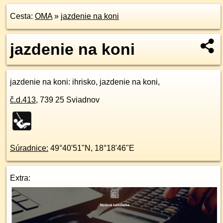
Cesta:
OMA
»
jazdenie na koni
jazdenie na koni
jazdenie na koni
: ihrisko, jazdenie na koni,
č.d.
413
,
739 25
Sviadnov
Súradnice:
49°40'51"N
,
18°18'46"E
Extra: