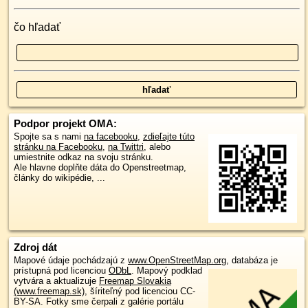
čo hľadať
Podpor projekt OMA:
Spojte sa s nami
na facebooku
,
zdieľajte túto
stránku na Facebooku
,
na Twittri
, alebo
umiestnite odkaz na svoju stránku.
Ale hlavne doplňte dáta do Openstreetmap,
články do wikipédie, ...
Zdroj dát
Mapové údaje pochádzajú z
www.OpenStreetMap.org
, databáza je
prístupná pod licenciou
ODbL
.
Mapový podklad
vytvára a aktualizuje
Freemap Slovakia
(www.freemap.sk)
, šíriteľný pod licenciou CC-
BY-SA. Fotky sme čerpali z galérie portálu