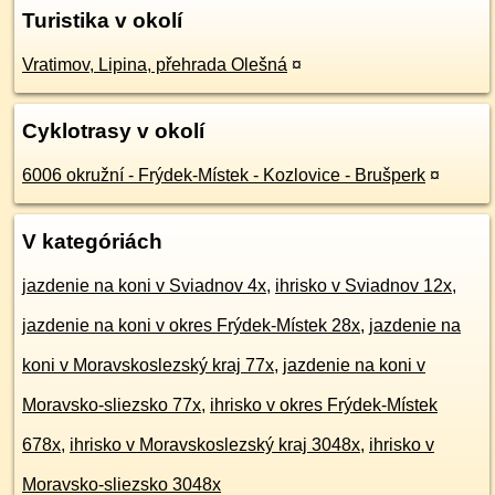
Turistika v okolí
Vratimov, Lipina, přehrada Olešná
¤
Cyklotrasy v okolí
6006 okružní - Frýdek-Místek - Kozlovice - Brušperk
¤
V kategóriách
jazdenie na koni v Sviadnov 4x
,
ihrisko v Sviadnov 12x
,
jazdenie na koni v okres Frýdek-Místek 28x
,
jazdenie na
koni v Moravskoslezský kraj 77x
,
jazdenie na koni v
Moravsko-sliezsko 77x
,
ihrisko v okres Frýdek-Místek
678x
,
ihrisko v Moravskoslezský kraj 3048x
,
ihrisko v
Moravsko-sliezsko 3048x