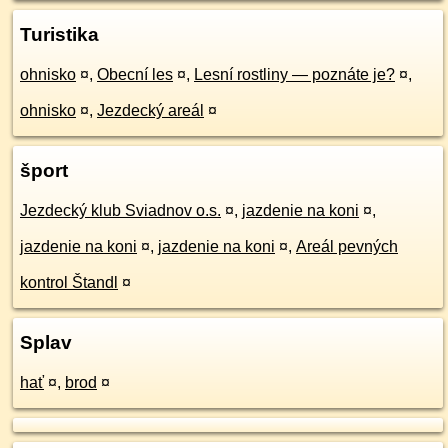
Turistika
ohnisko
¤
,
Obecní les
¤
,
Lesní rostliny ­— poznáte je?
¤
,
ohnisko
¤
,
Jezdecký areál
¤
šport
Jezdecký klub Sviadnov o.s.
¤
,
jazdenie na koni
¤
,
jazdenie na koni
¤
,
jazdenie na koni
¤
,
Areál pevných
kontrol Štandl
¤
Splav
hať
¤
,
brod
¤