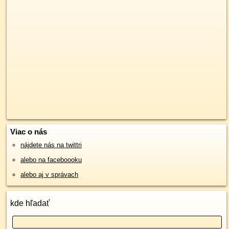
Viac o nás
nájdete nás na twittri
alebo na faceboooku
alebo aj v správach
kde hľadať