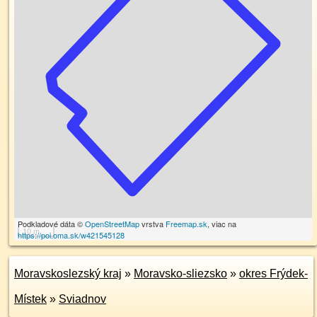
Podkladové dáta ©
OpenStreetMap
vrstva
Freemap.sk
, viac na
10 m
https://poi.oma.sk/w421545128
Moravskoslezský kraj
»
Moravsko-sliezsko
»
okres Frýdek-
Místek
»
Sviadnov