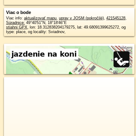
Viac o bode
Viac info:
aktualizovať mapu
,
uprav v JOSM (pokročilé)
,
421545128
,
Súradnice:
49°40'51"N
,
18°18'46"E
stiahni GPX
, lon: 18.312838204179275, lat: 49.68091399625272, og
type: place, og locality: Sviadnov,