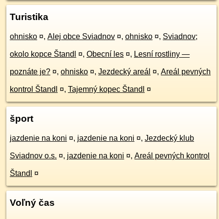
Turistika
ohnisko
¤
,
Alej obce Sviadnov
¤
,
ohnisko
¤
,
Sviadnov;
okolo kopce Štandl
¤
,
Obecní les
¤
,
Lesní rostliny ­—
poznáte je?
¤
,
ohnisko
¤
,
Jezdecký areál
¤
,
Areál pevných
kontrol Štandl
¤
,
Tajemný kopec Štandl
¤
šport
jazdenie na koni
¤
,
jazdenie na koni
¤
,
Jezdecký klub
Sviadnov o.s.
¤
,
jazdenie na koni
¤
,
Areál pevných kontrol
Štandl
¤
Voľný čas