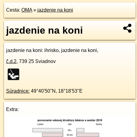
Cesta:
OMA
»
jazdenie na koni
jazdenie na koni
jazdenie na koni
: ihrisko, jazdenie na koni,
č.d.
2
,
739 25
Sviadnov
Súradnice:
49°40'50"N
,
18°18'53"E
Extra: