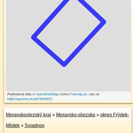
Podkladové dáta ©
OpenStreetMap
vrstva
Freemap.sk
, viac na
10 m
https://poi.oma.sk/w219042972
Moravskoslezský kraj
»
Moravsko-sliezsko
»
okres Frýdek-
Místek
»
Sviadnov