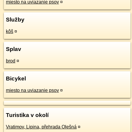
miesto na uviazanie psov
¤
Služby
kôš
¤
Splav
brod
¤
Bicykel
miesto na uviazanie psov
¤
Turistika v okolí
Vratimov, Lipina, přehrada Olešná
¤