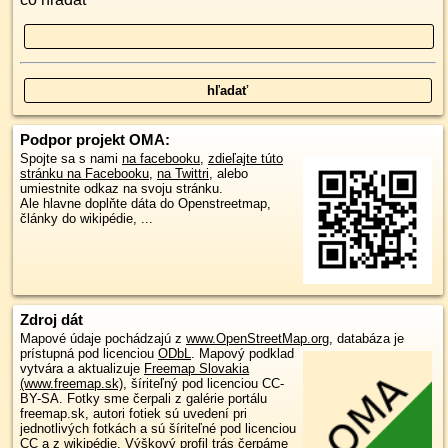
Podpor projekt OMA:
Spojte sa s nami
na facebooku
,
zdieľajte túto
stránku na Facebooku
,
na Twittri
, alebo
umiestnite odkaz na svoju stránku.
Ale hlavne doplňte dáta do Openstreetmap,
články do wikipédie, ...
Zdroj dát
Mapové údaje pochádzajú z
www.OpenStreetMap.org
, databáza je
prístupná pod licenciou
ODbL
.
Mapový podklad
vytvára a aktualizuje
Freemap Slovakia
(www.freemap.sk)
, šíriteľný pod licenciou CC-
BY-SA. Fotky sme čerpali z galérie portálu
freemap.sk, autori fotiek sú uvedení pri
jednotlivých fotkách a sú šíriteľné pod licenciou
CC a z wikipédie. Výškový profil trás čerpáme