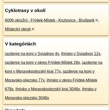
Cyklotrasy v okolí
6006 okružní - Frýdek-Místek - Kozlovice - Brušperk
¤
,
Místecký okruh
¤
V kategóriách
jazdenie na koni v Sviadnov 4x
,
ihrisko v Sviadnov 12x
,
jazdenie na koni v okres Frýdek-Místek 28x
,
jazdenie na
koni v Moravskoslezský kraj 77x
,
jazdenie na koni v
Moravsko-sliezsko 77x
,
ihrisko v okres Frýdek-Místek
678x
,
ihrisko v Moravskoslezský kraj 3048x
,
ihrisko v
Moravsko-sliezsko 3048x