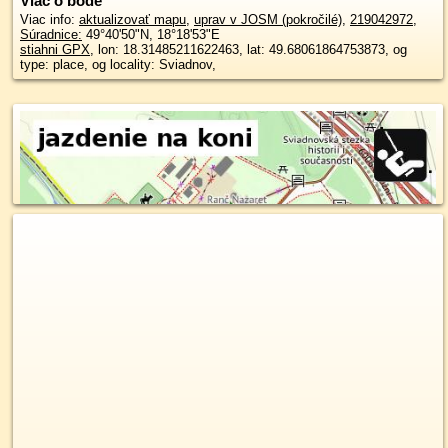
Viac o bode
Viac info:
aktualizovať mapu
,
uprav v JOSM (pokročilé)
,
219042972
,
Súradnice:
49°40'50"N
,
18°18'53"E
stiahni GPX
, lon: 18.31485211622463, lat: 49.68061864753873, og
type: place, og locality: Sviadnov,