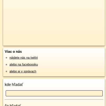
Viac o nás
nájdete nás na twittri
alebo na faceboooku
alebo aj v správach
kde hľadať
čo hľadať