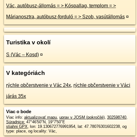
Vác, autóbusz-állomás = > Kóspallag, templom = >
Márianosztra, autóbusz-forduló = > Szob, vasútállomás
¤
Turistika v okolí
S (Vác – Kosd)
¤
V kategóriách
rýchle občerstvenie v Vác 24x
,
rýchle občerstvenie v Váci
járás 35x
Viac o bode
Viac info:
aktualizovať mapu
,
uprav v JOSM (pokročilé)
,
302598740
,
Súradnice:
47°46'50"N
,
19°7'50"E
stiahni GPX
, lon: 19.130672776991954, lat: 47.78076301602238, og
type: place, og locality: Vác,