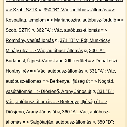
= > Szob, SZTK
¤
,
350 "B": Vác, autóbusz-állomás = >
Kóspallag, templom = > Márianosztra, autóbusz-forduló = >
Szob, SZTK
¤
,
362 "A": Vác, autóbusz-állomás = >
Romhány, vasútállomás
¤
,
371 "B" v: Fót, Munkácsy
Mihály utca = > Vác, autóbusz-állomás
¤
,
300 "A":
Budapest, Újpest-Városkapu XIII. kerület = > Dunakeszi,
Horányi rév = > Vác, autóbusz-állomás
¤
,
331 "A": Vác,
autóbusz-állomás = > Berkenye, Ifjúság út = > Nógrád,
vasútállomás = > Diósjenő, Arany János út
¤
,
331 "B":
Vác, autóbusz-állomás = > Berkenye, Ifjúság út = >
Diósjenő, Arany János út
¤
,
360 "A": Vác, autóbusz-
állomás = > Salgótarján, autóbusz-állomás
¤
,
350 "D":