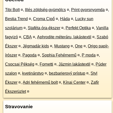
Tibi Bolt
¤
,
Illés zöldség-gyümölcs
¤
,
Print gyorsnyomda
¤
,
Bestia Trend
¤
,
Croma Cipő
¤
,
Háda
¤
,
Lucky sun
szolárium
¤
,
Staféta óra-ékszer
¤
,
Perfekt Optika
¤
,
Vanilla
fagyizó
¤
,
CBA
¤
,
Aphrodite méteráru, lakástextil
¤
,
Szabó
Ékszer
¤
,
Jégmadár kids
¤
,
Mustang
¤
,
One
¤
,
Origo papír-
írószer
¤
,
Pagoda
¤
,
Sophia Fehérnemű
¤
,
P moda
¤
,
Csocsaj Pékség
¤
,
Fornetti
¤
,
Jázmin lakástextil
¤
,
Púder
szalon
¤
,
kvetinárstvo
¤
,
bezbarierový prístup
¤
,
Styl
Ékszer
¤
,
Adri fehérnemű bolt
¤
,
Kínai Center
¤
,
Zafír
Ékszerüzlet
¤
Stravovanie