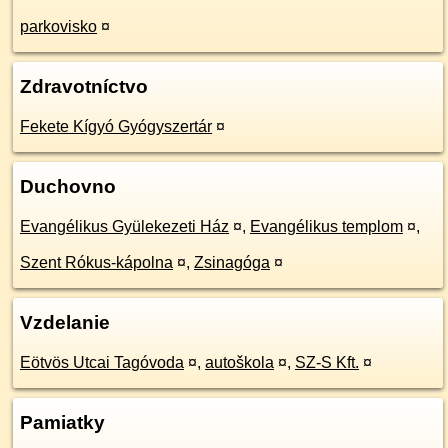
parkovisko
¤
Zdravotníctvo
Fekete Kígyó Gyógyszertár
¤
Duchovno
Evangélikus Gyülekezeti Ház
¤
,
Evangélikus templom
¤
,
Szent Rókus-kápolna
¤
,
Zsinagóga
¤
Vzdelanie
Eötvös Utcai Tagóvoda
¤
,
autoškola
¤
,
SZ-S Kft.
¤
Pamiatky