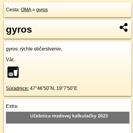
Cesta:
OMA
»
gyros
gyros
gyros
: rýchle občerstvenie,
Vác
Súradnice:
47°46'50"N
,
19°7'50"E
Extra: