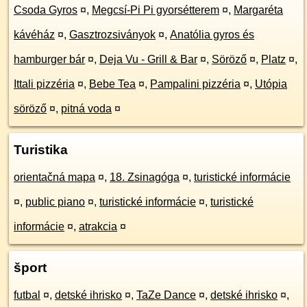
Csoda Gyros
¤
,
Megcsí-Pi Pi gyorsétterem
¤
,
Margaréta
kávéház
¤
,
Gasztrozsiványok
¤
,
Anatólia gyros és
hamburger bár
¤
,
Deja Vu - Grill & Bar
¤
,
Söröző
¤
,
Platz
¤
,
Ittali pizzéria
¤
,
Bebe Tea
¤
,
Pampalini pizzéria
¤
,
Utópia
söröző
¤
,
pitná voda
¤
Turistika
orientačná mapa
¤
,
18. Zsinagóga
¤
,
turistické informácie
¤
,
public piano
¤
,
turistické informácie
¤
,
turistické
informácie
¤
,
atrakcia
¤
šport
futbal
¤
,
detské ihrisko
¤
,
TaZe Dance
¤
,
detské ihrisko
¤
,