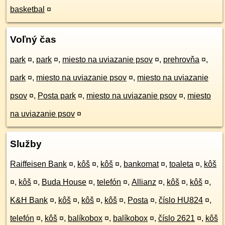
basketbal
¤
Voľný čas
park
¤
,
park
¤
,
miesto na uviazanie psov
¤
,
prehrovňa
¤
,
park
¤
,
miesto na uviazanie psov
¤
,
miesto na uviazanie
psov
¤
,
Posta park
¤
,
miesto na uviazanie psov
¤
,
miesto
na uviazanie psov
¤
Služby
Raiffeisen Bank
¤
,
kôš
¤
,
kôš
¤
,
bankomat
¤
,
toaleta
¤
,
kôš
¤
,
kôš
¤
,
Buda House
¤
,
telefón
¤
,
Allianz
¤
,
kôš
¤
,
kôš
¤
,
K&H Bank
¤
,
kôš
¤
,
kôš
¤
,
kôš
¤
,
Posta
¤
,
číslo HU824
¤
,
telefón
¤
,
kôš
¤
,
balíkobox
¤
,
balíkobox
¤
,
číslo 2621
¤
,
kôš