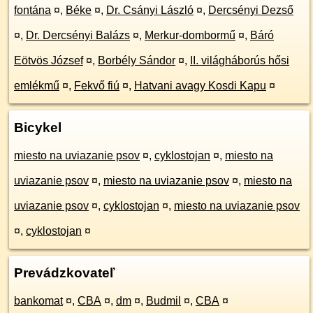
fontána
¤
,
Béke
¤
,
Dr. Csányi László
¤
,
Dercsényi Dezső
¤
,
Dr. Dercsényi Balázs
¤
,
Merkur-dombormű
¤
,
Báró
Eötvös József
¤
,
Borbély Sándor
¤
,
II. világháborús hősi
emlékmű
¤
,
Fekvő fiú
¤
,
Hatvani avagy Kosdi Kapu
¤
Bicykel
miesto na uviazanie psov
¤
,
cyklostojan
¤
,
miesto na
uviazanie psov
¤
,
miesto na uviazanie psov
¤
,
miesto na
uviazanie psov
¤
,
cyklostojan
¤
,
miesto na uviazanie psov
¤
,
cyklostojan
¤
Prevádzkovateľ
bankomat
¤
,
CBA
¤
,
dm
¤
,
Budmil
¤
,
CBA
¤