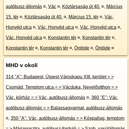
autóbusz-állomás
¤
,
Vác
¤
,
Köztársaság út 40.
¤
,
Március
15. tér
¤
,
Köztársaság út 40.
¤
,
Március 15. tér
¤
,
Vác,
Honvéd utca
¤
,
Vác, Honvéd utca
¤
,
Vác, Honvéd utca
¤
,
Vác, Honvéd utca
¤
,
Konstantin tér
¤
,
Konstantin tér
¤
,
Konstantin tér
¤
,
Konstantin tér
¤
,
Öntöde
¤
,
Öntöde
¤
MHD v okolí
314 "A": Budapest, Újpest-Városkapu XIII. kerület = >
Csomád, Templom utca = > Vácduka, Nevelőotthon = >
Vác, kórház = > Vác, autóbusz-állomás
¤
,
360 "E": Vác,
autóbusz-állomás = > Balassagyarmat, autóbusz-állomás
¤
,
350 "A": Vác, autóbusz-állomás = > Kóspallag, templom
= > Márianosztra, autóbusz-forduló = > Szob, vasútállomás