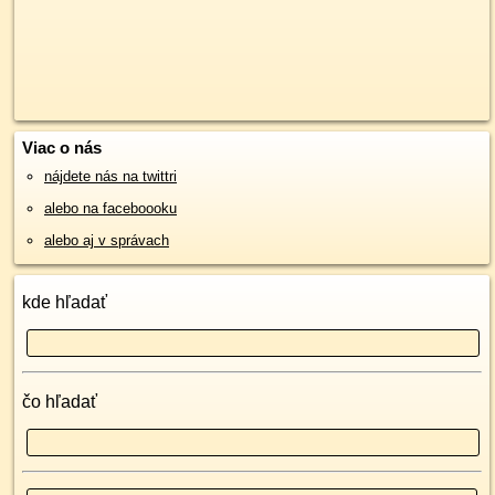
Viac o nás
nájdete nás na twittri
alebo na faceboooku
alebo aj v správach
kde hľadať
čo hľadať