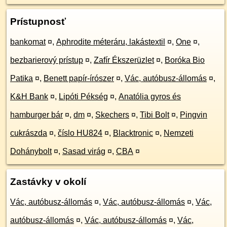
Prístupnosť
bankomat
¤
,
Aphrodite méteráru, lakástextil
¤
,
One
¤
,
bezbarierový prístup
¤
,
Zafír Ékszerüzlet
¤
,
Boróka Bio
Patika
¤
,
Benett papír-írószer
¤
,
Vác, autóbusz-állomás
¤
,
K&H Bank
¤
,
Lipóti Pékség
¤
,
Anatólia gyros és
hamburger bár
¤
,
dm
¤
,
Skechers
¤
,
Tibi Bolt
¤
,
Pingvin
cukrászda
¤
,
číslo HU824
¤
,
Blacktronic
¤
,
Nemzeti
Dohánybolt
¤
,
Sasad virág
¤
,
CBA
¤
Zastávky v okolí
Vác, autóbusz-állomás
¤
,
Vác, autóbusz-állomás
¤
,
Vác,
autóbusz-állomás
¤
,
Vác, autóbusz-állomás
¤
,
Vác,