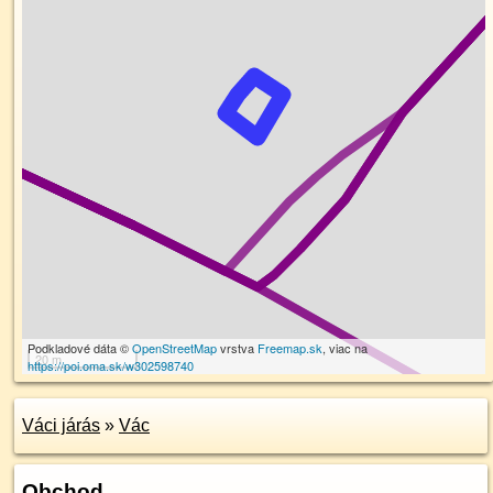
Podkladové dáta ©
OpenStreetMap
vrstva
Freemap.sk
, viac na
20 m
https://poi.oma.sk/w302598740
Váci járás
»
Vác
Obchod