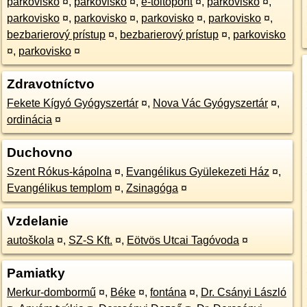
parkovisko
¤
,
parkovisko
¤
,
e-töltőpont
¤
,
parkovisko
¤
,
parkovisko
¤
,
parkovisko
¤
,
parkovisko
¤
,
parkovisko
¤
,
bezbarierový prístup
¤
,
bezbarierový prístup
¤
,
parkovisko
¤
,
parkovisko
¤
Zdravotníctvo
Fekete Kígyó Gyógyszertár
¤
,
Nova Vác Gyógyszertár
¤
,
ordinácia
¤
Duchovno
Szent Rókus-kápolna
¤
,
Evangélikus Gyülekezeti Ház
¤
,
Evangélikus templom
¤
,
Zsinagóga
¤
Vzdelanie
autoškola
¤
,
SZ-S Kft.
¤
,
Eötvös Utcai Tagóvoda
¤
Pamiatky
Merkur-dombormű
¤
,
Béke
¤
,
fontána
¤
,
Dr. Csányi László