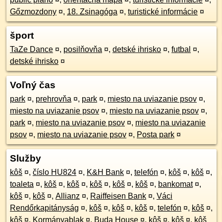
Gőzmozdony
¤
,
18. Zsinagóga
¤
,
turistické informácie
¤
šport
TaZe Dance
¤
,
posilňovňa
¤
,
detské ihrisko
¤
,
futbal
¤
,
detské ihrisko
¤
Voľný čas
park
¤
,
prehrovňa
¤
,
park
¤
,
miesto na uviazanie psov
¤
,
miesto na uviazanie psov
¤
,
miesto na uviazanie psov
¤
,
park
¤
,
miesto na uviazanie psov
¤
,
miesto na uviazanie
psov
¤
,
miesto na uviazanie psov
¤
,
Posta park
¤
Služby
kôš
¤
,
číslo HU824
¤
,
K&H Bank
¤
,
telefón
¤
,
kôš
¤
,
kôš
¤
,
toaleta
¤
,
kôš
¤
,
kôš
¤
,
kôš
¤
,
kôš
¤
,
kôš
¤
,
bankomat
¤
,
kôš
¤
,
kôš
¤
,
Allianz
¤
,
Raiffeisen Bank
¤
,
Váci
Rendőrkapitányság
¤
,
kôš
¤
,
kôš
¤
,
kôš
¤
,
telefón
¤
,
kôš
¤
,
kôš
¤
,
Kormányablak
¤
,
Buda House
¤
,
kôš
¤
,
kôš
¤
,
kôš