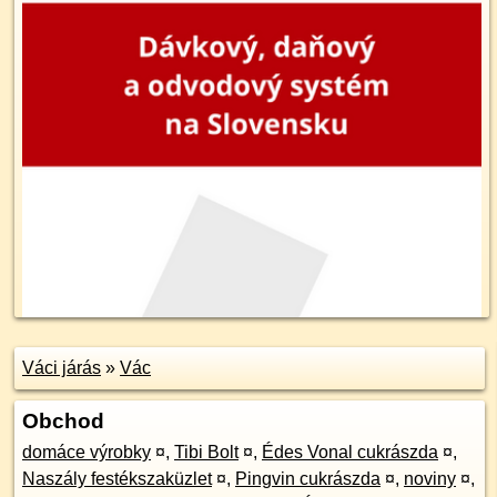
Váci járás
»
Vác
Obchod
domáce výrobky
¤
,
Tibi Bolt
¤
,
Édes Vonal cukrászda
¤
,
Naszály festékszaküzlet
¤
,
Pingvin cukrászda
¤
,
noviny
¤
,