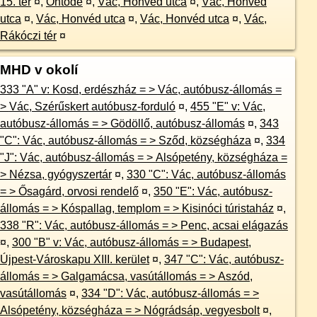
15. tér
¤
,
Öntöde
¤
,
Vác, Honvéd utca
¤
,
Vác, Honvéd
utca
¤
,
Vác, Honvéd utca
¤
,
Vác, Honvéd utca
¤
,
Vác,
Rákóczi tér
¤
MHD v okolí
333 "A" v: Kosd, erdészház = > Vác, autóbusz-állomás =
> Vác, Szérűskert autóbusz-forduló
¤
,
455 "E" v: Vác,
autóbusz-állomás = > Gödöllő, autóbusz-állomás
¤
,
343
"C": Vác, autóbusz-állomás = > Sződ, községháza
¤
,
334
"J": Vác, autóbusz-állomás = > Alsópetény, községháza =
> Nézsa, gyógyszertár
¤
,
330 "C": Vác, autóbusz-állomás
= > Ősagárd, orvosi rendelő
¤
,
350 "E": Vác, autóbusz-
állomás = > Kóspallag, templom = > Kisinóci túristaház
¤
,
338 "R": Vác, autóbusz-állomás = > Penc, acsai elágazás
¤
,
300 "B" v: Vác, autóbusz-állomás = > Budapest,
Újpest-Városkapu XIII. kerület
¤
,
347 "C": Vác, autóbusz-
állomás = > Galgamácsa, vasútállomás = > Aszód,
vasútállomás
¤
,
334 "D": Vác, autóbusz-állomás = >
Alsópetény, községháza = > Nógrádsáp, vegyesbolt
¤
,