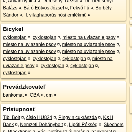
¤
,
Anyám tyúkja
¤
,
Dercsényi Dezső
¤
,
Dr. Dercsényi
Balázs
¤
,
Báró Eötvös József
¤
,
Fekvő fiú
¤
,
Borbély
Sándor
¤
,
II. világháborús hősi emlékmű
¤
Bicykel
cyklostojan
¤
,
cyklostojan
¤
,
miesto na uviazanie psov
¤
,
miesto na uviazanie psov
¤
,
miesto na uviazanie psov
¤
,
miesto na uviazanie psov
¤
,
miesto na uviazanie psov
¤
,
cyklostojan
¤
,
cyklostojan
¤
,
cyklostojan
¤
,
miesto na
uviazanie psov
¤
,
cyklostojan
¤
,
cyklostojan
¤
,
cyklostojan
¤
Prevádzkovateľ
bankomat
¤
,
CBA
¤
,
dm
¤
Prístupnosť
Tibi Bolt
¤
,
číslo HU824
¤
,
Pingvin cukrászda
¤
,
K&H
Bank
¤
,
Nemzeti Dohánybolt
¤
,
Lipóti Pékség
¤
,
Skechers
¤
,
Blacktronic
¤
,
Vác, autóbusz-állomás
¤
,
bankomat
¤
,