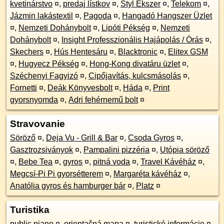
kvetinárstvo
¤
,
predaj lístkov
¤
,
Styl Ékszer
¤
,
Telekom
¤
,
Jázmin lakástextil
¤
,
Pagoda
¤
,
Hangadó Hangszer Üzlet
¤
,
Nemzeti Dohánybolt
¤
,
Lipóti Pékség
¤
,
Nemzeti
Dohánybolt
¤
,
Insight Professzionális Hajápolás / Órás
¤
,
Skechers
¤
,
Hús Hentesáru
¤
,
Blacktronic
¤
,
Elitex GSM
¤
,
Hugyecz Pékség
¤
,
Hong-Kong divatáru üzlet
¤
,
Széchenyi Fagyizó
¤
,
Cipőjavítás, kulcsmásolás
¤
,
Fornetti
¤
,
Deák Könyvesbolt
¤
,
Háda
¤
,
Print
gyorsnyomda
¤
,
Adri fehérnemű bolt
¤
Stravovanie
Söröző
¤
,
Deja Vu - Grill & Bar
¤
,
Csoda Gyros
¤
,
Gasztrozsiványok
¤
,
Pampalini pizzéria
¤
,
Utópia söröző
¤
,
Bebe Tea
¤
,
gyros
¤
,
pitná voda
¤
,
Travel Kávéház
¤
,
Megcsí-Pi Pi gyorsétterem
¤
,
Margaréta kávéház
¤
,
Anatólia gyros és hamburger bár
¤
,
Platz
¤
Turistika
public piano
¤
,
orientačná mapa
¤
,
turistické informácie
¤
,