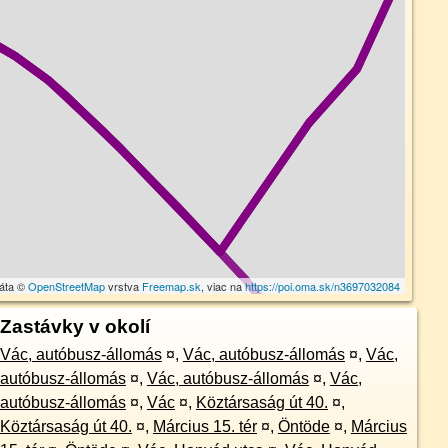
dáta ©
OpenStreetMap
vrstva
Freemap.sk
, viac na
https://poi.oma.sk/n3697032084
Zastávky v okolí
Vác, autóbusz-állomás
¤
,
Vác, autóbusz-állomás
¤
,
Vác,
autóbusz-állomás
¤
,
Vác, autóbusz-állomás
¤
,
Vác,
autóbusz-állomás
¤
,
Vác
¤
,
Köztársaság út 40.
¤
,
Köztársaság út 40.
¤
,
Március 15. tér
¤
,
Öntöde
¤
,
Március