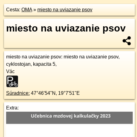
Cesta:
OMA
»
miesto na uviazanie psov
miesto na uviazanie psov
miesto na uviazanie psov
: miesto na uviazanie psov,
cyklostojan, kapacita 5,
Vác
Súradnice:
47°46'54"N
,
19°7'51"E
Extra: