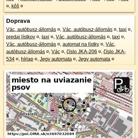
¤
,
kôš
¤
Doprava
Vác, autóbusz-állomás
¤
,
Vác, autóbusz-állomás
¤
,
taxi
¤
,
predaj lístkov
¤
,
taxi
¤
,
Vác, autóbusz-állomás
¤
,
taxi
¤
,
Vác, autóbusz-állomás
¤
,
automat na lístky
¤
,
Vác,
autóbusz-állomás
¤
,
Vác
¤
,
číslo JKA-206
¤
,
číslo JKA-
534
¤
,
hírlap
¤
,
Jegy automata
¤
,
Jegy automata
¤