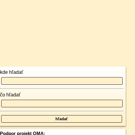
kde hľadať
čo hľadať
Podpor projekt OMA: