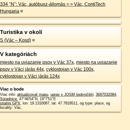
334 "N": Vác, autóbusz-állomás = > Vác, ContiTech
Hungaria
¤
Turistika v okolí
S (Vác – Kosd)
¤
V kategóriách
miesto na uviazanie psov v Vác 37x
,
miesto na uviazanie
psov v Váci járás 44x
,
cyklostojan v Vác 100x
,
cyklostojan v Váci járás 124x
Viac o bode
Viac info:
aktualizovať mapu
,
uprav v JOSM (pokročilé)
,
3697032084
,
Súradnice:
47°46'54"N
,
19°7'51"E
stiahni GPX
, lon: 19.1310087, lat: 47.7818511, og type: place, og
locality: Vác,