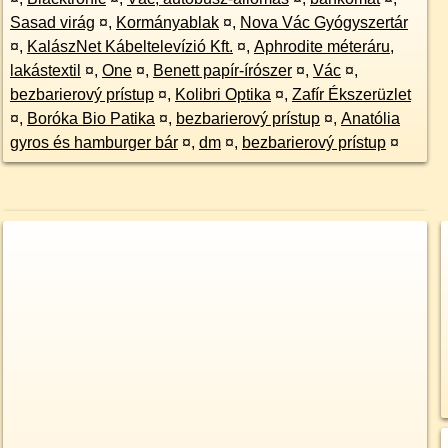
Sasad virág
¤
,
Kormányablak
¤
,
Nova Vác Gyógyszertár
¤
,
KalászNet Kábeltelevízió Kft.
¤
,
Aphrodite méteráru,
lakástextil
¤
,
One
¤
,
Benett papír-írószer
¤
,
Vác
¤
,
bezbarierový prístup
¤
,
Kolibri Optika
¤
,
Zafír Ékszerüzlet
¤
,
Boróka Bio Patika
¤
,
bezbarierový prístup
¤
,
Anatólia
gyros és hamburger bár
¤
,
dm
¤
,
bezbarierový prístup
¤