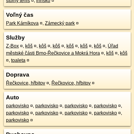
stolný tenis
¤
,
ihrisko
¤
Voľný čas
Park Kárníkova
¤
,
Zámecký park
¤
Služby
Z-Box
¤
,
kôš
¤
,
kôš
¤
,
kôš
¤
,
kôš
¤
,
kôš
¤
,
kôš
¤
,
Úřad
městské části Brno-Řečkovice a Mokrá Hora
¤
,
kôš
¤
,
kôš
¤
,
toaleta
¤
Doprava
Řečkovice, hřbitov
¤
,
Řečkovice, hřbitov
¤
Auto
parkovisko
¤
,
parkovisko
¤
,
parkovisko
¤
,
parkovisko
¤
,
parkovisko
¤
,
parkovisko
¤
,
parkovisko
¤
,
parkovisko
¤
,
parkovisko
¤