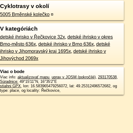
Cyklotrasy v okolí
5005 Brněnské kolečko
¤
V kategóriách
detské ihrisko v Řečkovice 32x
,
detské ihrisko v okres
Brno-město 636x
,
detské ihrisko v Brno 636x
,
detské
ihrisko v Jihomoravský kraj 1695x
,
detské ihrisko v
Jihovýchod 2069x
Viac o bode
Viac info:
aktualizovať mapu
,
uprav v JOSM (pokročilé)
,
293170538
,
Súradnice:
49°15'11"N
,
16°35'2"E
stiahni GPX
, lon: 16.583965479256072, lat: 49.25312496572682, og
type: place, og locality: Řečkovice,