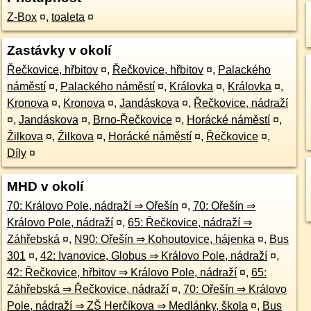
Z-Box
¤
,
toaleta
¤
Zastávky v okolí
Řečkovice, hřbitov
¤
,
Řečkovice, hřbitov
¤
,
Palackého
náměstí
¤
,
Palackého náměstí
¤
,
Královka
¤
,
Královka
¤
,
Kronova
¤
,
Kronova
¤
,
Jandáskova
¤
,
Řečkovice, nádraží
¤
,
Jandáskova
¤
,
Brno-Řečkovice
¤
,
Horácké náměstí
¤
,
Žilkova
¤
,
Žilkova
¤
,
Horácké náměstí
¤
,
Řečkovice
¤
,
Díly
¤
MHD v okolí
70: Královo Pole, nádraží ⇒ Ořešín
¤
,
70: Ořešín ⇒
Královo Pole, nádraží
¤
,
65: Řečkovice, nádraží ⇒
Záhřebská
¤
,
N90: Ořešín ⇒ Kohoutovice, hájenka
¤
,
Bus
301
¤
,
42: Ivanovice, Globus ⇒ Královo Pole, nádraží
¤
,
42: Řečkovice, hřbitov ⇒ Královo Pole, nádraží
¤
,
65:
Záhřebská ⇒ Řečkovice, nádraží
¤
,
70: Ořešín ⇒ Královo
Pole, nádraží ⇒ ZŠ Herčíkova ⇒ Medlánky, škola
¤
,
Bus