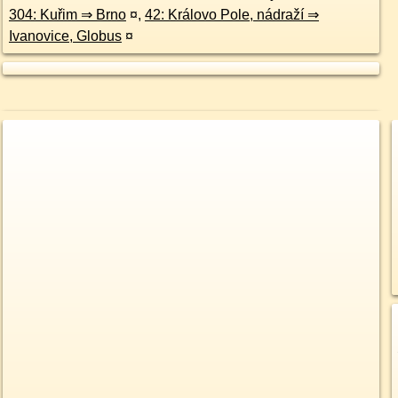
304: Kuřim ⇒ Brno
¤
,
42: Královo Pole, nádraží ⇒
Ivanovice, Globus
¤