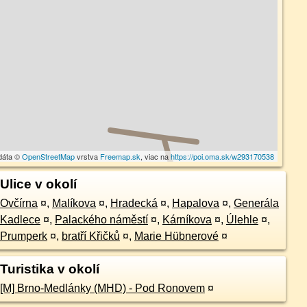
dáta ©
OpenStreetMap
vrstva
Freemap.sk
, viac na
https://poi.oma.sk/w293170538
Ulice v okolí
Ovčírna
¤
,
Malíkova
¤
,
Hradecká
¤
,
Hapalova
¤
,
Generála
Kadlece
¤
,
Palackého náměstí
¤
,
Kárníkova
¤
,
Úlehle
¤
,
Prumperk
¤
,
bratří Křičků
¤
,
Marie Hübnerové
¤
Turistika v okolí
[M] Brno-Medlánky (MHD) - Pod Ronovem
¤