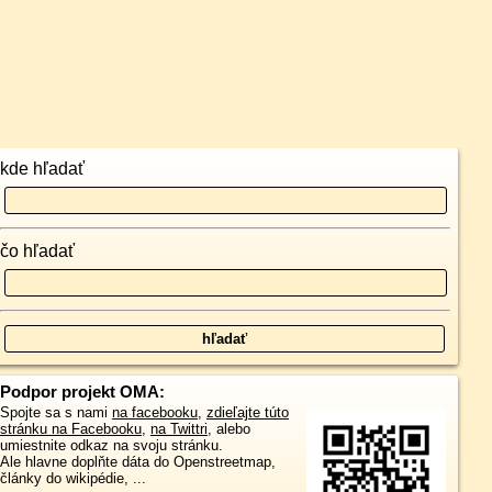
kde hľadať
čo hľadať
Podpor projekt OMA:
Spojte sa s nami
na facebooku
,
zdieľajte túto
stránku na Facebooku
,
na Twittri
, alebo
umiestnite odkaz na svoju stránku.
Ale hlavne doplňte dáta do Openstreetmap,
články do wikipédie, ...