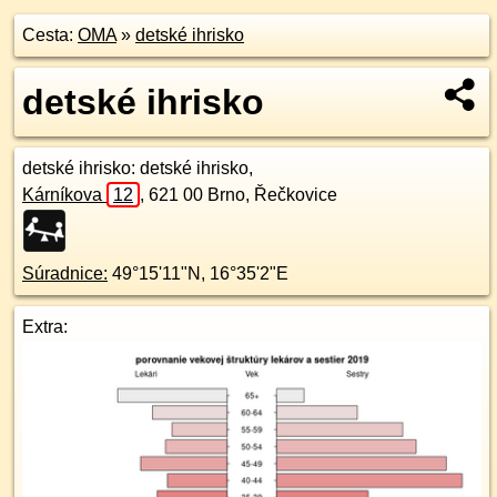
Cesta:
OMA
»
detské ihrisko
detské ihrisko
detské ihrisko
: detské ihrisko,
Kárníkova
12
,
621 00
Brno, Řečkovice
Súradnice:
49°15'11"N
,
16°35'2"E
Extra: