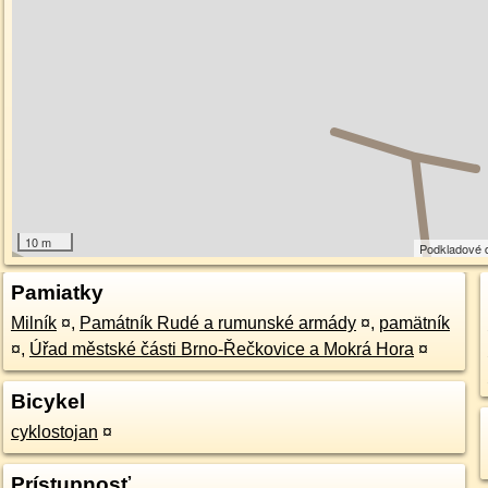
10 m
Podkladové 
Pamiatky
Milník
¤
,
Památník Rudé a rumunské armády
¤
,
pamätník
¤
,
Úřad městské části Brno-Řečkovice a Mokrá Hora
¤
Bicykel
cyklostojan
¤
Prístupnosť