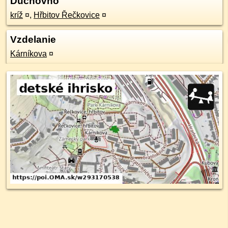
Duchovno
kríž
¤
,
Hřbitov Řečkovice
¤
Vzdelanie
Kárníkova
¤