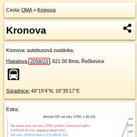
Cesta:
OMA
»
Kronova
Kronova
Kronova
: autobusová zastávka,
Hapalova
2058/23
,
621 00
Brno, Řečkovice
Súradnice:
49°15'4"N
,
16°35'17"E
Extra: