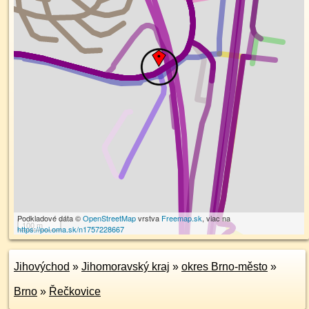
Podkladové dáta ©
OpenStreetMap
vrstva
Freemap.sk
, viac na
100 m
https://poi.oma.sk/n1757228667
Jihovýchod
»
Jihomoravský kraj
»
okres Brno-město
»
Brno
»
Řečkovice