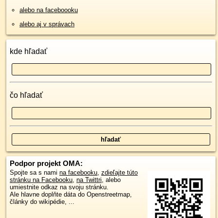
alebo na faceboooku
alebo aj v správach
kde hľadať
čo hľadať
Podpor projekt OMA:
Spojte sa s nami
na facebooku
,
zdieľajte túto
stránku na Facebooku
,
na Twittri
, alebo
umiestnite odkaz na svoju stránku.
Ale hlavne doplňte dáta do Openstreetmap,
články do wikipédie, ...