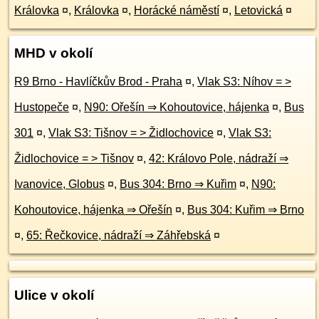
Královka
¤
,
Královka
¤
,
Horácké náměstí
¤
,
Letovická
¤
MHD v okolí
R9 Brno - Havlíčkův Brod - Praha
¤
,
Vlak S3: Níhov = >
Hustopeče
¤
,
N90: Ořešín ⇒ Kohoutovice, hájenka
¤
,
Bus
301
¤
,
Vlak S3: Tišnov = > Židlochovice
¤
,
Vlak S3:
Židlochovice = > Tišnov
¤
,
42: Královo Pole, nádraží ⇒
Ivanovice, Globus
¤
,
Bus 304: Brno ⇒ Kuřim
¤
,
N90:
Kohoutovice, hájenka ⇒ Ořešín
¤
,
Bus 304: Kuřim ⇒ Brno
¤
,
65: Řečkovice, nádraží ⇒ Záhřebská
¤
Ulice v okolí