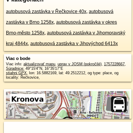
autobusová zastávka v Řečkovice 40x
,
autobusová
zastávka v Brno 1258x
,
autobusová zastávka v okres
Brno-město 1258x
,
autobusová zastávka v Jihomoravský
kraj 4844x
,
autobusová zastávka v Jihovýchod 6413x
Viac o bode
Viac info:
aktualizovať mapu
,
uprav v JOSM (pokročilé)
,
1757228667
,
Súradnice:
49°15'4"N
,
16°35'17"E
stiahni GPX
, lon: 16.5882169, lat: 49.2512212, og type: place, og
locality: Řečkovice,