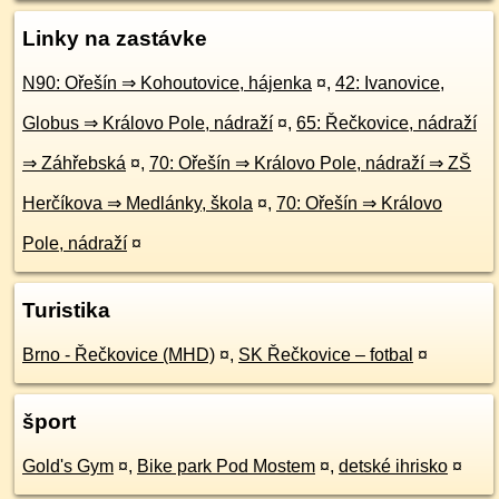
Linky na zastávke
N90: Ořešín ⇒ Kohoutovice, hájenka
¤
,
42: Ivanovice,
Globus ⇒ Královo Pole, nádraží
¤
,
65: Řečkovice, nádraží
⇒ Záhřebská
¤
,
70: Ořešín ⇒ Královo Pole, nádraží ⇒ ZŠ
Herčíkova ⇒ Medlánky, škola
¤
,
70: Ořešín ⇒ Královo
Pole, nádraží
¤
Turistika
Brno - Řečkovice (MHD)
¤
,
SK Řečkovice – fotbal
¤
šport
Gold's Gym
¤
,
Bike park Pod Mostem
¤
,
detské ihrisko
¤