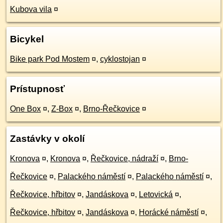
Kubova vila
¤
Bicykel
Bike park Pod Mostem
¤
,
cyklostojan
¤
Prístupnosť
One Box
¤
,
Z-Box
¤
,
Brno-Řečkovice
¤
Zastávky v okolí
Kronova
¤
,
Kronova
¤
,
Řečkovice, nádraží
¤
,
Brno-
Řečkovice
¤
,
Palackého náměstí
¤
,
Palackého náměstí
¤
,
Řečkovice, hřbitov
¤
,
Jandáskova
¤
,
Letovická
¤
,
Řečkovice, hřbitov
¤
,
Jandáskova
¤
,
Horácké náměstí
¤
,