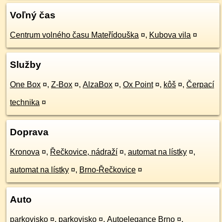
Voľný čas
Centrum volného času Mateřídouška
¤
,
Kubova vila
¤
Služby
One Box
¤
,
Z-Box
¤
,
AlzaBox
¤
,
Ox Point
¤
,
kôš
¤
,
Čerpací
technika
¤
Doprava
Kronova
¤
,
Řečkovice, nádraží
¤
,
automat na lístky
¤
,
automat na lístky
¤
,
Brno-Řečkovice
¤
Auto
parkovisko
¤
,
parkovisko
¤
,
Autoelegance Brno
¤
,