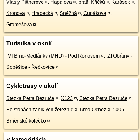
Vlasty Pittnerové
¤
,
Hapalova
¤
,
bratří Křičků
¤
,
Karásek
¤
,
Kronova
¤
,
Hradecká
¤
,
Sněžná
¤
,
Cupákova
¤
,
Gromešova
¤
Turistika v okolí
[M] Brno-Medlánky (MHD) - Pod Ronovem
¤
,
[Ž] Obřany -
Soběšice - Řečkovice
¤
Cyklotrasy v okolí
Stezka Petra Bezruče
¤
,
X123
¤
,
Stezka Petra Bezruče
¤
,
Po stopách zaniklých železnic
¤
,
Brno-Ochoz
¤
,
5005
Brněnské kolečko
¤
V kategóriách