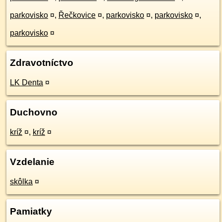
parkovisko
¤
,
Řečkovice
¤
,
parkovisko
¤
,
parkovisko
¤
,
parkovisko
¤
Zdravotníctvo
LK Denta
¤
Duchovno
kríž
¤
,
kríž
¤
Vzdelanie
skôlka
¤
Pamiatky