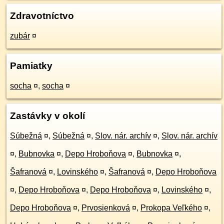
Zdravotníctvo
zubár
¤
Pamiatky
socha
¤
,
socha
¤
Zastávky v okolí
Súbežná
¤
,
Súbežná
¤
,
Slov. nár. archív
¤
,
Slov. nár. archív
¤
,
Bubnovka
¤
,
Depo Hroboňova
¤
,
Bubnovka
¤
,
Šafranová
¤
,
Lovinského
¤
,
Šafranová
¤
,
Depo Hroboňova
¤
,
Depo Hroboňova
¤
,
Depo Hroboňova
¤
,
Lovinského
¤
,
Depo Hroboňova
¤
,
Prvosienková
¤
,
Prokopa Veľkého
¤
,