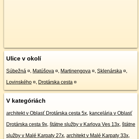
Ulice v okolí
Súbežná
¤
,
Matúšova
¤
,
Martinengova
¤
,
Sklenárska
¤
,
Lovinského
¤
,
Drotárska cesta
¤
V kategóriách
architekt v Oblasť Drotárska cesta 5x
,
kancelária v Oblasť
Drotárska cesta 9x
,
štátne služby v Karlova Ves 13x
,
štátne
služby v Malé Karpaty 27x
,
architekt v Malé Karpaty 33x
,