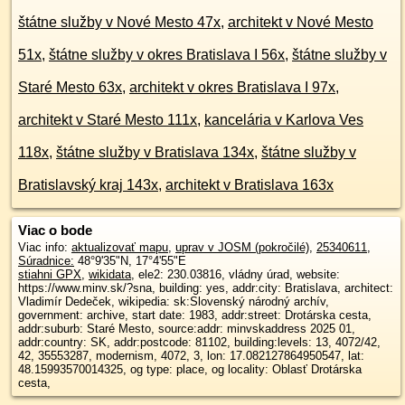
štátne služby v Nové Mesto 47x
,
architekt v Nové Mesto
51x
,
štátne služby v okres Bratislava I 56x
,
štátne služby v
Staré Mesto 63x
,
architekt v okres Bratislava I 97x
,
architekt v Staré Mesto 111x
,
kancelária v Karlova Ves
118x
,
štátne služby v Bratislava 134x
,
štátne služby v
Bratislavský kraj 143x
,
architekt v Bratislava 163x
Viac o bode
Viac info:
aktualizovať mapu
,
uprav v JOSM (pokročilé)
,
25340611
,
Súradnice:
48°9'35"N
,
17°4'55"E
stiahni GPX
,
wikidata
, ele2: 230.03816, vládny úrad, website:
https://www.minv.sk/?sna, building: yes, addr:city: Bratislava, architect:
Vladimír Dedeček, wikipedia: sk:Slovenský národný archív,
government: archive, start date: 1983, addr:street: Drotárska cesta,
addr:suburb: Staré Mesto, source:addr: minvskaddress 2025 01,
addr:country: SK, addr:postcode: 81102, building:levels: 13, 4072/42,
42, 35553287, modernism, 4072, 3, lon: 17.082127864950547, lat:
48.15993570014325, og type: place, og locality: Oblasť Drotárska
cesta,