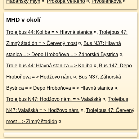
Habánsky mlyn
¤
,
Prokopa Veľkého
¤
,
Prvosienková
¤
MHD v okolí
Trolejbus 44: Koliba = > Hlavná stanica
¤
,
Trolejbus 47:
Zimný štadión = > Červený most
¤
,
Bus N37: Hlavná
stanica = > Depo Hroboňova = > Záhorská Bystrica
¤
,
Trolejbus 44: Hlavná stanica = > Koliba
¤
,
Bus 147: Depo
Hroboňova = > Hodžovo nám.
¤
,
Bus N37: Záhorská
Bystrica = > Depo Hroboňova = > Hlavná stanica
¤
,
Trolejbus N47: Hodžovo nám. = > Valašská
¤
,
Trolejbus
N47: Valašská = > Hodžovo nám.
¤
,
Trolejbus 47: Červený
most = > Zimný štadión
¤