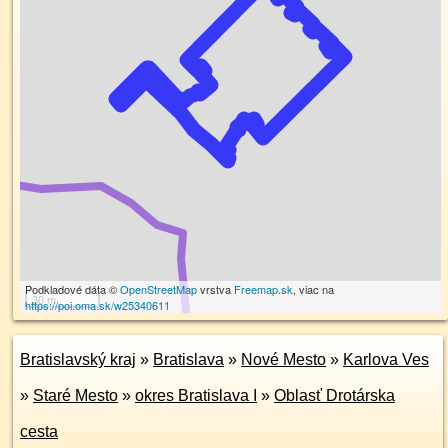
Podkladové dáta ©
OpenStreetMap
vrstva
Freemap.sk
, viac na
30 m
https://poi.oma.sk/w25340611
Bratislavský kraj
»
Bratislava
»
Nové Mesto
»
Karlova Ves
»
Staré Mesto
»
okres Bratislava I
»
Oblasť Drotárska
cesta