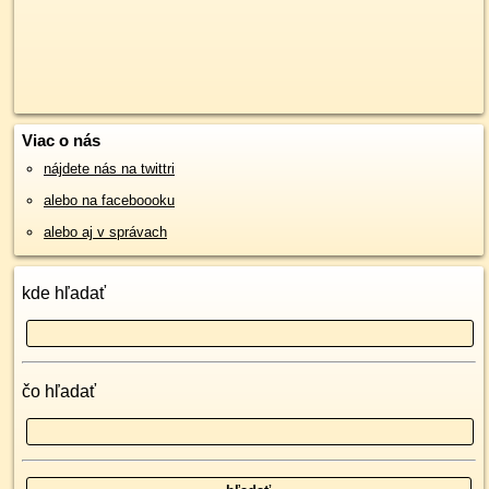
Viac o nás
nájdete nás na twittri
alebo na faceboooku
alebo aj v správach
kde hľadať
čo hľadať