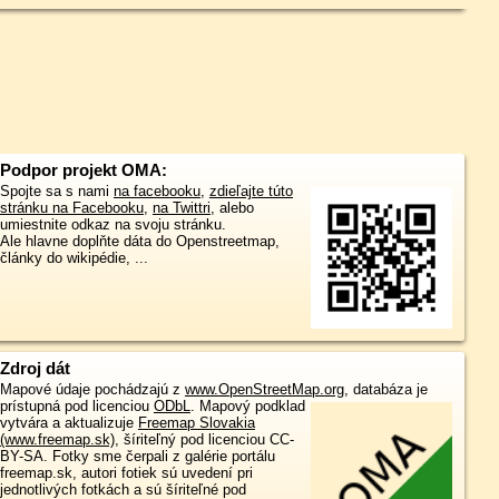
Podpor projekt OMA:
Spojte sa s nami
na facebooku
,
zdieľajte túto
stránku na Facebooku
,
na Twittri
, alebo
umiestnite odkaz na svoju stránku.
Ale hlavne doplňte dáta do Openstreetmap,
články do wikipédie, ...
Zdroj dát
Mapové údaje pochádzajú z
www.OpenStreetMap.org
, databáza je
prístupná pod licenciou
ODbL
.
Mapový podklad
vytvára a aktualizuje
Freemap Slovakia
(www.freemap.sk)
, šíriteľný pod licenciou CC-
BY-SA. Fotky sme čerpali z galérie portálu
freemap.sk, autori fotiek sú uvedení pri
jednotlivých fotkách a sú šíriteľné pod