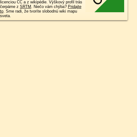
licenciou CC a z wikipédie. Výškový profil trás
čerpáme z
SRTM
. Niečo vám chýba?
Pridajte
to
. Sme radi, že tvoríte slobodnú wiki mapu
sveta.