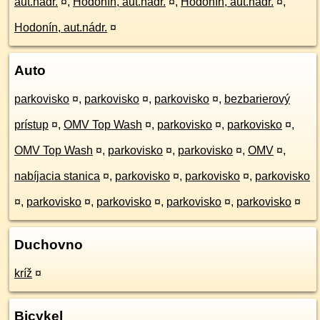
aut.nádr.
¤
,
Hodonín, aut.nádr.
¤
,
Hodonín, aut.nádr.
¤
,
Hodonín, aut.nádr.
¤
Auto
parkovisko
¤
,
parkovisko
¤
,
parkovisko
¤
,
bezbarierový
prístup
¤
,
OMV Top Wash
¤
,
parkovisko
¤
,
parkovisko
¤
,
OMV Top Wash
¤
,
parkovisko
¤
,
parkovisko
¤
,
OMV
¤
,
nabíjacia stanica
¤
,
parkovisko
¤
,
parkovisko
¤
,
parkovisko
¤
,
parkovisko
¤
,
parkovisko
¤
,
parkovisko
¤
,
parkovisko
¤
Duchovno
kríž
¤
Bicykel