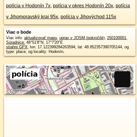
polícia v Hodonín 7x
,
polícia v okres Hodonín 20x
,
polícia
v Jihomoravský kraj 95x
,
polícia v Jihovýchod 115x
Viac o bode
Viac info:
aktualizovať mapu
,
uprav v JOSM (pokročilé)
,
250100001
,
Súradnice:
48°51'8"N
,
17°7'20"E
stiahni GPX
, lon: 17.122399284263594, lat: 48.852357390705144, og
type: place, og locality: Hodonín,