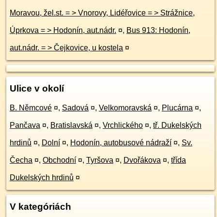
Moravou, žel.st. = > Vnorovy, Lidéřovice = > Strážnice,
Úprkova = > Hodonín, aut.nádr.
¤
,
Bus 913: Hodonín,
aut.nádr. = > Čejkovice, u kostela
¤
Ulice v okolí
B. Němcové
¤
,
Sadová
¤
,
Velkomoravská
¤
,
Plucárna
¤
,
Pančava
¤
,
Bratislavská
¤
,
Vrchlického
¤
,
tř. Dukelských
hrdinů
¤
,
Dolní
¤
,
Hodonín, autobusové nádraží
¤
,
Sv.
Čecha
¤
,
Obchodní
¤
,
Tyršova
¤
,
Dvořákova
¤
,
třída
Dukelských hrdinů
¤
V kategóriách