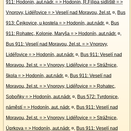
911: Hodonín, aut.nádr. = > Hodonín, R.Filipa sídliště = >
Vnorovy, Lidéřovice = > Veselí nad Moravou, žel.st.
¤
,
Bus
913: Čejkovice, u kostela = > Hodonín, aut.nádr.
¤
,
Bus
911: Rohatec, Kolonie, Maryša = > Hodonín, aut.nádr.
¤
,
Bus 911: Veselí nad Moravou, žel.st. = > Vnorovy,
Lidéřovice = > Hodonín, aut.nádr.
¤
,
Bus 911: Veselí nad
Moravou, žel.st. = > Vnorovy, Lidéřovice = > Strážnice,
škola = > Hodonín, aut.nádr.
¤
,
Bus 911: Veselí nad
Moravou, žel.st. = > Vnorovy, Lidéřovice = > Rohatec,
Soboňky = > Hodonín, aut.nádr.
¤
,
Bus 572: Tvrdonice,
náměstí = > Hodonín, aut. nádr.
¤
,
Bus 911: Veselí nad
Moravou, žel.st. = > Vnorovy, Lidéřovice = > Strážnice,
Úprkova = > Hodonín, aut.nádr.
¤
,
Bus 911: Veselí nad