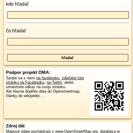
kde hľadať
čo hľadať
Podpor projekt OMA:
Spojte sa s nami
na facebooku
,
zdieľajte túto
stránku na Facebooku
,
na Twittri
, alebo
umiestnite odkaz na svoju stránku.
Ale hlavne doplňte dáta do Openstreetmap,
články do wikipédie, ...
Zdroj dát
Mapové údaje pochádzajú z
www.OpenStreetMap.org
, databáza je