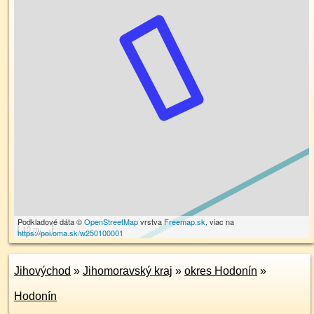
Podkladové dáta ©
OpenStreetMap
vrstva
Freemap.sk
, viac na
10 m
https://poi.oma.sk/w250100001
Jihovýchod
»
Jihomoravský kraj
»
okres Hodonín
»
Hodonín