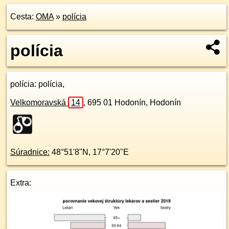
Cesta:
OMA
»
polícia
polícia
polícia
: polícia,
Velkomoravská
14
,
695 01
Hodonín, Hodonín
Súradnice:
48°51'8"N
,
17°7'20"E
Extra: