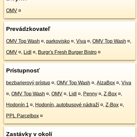
OMV
¤
Prevádzkovateľ
OMV Top Wash
¤
,
parkovisko
¤
,
Viva
¤
,
OMV Top Wash
¤
,
OMV
¤
,
Lidl
¤
,
Burgr's Fresh Burger Bistro
¤
Prístupnosť
bezbarierový prístup
¤
,
OMV Top Wash
¤
,
AlzaBox
¤
,
Viva
¤
,
OMV Top Wash
¤
,
OMV
¤
,
Lidl
¤
,
Penny
¤
,
Z-Box
¤
,
Hodonín 1
¤
,
Hodonín, autobusové nádraží
¤
,
Z-Box
¤
,
PPL Parcelbox
¤
Zastávky v okolí