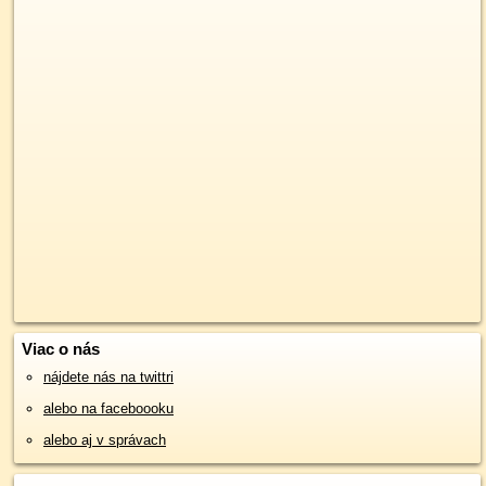
Viac o nás
nájdete nás na twittri
alebo na faceboooku
alebo aj v správach