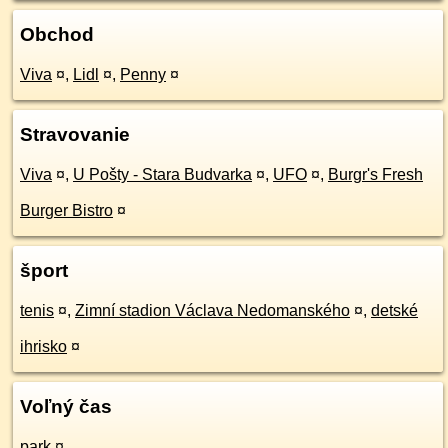
Obchod
Viva
¤
,
Lidl
¤
,
Penny
¤
Stravovanie
Viva
¤
,
U Pošty - Stara Budvarka
¤
,
UFO
¤
,
Burgr's Fresh
Burger Bistro
¤
šport
tenis
¤
,
Zimní stadion Václava Nedomanského
¤
,
detské
ihrisko
¤
Voľný čas
park
¤