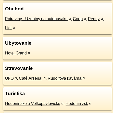
Obchod
Potraviny - Uzeniny na autobusáku
¤
,
Coop
¤
,
Penny
¤
,
Lidl
¤
Ubytovanie
Hotel Grand
¤
Stravovanie
UFO
¤
,
Café Arsenal
¤
,
Rudolfova kavárna
¤
Turistika
Hodonínsko a Velkopavlovicko
¤
,
Hodonín žst.
¤