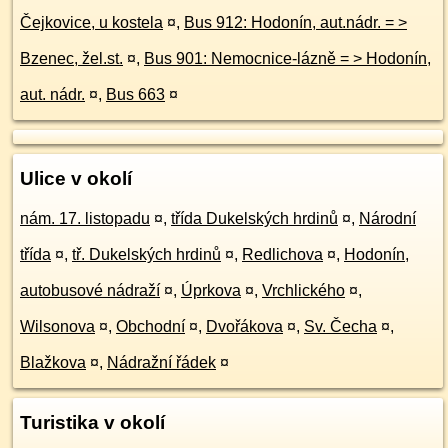
Čejkovice, u kostela
¤
,
Bus 912: Hodonín, aut.nádr. = >
Bzenec, žel.st.
¤
,
Bus 901: Nemocnice-lázně = > Hodonín,
aut. nádr.
¤
,
Bus 663
¤
Ulice v okolí
nám. 17. listopadu
¤
,
třída Dukelských hrdinů
¤
,
Národní
třída
¤
,
tř. Dukelských hrdinů
¤
,
Redlichova
¤
,
Hodonín,
autobusové nádraží
¤
,
Úprkova
¤
,
Vrchlického
¤
,
Wilsonova
¤
,
Obchodní
¤
,
Dvořákova
¤
,
Sv. Čecha
¤
,
Blažkova
¤
,
Nádražní řádek
¤
Turistika v okolí