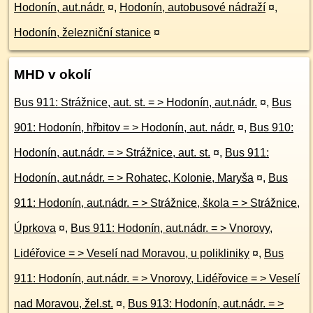
Hodonín, aut.nádr.
¤
,
Hodonín, autobusové nádraží
¤
,
Hodonín, železniční stanice
¤
MHD v okolí
Bus 911: Strážnice, aut. st. = > Hodonín, aut.nádr.
¤
,
Bus
901: Hodonín, hřbitov = > Hodonín, aut. nádr.
¤
,
Bus 910:
Hodonín, aut.nádr. = > Strážnice, aut. st.
¤
,
Bus 911:
Hodonín, aut.nádr. = > Rohatec, Kolonie, Maryša
¤
,
Bus
911: Hodonín, aut.nádr. = > Strážnice, škola = > Strážnice,
Úprkova
¤
,
Bus 911: Hodonín, aut.nádr. = > Vnorovy,
Lidéřovice = > Veselí nad Moravou, u polikliniky
¤
,
Bus
911: Hodonín, aut.nádr. = > Vnorovy, Lidéřovice = > Veselí
nad Moravou, žel.st.
¤
,
Bus 913: Hodonín, aut.nádr. = >