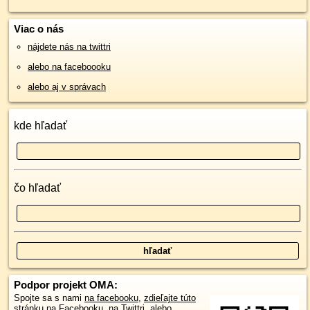
Viac o nás
nájdete nás na twittri
alebo na faceboooku
alebo aj v správach
kde hľadať
čo hľadať
Podpor projekt OMA:
Spojte sa s nami
na facebooku
,
zdieľajte túto
stránku na Facebooku
,
na Twittri
, alebo