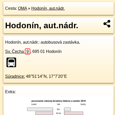
Cesta:
OMA
»
Hodonín, aut.nádr.
Hodonín, aut.nádr.
Hodonín, aut.nádr.
: autobusová zastávka,
Sv. Čecha
9
,
695 01
Hodonín
Súradnice:
48°51'14"N
,
17°7'20"E
Extra: