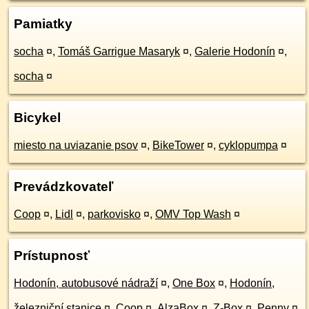
Pamiatky
socha
¤
,
Tomáš Garrigue Masaryk
¤
,
Galerie Hodonín
¤
,
socha
¤
Bicykel
miesto na uviazanie psov
¤
,
BikeTower
¤
,
cyklopumpa
¤
Prevádzkovateľ
Coop
¤
,
Lidl
¤
,
parkovisko
¤
,
OMV Top Wash
¤
Prístupnosť
Hodonín, autobusové nádraží
¤
,
One Box
¤
,
Hodonín,
železniční stanice
¤
,
Coop
¤
,
AlzaBox
¤
,
Z-Box
¤
,
Penny
¤
,