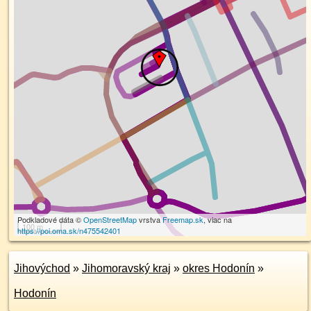
Podkladové dáta ©
OpenStreetMap
vrstva
Freemap.sk
, viac na
100 m
https://poi.oma.sk/n475542401
Jihovýchod
»
Jihomoravský kraj
»
okres Hodonín
»
Hodonín