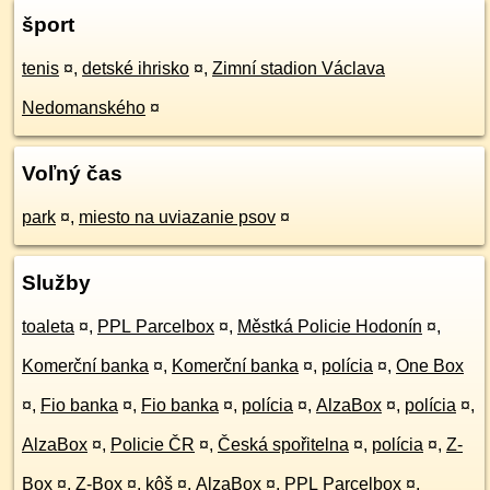
šport
tenis
¤
,
detské ihrisko
¤
,
Zimní stadion Václava
Nedomanského
¤
Voľný čas
park
¤
,
miesto na uviazanie psov
¤
Služby
toaleta
¤
,
PPL Parcelbox
¤
,
Městká Policie Hodonín
¤
,
Komerční banka
¤
,
Komerční banka
¤
,
polícia
¤
,
One Box
¤
,
Fio banka
¤
,
Fio banka
¤
,
polícia
¤
,
AlzaBox
¤
,
polícia
¤
,
AlzaBox
¤
,
Policie ČR
¤
,
Česká spořitelna
¤
,
polícia
¤
,
Z-
Box
¤
,
Z-Box
¤
,
kôš
¤
,
AlzaBox
¤
,
PPL Parcelbox
¤
,