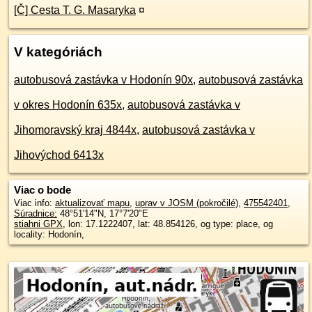
[Č] Cesta T. G. Masaryka
¤
V kategóriách
autobusová zastávka v Hodonín 90x
,
autobusová zastávka
v okres Hodonín 635x
,
autobusová zastávka v
Jihomoravský kraj 4844x
,
autobusová zastávka v
Jihovýchod 6413x
Viac o bode
Viac info:
aktualizovať mapu
,
uprav v JOSM (pokročilé)
,
475542401
,
Súradnice:
48°51'14"N
,
17°7'20"E
stiahni GPX
, lon: 17.1222407, lat: 48.854126, og type: place, og
locality: Hodonín,