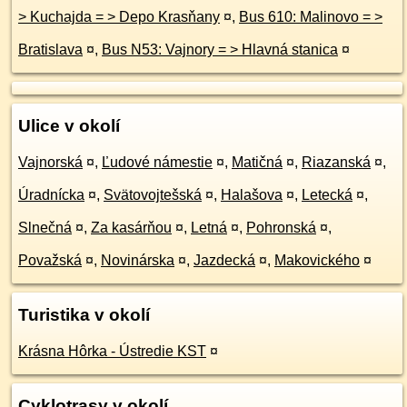
> Kuchajda = > Depo Krasňany
¤
,
Bus 610: Malinovo = >
Bratislava
¤
,
Bus N53: Vajnory = > Hlavná stanica
¤
Ulice v okolí
Vajnorská
¤
,
Ľudové námestie
¤
,
Matičná
¤
,
Riazanská
¤
,
Úradnícka
¤
,
Svätovojtešská
¤
,
Halašova
¤
,
Letecká
¤
,
Slnečná
¤
,
Za kasárňou
¤
,
Letná
¤
,
Pohronská
¤
,
Považská
¤
,
Novinárska
¤
,
Jazdecká
¤
,
Makovického
¤
Turistika v okolí
Krásna Hôrka - Ústredie KST
¤
Cyklotrasy v okolí