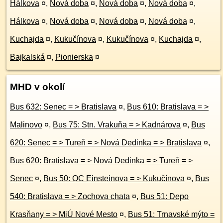
Hálkova
¤
,
Nová doba
¤
,
Nová doba
¤
,
Nová doba
¤
,
Hálkova
¤
,
Nová doba
¤
,
Nová doba
¤
,
Nová doba
¤
,
Kuchajda
¤
,
Kukučínova
¤
,
Kukučínova
¤
,
Kuchajda
¤
,
Bajkalská
¤
,
Pionierska
¤
MHD v okolí
Bus 632: Senec = > Bratislava
¤
,
Bus 610: Bratislava = >
Malinovo
¤
,
Bus 75: Stn. Vrakuňa = > Kadnárova
¤
,
Bus
620: Senec = > Tureň = > Nová Dedinka = > Bratislava
¤
,
Bus 620: Bratislava = > Nová Dedinka = > Tureň = >
Senec
¤
,
Bus 50: OC Einsteinova = > Kukučínova
¤
,
Bus
540: Bratislava = > Zochova chata
¤
,
Bus 51: Depo
Krasňany = > MiÚ Nové Mesto
¤
,
Bus 51: Trnavské mýto =