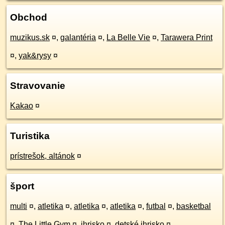
Obchod
muzikus.sk
¤
,
galantéria
¤
,
La Belle Vie
¤
,
Tarawera Print
¤
,
yak&rysy
¤
Stravovanie
Kakao
¤
Turistika
prístrešok, altánok
¤
šport
multi
¤
,
atletika
¤
,
atletika
¤
,
atletika
¤
,
futbal
¤
,
basketbal
¤
,
The Little Gym
¤
,
ihrisko
¤
,
detské ihrisko
¤