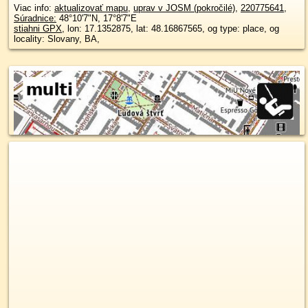
Viac info:
aktualizovať mapu
,
uprav v JOSM (pokročilé)
,
220775641
,
Súradnice:
48°10'7"N
,
17°8'7"E
stiahni GPX
, lon: 17.1352875, lat: 48.16867565, og type: place, og
locality: Slovany, BA,