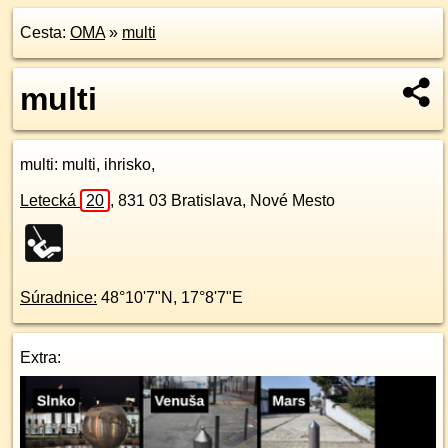
Cesta:
OMA
»
multi
multi
multi
: multi, ihrisko,
Letecká
20
,
831 03
Bratislava, Nové Mesto
Súradnice:
48°10'7"N
,
17°8'7"E
Extra: