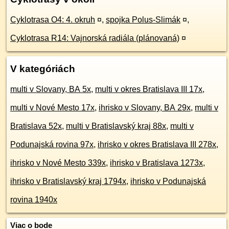
Cyklotrasa O4: 4. okruh
¤
,
spojka Polus-Slimák
¤
,
Cyklotrasa R14: Vajnorská radiála (plánovaná)
¤
V kategóriách
multi v Slovany, BA 5x
,
multi v okres Bratislava III 17x
,
multi v Nové Mesto 17x
,
ihrisko v Slovany, BA 29x
,
multi v
Bratislava 52x
,
multi v Bratislavský kraj 88x
,
multi v
Podunajská rovina 97x
,
ihrisko v okres Bratislava III 278x
,
ihrisko v Nové Mesto 339x
,
ihrisko v Bratislava 1273x
,
ihrisko v Bratislavský kraj 1794x
,
ihrisko v Podunajská
rovina 1940x
Viac o bode