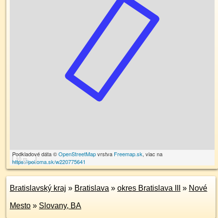
Podkladové dáta ©
OpenStreetMap
vrstva
Freemap.sk
, viac na
10 m
https://poi.oma.sk/w220775641
Bratislavský kraj
»
Bratislava
»
okres Bratislava III
»
Nové
Mesto
»
Slovany, BA