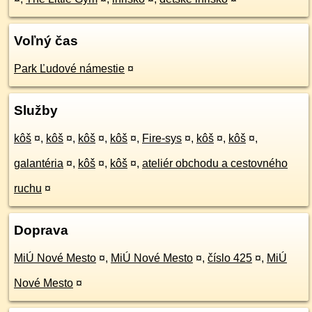
Voľný čas
Park Ľudové námestie
¤
Služby
kôš
¤
,
kôš
¤
,
kôš
¤
,
kôš
¤
,
Fire-sys
¤
,
kôš
¤
,
kôš
¤
,
galantéria
¤
,
kôš
¤
,
kôš
¤
,
ateliér obchodu a cestovného
ruchu
¤
Doprava
MiÚ Nové Mesto
¤
,
MiÚ Nové Mesto
¤
,
číslo 425
¤
,
MiÚ
Nové Mesto
¤