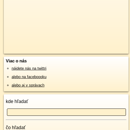
Viac o nás
nájdete nás na twittri
alebo na faceboooku
alebo aj v správach
kde hľadať
čo hľadať