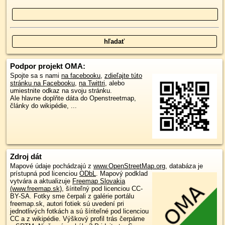
Podpor projekt OMA:
Spojte sa s nami
na facebooku
,
zdieľajte túto
stránku na Facebooku
,
na Twittri
, alebo
umiestnite odkaz na svoju stránku.
Ale hlavne doplňte dáta do Openstreetmap,
články do wikipédie, ...
Zdroj dát
Mapové údaje pochádzajú z
www.OpenStreetMap.org
, databáza je
prístupná pod licenciou
ODbL
.
Mapový podklad
vytvára a aktualizuje
Freemap Slovakia
(www.freemap.sk)
, šíriteľný pod licenciou CC-
BY-SA. Fotky sme čerpali z galérie portálu
freemap.sk, autori fotiek sú uvedení pri
jednotlivých fotkách a sú šíriteľné pod licenciou
CC a z wikipédie. Výškový profil trás čerpáme