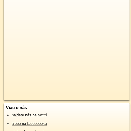
Viac o nás
nájdete nás na twittri
alebo na faceboooku