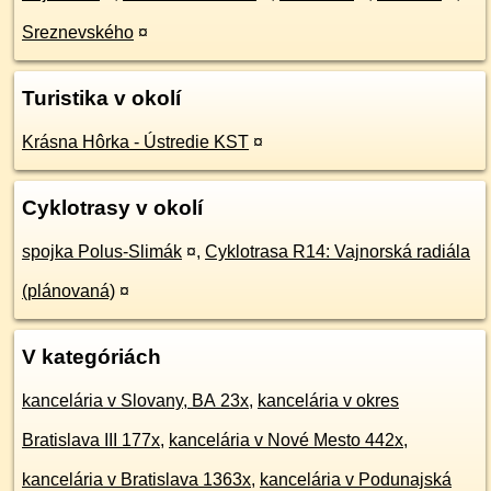
Sreznevského
¤
Turistika v okolí
Krásna Hôrka - Ústredie KST
¤
Cyklotrasy v okolí
spojka Polus-Slimák
¤
,
Cyklotrasa R14: Vajnorská radiála
(plánovaná)
¤
V kategóriách
kancelária v Slovany, BA 23x
,
kancelária v okres
Bratislava III 177x
,
kancelária v Nové Mesto 442x
,
kancelária v Bratislava 1363x
,
kancelária v Podunajská