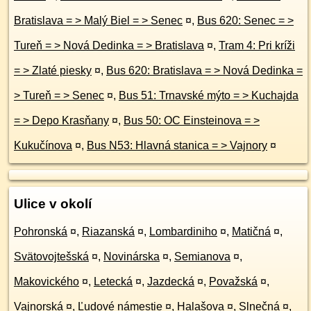
Bratislava = > Malý Biel = > Senec
¤
,
Bus 620: Senec = >
Tureň = > Nová Dedinka = > Bratislava
¤
,
Tram 4: Pri kríži
= > Zlaté piesky
¤
,
Bus 620: Bratislava = > Nová Dedinka =
> Tureň = > Senec
¤
,
Bus 51: Trnavské mýto = > Kuchajda
= > Depo Krasňany
¤
,
Bus 50: OC Einsteinova = >
Kukučínova
¤
,
Bus N53: Hlavná stanica = > Vajnory
¤
Ulice v okolí
Pohronská
¤
,
Riazanská
¤
,
Lombardiniho
¤
,
Matičná
¤
,
Svätovojtešská
¤
,
Novinárska
¤
,
Semianova
¤
,
Makovického
¤
,
Letecká
¤
,
Jazdecká
¤
,
Považská
¤
,
Vajnorská
¤
,
Ľudové námestie
¤
,
Halašova
¤
,
Slnečná
¤
,