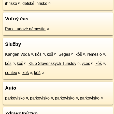
ihrisko
¤
,
detské ihrisko
¤
Voľný čas
Park Ľudové námestie
¤
Služby
Kangen Voda
¤
,
kôš
¤
,
kôš
¤
,
Seges
¤
,
kôš
¤
,
remeslo
¤
,
kôš
¤
,
kôš
¤
,
Klub Slovenských Turistov
¤
,
vces
¤
,
kôš
¤
,
contex
¤
,
kôš
¤
,
kôš
¤
Auto
parkovisko
¤
,
parkovisko
¤
,
parkovisko
¤
,
parkovisko
¤
Zdravotníctvo